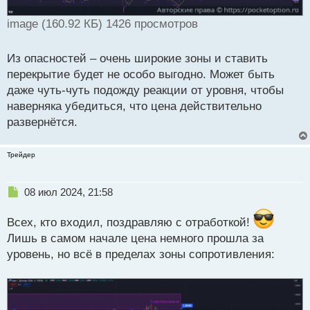
image (160.92 КБ) 1426 просмотров
Из опасностей – очень широкие зоны и ставить
перекрытие будет не особо выгодно. Может быть
даже чуть-чуть подожду реакции от уровня, чтобы
наверняка убедиться, что цена действительно
развернётся.
Трейдер
Н
08 июл 2024, 21:58
е
п
Всех, кто входил, поздравляю с отработкой!
р
Лишь в самом начале цена немного прошла за
о
уровень, но всё в пределах зоны сопротивления:
ч
и
т
а
н