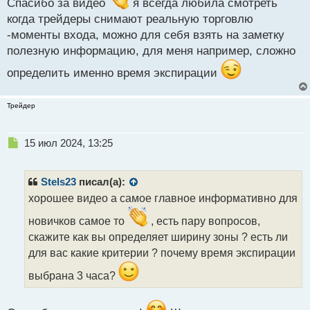
т
Спасибо за видео
я всегда любила смотреть
попробуем заработать:
когда трейдеры снимают реальную торговлю
-моменты входа, можно для себя взять на заметку
полезную информацию, для меня например, сложно
[Удалено]
определить именно время экспирации
Трейдер
Приятного просмотра
Н
15 июл 2024, 13:25
е
п
р
Stels23
писал(а):
о
хорошее видео а самое главное информативно для
ч
и
новичков самое то
, есть пару вопросов,
т
скажите как вы определяет ширину зоны ? есть ли
а
для вас какие критерии ? почему время экспирации
н
н
выбрана 3 часа?
ы
й
п