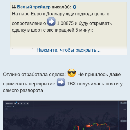
п
р
Белый трейдер
писал(а):
о
На паре Евро к Доллару жду подхода цены к
ч
и
сопротивлению
1.08875 и буду открывать
т
сделку в шорт с экспирацией 5 минут:
а
н
н
ы
image.webp
Нажмите, чтобы раскрыть...
й
п
о
с
Если не отработает, то применю одно перекрытие
т
Отлино отработала сделка!
Не пришлось даже
от уровня
1.09000
применять перекрытие
ТВХ получилась почти у
самого разворота