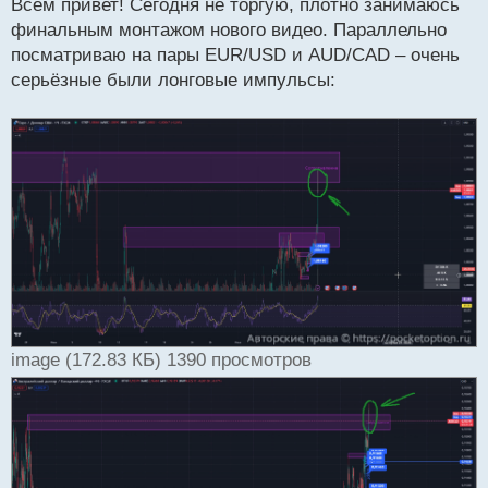
Всем привет! Сегодня не торгую, плотно занимаюсь
п
р
финальным монтажом нового видео. Параллельно
о
посматриваю на пары EUR/USD и AUD/CAD – очень
ч
серьёзные были лонговые импульсы:
и
т
а
н
н
ы
й
п
о
с
т
image (172.83 КБ) 1390 просмотров