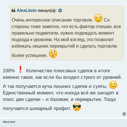
п
заколами и ложными пробоями, поэтому делать
р
AlexLitvin
писал(а):
дальнейшие перекрытия было уже опасно и
о
приходилось фиксировать убытки.
ч
Очень интересное описание торговли.
Со
и
стороны тоже заметно, что есть фактор спешки, все
т
правильно подметили, нужно подождать момент
а
Вот здесь на AUD/CAD мог просто чуть-чуть
подхода к уровням. На мой взгляд, это позволит
н
подождать и уже перекрытия не нужно было бы
н
избежать лишних перекрытий и сделать торговлю
делать:
ы
более успешнее.
й
п
о
image.webp
100%
Количество плюсовых сделок в итоге
с
т
именно такое, как если бы входил строго от уровней.
А так получается куча лишних сделок и суеты.
А так поспешил и пришлось перекрываться два
Единственный момент, что иногда всё же заходят в
раза.
При этом здесь уже было видно, что
плюс две сделки – и базовая, и перекрытие. Тогда
может пробить локальный уровень 0.91357, где я
получается шикарный профит.
выставил второе перекрытие, т.к. это уже был
третий подход к нему цены, и его, конечно, пробило:
AlexLitvin