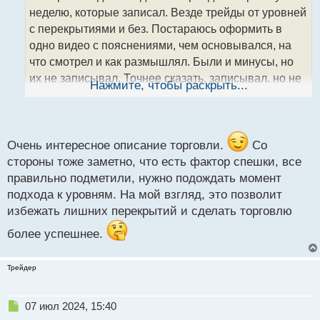
ч
неделю, которые записал. Везде трейды от уровней
и
т
с перекрытиями и без. Постараюсь оформить в
а
одно видео с пояснениями, чем основывался, на
н
что смотрел и как размышлял. Были и минусы, но
н
их не записывал. Точнее сказать, записывал, но не
ы
Нажмите, чтобы раскрыть...
й
сохранял, т.к. все минусы были получены за счёт
п
ужасной точки входа,
входил чуть ли не на
о
с
середине движения между уровнями. Да, цена в
т
Очень интересное описание торговли.
Со
конечном итоге зачастую шла потом как и
стороны тоже заметно, что есть фактор спешки, все
определил, но уже без меня, т.к. вкатывала на
правильно подметили, нужно подождать момент
коррекциях и времени экспирации (торгую на 3-5
подхода к уровням. На мой взгляд, это позволит
мин) было либо недостаточно, либо слишком много.
избежать лишних перекрытий и сделать торговлю
Надо только от уровней торговать, дожидаясь точки
входа. Да, долго ждать подхода цены к уровню и
более успешнее.
иногда цена немного не доходит и получает
реакцию чуть раньше - это упущенная возможность
Трейдер
и нужно смириться с ней, но ни в коем случае не
входить в сделку с текущей отметки. В итоге
Н
07 июл 2024, 15:40
подходы к уровням были всегда, часто даже с
е