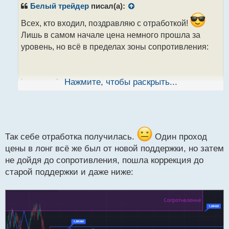
р
Белый трейдер
писал(а):
о
ч
Всех, кто входил, поздравляю с отработкой!
и
Лишь в самом начале цена немного прошла за
т
уровень, но всё в пределах зоны сопротивления:
а
н
н
ы
image.webp
Нажмите, чтобы раскрыть...
й
п
о
с
Уровни отработали отлично! И прямо сейчас цена
т
получила реакцию от новой поддержки на уровне
Так себе отработка получилась.
Один проход
1.08235, поэтому можно отработать одну-две
цены в лонг всё же был от новой поддержки, но затем
сделки в лонг до уровня 1.08360
не дойдя до сопротивления, пошла коррекция до
старой поддержки и даже ниже: