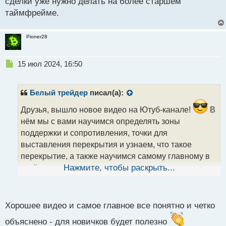
сделки уже нужно делать на более старшем
таймфрейме.
Pioner28
Н
15 июл 2024, 16:50
е
п
р
Белый трейдер
писал(а):
о
ч
Друзья, вышло новое видео на Ютуб-канале!
В
и
нём мы с вами научимся определять зоны
т
поддержки и сопротивления, точки для
а
выставления перекрытия и узнаем, что такое
н
н
перекрытие, а также научимся самому главному в
ы
трейдинге – определению направления цены в
Нажмите, чтобы раскрыть...
й
ближайшем времени. Обязательно откроем с вами
п
сделку на основе проведённого анализа на
о
с
валютной паре «Евро к Доллару США» и
Хорошее видео и самое главное все понятно и четко
т
попробуем заработать:
объяснено - для новичков будет полезно