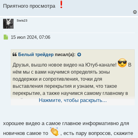
Приятного просмотра
Stels23
Н
15 июл 2024, 07:06
е
п
р
Белый трейдер
писал(а):
о
ч
Друзья, вышло новое видео на Ютуб-канале!
В
и
нём мы с вами научимся определять зоны
т
поддержки и сопротивления, точки для
а
выставления перекрытия и узнаем, что такое
н
н
перекрытие, а также научимся самому главному в
ы
трейдинге – определению направления цены в
Нажмите, чтобы раскрыть...
й
ближайшем времени. Обязательно откроем с вами
п
сделку на основе проведённого анализа на
о
с
валютной паре «Евро к Доллару США» и
хорошее видео а самое главное информативно для
т
попробуем заработать:
новичков самое то
, есть пару вопросов, скажите