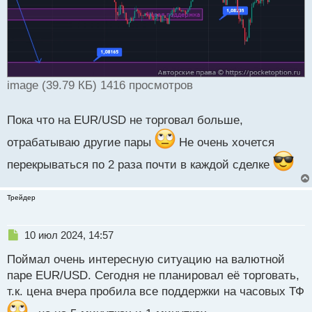
image (39.79 КБ) 1416 просмотров
Пока что на EUR/USD не торговал больше,
отрабатываю другие пары
Не очень хочется
перекрываться по 2 раза почти в каждой сделке
Трейдер
Н
10 июл 2024, 14:57
е
Поймал очень интересную ситуацию на валютной
п
р
паре EUR/USD. Сегодня не планировал её торговать,
о
т.к. цена вчера пробила все поддержки на часовых ТФ
ч
и