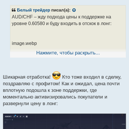
п
р
Белый трейдер
писал(а):
о
AUD/CHF – жду подхода цены к поддержке на
ч
уровне 0.60580 и буду входить в отскок в лонг:
и
т
а
н
image.webp
н
ы
Нажмите, чтобы раскрыть...
й
п
P.S. Зацените, какой мощнейший ранее был откуп в
о
с
диапазоне 0.60446 - 0.60562
Покупатели зорко
т
Шикарная отработка!
Кто тоже входил в сделку,
следят за этим диапазоном
Нужно это
поздравляю с профитом! Как и ожидал, цена почти
использовать!
вплотную подошла к зоне поддержки, где
моментально активизировались покупатели и
развернули цену в лонг: