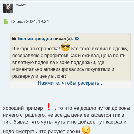
Stels23
Н
12 июл 2024, 19:34
е
п
р
Белый трейдер
писал(а):
о
ч
Шикарная отработка!
Кто тоже входил в сделку,
и
поздравляю с профитом! Как и ожидал, цена почти
т
вплотную подошла к зоне поддержки, где
а
моментально активизировались покупатели и
н
н
развернули цену в лонг:
ы
Нажмите, чтобы раскрыть...
й
п
image.webp
о
с
т
хороший пример
, то что не дошло чуток до зоны
Точного касания уровня поддержки не было, но
ничего страшного, не всегда цена ее касается тик в
момент входа уже был понятен – длиннющая тень
тик, бывает что чуть- чуть и не дойдет, тут как раз и
на разворотной свече с телом меньше тени и затем
зелёная свеча:
надо смотреть что рисуют свечи