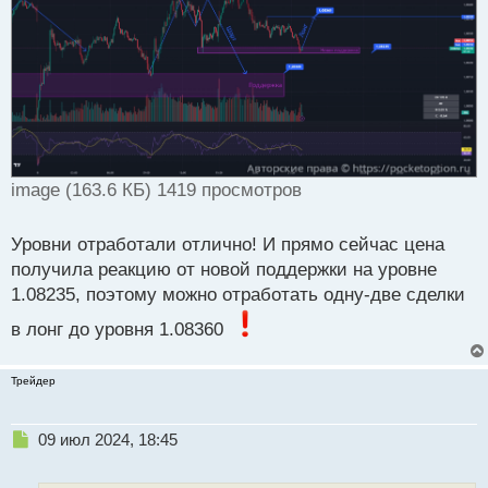
н
ы
й
п
о
с
т
image (163.6 КБ) 1419 просмотров
Уровни отработали отлично! И прямо сейчас цена
получила реакцию от новой поддержки на уровне
1.08235, поэтому можно отработать одну-две сделки
в лонг до уровня 1.08360
Трейдер
Н
09 июл 2024, 18:45
е
п