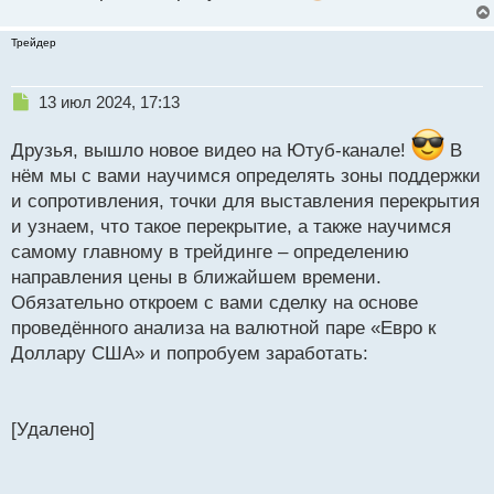
Трейдер
image.webp
Н
13 июл 2024, 17:13
е
п
Это самый наглядный вариант разворотного
Друзья, вышло новое видео на Ютуб-канале!
В
р
свечного бычьего паттерна
(тело первой свечи
нём мы с вами научимся определять зоны поддержки
о
меньше тени, затем зелёная свеча в лонг)
. Но
и сопротивления, точки для выставления перекрытия
ч
вообще даже необязательно было основываться на
и
и узнаем, что такое перекрытие, а также научимся
т
разворотном паттерне, т.к. в любом случае цена
самому главному в трейдинге – определению
а
находилась уже в самом низу около поддержки и в
направления цены в ближайшем времени.
н
крайнем случае можно было бы применить
н
Обязательно откроем с вами сделку на основе
ы
проведённого анализа на валютной паре «Евро к
перекрытие
й
Доллару США» и попробуем заработать:
п
о
с
т
[Удалено]