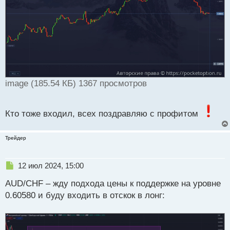
image (185.54 КБ) 1367 просмотров
Кто тоже входил, всех поздравляю с профитом
Трейдер
Н
12 июл 2024, 15:00
е
AUD/CHF – жду подхода цены к поддержке на уровне
п
р
0.60580 и буду входить в отскок в лонг:
о
ч
и
т