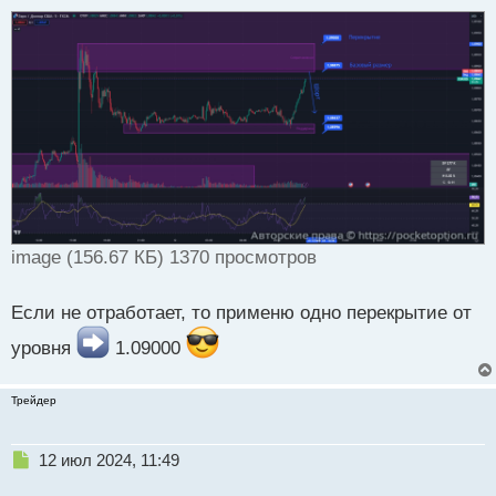
т
а
н
н
ы
й
п
о
с
т
image (156.67 КБ) 1370 просмотров
Если не отработает, то применю одно перекрытие от
уровня
1.09000
Трейдер
Н
12 июл 2024, 11:49
е