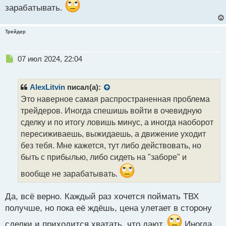
зарабатывать.
Трейдер
Н
07 июл 2024, 22:04
е
п
р
AlexLitvin
писал(а):
о
Это наверное самая распространенная проблема
ч
трейдеров. Иногда спешишь войти в очевидную
и
т
сделку и по итогу ловишь минус, а иногда наоборот
а
пересиживаешь, выжидаешь, а движение уходит
н
без тебя. Мне кажется, тут либо действовать, но
н
быть с прибылью, либо сидеть на "заборе" и
ы
й
вообще не зарабатывать.
п
о
с
Да, всё верно. Каждый раз хочется поймать ТВХ
т
получше, но пока её ждёшь, цена улетает в сторону
сделки и приходится хватать, что дают.
Иногда