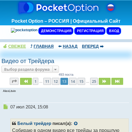
Pocket Option – РОССИЯ | Официальный Сайт
ДЕМОНСТРАЦИЯ
РЕГИСТРАЦИЯ
ВХОД
🍏
СВЕЖЕЕ
⤴️
ГЛАВНАЯ
⬅️
НАЗАД
ВПЕРЕД
➡️
Видео от Трейдера
Выбор раздела форума
493 поста
Страница
13
из
25
1
11
12
13
14
15
25
Пред.
След.
След.
…
…
AlexLitvin
Н
07 июл 2024, 15:08
е
п
р
Белый трейдер
писал(а):
о
Собираю в одном видео все трейды за прошлую