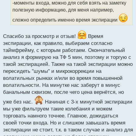
-моменты входа, можно для себя взять на заметку
а
полезную информацию, для меня например,
н
н
сложно определить именно время экспирации
ы
й
п
Спасибо за просмотр и отзыв!
Время
о
экспирации, как правило, выбираем согласно
с
т
таймфрейму, с которым работаем. Окончательный
анализ я формирую на ТФ 5 мин, поэтому и торгую с
такой экспирацией. Также на такой экспирации можно
пересидеть "шумы" и микрокоррекции на
волатильных рынках и/или во время повышенной
волатильности. На минутке нас заберут в минус
банальным сквизом, после чего цена вернётся, но
уже без нас.
Начиная с 3-х минутной экспирации
мы уже фильтруем такие колебания и можем
торговать намного точнее. Главное, дожидаться
своей точки входа. Но и слишком завышать время
экспирации не стоит, т.к. в таком случае и анализ для