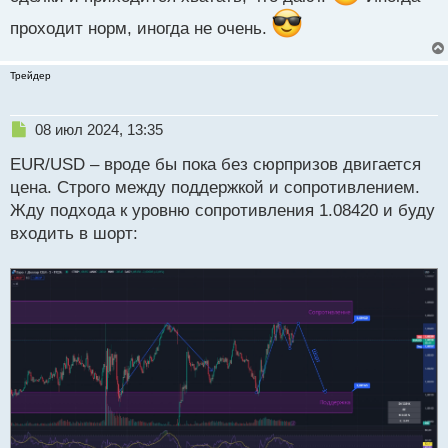
проходит норм, иногда не очень.
Трейдер
Н
08 июл 2024, 13:35
е
EUR/USD – вроде бы пока без сюрпризов двигается
п
р
цена. Строго между поддержкой и сопротивлением.
о
Жду подхода к уровню сопротивления 1.08420 и буду
ч
входить в шорт:
и
т
а
н
н
ы
й
п
о
с
т