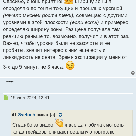
Спасибо, очень приятно!
Ширину зоны я
о
определяю по теням текущих и прошлых уровней
с
т
(начало и конец роста тени)
, совмещаю с другими
уровнями в этой плоскости
(если есть)
и примерно
определяю ширину зоны. Раз цена получала там
реакцию раньше то, возможно, получит и в этот раз.
Важно, чтобы уровни были не заколоты и не
пробиты, значит интерес к ним ещё есть и
ликвидность не снята. Время экспирации у меня от
3-х до 5 минут, не 3 часа.
Трейдер
Н
15 июл 2024, 13:41
е
п
р
Svetoch
писал(а):
о
ч
Спасибо за видео
я всегда любила смотреть
и
когда трейдеры снимают реальную торговлю
т