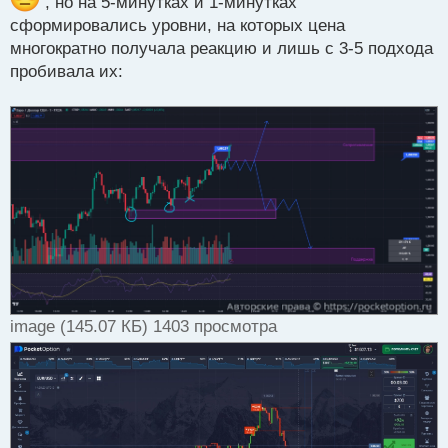
, но на 5-минутках и 1-минутках
т
сформировались уровни, на которых цена
а
многократно получала реакцию и лишь с 3-5 подхода
н
н
пробивала их:
ы
й
п
о
с
т
image (145.07 КБ) 1403 просмотра