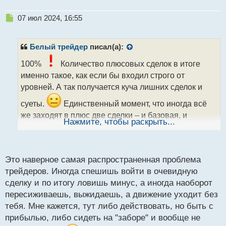
Н
07 июл 2024, 16:55
image.webp
е
п
р
Белый трейдер
писал(а):
Второе перекрытие было уже повышенным
о
ч
100%
Количество плюсовых сделок в итоге
объёмом, но там был именно тот уровень, от
и
именно такое, как если бы входил строго от
которого я планировал входить в сделку
т
уровней. А так получается куча лишних сделок и
изначально - 0.91392. Нужно было просто его
а
н
суеты.
Единственный момент, что иногда всё
дождаться
и без суеты забрать профит с
н
же заходят в плюс две сделки – и базовая, и
первого подхода.
ы
Нажмите, чтобы раскрыть...
перекрытие. Тогда получается шикарный профит.
й
п
о
с
Это наверное самая распространенная проблема
т
трейдеров. Иногда спешишь войти в очевидную
сделку и по итогу ловишь минус, а иногда наоборот
пересиживаешь, выжидаешь, а движение уходит без
тебя. Мне кажется, тут либо действовать, но быть с
прибылью, либо сидеть на "заборе" и вообще не