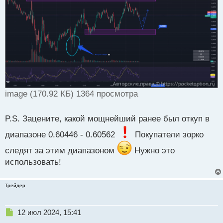
а
н
н
ы
й
п
о
с
т
image (170.92 КБ) 1364 просмотра
P.S. Зацените, какой мощнейший ранее был откуп в
диапазоне 0.60446 - 0.60562
Покупатели зорко
следят за этим диапазоном
Нужно это
использовать!
Трейдер
Н
12 июл 2024, 15:41
е