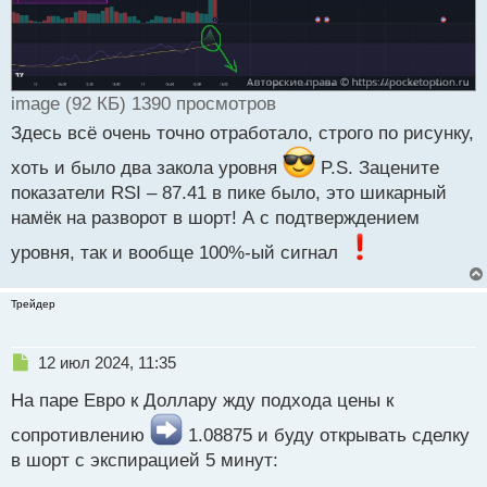
image (92 КБ) 1390 просмотров
Здесь всё очень точно отработало, строго по рисунку,
хоть и было два закола уровня
P.S. Зацените
показатели RSI – 87.41 в пике было, это шикарный
намёк на разворот в шорт! А с подтверждением
уровня, так и вообще 100%-ый сигнал
Трейдер
Н
12 июл 2024, 11:35
е
На паре Евро к Доллару жду подхода цены к
п
р
сопротивлению
1.08875 и буду открывать сделку
о
в шорт с экспирацией 5 минут:
ч
и