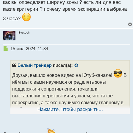
как вы определяет ширину зоны ? есть ли для вас
какие критерии ? почему время экспирации выбрана
[Удалено]
3 часа?
Svetoch
Приятного просмотра
Н
15 июл 2024, 11:34
е
п
р
Белый трейдер
писал(а):
о
ч
Друзья, вышло новое видео на Ютуб-канале!
В
и
нём мы с вами научимся определять зоны
т
поддержки и сопротивления, точки для
а
выставления перекрытия и узнаем, что такое
н
н
перекрытие, а также научимся самому главному в
ы
трейдинге – определению направления цены в
Нажмите, чтобы раскрыть...
й
ближайшем времени. Обязательно откроем с вами
п
сделку на основе проведённого анализа на
о
с
валютной паре «Евро к Доллару США» и