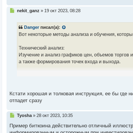
т
Н
nekit_ganz
»
19 окт 2023, 08:28
е
п
р
Danger
писал(а):
о
Вот некоторые методы анализа и обучения, которы
ч
и
т
Технический анализ:
а
Изучение и анализ графиков цен, объемов торгов 
н
а также формирования точек входа и выхода.
н
ы
й
Фундаментальный анализ:
п
Исследование экономических и финансовых данных
о
чтобы оценить фундаментальную стоимость актива
с
Кстати хорошая и толковая инструкция, ее бы где 
т
отпадет сразу
Сентиментальный анализ:
Оценка общественного мнения, настроений рынка,
Н
Tyosha
»
28 окт 2023, 10:35
инвесторов и его влияния на рыночное поведение.
е
Пример биткоина действительно отличный иллюстра
п
Математические модели и алгоритмическая торгов
р
информированным и осторожным при инвестировании