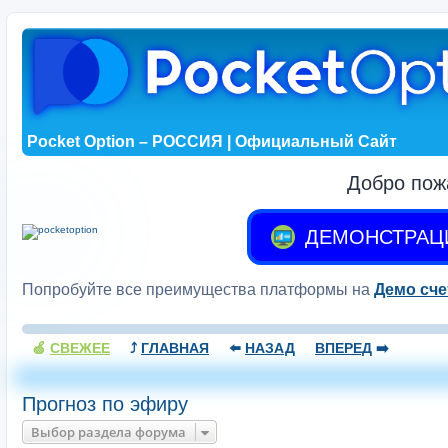
Pocket Option – РОССИЯ | Официальный Сайт
Добро пож
ДЕМОНСТРАЦ
Попробуйте все преимущества платформы на
Демо сче
🍏
СВЕЖЕЕ
⤴️
ГЛАВНАЯ
⬅️
НАЗАД
ВПЕРЕД
➡️
Прогноз по эфиру
Выбор раздела форума