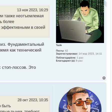
у
т
ь
13 ноя 2023, 16:29
с
ами также неотъемлемая
я
к
ть более
н
а
е эффективными в своей
ч
а
л
у
лиз. Фундаментальный
Tazik
ремя как технический
Посты:
42
Зарегистрирован:
14 мар 2023, 14:11
Поблагодарили:
1 раз
Благодарил (а):
8 раз
 стоп-лоссов. Это
В
е
р
н
у
т
ь
28 окт 2023, 10:35
с
о быть
я
к
овые рынки, требуют