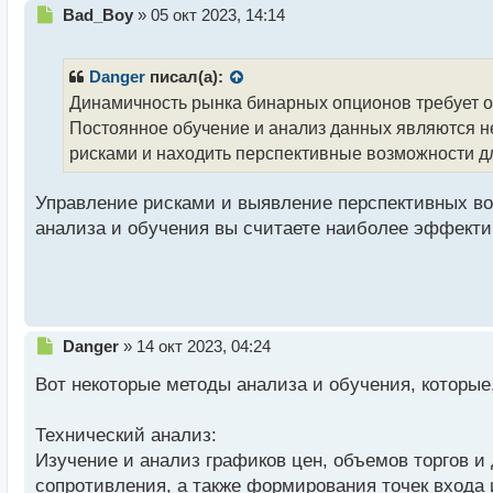
Н
Bad_Boy
»
05 окт 2023, 14:14
е
п
р
Danger
писал(а):
о
Динамичность рынка бинарных опционов требует от
ч
Постоянное обучение и анализ данных являются н
и
т
рисками и находить перспективные возможности д
а
н
Управление рисками и выявление перспективных во
н
анализа и обучения вы считаете наиболее эффект
ы
й
п
о
с
т
Н
Danger
»
14 окт 2023, 04:24
е
Вот некоторые методы анализа и обучения, которые
п
р
о
Технический анализ:
ч
Изучение и анализ графиков цен, объемов торгов и
и
т
сопротивления, а также формирования точек входа 