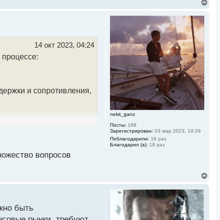
В
е
р
н
у
т
ь
14 окт 2023, 04:24
с
 процессе:
я
к
н
а
ч
держки и сопротивления,
а
л
у
nekit_ganz
Посты:
168
Зарегистрирован:
03 мар 2023, 19:26
зателей и новостей,
Поблагодарили:
16 раз
Благодарил (а):
18 раз
ножество вопросов
В
оционального состояния
е
р
н
у
жно быть
т
ь
нсовые рынки, требуют