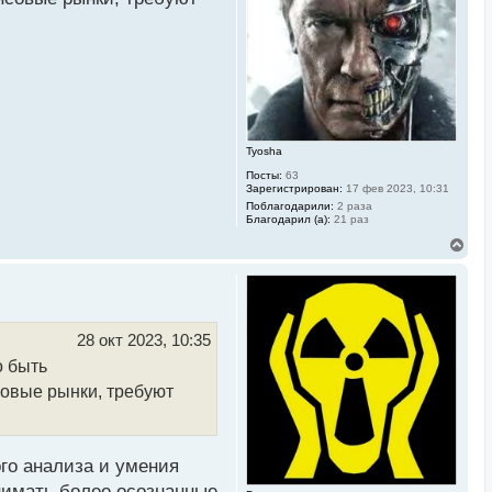
с
ринятия решений о
я
к
н
а
ч
а
ков и знаний.
л
у
Tyosha
Посты:
63
альных средств.
Зарегистрирован:
17 фев 2023, 10:31
Поблагодарили:
2 раза
Благодарил (а):
21 раз
В
е
щем.
р
н
у
ситуации. Комбинирование
т
ь
равлению рисками и
28 окт 2023, 10:35
с
о быть
я
к
овые рынки, требуют
н
а
ч
а
л
го анализа и умения
у
нимать более осознанные