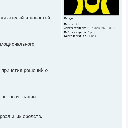
ч
а
л
у
казателей и новостей,
Danger
Посты:
164
Зарегистрирован:
16 фев 2023, 09:21
Поблагодарили:
5 раз
Благодарил (а):
21 раз
эмоционального
и принятия решений о
авыков и знаний.
 реальных средств.