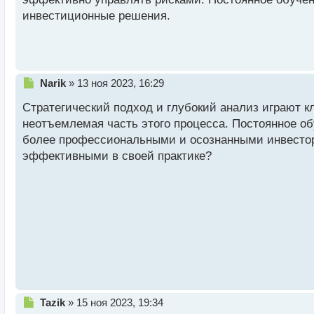
ы
й
инвестиционные решения.
п
о
с
т
Н
Narik
»
13 ноя 2023, 16:29
е
Стратегический подход и глубокий анализ играют 
п
р
неотъемлемая часть этого процесса. Постоянное об
о
более профессиональными и осознанными инвестор
ч
эффективными в своей практике?
и
т
а
н
н
ы
й
п
о
с
т
Н
Tazik
»
15 ноя 2023, 19:34