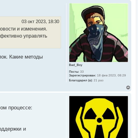
03 окт 2023, 18:30
овости и изменения.
ффективно управлять
ок. Какие методы
Bad_Boy
Посты:
33
Зарегистрирован:
18 фев 2023, 08:29
Благодарил (а):
21 раз
В
е
р
н
у
том процессе:
т
ь
с
я
к
оддержки и
н
а