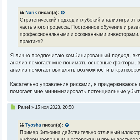
е
п
р
Narik
писал(а):
о
Стратегический подход и глубокий анализ играют
ч
часть этого процесса. Постоянное обучение и разв
и
т
профессиональными и осознанными инвесторами. 
а
практике?
н
н
Я лично предпочитаю комбинированный подход, в
ы
й
анализ помогает мне понимать основные факторы, в
п
анализ помогает выявлять возможности в краткосро
о
с
Касательно управления рисками, я придерживаюсь 
т
помогает мне минимизировать потенциальные убыт
Н
Panel
»
15 ноя 2023, 20:58
е
п
р
Tyosha
писал(а):
о
Пример биткоина действительно отличный иллюстр
ч
информированным и осторожным при инвестирован