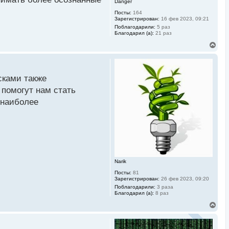
Danger
Посты:
164
Зарегистрирован:
16 фев 2023, 09:21
Поблагодарили:
5 раз
Благодарил (а):
21 раз
В
е
р
н
у
сками также
т
ь
 помогут нам стать
с
 наиболее
я
к
н
а
ч
а
л
у
Narik
Посты:
81
Зарегистрирован:
26 фев 2023, 09:20
Поблагодарили:
3 раза
Благодарил (а):
8 раз
В
е
р
н