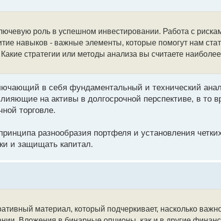
 ключевую роль в успешном инвестировании. Работа с риск
итие навыков - важные элементы, которые помогут нам ста
Какие стратегии или методы анализа вы считаете наиболе
ключающий в себя фундаментальный и технический ана
лияющие на активы в долгосрочной перспективе, в то в
чной торговле.
принципа разнообразия портфеля и установления четких
ки и защищать капитал.
ативный материал, который подчеркивает, насколько важн
ии. Вложения в бинарные опционы, как и в другие финанс