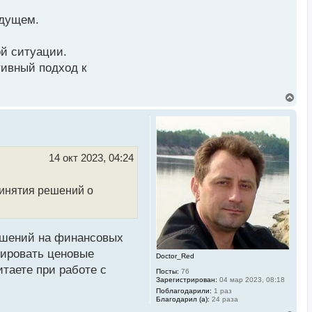
удущем.
й ситуации.
тивный подход к
В
е
р
н
у
т
ь
14 окт 2023, 04:24
с
я
к
ринятия решений о
н
а
ч
а
л
ешений на финансовых
у
зировать ценовые
Doctor_Red
таете при работе с
Посты:
76
Зарегистрирован:
04 мар 2023, 08:18
Поблагодарили:
1 раз
Благодарил (а):
24 раза