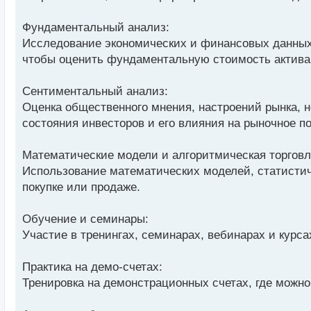
а
н
Фундаментальный анализ:
н
Исследование экономических и финансовых данных,
ы
й
чтобы оценить фундаментальную стоимость актива
п
о
Сентиментальный анализ:
с
Оценка общественного мнения, настроений рынка, 
т
состояния инвесторов и его влияния на рыночное п
Математические модели и алгоритмическая торговл
Использование математических моделей, статистич
покупке или продаже.
Обучение и семинары:
Участие в тренингах, семинарах, вебинарах и курс
Практика на демо-счетах:
Тренировка на демонстрационных счетах, где можно