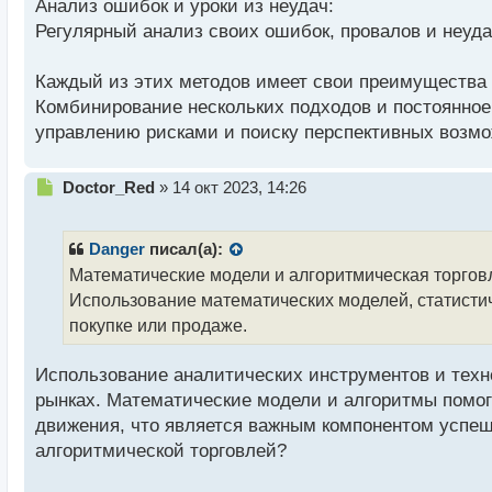
Анализ ошибок и уроки из неудач:
Регулярный анализ своих ошибок, провалов и неуда
Каждый из этих методов имеет свои преимущества 
Комбинирование нескольких подходов и постоянное
управлению рисками и поиску перспективных возмо
Н
Doctor_Red
»
14 окт 2023, 14:26
е
п
р
Danger
писал(а):
о
Математические модели и алгоритмическая торгов
ч
Использование математических моделей, статисти
и
т
покупке или продаже.
а
н
Использование аналитических инструментов и тех
н
рынках. Математические модели и алгоритмы помог
ы
й
движения, что является важным компонентом успеш
п
алгоритмической торговлей?
о
с