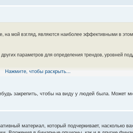
е, на мой взгляд, являются наиболее эффективными в этом
и других параметров для определения трендов, уровней под
Нажмите, чтобы раскрыть...
, финансовых отчетов компаний, макроэкономических пока
.
нибудь закрепить, чтобы на виду у людей была. Может м
 новостных потоков и социальных медиа для понимания эм
тивный материал, который подчеркивает, насколько ва
ля:
. Вложения в бинарные опционы, как и в другие фина