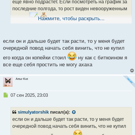
еще явно подрастет. Если посмотреть на график за
н
последние полгода, то рост виден невооруженным
н
ы
глазом
Нажмите, чтобы раскрыть...
й
п
о
с
если он и дальше будет так расти, то у меня будет
т
очередной повод начать себя винить, что не купил
его когда он копейки стоил
ну как с биткоином я
все еще себя простить не могу ахаха
Artur Kot
Н
07 сен 2025, 23:03
е
п
р
simulyatorshik
писал(а):
о
если он и дальше будет так расти, то у меня будет
ч
очередной повод начать себя винить, что не купил
и
т