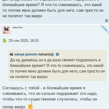
п
ближайшее время? Я что-то сомневаюсь, это какой
о
с
то толчек явно должен быть для него, сам просто он
т
не полетит так вверх
Artur Kot
Н
29 сен 2025, 18:15
е
п
р
vanya ponom
писал(а):
о
Да ну, думаешь он в да раза сможет подорожать в
ч
ближайшее время? Я что-то сомневаюсь, это какой
и
т
то толчек явно должен быть для него, сам просто он
а
не полетит так вверх
н
н
Соглашусь с тобой - в ближайшее время я
ы
й
сомневаюсь, что он сильно подорожает это надо,
п
чтобы что-то существенное случилось, чтобы он
о
с
попер вверх