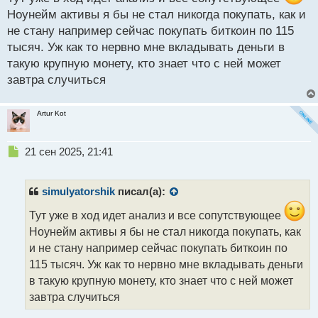
й
Ноунейм активы я бы не стал никогда покупать, как и
п
не стану например сейчас покупать биткоин по 115
о
с
тысяч. Уж как то нервно мне вкладывать деньги в
т
такую крупную монету, кто знает что с ней может
завтра случиться
Artur Kot
Н
21 сен 2025, 21:41
е
п
р
simulyatorshik
писал(а):
о
ч
Тут уже в ход идет анализ и все сопутствующее
и
Ноунейм активы я бы не стал никогда покупать, как
т
и не стану например сейчас покупать биткоин по
а
115 тысяч. Уж как то нервно мне вкладывать деньги
н
н
в такую крупную монету, кто знает что с ней может
ы
завтра случиться
й
п