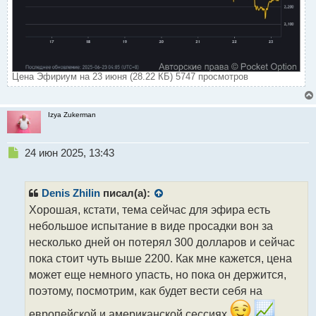
Цена Эфириум на 23 июня (28.22 КБ) 5747 просмотров
Izya Zukerman
Н
24 июн 2025, 13:43
е
п
р
Denis Zhilin
писал(а):
о
Хорошая, кстати, тема сейчас для эфира есть
ч
небольшое испытание в виде просадки вон за
и
т
несколько дней он потерял 300 долларов и сейчас
а
пока стоит чуть выше 2200. Как мне кажется, цена
н
может еще немного упасть, но пока он держится,
н
поэтому, посмотрим, как будет вести себя на
ы
й
европейской и американской сессиях