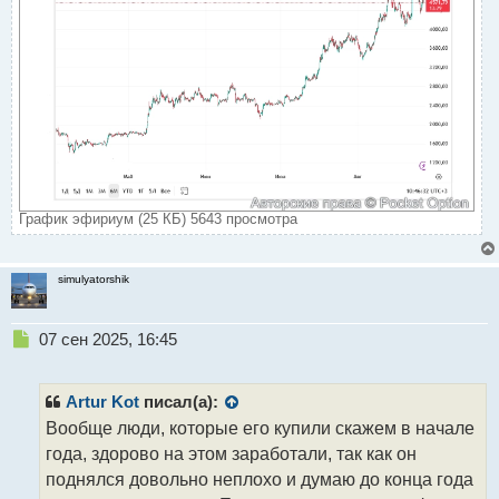
График эфириум (25 КБ) 5643 просмотра
simulyatorshik
Н
07 сен 2025, 16:45
е
п
р
Artur Kot
писал(а):
о
Вообще люди, которые его купили скажем в начале
ч
года, здорово на этом заработали, так как он
и
т
поднялся довольно неплохо и думаю до конца года
а