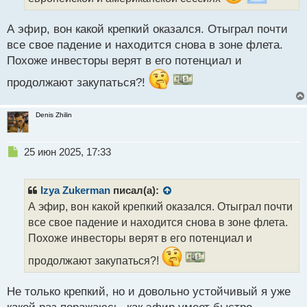
п
о
с
А эфир, вон какой крепкий оказался. Отыграл почти
т
все свое падение и находится снова в зоне флета.
Похоже инвесторы верят в его потенциал и
продолжают закупаться?!
Denis Zhilin
Н
25 июн 2025, 17:33
е
п
р
Izya Zukerman
писал(а):
о
А эфир, вон какой крепкий оказался. Отыграл почти
ч
все свое падение и находится снова в зоне флета.
и
т
Похоже инвесторы верят в его потенциал и
а
продолжают закупаться?!
н
н
ы
Не только крепкий, но и довольно устойчивый я уже
й