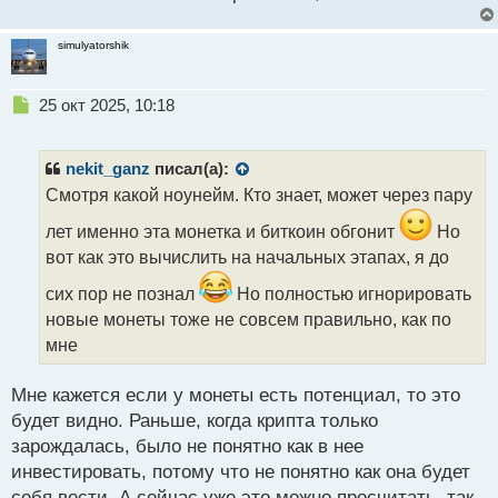
simulyatorshik
Н
25 окт 2025, 10:18
е
п
р
nekit_ganz
писал(а):
о
Смотря какой ноунейм. Кто знает, может через пару
ч
и
лет именно эта монетка и биткоин обгонит
Но
т
вот как это вычислить на начальных этапах, я до
а
н
сих пор не познал
Но полностью игнорировать
н
новые монеты тоже не совсем правильно, как по
ы
мне
й
п
о
Мне кажется если у монеты есть потенциал, то это
с
будет видно. Раньше, когда крипта только
т
зарождалась, было не понятно как в нее
инвестировать, потому что не понятно как она будет
себя вести. А сейчас уже это можно просчитать, так