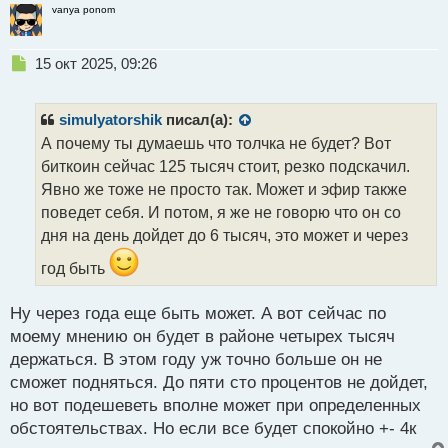
vanya ponom
Н
15 окт 2025, 09:26
е
п
р
simulyatorshik
писал(а):
о
А почему ты думаешь что толчка не будет? Вот
ч
биткоин сейчас 125 тысяч стоит, резко подскачил.
и
т
Явно же тоже не просто так. Может и эфир также
а
поведет себя. И потом, я же не говорю что он со
н
дня на день дойдет до 6 тысяч, это может и через
н
ы
год быть
й
п
Ну через года еще быть может. А вот сейчас по
о
с
моему мнению он будет в районе четырех тысяч
т
держаться. В этом году уж точно больше он не
сможет подняться. До пяти сто процентов не дойдет,
но вот подешеветь вполне может при определенных
обстоятельствах. Но если все будет спокойно +- 4к