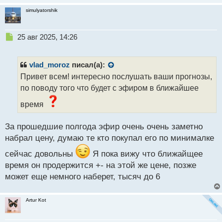
simulyatorshik
Н
25 авг 2025, 14:26
е
п
р
vlad_moroz
писал(а):
о
Привет всем! интересно послушать ваши прогнозы,
ч
по поводу того что будет с эфиром в ближайшее
и
т
время
а
н
н
За прошедшие полгода эфир очень очень заметно
ы
набрал цену, думаю те кто покупал его по минималке
й
п
сейчас довольны
Я пока вижу что ближайщее
о
время он продержится +- на этой же цене, позже
с
может еще немного наберет, тысяч до 6
т
Artur Kot