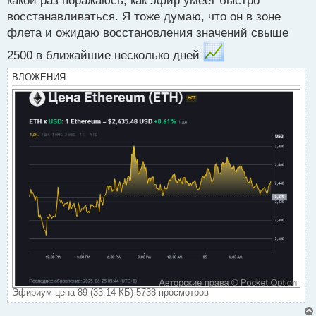
какой раз поражаюсь, как эфир умеет быстро
п
восстанавливаться. Я тоже думаю, что он в зоне
о
с
флета и ожидаю восстановления значений свыше
т
2500 в ближайшие несколько дней
ВЛОЖЕНИЯ
Эфириум цена 89 (33.14 КБ) 5738 просмотров