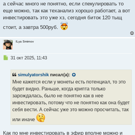
а сейчас много не понятно, если спекулировать то
еще можно, так как теханализ хорошо работает, а вот
инвестировать это уже хз, сегодня биток 120 тыщ
стоит, а завтра 500руб.
ILya Smirnov
Н
31 окт 2025, 11:43
е
п
р
simulyatorshik
писал(а):
о
Мне кажется если у монеты есть потенциал, то это
ч
будет видно. Раньше, когда крипта только
и
т
зарождалась, было не понятно как в нее
а
инвестировать, потому что не понятно как она будет
н
себя вести. А сейчас уже это можно просчитать, так
н
ы
или иначе
й
п
Как по мне инвестировать в эфир вполне можно и
о