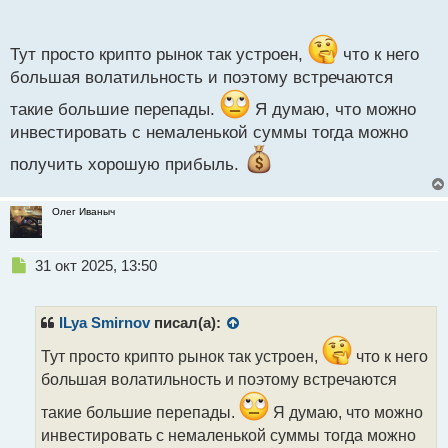
сегодня биток 120 тыщ стоит, а завтра 500руб.
о
с
т
Тут просто крипто рынок так устроен,
что к него
большая волатильность и поэтому встречаются
такие большие перепады.
Я думаю, что можно
инвестировать с немаленькой суммы тогда можно
получить хорошую прибыль.
Олег Иваныч
Н
31 окт 2025, 13:50
е
п
р
ILya Smirnov
писал(а):
о
ч
Тут просто крипто рынок так устроен,
что к него
и
большая волатильность и поэтому встречаются
т
а
такие большие перепады.
Я думаю, что можно
н
инвестировать с немаленькой суммы тогда можно
н