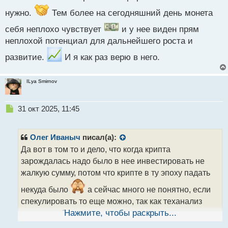
с
нужно.
Тем более на сегодняшний день монета
т
себя неплохо чувствует
и у нее виден прям
неплохой потенциал для дальнейшего роста и
развитие.
И я как раз верю в него.
ILya Smirnov
Н
31 окт 2025, 11:45
е
п
р
Олег Иваныч
писал(а):
о
Да вот в том то и дело, что когда крипта
ч
зарождалась надо было в нее инвестировать не
и
т
жалкую сумму, потом что крипте в ту эпоху падать
а
некуда было
а сейчас много не понятно, если
н
н
спекулировать то еще можно, так как теханализ
ы
хорошо работает, а вот инвестировать это уже хз,
Нажмите, чтобы раскрыть...
й
п