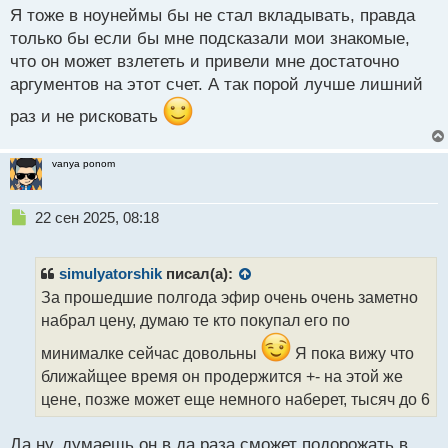
Я тоже в ноунеймы бы не стал вкладывать, правда
о
с
только бы если бы мне подсказали мои знакомые,
т
что он может взлететь и привели мне достаточно
аргументов на этот счет. А так порой лучше лишний
раз и не рисковать
vanya ponom
Н
22 сен 2025, 08:18
е
п
р
simulyatorshik
писал(а):
о
За прошедшие полгода эфир очень очень заметно
ч
набрал цену, думаю те кто покупал его по
и
т
минималке сейчас довольны
Я пока вижу что
а
ближайщее время он продержится +- на этой же
н
н
цене, позже может еще немного наберет, тысяч до 6
ы
й
Да ну, думаешь он в да раза сможет подорожать в