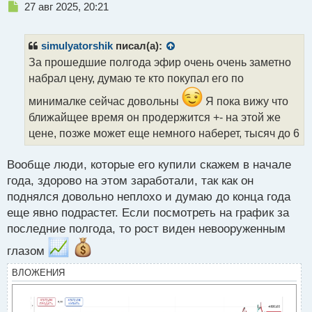
Н
27 авг 2025, 20:21
е
п
р
simulyatorshik
писал(а):
о
За прошедшие полгода эфир очень очень заметно
ч
набрал цену, думаю те кто покупал его по
и
т
минималке сейчас довольны
Я пока вижу что
а
ближайщее время он продержится +- на этой же
н
н
цене, позже может еще немного наберет, тысяч до 6
ы
й
Вообще люди, которые его купили скажем в начале
п
года, здорово на этом заработали, так как он
о
с
поднялся довольно неплохо и думаю до конца года
т
еще явно подрастет. Если посмотреть на график за
последние полгода, то рост виден невооруженным
глазом
ВЛОЖЕНИЯ