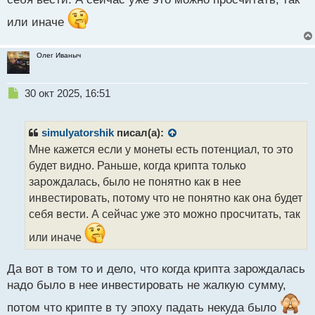
или иначе
Олег Иваныч
Н
30 окт 2025, 16:51
е
п
р
simulyatorshik
писал(а):
о
Мне кажется если у монеты есть потенциал, то это
ч
будет видно. Раньше, когда крипта только
и
т
зарождалась, было не понятно как в нее
а
инвестировать, потому что не понятно как она будет
н
себя вести. А сейчас уже это можно просчитать, так
н
ы
или иначе
й
п
Да вот в том то и дело, что когда крипта зарождалась
о
с
надо было в нее инвестировать не жалкую сумму,
т
потом что крипте в ту эпоху падать некуда было