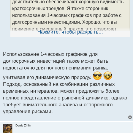
действительно обеспечивают хорошую видимость
и
т
краткосрочных трендов. Я также сторонник
а
использования 1-часовых графиков при работе с
н
долгосрочными инвестициями. Хорошо, что вы
н
применяете смешанный подход, это позволяет
ы
Нажмите, чтобы раскрыть...
й
более гибко реагировать на изменения условий
п
рынка.
о
с
Использование 1-часовых графиков для
т
долгосрочных инвестиций также может быть
недостаточно для полного понимания рынка,
учитывая его динамическую природу.
Подход, основанный на комбинации различных
временных интервалов, может предложить более
полное представление о рыночной динамике, однако
требует внимательного анализа и осторожного
управления рисками.
Denis Zhilin