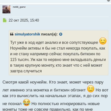
nekit_ganz
Н
22 окт 2025, 15:40
е
п
р
simulyatorshik
писал(а):
о
ч
Тут уже в ход идет анализ и все сопутствующее
и
Ноунейм активы я бы не стал никогда покупать, как
т
и не стану например сейчас покупать биткоин по
а
115 тысяч. Уж как то нервно мне вкладывать деньги
н
н
в такую крупную монету, кто знает что с ней может
ы
завтра случиться
й
п
Смотря какой ноунейм. Кто знает, может через пару
о
с
лет именно эта монетка и биткоин обгонит
Но вот
т
как это вычислить на начальных этапах, я до сих пор
не познал
Но полностью игнорировать новые
монеты тоже не совсем правильно, как по мне