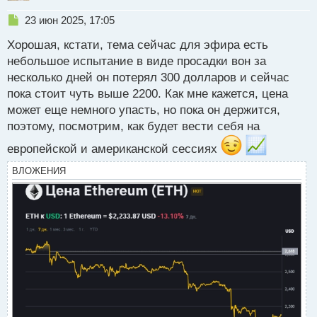
Н
23 июн 2025, 17:05
е
Хорошая, кстати, тема сейчас для эфира есть
п
р
небольшое испытание в виде просадки вон за
о
несколько дней он потерял 300 долларов и сейчас
ч
пока стоит чуть выше 2200. Как мне кажется, цена
и
т
может еще немного упасть, но пока он держится,
а
поэтому, посмотрим, как будет вести себя на
н
н
европейской и американской сессиях
ы
ВЛОЖЕНИЯ
й
п
о
с
т