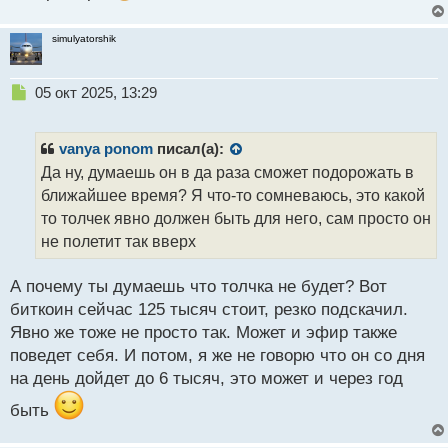
т
simulyatorshik
Н
05 окт 2025, 13:29
е
п
р
vanya ponom
писал(а):
о
Да ну, думаешь он в да раза сможет подорожать в
ч
ближайшее время? Я что-то сомневаюсь, это какой
и
т
то толчек явно должен быть для него, сам просто он
а
не полетит так вверх
н
н
А почему ты думаешь что толчка не будет? Вот
ы
й
биткоин сейчас 125 тысяч стоит, резко подскачил.
п
Явно же тоже не просто так. Может и эфир также
о
поведет себя. И потом, я же не говорю что он со дня
с
на день дойдет до 6 тысяч, это может и через год
т
быть