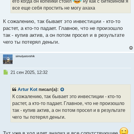
его когда он копейки стоил
ну как с биткоином я
а
все еще себя простить не могу ахаха
н
н
ы
К сожалению, так бывает это инвестиции - кто-то
й
растет, а кто-то падает. Главное, что не произошло
п
так - купив актив, а он потом просел и в результате
о
с
чего ты потерял деньги.
т
simulyatorshik
Н
21 сен 2025, 12:32
е
п
р
Artur Kot
писал(а):
о
К сожалению, так бывает это инвестиции - кто-то
ч
растет, а кто-то падает. Главное, что не произошло
и
т
так - купив актив, а он потом просел и в результате
а
чего ты потерял деньги.
н
н
ы
Тут уже в ход идет анализ и все сопутствующее