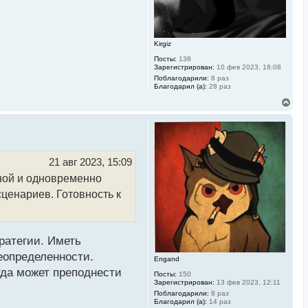
ч
а
л
у
Kirgiz
Посты:
138
Зарегистрирован:
10 фев 2023, 18:08
Поблагодарили:
8 раз
Благодарил (а):
28 раз
В
е
р
н
у
т
ь
21 авг 2023, 15:09
с
ьной и одновременно
я
к
ценариев. Готовность к
н
а
ч
а
л
ратегии. Иметь
у
еопределенности.
Engand
гда может преподнести
Посты:
150
Зарегистрирован:
13 фев 2023, 12:11
Поблагодарили:
8 раз
Благодарил (а):
14 раз