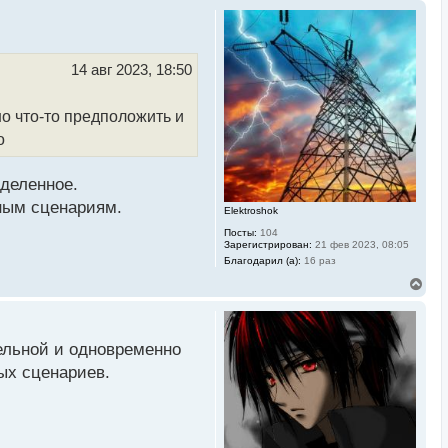
14 авг 2023, 18:50
но что-то предположить и
о
еделенное.
ным сценариям.
Elektroshok
Посты:
104
Зарегистрирован:
21 фев 2023, 08:05
Благодарил (а):
16 раз
В
е
р
н
у
ельной и одновременно
т
ь
ых сценариев.
с
я
к
н
а