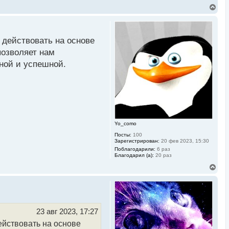
В
е
р
н
у
 действовать на основе
т
ь
позволяет нам
с
ной и успешной.
я
к
н
а
ч
а
л
у
Yo_como
Посты:
100
Зарегистрирован:
20 фев 2023, 15:30
Поблагодарили:
6 раз
Благодарил (а):
20 раз
В
е
р
н
у
т
ь
23 авг 2023, 17:27
с
ействовать на основе
я