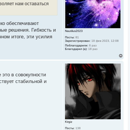
к
воляет нам оставаться
н
а
.
ч
а
л
ько обеспечивают
у
ные решения. Гибкость и
Nautilus2023
чном итоге, эти усилия
Посты:
81
Зарегистрирован:
18 фев 2023, 12:08
Поблагодарили:
6 раз
Благодарил (а):
18 раз
В
е
р
н
у
 это в совокупности
т
ь
ствует стабильной и
с
я
к
н
а
ч
а
л
у
Kirgiz
Посты:
138