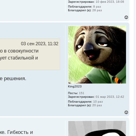
Зарегистрирован:
10 фев 2023, 18:08
Поблагодарили:
8 раз
Благодарил (а):
28 раз
В
е
р
н
у
т
ь
03 сен 2023, 11:32
с
о в совокупности
я
к
ует стабильной и
н
а
ч
а
л
е решения.
у
King2023
Посты:
151
Зарегистрирован:
01 мар 2023, 12:42
Поблагодарили:
10 раз
Благодарил (а):
20 раз
В
е
р
н
у
е. Гибкость и
т