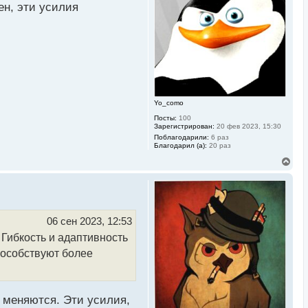
ь
ен, эти усилия
с
я
к
н
а
ч
а
л
у
Yo_como
Посты:
100
Зарегистрирован:
20 фев 2023, 15:30
Поблагодарили:
6 раз
Благодарил (а):
20 раз
В
е
р
н
у
т
ь
06 сен 2023, 12:53
с
Гибкость и адаптивность
я
к
пособствуют более
н
а
ч
а
л
о меняются. Эти усилия,
у