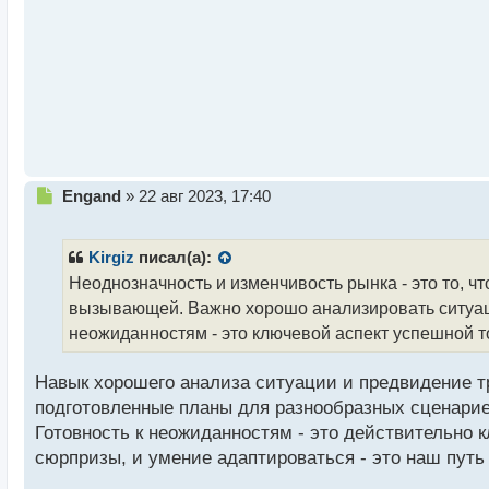
а
н
н
ы
й
п
о
с
т
Н
Engand
»
22 авг 2023, 17:40
е
п
р
Kirgiz
писал(а):
о
Неоднозначность и изменчивость рынка - это то, 
ч
вызывающей. Важно хорошо анализировать ситуаци
и
т
неожиданностям - это ключевой аспект успешной т
а
н
Навык хорошего анализа ситуации и предвидение тр
н
подготовленные планы для разнообразных сценарие
ы
й
Готовность к неожиданностям - это действительно к
п
сюрпризы, и умение адаптироваться - это наш путь
о