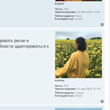
Engand
Посты:
150
Зарегистрирован:
13 фев 2023, 12:11
Поблагодарили:
8 раз
Благодарил (а):
14 раз
В
е
р
н
у
ровать риски и
т
ь
бности адаптироваться к
с
я
к
н
а
ч
а
л
у
Kolonka
Посты:
120
Зарегистрирован:
07 мар 2023, 07:44
Поблагодарили:
2 раза
Благодарил (а):
15 раз
В
е
р