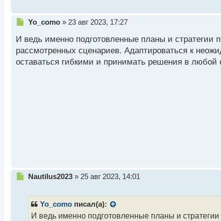
с
т
Н
Yo_como
»
23 авг 2023, 17:27
е
И ведь именно подготовленные планы и стратегии 
п
р
рассмотренных сценариев. Адаптироваться к неожи
о
оставаться гибкими и принимать решения в любой 
ч
и
т
а
н
н
ы
й
п
о
с
т
Н
Nautilus2023
»
25 авг 2023, 14:01
е
п
р
Yo_como
писал(а):
о
И ведь именно подготовленные планы и стратегии 
ч