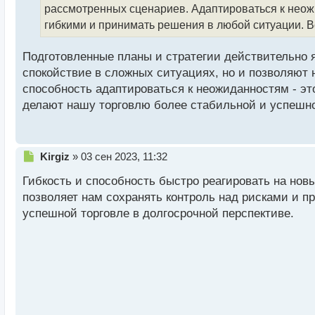
рассмотренных сценариев. Адаптироваться к неожи
и
т
гибкими и принимать решения в любой ситуации. В
а
н
Подготовленные планы и стратегии действительно 
н
спокойствие в сложных ситуациях, но и позволяют 
ы
й
способность адаптироваться к неожиданностям - эт
п
делают нашу торговлю более стабильной и успешно
о
с
т
Н
Kirgiz
»
03 сен 2023, 11:32
е
Гибкость и способность быстро реагировать на нов
п
р
позволяет нам сохранять контроль над рисками и п
о
успешной торговле в долгосрочной перспективе.
ч
и
т
а
н
н
ы
й