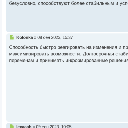
безусловно, способствуют более стабильным и усп
ы
й
п
о
с
т
Н
Kolonka
»
08 сен 2023, 15:37
е
Способность быстро реагировать на изменения и п
п
р
максимизировать возможности. Долгосрочная стаби
о
переменам и принимать информированные решения
ч
и
т
а
н
н
ы
й
п
о
с
т
Н
lexaaah
»
09 сен 2023, 10:05