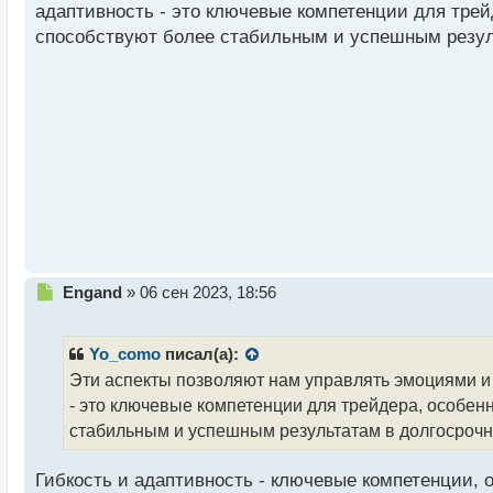
р
адаптивность - это ключевые компетенции для трей
о
способствуют более стабильным и успешным резуль
ч
и
т
а
н
н
ы
й
п
о
с
т
Н
Engand
»
06 сен 2023, 18:56
е
п
р
Yo_como
писал(а):
о
Эти аспекты позволяют нам управлять эмоциями и
ч
- это ключевые компетенции для трейдера, особен
и
т
стабильным и успешным результатам в долгосрочн
а
н
Гибкость и адаптивность - ключевые компетенции, 
н