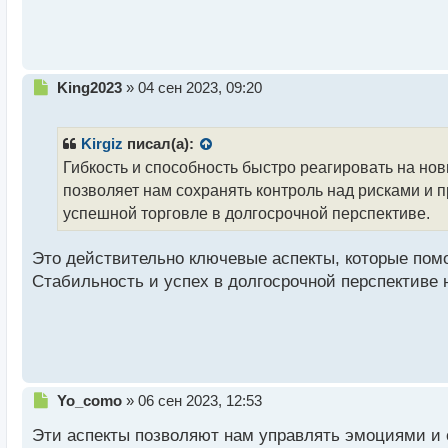
п
о
с
т
Н
King2023
»
04 сен 2023, 09:20
е
п
р
Kirgiz
писал(а):
о
Гибкость и способность быстро реагировать на нов
ч
позволяет нам сохранять контроль над рисками и 
и
т
успешной торговле в долгосрочной перспективе.
а
н
Это действительно ключевые аспекты, которые пом
н
Стабильность и успех в долгосрочной перспективе 
ы
й
п
о
с
т
Н
Yo_como
»
06 сен 2023, 12:53
е
Эти аспекты позволяют нам управлять эмоциями и 
п