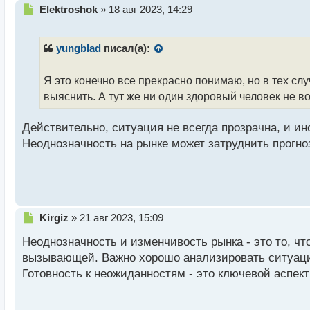
Н
Elektroshok
»
18 авг 2023, 14:29
е
п
р
yungblad
писал(а):
о
ч
Я это конечно все прекрасно понимаю, но в тех сл
и
т
выяснить. А тут же ни один здоровый человек не 
а
н
Действительно, ситуация не всегда прозрачна, и и
н
Неоднозначность на рынке может затруднить прогн
ы
й
п
о
с
т
Н
Kirgiz
»
21 авг 2023, 15:09
е
Неоднозначность и изменчивость рынка - это то, ч
п
р
вызывающей. Важно хорошо анализировать ситуаци
о
Готовность к неожиданностям - это ключевой аспек
ч
и
т