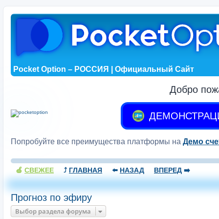
Pocket Option – РОССИЯ | Официальный Сайт
Добро пож
ДЕМОНСТРАЦ
Попробуйте все преимущества платформы на
Демо сче
🍏
СВЕЖЕЕ
⤴️
ГЛАВНАЯ
⬅️
НАЗАД
ВПЕРЕД
➡️
Прогноз по эфиру
Выбор раздела форума