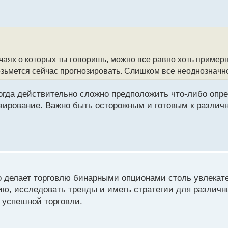
учаях о которых ты говоришь, можно все равно хоть пример
возьмется сейчас прогнозировать. Слишком все неоднозначн
ногда действительно сложно предположить что-либо опр
озирование. Важно быть осторожным и готовым к различ
то делает торговлю бинарными опционами столь увлекат
ю, исследовать тренды и иметь стратегии для различн
т успешной торговли.