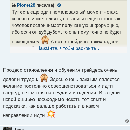
р
Pioner28
писал(а):
о
Тут есть еще один немаловажный момент - стаж,
ч
конечно, может влиять, но зависит еще от того как
и
т
человек воспринимает полученную информацию,
а
ибо если он дуб дубом, то опыт ему точно не будет
н
н
помощником
А вот в трейдинге таких кадров
ы
меньш, ибо они банально долго не задерживаются,
Нажмите, чтобы раскрыть...
й
п
сольют свои деньги и пока-пока
о
с
Процесс становления и обучения трейдера очень
т
долог и труден.
Здесь очень важным является
желание постоянно совершенствоваться и идти
вперед, не смотря на неудачи и падения. В каждой
новой ошибке необходимо искать тот опыт и
подсказки, как дальше работать и в каком
направлении идти
Grankin