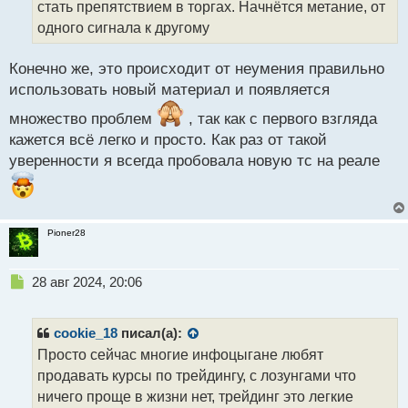
т
стать препятствием в торгах. Начнётся метание, от
а
одного сигнала к другому
н
н
Конечно же, это происходит от неумения правильно
ы
й
использовать новый материал и появляется
п
множество проблем
, так как с первого взгляда
о
с
кажется всё легко и просто. Как раз от такой
т
уверенности я всегда пробовала новую тс на реале
Pioner28
Н
28 авг 2024, 20:06
е
п
р
cookie_18
писал(а):
о
Просто сейчас многие инфоцыгане любят
ч
продавать курсы по трейдингу, с лозунгами что
и
т
ничего проще в жизни нет, трейдинг это легкие