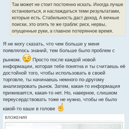
о
Так может не стоит постоянно искать. Иногда лучше
ч
остановиться, и наслаждаться теми результатами,
и
т
которые есть. Стабильность даст доход. А вечные
а
поиски, это опять те же грабли: риск, нервы,
н
опущенные руки, а главное потерянное время.
н
ы
й
Я не могу сказать, что чем больше у меня
п
появлялось знаний, тем больше было проблем с
о
с
рынком.
Просто после каждой новой
т
информации, которая тебе понятна и ты считаешь её
достойной того, чтобы использовать в своей
торговле, ты начинаешь немного по-другому
анализировать рынок. Затем, какая-то информация
приживается, какая-то нет. Но, наверное, слишком
переусердствовать тоже не нужно, чтобы не было
какой-то каши в голове
ВЛОЖЕНИЯ