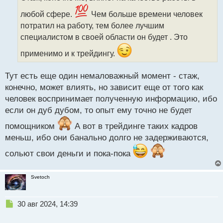
ч
и
любой сфере.
Чем больше времени человек
т
потратил на работу, тем более лучшим
а
специалистом в своей области он будет . Это
н
н
применимо и к трейдингу.
ы
й
п
Тут есть еще один немаловажный момент - стаж,
о
конечно, может влиять, но зависит еще от того как
с
человек воспринимает полученную информацию, ибо
т
если он дуб дубом, то опыт ему точно не будет
помощником
А вот в трейдинге таких кадров
меньш, ибо они банально долго не задерживаются,
сольют свои деньги и пока-пока
Svetoch
Н
30 авг 2024, 14:39
е
п