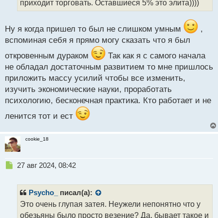
приходит торговать. Оставшиеся 5% это элита))))
и
т
а
Ну я когда пришел то был не слишком умным
,
н
н
вспоминая себя я прямо могу сказать что я был
ы
откровенным дураком
Так как я с самого начала
й
п
не обладал достаточным развитием то мне пришлось
о
приложить массу усилий чтобы все изменить,
с
изучить экономические науки, проработать
т
психологию, бесконечная практика. Кто работает и не
ленится тот и ест
cookie_18
Н
27 авг 2024, 08:42
е
п
р
Psycho_
писал(а):
о
Это очень глупая затея. Неужели непонятно что у
ч
обезьяны было просто везение? Да, бывает такое и
и