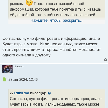
т
рынком.
Просто после каждой новой
а
информации, которая тебе понятна и ты считаешь
н
н
её достойной того, чтобы использовать в своей
ы
торговле, ты начинаешь немного по-другому
Нажмите, чтобы раскрыть...
й
анализировать рынок. Затем, какая-то информация
п
приживается, какая-то нет. Но, наверное, слишком
о
с
переусердствовать тоже не нужно, чтобы не было
Согласна, нужно фильтровать информацию, иначе
т
будет взрыв мозга. Излишек данных, также может
какой-то каши в голове
стать препятствием в торгах. Начнётся метание, от
одного сигнала к другому
Svetoch
Н
28 авг 2024, 12:46
е
п
р
RubiRod
писал(а):
о
Согласна, нужно фильтровать информацию, иначе
ч
будет взрыв мозга. Излишек данных, также может
и