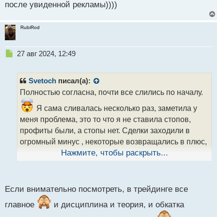
после увиденной рекламы))))
RubiRod
Н
27 авг 2024, 12:49
е
п
р
Svetoch
писал(а):
о
Полностью согласна, почти все слились по началу.
ч
и
Я сама сливалась несколько раз, заметила у
т
меня проблема, это то что я не ставила стопов,
а
профиты были, а стопы нет. Сделки заходили в
н
н
огромный минус , некоторые возвращались в плюс,
ы
а некоторые закрывала с большими потерями.
Нажмите, чтобы раскрыть...
й
Самое главное для себя заметила, всегда должна
п
о
быть дисциплина, стопы, профиты
с
Если внимательно посмотреть, в трейдинге все
т
главное
и дисциплина и теория, и обкатка