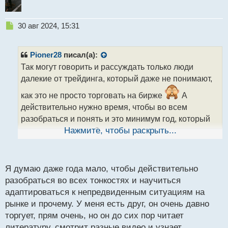
Н
30 авг 2024, 15:31
е
п
р
Pioner28
писал(а):
о
Так могут говорить и рассуждать только люди
ч
далекие от трейдинга, который даже не понимают,
и
т
как это не просто торговать на бирже
А
а
действительно нужно время, чтобы во всем
н
н
разобраться и понять и это минимум год, который
ы
нужен для того, чтобы вникнуть во все по-
Нажмите, чтобы раскрыть...
й
настоящему и освоить, получив мало мальский
п
опыт.
о
с
Я думаю даже года мало, чтобы действительно
т
разобраться во всех тонкостях и научиться
адаптироваться к непредвиденным ситуациям на
рынке и прочему. У меня есть друг, он очень давно
торгует, прям очень, но он до сих пор читает
литературу, смотрит разные видео и узнает