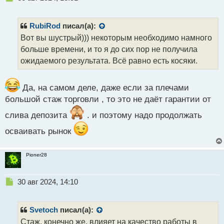
е
п
р
RubiRod
писал(а):
о
Вот вы шустрый))) некоторым необходимо намного
ч
больше времени, и то я до сих пор не получила
и
т
ожидаемого результата. Всё равно есть косяки.
а
н
н
Да, на самом деле, даже если за плечами
ы
большой стаж торговли , то это не даёт гарантии от
й
п
слива депозита
. и поэтому надо продолжать
о
осваивать рынок
с
т
Pioner28
Н
30 авг 2024, 14:10
е
п
р
Svetoch
писал(а):
о
Стаж, конечно же, влияет на качество работы в