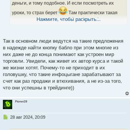
а
деньги, и тому подобное. И если посмотреть их
н
н
уроки, то страх берет
Там практически такая
ы
система торгов и есть, тыкай на бум побольше
Нажмите, чтобы раскрыть...
й
кнопок и будет счастье. Это пипец, если честно. Так
п
вводить людей в заблуждение, они разоряются, а
о
с
ты деньги от продажи курса и рефералок себе
Так в основном люди ведутся на такие предложения
т
в надежде найти кнопку бабло при этом многие из
забираешь
них даже не до конца понимают как устроен мир
торговли. Увидели, как живет их автор курса и такой
же жизни хотят. Почему-то не приходит в их
головушку, что такие инфоцыгане зарабатывают за
счет как раз продажи и втюхивания, а не из-за того,
что они успешны в трейдинге))
Pioner28
Н
28 авг 2024, 20:09
е
п