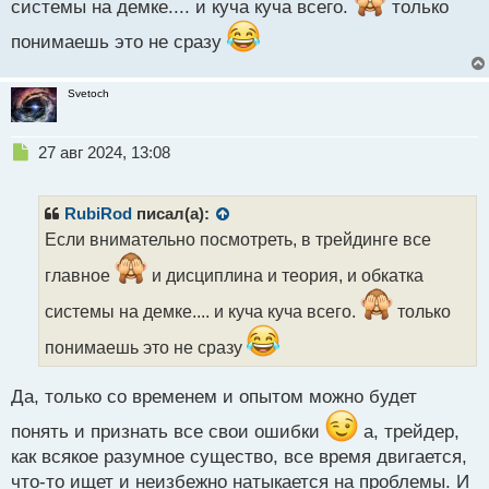
системы на демке.... и куча куча всего.
только
понимаешь это не сразу
Svetoch
Н
27 авг 2024, 13:08
е
п
р
RubiRod
писал(а):
о
Если внимательно посмотреть, в трейдинге все
ч
и
главное
и дисциплина и теория, и обкатка
т
а
системы на демке.... и куча куча всего.
только
н
понимаешь это не сразу
н
ы
й
Да, только со временем и опытом можно будет
п
о
понять и признать все свои ошибки
а, трейдер,
с
как всякое разумное существо, все время двигается,
т
что-то ищет и неизбежно натыкается на проблемы. И