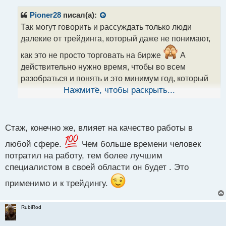
п
р
Pioner28
писал(а):
о
Так могут говорить и рассуждать только люди
ч
далекие от трейдинга, который даже не понимают,
и
т
как это не просто торговать на бирже
А
а
действительно нужно время, чтобы во всем
н
н
разобраться и понять и это минимум год, который
ы
нужен для того, чтобы вникнуть во все по-
Нажмите, чтобы раскрыть...
й
настоящему и освоить, получив мало мальский
п
опыт.
о
с
Стаж, конечно же, влияет на качество работы в
т
любой сфере.
Чем больше времени человек
потратил на работу, тем более лучшим
специалистом в своей области он будет . Это
применимо и к трейдингу.
RubiRod