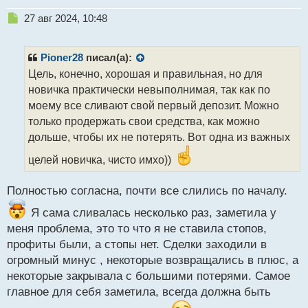
Н
27 авг 2024, 10:48
е
п
р
Pioner28
писал(а):
о
Цель, конечно, хорошая и правильная, но для
ч
новичка практически невыполнимая, так как по
и
т
моему все сливают свой первый депозит. Можно
а
только продержать свои средства, как можно
н
дольше, чтобы их не потерять. Вот одна из важных
н
ы
целей новичка, чисто имхо))
й
п
Полностью согласна, почти все слились по началу.
о
с
Я сама сливалась несколько раз, заметила у
т
меня проблема, это то что я не ставила стопов,
профиты были, а стопы нет. Сделки заходили в
огромный минус , некоторые возвращались в плюс, а
некоторые закрывала с большими потерями. Самое
главное для себя заметила, всегда должна быть