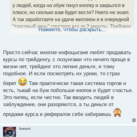
т
у людей, когда на обум ткнул кнопку и закрылся в
а
плюсе, но сколько вам будет вести? Никто не знает.
н
А так заработаете на удаче миллион и в очередной
н
"торговый день" спустите его за 2 минуты. Трейдинг
ы
Нажмите, чтобы раскрыть...
й
это сложный процесс, которому надо долго, чуть ли
п
не всю жизнь, учиться и практиковаться. И надо нам
о
всем уже запомнить, что легких денег не бывает
с
Просто сейчас многие инфоцыгане любят продавать
т
курсы по трейдингу, с лозунгами что ничего проще в
жизни нет, трейдинг это легкие деньги, и тому
подобное. И если посмотреть их уроки, то страх
берет
Там практически такая система торгов и
есть, тыкай на бум побольше кнопок и будет счастье.
Это пипец, если честно. Так вводить людей в
заблуждение, они разоряются, а ты деньги от
продажи курса и рефералок себе забираешь
Svetoch