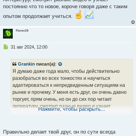
постоянно что то новое, короче говоря даже с таким
опытом продолжает учиться.
Pioner28
Н
31 авг 2024, 12:00
е
п
р
Grankin
писал(а):
о
Я думаю даже года мало, чтобы действительно
ч
разобраться во всех тонкостях и научиться
и
т
адаптироваться к непредвиденным ситуациям на
а
рынке и прочему. У меня есть друг, он очень давно
н
торгует, прям очень, но он до сих пор читает
н
литературу, смотрит разные видео и узнает
ы
Нажмите, чтобы раскрыть...
й
постоянно что то новое, короче говоря даже с таким
п
опытом продолжает учиться.
о
с
Правильно делает твой друг, он по сути всегда
т