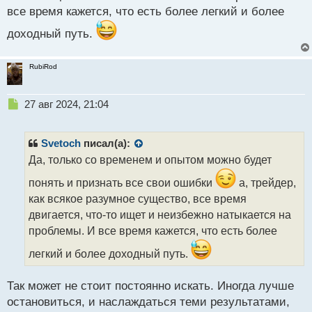
все время кажется, что есть более легкий и более
доходный путь.
RubiRod
Н
27 авг 2024, 21:04
е
п
р
Svetoch
писал(а):
о
Да, только со временем и опытом можно будет
ч
и
понять и признать все свои ошибки
а, трейдер,
т
как всякое разумное существо, все время
а
двигается, что-то ищет и неизбежно натыкается на
н
н
проблемы. И все время кажется, что есть более
ы
легкий и более доходный путь.
й
п
о
Так может не стоит постоянно искать. Иногда лучше
с
остановиться, и наслаждаться теми результатами,
т