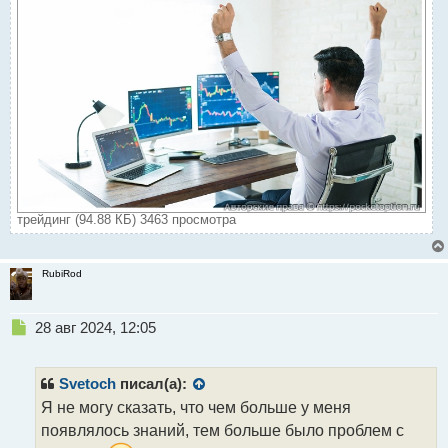
трейдинг (94.88 КБ) 3463 просмотра
RubiRod
Н
28 авг 2024, 12:05
е
п
р
Svetoch
писал(а):
о
Я не могу сказать, что чем больше у меня
ч
появлялось знаний, тем больше было проблем с
и