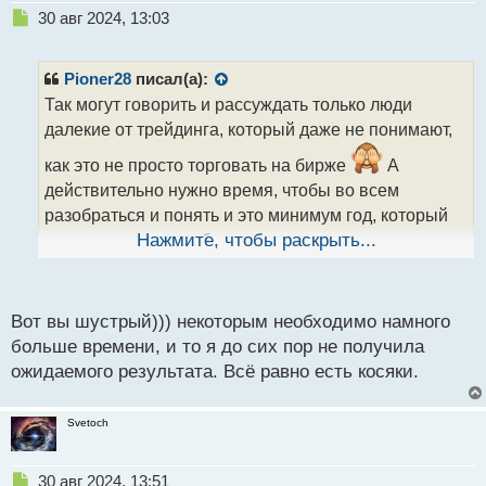
Н
30 авг 2024, 13:03
е
п
р
Pioner28
писал(а):
о
Так могут говорить и рассуждать только люди
ч
далекие от трейдинга, который даже не понимают,
и
т
как это не просто торговать на бирже
А
а
действительно нужно время, чтобы во всем
н
н
разобраться и понять и это минимум год, который
ы
нужен для того, чтобы вникнуть во все по-
Нажмите, чтобы раскрыть...
й
настоящему и освоить, получив мало мальский
п
опыт.
о
с
Вот вы шустрый))) некоторым необходимо намного
т
больше времени, и то я до сих пор не получила
ожидаемого результата. Всё равно есть косяки.
Svetoch
Н
30 авг 2024, 13:51