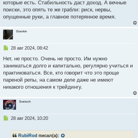
которые есть. Стабильность даст доход. А вечные
поиски, это опять те же грабли: риск, нервы,
опущенные руки, а главное потерянное время.
Grankin
Н
28 авг 2024, 08:42
е
Нет, не просто. Очень не просто. Им нужно
п
р
заниматься долго и капитально, регулярно учиться и
о
практиковаться. Все, кто говорит что это проще
ч
пареной репы, на самом деле даже не имеют
и
т
никакого отношения к трейдингу.
а
н
Svetoch
н
ы
й
Н
28 авг 2024, 10:20
п
е
о
п
с
р
RubiRod
писал(а):
т