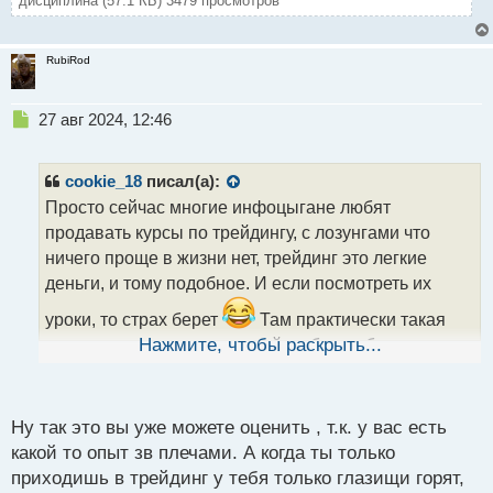
дисциплина (57.1 КБ) 3479 просмотров
RubiRod
Н
27 авг 2024, 12:46
е
п
р
cookie_18
писал(а):
о
Просто сейчас многие инфоцыгане любят
ч
продавать курсы по трейдингу, с лозунгами что
и
т
ничего проще в жизни нет, трейдинг это легкие
а
деньги, и тому подобное. И если посмотреть их
н
н
уроки, то страх берет
Там практически такая
ы
система торгов и есть, тыкай на бум побольше
Нажмите, чтобы раскрыть...
й
кнопок и будет счастье. Это пипец, если честно. Так
п
вводить людей в заблуждение, они разоряются, а
о
с
ты деньги от продажи курса и рефералок себе
Ну так это вы уже можете оценить , т.к. у вас есть
т
какой то опыт зв плечами. А когда ты только
забираешь
приходишь в трейдинг у тебя только глазищи горят,