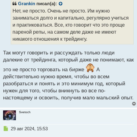
р
Grankin
писал(а):
о
Нет, не просто. Очень не просто. Им нужно
ч
заниматься долго и капитально, регулярно учиться
и
т
и практиковаться. Все, кто говорит что это проще
а
пареной репы, на самом деле даже не имеют
н
никакого отношения к трейдингу.
н
ы
й
Так могут говорить и рассуждать только люди
п
далекие от трейдинга, который даже не понимают, как
о
с
это не просто торговать на бирже
А
т
действительно нужно время, чтобы во всем
разобраться и понять и это минимум год, который
нужен для того, чтобы вникнуть во все по-
настоящему и освоить, получив мало мальский опыт.
Svetoch
Н
29 авг 2024, 15:53
е