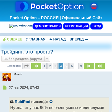
Pocket Option – РОССИЯ | Официальный Сайт
ДЕМОНСТРАЦИЯ
РЕГИСТРАЦИЯ
ВХОД
🍏
СВЕЖЕЕ
⤴️
ГЛАВНАЯ
⬅️
НАЗАД
ВПЕРЕД
➡️
Трейдинг: это просто?
Выбор раздела форума
Страница
4
из
9
1
2
3
4
5
6
9
Пред.
След.
След.
180 постов
…
Misterio
Н
27 авг 2024, 07:43
е
п
р
RubiRod
писал(а):
о
Ну значит у нас 96% не очень умных индивидумов
ч