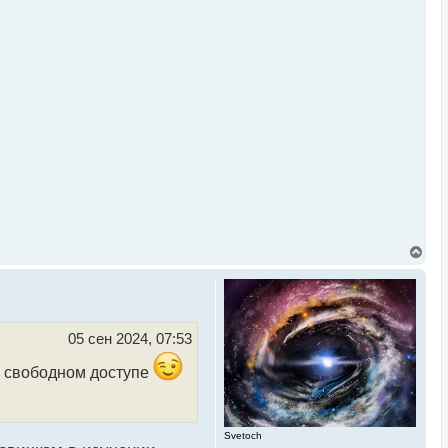
В
е
р
н
у
т
ь
05 сен 2024, 07:53
с
я
 свободном доступе
к
н
а
ч
а
Svetoch
л