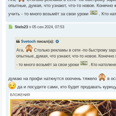
ы
опытные, думая, что узнают, что-то новое. Конечно 
й
п
учить - то много возьмёт за свои уроки
. Кто на
о
с
т
Н
Stels23
»
05 сен 2024, 07:53
е
п
р
Svetoch
писал(а):
о
ч
Ага,
Столько рекламы в сети -по быстрому зара
и
опытные, думая, что узнают, что-то новое. Конечно 
т
а
- то много возьмёт за свои уроки
. Кто натолкн
н
н
ы
думаю на профи наткнутся ооочень тяжело
в ос
й
да и посудите сами, кто будет продавать куриц
п
о
ВЛОЖЕНИЯ
с
т