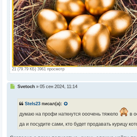
21 (79.79 КБ) 3961 просмотр
Н
Svetoch
»
05 сен 2024, 11:14
е
п
р
Stels23
писал(а):
о
ч
думаю на профи наткнутся ооочень тяжело
в о
и
да и посудите сами, кто будет продавать курицу ко
т
а
н