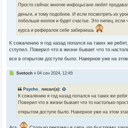
о
Просто сейчас многие инфоцыгане любят продавать 
ч
и
деньги, и тому подобное. И если посмотреть их уро
т
побольше кнопок и будет счастье. Это пипец, если 
а
н
курса и рефералок себе забираешь
н
ы
К сожалению я год назад попался на таких же ребят,
й
п
сглупил. Поверил что в жизни бывает что то настоль
о
все в открытом доступе было. Наверное уже на это
с
т
Н
Svetoch
»
04 сен 2024, 12:49
е
п
р
Psycho_
писал(а):
о
К сожалению я год назад попался на таких же ребят
ч
Поверил что в жизни бывает что то настолько просто
и
т
открытом доступе было. Наверное уже на этом эт
а
н
н
Ага,
Столько рекламы в сети -по быстрому зараб