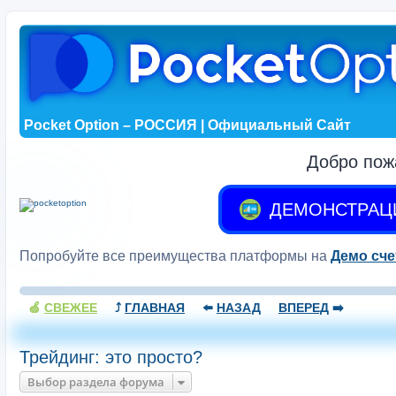
Pocket Option – РОССИЯ | Официальный Сайт
Добро пож
ДЕМОНСТРАЦ
Попробуйте все преимущества платформы на
Демо сче
🍏
СВЕЖЕЕ
⤴️
ГЛАВНАЯ
⬅️
НАЗАД
ВПЕРЕД
➡️
Трейдинг: это просто?
Выбор раздела форума