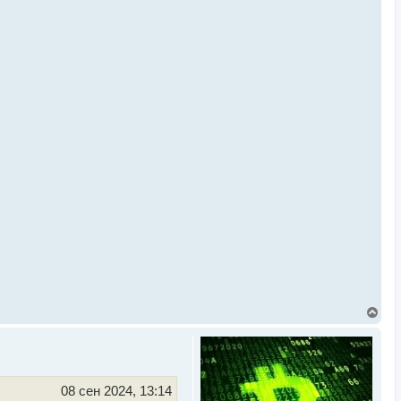
В
е
р
н
у
т
ь
08 сен 2024, 13:14
с