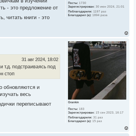
новичкам в изучении
Посты:
1730
у
Зарегистрирован:
30 июн 2024, 21:01
ть - это предложение от
Поблагодарили:
1197 раз
Благодарил (а):
1894 раза
, читать книги - это
В
е
р
н
у
т
ь
31 авг 2024, 18:02
с
и т.д. подстраиваясь под
я
к
н стоп
н
а
ч
но обновляются и
а
л
изучать весь
у
Grankin
тодички переписывают
Посты:
183
Зарегистрирован:
15 сен 2023, 16:17
Поблагодарили:
31 раз
Благодарил (а):
15 раз
В
е