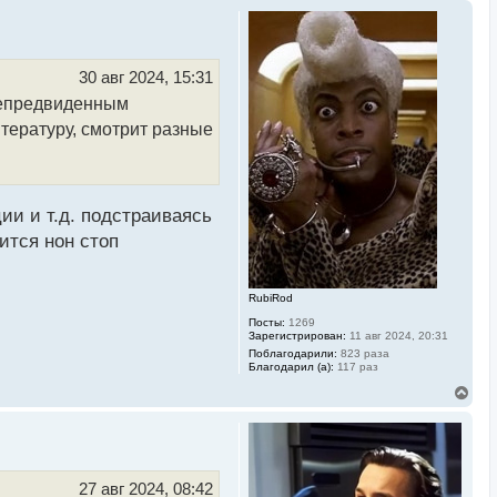
30 авг 2024, 15:31
 непредвиденным
литературу, смотрит разные
ии и т.д. подстраиваясь
ится нон стоп
RubiRod
Посты:
1269
Зарегистрирован:
11 авг 2024, 20:31
Поблагодарили:
823 раза
Благодарил (а):
117 раз
В
е
р
н
у
т
ь
27 авг 2024, 08:42