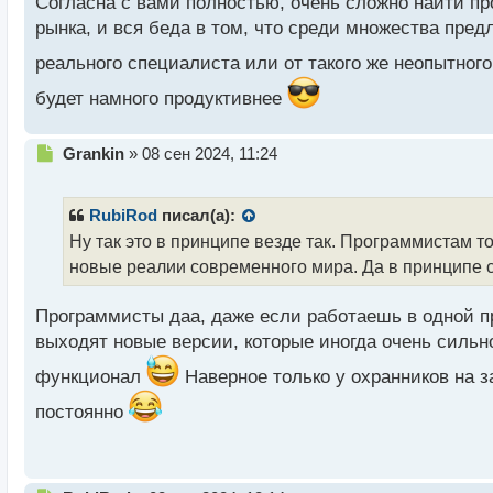
Согласна с вами полностью, очень сложно найти пр
н
рынка, и вся беда в том, что среди множества пред
ы
й
реального специалиста или от такого же неопытног
п
о
будет намного продуктивнее
с
т
Н
Grankin
»
08 сен 2024, 11:24
е
п
р
RubiRod
писал(а):
о
Ну так это в принципе везде так. Программистам т
ч
новые реалии современного мира. Да в принципе с
и
т
а
Программисты даа, даже если работаешь в одной пр
н
выходят новые версии, которые иногда очень сильн
н
ы
функционал
Наверное только у охранников на з
й
п
постоянно
о
с
т