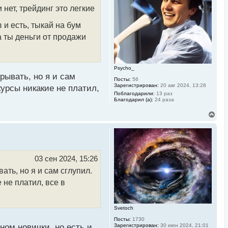
с
нет, трейдинг это легкие
я
к
н
 и есть, тыкай на бум
а
а ты деньги от продажи
ч
а
л
у
Psycho_
рывать, но я и сам
Посты:
56
Зарегистрирован:
20 авг 2024, 13:28
курсы никакие не платил,
Поблагодарили:
13 раз
Благодарил (а):
24 раза
В
е
р
н
у
т
ь
03 сен 2024, 15:26
с
ать, но я и сам сглупил.
я
к
 не платил, все в
н
а
ч
а
Svetoch
л
Посты:
1730
у
ном новички, но есть и
Зарегистрирован:
30 июн 2024, 21:01