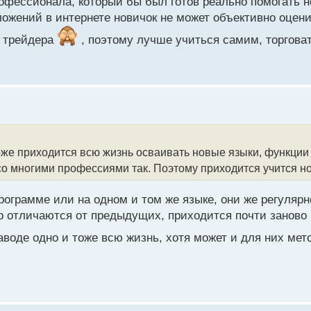
офессионала, который бы был готов реально помогать 
ложений в интернете новичок не может объективно оцени
о трейдера
, поэтому лучше учиться самим, торговать
оже приходится всю жизнь осваивать новые языки, функции 
о многими профессиями так. Поэтому приходится учится но
ограмме или на одном и том же языке, они же регуляр
о отличаются от предыдущих, приходится почти заново 
аводе одно и тоже всю жизнь, хотя может и для них ме