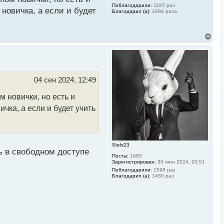
Поблагодарили:
1197 раз
 новичка, а если и будет
Благодарил (а):
1894 раза
В
е
р
н
у
т
ь
04 сен 2024, 12:49
с
я
 новички, но есть и
к
н
чка, а если и будет учить
а
ч
а
л
у
Stels23
 в свободном доступе
Посты:
1685
Зарегистрирован:
30 июн 2024, 20:51
Поблагодарили:
1598 раз
Благодарил (а):
1460 раз