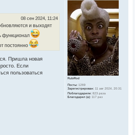
р
н
у
т
ь
08 сен 2024, 11:24
с
 обновляются и выходят
я
к
н
сь функционал
а
ч
ют постоянно
а
л
у
ься. Пришла новая
просто. Если
ться пользоваться
RubiRod
Посты:
1269
Зарегистрирован:
11 авг 2024, 20:31
Поблагодарили:
823 раза
Благодарил (а):
117 раз