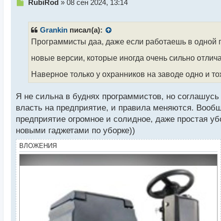
Н
RubiRod
»
08 сен 2024, 13:14
е
п
р
Grankin
писал(а):
о
Программисты даа, даже если работаешь в одной п
ч
и
новые версии, которые иногда очень сильно отлич
т
а
Наверное только у охранников на заводе одно и т
н
н
Я не сильна в буднях программистов, но соглашусь
ы
власть на предприятие, и правила меняются. Вообще
й
п
предприятие огромное и солидное, даже простая уб
о
новыми гаджетами по уборке))
с
т
ВЛОЖЕНИЯ