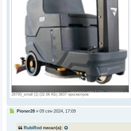
28793_small (1) (32.06 КБ) 3837 просмотров
Н
Pioner28
»
09 сен 2024, 17:09
е
п
р
RubiRod
писал(а):