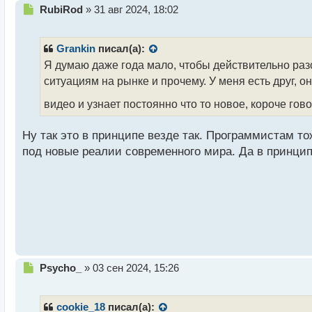
Н
RubiRod
»
31 авг 2024, 18:02
е
п
р
Grankin
писал(а):
о
Я думаю даже года мало, чтобы действительно раз
ч
ситуациям на рынке и прочему. У меня есть друг, он
и
т
видео и узнает постоянно что то новое, короче го
а
н
н
Ну так это в принципе везде так. Программистам т
ы
под новые реалии современного мира. Да в принци
й
п
о
с
т
Н
Psycho_
»
03 сен 2024, 15:26
е
п
р
cookie_18
писал(а):