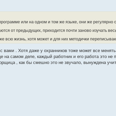
рограмме или на одном и том же языке, они же регулярно
аются от предыдущих, приходится почти заново изучать ве
оже всю жизнь, хотя может и для них методички переписыва
 с вами . Хотя даже у охранников тоже может все менят
 на самом деле, каждый работник и его работа это не 
орщица , как бы смешно это не звучало, вынуждена учи