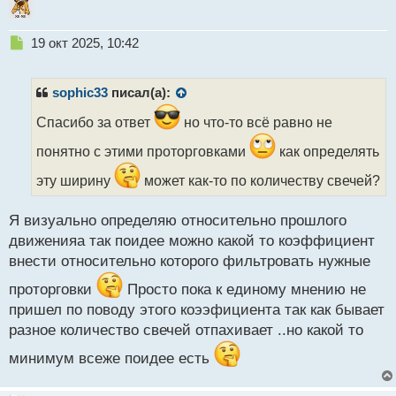
Н
19 окт 2025, 10:42
е
п
р
sophic33
писал(а):
о
ч
Спасибо за ответ
но что-то всё равно не
и
понятно с этими проторговками
как определять
т
а
эту ширину
может как-то по количеству свечей?
н
н
ы
Я визуально определяю относительно прошлого
й
движенияа так поидее можно какой то коэффициент
п
внести относительно которого фильтровать нужные
о
с
проторговки
Просто пока к единому мнению не
т
пришел по поводу этого коээфициента так как бывает
разное количество свечей отпахивает ..но какой то
минимум всеже поидее есть