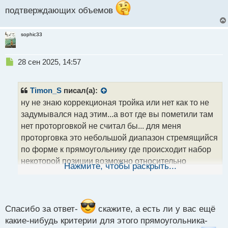
подтверждающих объемов
sophic33
Н
28 сен 2025, 14:57
е
п
р
Timon_S
писал(а):
о
ну не знаю коррекционая тройка или нет как то не
ч
задумывался над этим...а вот где вы пометили там
и
т
нет проторговкой не считал бы... для меня
а
проторговка это небольшой диапазон стремящийся
н
по форме к прямоугольнику где происходит набор
н
некоторой позиции возможно относительно
ы
Нажмите, чтобы раскрыть...
й
крупного игрока но часто и без него в силу
п
отсутсвия подтверждающих объемов
о
с
т
Спасибо за ответ-
скажите, а есть ли у вас ещё
какие-нибудь критерии для этого прямоугольника-