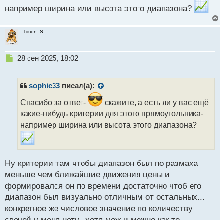
например ширина или высота этого диапазона?
Timon_S
Н
28 сен 2025, 18:02
е
п
р
sophic33
писал(а):
о
ч
Спасибо за ответ-
скажите, а есть ли у вас ещё
и
какие-нибудь критерии для этого прямоугольника-
т
например ширина или высота этого диапазона?
а
н
н
ы
Ну критерии там чтобы диапазон был по размаха
й
п
меньше чем ближайшие движения цены и
о
формировался он по времени достаточно чтоб его
с
диапазон был визуально отличным от остальных...
т
конкретное же числовое значение по количеству
свечей у меня нету...хотя мож и можно как то