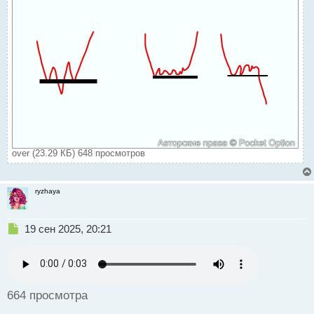
over (23.29 КБ) 648 просмотров
ryzhaya
Н
19 сен 2025, 20:21
е
п
р
о
ч
664 просмотра
и