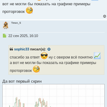
вот не могли бы показать на графике примеры
проторговок
Timon_S
Н
22 сен 2025, 16:10
е
п
р
sophic33
писал(а):
о
ч
спасибо за ответ
ну с овером всё понятно
и
а вот не могли бы показать на графике примеры
т
а
проторговок
н
н
Да вот первый скрин
ы
й
п
о
с
т