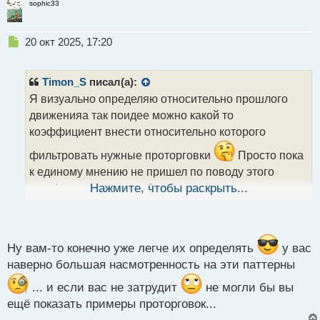
sophic33
Н
20 окт 2025, 17:20
е
п
р
Timon_S
писал(а):
о
Я визуально определяю относительно прошлого
ч
движенияа так поидее можно какой то
и
т
коэффициент внести относительно которого
а
фильтровать нужные проторговки
Просто пока
н
н
к единому мнению не пришел по поводу этого
ы
коээфициента так как бывает разное количество
Нажмите, чтобы раскрыть...
й
свечей отпахивает ..но какой то минимум всеже
п
о
поидее есть
с
т
Ну вам-то конечно уже легче их определять
у вас
наверно большая насмотренность на эти паттерны
... и если вас не затрудит
не могли бы вы
ещё показать примеры проторговок...