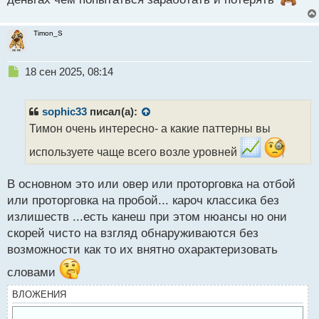
т
Timon_S
Н
18 сен 2025, 08:14
е
п
р
sophic33
писал(а):
о
Тимон очень интересно- а какие паттерны вы
ч
и
используете чаще всего возле уровней
т
а
В основном это или овер или проторговка на отбой
н
н
или проторговка на пробой... кароч классика без
ы
излишеств ...есть канеш при этом нюансы но они
й
скорей чисто на взгляд обнаруживаются без
п
возможности как то их внятно охарактеризовать
о
с
словами
т
ВЛОЖЕНИЯ