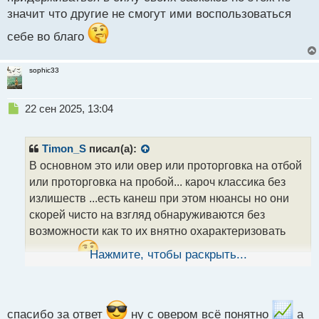
п
значит что другие не смогут ими воспользоваться
о
с
себе во благо
т
sophic33
Н
22 сен 2025, 13:04
е
п
р
Timon_S
писал(а):
о
В основном это или овер или проторговка на отбой
ч
или проторговка на пробой... кароч классика без
и
т
излишеств ...есть канеш при этом нюансы но они
а
скорей чисто на взгляд обнаруживаются без
н
возможности как то их внятно охарактеризовать
н
ы
словами
Нажмите, чтобы раскрыть...
й
п
о
с
т
спасибо за ответ
ну с овером всё понятно
а