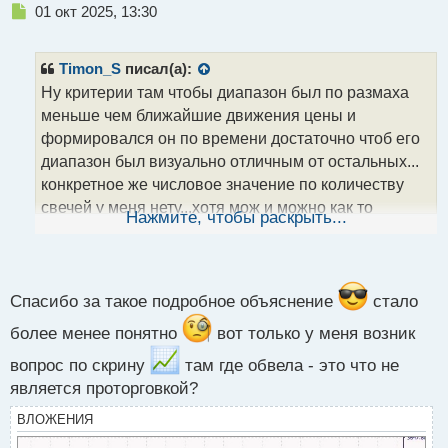
Н
01 окт 2025, 13:30
е
п
р
Timon_S
писал(а):
о
Ну критерии там чтобы диапазон был по размаха
ч
меньше чем ближайшие движения цены и
и
т
формировался он по времени достаточно чтоб его
а
диапазон был визуально отличным от остальных...
н
конкретное же числовое значение по количеству
н
свечей у меня нету...хотя мож и можно как то
ы
Нажмите, чтобы раскрыть...
й
привязать этот параметр
п
о
с
т
Спасибо за такое подробное объяснение
стало
более менее понятно
вот только у меня возник
вопрос по скрину
там где обвела - это что не
является проторговкой?
ВЛОЖЕНИЯ