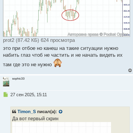
prot2 (87.42 КБ) 624 просмотра
это при отбое но канеш на такие ситуации нужно
набить глаз чтоб не частить и не начать видеть их
там где это не нужно
sophic33
Н
27 сен 2025, 15:11
е
п
р
Timon_S
писал(а):
о
Да вот первый скрин
ч
и
т