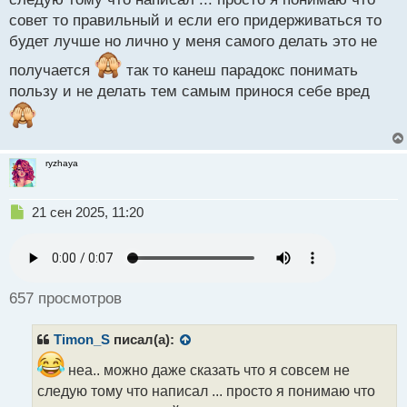
ы
й
совет то правильный и если его придерживаться то
п
будет лучше но лично у меня самого делать это не
о
с
получается
так то канеш парадокс понимать
т
пользу и не делать тем самым принося себе вред
ryzhaya
Н
21 сен 2025, 11:20
е
п
р
о
ч
657 просмотров
и
т
Timon_S
писал(а):
а
н
неа.. можно даже сказать что я совсем не
н
следую тому что написал ... просто я понимаю что
ы