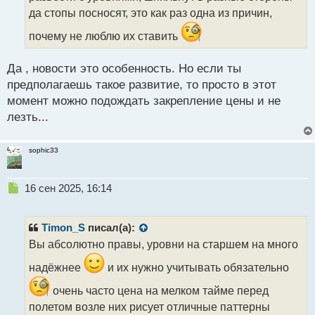
а
да стопы посносят, это как раз одна из причин,
н
н
почему не люблю их ставить
ы
й
п
Да , новости это особенность. Но если ты
о
предполагаешь такое развитие, то просто в этот
с
момент можно подождать закрепление цены и не
т
лезть...
sophic33
Н
16 сен 2025, 16:14
е
п
р
Timon_S
писал(а):
о
Вы абсолютно правы, уровни на старшем на много
ч
и
надёжнее
и их нужно учитывать обязательно
т
а
очень часто цена на мелком тайме перед
н
полетом возле них рисует отличные паттерны
н