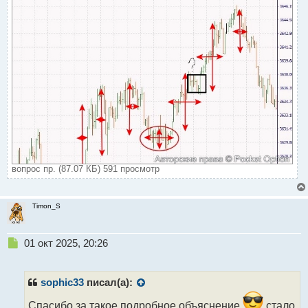
вопрос пр. (87.07 КБ) 591 просмотр
Timon_S
Н
01 окт 2025, 20:26
е
п
р
sophic33
писал(а):
о
ч
Спасибо за такое подробное объяснение
стало