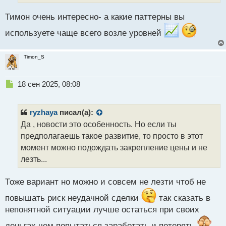
ы
Тимон очень интересно- а какие паттерны вы
й
п
используете чаще всего возле уровней
о
с
т
Timon_S
Н
18 сен 2025, 08:08
е
п
р
ryzhaya
писал(а):
о
Да , новости это особенность. Но если ты
ч
предполагаешь такое развитие, то просто в этот
и
т
момент можно подождать закрепление цены и не
а
лезть...
н
н
Тоже вариант но можно и совсем не лезти чтоб не
ы
й
повышать риск неудачной сделки
так сказать в
п
непонятной ситуации лучше остаться при своих
о
с
деньгах чем попытаться заработать и потерять