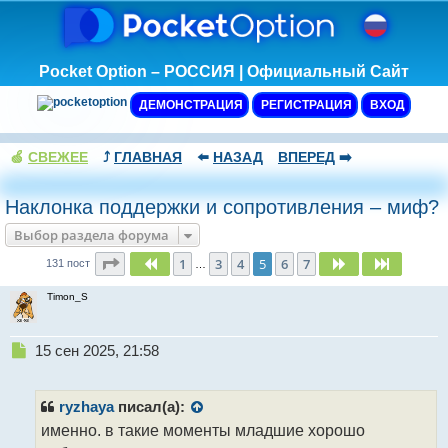
Pocket Option – РОССИЯ | Официальный Сайт
ДЕМОНСТРАЦИЯ
РЕГИСТРАЦИЯ
ВХОД
🍏
СВЕЖЕЕ
⤴️
ГЛАВНАЯ
⬅️
НАЗАД
ВПЕРЕД
➡️
Наклонка поддержки и сопротивления – миф?
Выбор раздела форума
Страница
5
из
7
1
3
4
5
6
7
Пред.
След.
След.
131 пост
…
Timon_S
Н
15 сен 2025, 21:58
е
п
р
ryzhaya
писал(а):
о
именно. в такие моменты младшие хорошо
ч