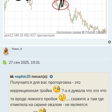
при отбое но канеш на такие ситуации нужно
набить глаз чтоб не частить и не начать видеть их
там где это не нужно
prot12 (40.16 КБ) 617 просмотров
Timon_S
Н
27 сен 2025, 19:31
е
п
р
sophic33
писал(а):
о
Получается для вас проторговка - это
ч
и
коррекционная тройка
? а я думала что это что-
т
а
то вроде ложного пробоя
.... скажите а там где
н
отметила на скрине овалом - не является
н
ы