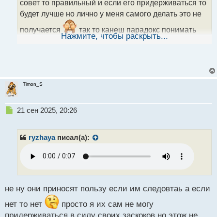
й
совет то правильный и если его придерживаться то
п
будет лучше но лично у меня самого делать это не
о
с
получается
так то канеш парадокс понимать
т
Нажмите, чтобы раскрыть...
пользу и не делать тем самым принося себе вред
Timon_S
Н
21 сен 2025, 20:26
е
п
р
ryzhaya
писал(а):
о
ч
и
т
а
н
не ну они приносят пользу если им следовтаь а если
н
нет то нет
просто я их сам не могу
ы
й
придерживаться в силу своих заскоков но этож не