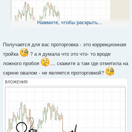
а
н
н
ы
Нажмите, чтобы раскрыть...
это
й
п
о
с
Получается для вас проторговка - это коррекционная
т
тройка
? а я думала что это что- то вроде
ложного пробоя
.... скажите а там где отметила на
проторговка перед пробоем уровня а второй
скрине овалом - не является проторговкой?
ВЛОЖЕНИЯ
это