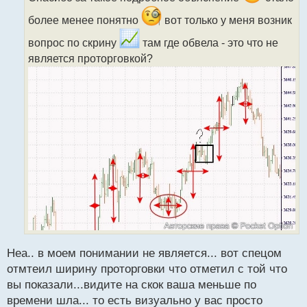
и
более менее понятно
вот только у меня возник
т
а
вопрос по скрину
там где обвела - это что не
н
является проторговкой?
н
ы
й
п
о
с
т
Неа.. в моем понимании не является... вот спецом
отмтеил ширину проторговки что отметил с той что
вы показали...видите на скок ваша меньше по
времени шла... то есть визуально у вас просто