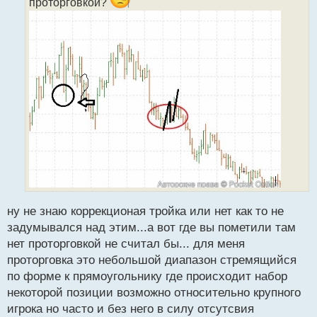
проторговкой?
й
п
о
с
т
ну не знаю коррекционая тройка или нет как то не
задумывался над этим...а вот где вы пометили там
нет проторговкой не считал бы... для меня
проторговка это небольшой диапазон стремящийся
по форме к прямоугольнику где происходит набор
некоторой позиции возможно относительно крупного
игрока но часто и без него в силу отсутсвия