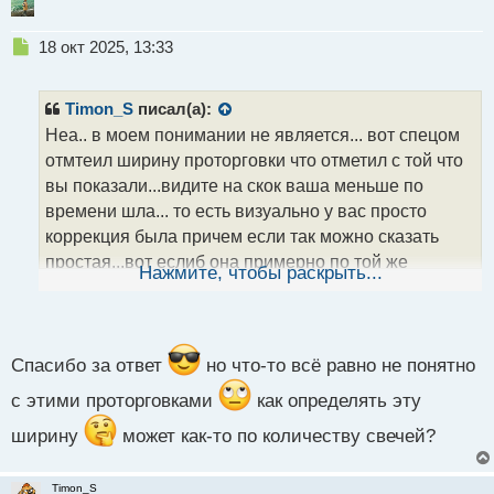
Н
18 окт 2025, 13:33
е
п
р
Timon_S
писал(а):
о
Неа.. в моем понимании не является... вот спецом
ч
отмтеил ширину проторговки что отметил с той что
и
т
вы показали...видите на скок ваша меньше по
а
времени шла... то есть визуально у вас просто
н
коррекция была причем если так можно сказать
н
простая...вот еслиб она примерно по той же
ы
Нажмите, чтобы раскрыть...
й
ширине являлась что у меня то в моем понимании
п
она бы была проторговкой
о
с
т
Спасибо за ответ
но что-то всё равно не понятно
с этими проторговками
как определять эту
ширину
может как-то по количеству свечей?
Timon_S