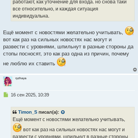
работают, как уточнение для входа. но снова таки
и
т
все относительно, и каждая ситуация
а
индивидуальна.
н
н
ы
Ещё момент с новостями желательно учитывать,
й
вот как раз на сильных новостях нас могут и
п
развести с уровнями, шпильнут в разные стороны да
о
с
стопы посносят, это как раз одна из причин, почему
т
не люблю их ставить
ryzhaya
Н
16 сен 2025, 10:39
е
п
р
Timon_S
писал(а):
о
Ещё момент с новостями желательно учитывать,
ч
и
вот как раз на сильных новостях нас могут и
т
развести с уровнями, шпильнут в разные стороны