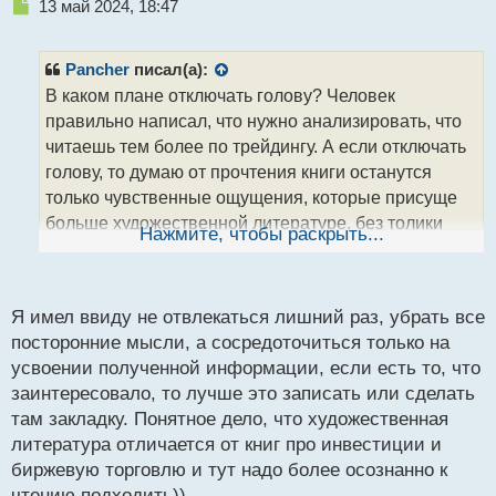
Н
13 май 2024, 18:47
е
п
р
Pancher
писал(а):
о
В каком плане отключать голову? Человек
ч
правильно написал, что нужно анализировать, что
и
т
читаешь тем более по трейдингу. А если отключать
а
голову, то думаю от прочтения книги останутся
н
только чувственные ощущения, которые присуще
н
больше художественной литературе, без толики
ы
Нажмите, чтобы раскрыть...
й
аналитической информации, которая бы могла
п
помочь в будущем. Или же в понятие отключения
о
головы Вы закладываете, нечто другое.
с
Я имел ввиду не отвлекаться лишний раз, убрать все
т
посторонние мысли, а сосредоточиться только на
усвоении полученной информации, если есть то, что
заинтересовало, то лучше это записать или сделать
там закладку. Понятное дело, что художественная
литература отличается от книг про инвестиции и
биржевую торговлю и тут надо более осознанно к
чтению подходить))