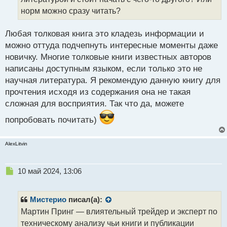
и
т
норм можно сразу читать?
а
н
Любая толковая книга это кладезь информации и
н
можно оттуда подчепнуть интересные моменты даже
ы
й
новичку. Многие толковые книги известных авторов
п
написаны доступным языком, если только это не
о
научная литература. Я рекомендую данную книгу для
с
прочтения исходя из содержания она не такая
т
сложная для восприятия. Так что да, можете
попробовать почитать)
AlexLitvin
Н
10 май 2024, 13:06
е
п
р
Мистерио
писал(а):
о
Мартин Принг — влиятельный трейдер и эксперт по
ч
техническому анализу чьи книги и публикации
и