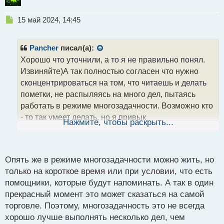
Н
15 май 2024, 14:45
е
п
р
Pancher
писал(а):
о
Хорошо что уточнили, а то я не правильно понял.
ч
Извиняйте)А так полностью согласен что нужно
и
т
сконцентрироваться на том, что читаешь и делать
а
пометки, не распыляясь на много дел, пытаясь
н
работать в режиме многозадачности. Возможно кто
н
- то так умеет делать, но я привык
ы
Нажмите, чтобы раскрыть...
й
концентрироваться только на одном. Только так
п
получается полностью погрузится в процесс того,
о
чем занимаешься.
с
Опять же в режиме многозадачности можно жить, но
т
только на короткое время или при условии, что есть
помощники, которые будут напоминать. А так в один
прекрасный момент это может сказаться на самой
торговле. Поэтому, многозадачность это не всегда
хорошо лучше выполнять несколько дел, чем