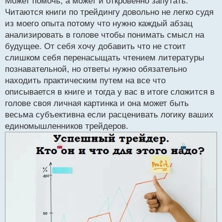
Может помочь, а может и откровенно запутать.
для себя некоторую полезную информацию пусть
т
Читаются книги по трейдингу довольно не легко судя
даже на несколько страниц, но она может помочь в
из моего опыта потому что нужно каждый абзац
торговле.
анализировать в голове чтобы понимать смысл на
будущее. От себя хочу добавить что не стоит
слишком себя перенасыщать чтением литературы
познавательной, но ответы нужно обязательно
находить практическим путем на все что
описывается в книге и тогда у вас в итоге сложится в
голове своя личная картинка и она может быть
весьма субъективна если расценивать логику ваших
единомышленников трейдеров.