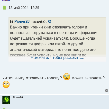
Н
13 май 2024, 12:39
е
п
р
Pioner28
писал(а):
о
Важно при чтении книг отключать голову
и
ч
полностью погружаться в нее тогда информация
и
т
будет тщательней усваиваться)). Вообще когда
а
встречаются цифры или какой-то другой
н
аналитический материал, то понятное дело его
н
сложнее будет усвоить, но не все книги по
ы
Нажмите, чтобы раскрыть...
й
трейдингу содержат много подобной информации,
п
так что здесь как повезет. Где-то этого поменьше,
о
где-то побольше, как-то так)
с
т
читая книгу отключать голову?
может включать?
Pioner28