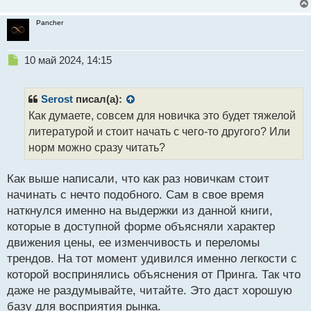
Pancher
Н
10 май 2024, 14:15
е
п
р
Serost
писал(а):
о
Как думаете, совсем для новичка это будет тяжелой
ч
литературой и стоит начать с чего-то другого? Или
и
т
норм можно сразу читать?
а
н
Как выше написали, что как раз новичкам стоит
н
начинать с нечто подобного. Сам в свое время
ы
й
наткнулся именно на выдержки из данной книги,
п
которые в доступной форме объясняли характер
о
движения цены, ее изменчивость и переломы
с
трендов. На тот момент удивился именно легкости с
т
которой воспринялись объяснения от Принга. Так что
даже не раздумывайте, читайте. Это даст хорошую
базу для восприятия рынка.