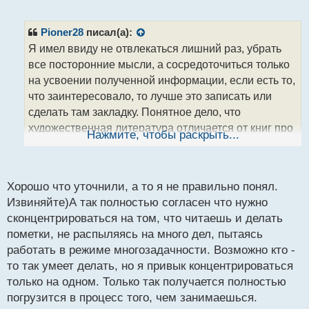
е
п
р
Pioner28
писал(а):
о
Я имел ввиду не отвлекаться лишний раз, убрать
ч
все посторонние мысли, а сосредоточиться только
и
т
на усвоении полученной информации, если есть то,
а
что заинтересовало, то лучше это записать или
н
сделать там закладку. Понятное дело, что
н
художественная литература отличается от книг про
ы
Нажмите, чтобы раскрыть...
й
инвестиции и биржевую торговлю и тут надо более
п
осознанно к чтению подходить))
о
с
Хорошо что уточнили, а то я не правильно понял.
т
Извиняйте)А так полностью согласен что нужно
сконцентрироваться на том, что читаешь и делать
пометки, не распыляясь на много дел, пытаясь
работать в режиме многозадачности. Возможно кто -
то так умеет делать, но я привык концентрироваться
только на одном. Только так получается полностью
погрузится в процесс того, чем занимаешься.