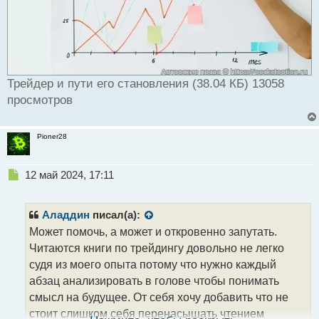
Трейдер и пути его становления (38.04 КБ) 13058
просмотров
Pioner28
Н
12 май 2024, 17:11
е
п
р
Аладдин
писал(а):
о
Может помочь, а может и откровенно запутать.
ч
Читаются книги по трейдингу довольно не легко
и
т
судя из моего опыта потому что нужно каждый
а
абзац анализировать в голове чтобы понимать
н
смысл на будущее. От себя хочу добавить что не
н
стоит слишком себя перенасыщать чтением
ы