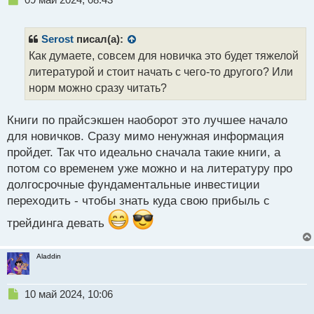
ы
е
й
п
п
р
Serost
писал(а):
о
о
Как думаете, совсем для новичка это будет тяжелой
с
ч
литературой и стоит начать с чего-то другого? Или
т
и
т
норм можно сразу читать?
а
н
Книги по прайсэкшен наоборот это лучшее начало
н
для новичков. Сразу мимо ненужная информация
ы
й
пройдет. Так что идеально сначала такие книги, а
п
потом со временем уже можно и на литературу про
о
долгосрочные фундаментальные инвестиции
с
переходить - чтобы знать куда свою прибыль с
т
трейдинга девать
Aladdin
Н
10 май 2024, 10:06
е