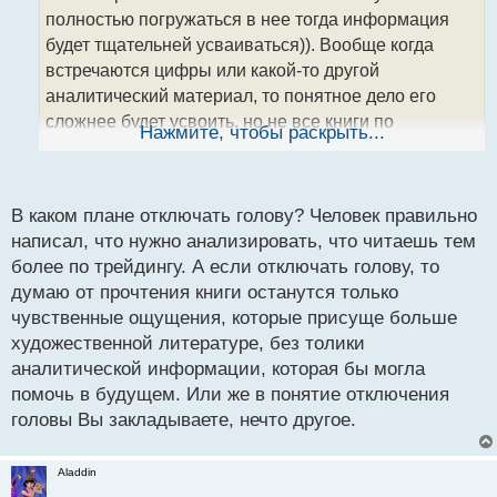
ч
полностью погружаться в нее тогда информация
и
т
будет тщательней усваиваться)). Вообще когда
а
встречаются цифры или какой-то другой
н
аналитический материал, то понятное дело его
н
сложнее будет усвоить, но не все книги по
ы
Нажмите, чтобы раскрыть...
й
трейдингу содержат много подобной информации,
п
так что здесь как повезет. Где-то этого поменьше,
о
где-то побольше, как-то так)
с
В каком плане отключать голову? Человек правильно
т
написал, что нужно анализировать, что читаешь тем
более по трейдингу. А если отключать голову, то
думаю от прочтения книги останутся только
чувственные ощущения, которые присуще больше
художественной литературе, без толики
аналитической информации, которая бы могла
помочь в будущем. Или же в понятие отключения
головы Вы закладываете, нечто другое.
Aladdin