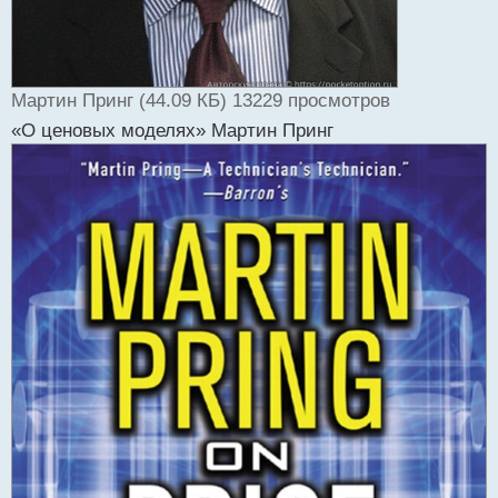
Мартин Принг (44.09 КБ) 13229 просмотров
«О ценовых моделях» Мартин Принг