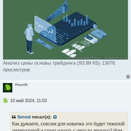
Анализ цены основы трейдинга (93.99 КБ) 13076
просмотров
Pioner28
Н
10 май 2024, 11:03
е
п
р
Serost
писал(а):
о
Как думаете, совсем для новичка это будет тяжелой
ч
литературой и стоит начать с чего-то другого? Или