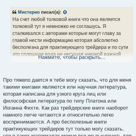
е
п
р
Мистерио
писал(а):
о
На счет любой толковой книги что она является
ч
толковой тут я немножко не соглашусь. Я
и
т
сталкивался с авторами которые могут главу за
а
главой нести информацию которая абсолютно
н
бесполезна для практикующего трейдера и по сути
н
это сплошная вода не несущая никакой важной
ы
Нажмите, чтобы раскрыть...
й
информации. Такие книги я мог прочитать пару глав
п
и забросить понимая что эта книга и автор мне не
о
интересны как далеко уже не новичку на поприще
с
Про тяжело дается я тебе могу сказать, что для меня
рыночных спекуляций.
т
такими книгами являются или научная литература,
PS если книга тяжело дается, то рекомендую как
которая написана для узкого круга лиц или
делал я: каждый день я выделял 30-60 минут
философская литература по типу Платона или
времени и вплотную это время занимался чтением,
Иоганна Фихте. Как раз трейдерские книги наоборот
потом перерыв до следующего дня и переработка
намного легче читаются и относительно легко
полученной информации, мне так книги даже
воспринимаются. А про бесполезные книги
самые сложные заходили на ура чего и вам желаю.
практикующих трейдеров тут только могу сказать,
что в таких материалах можно все же вычленить для