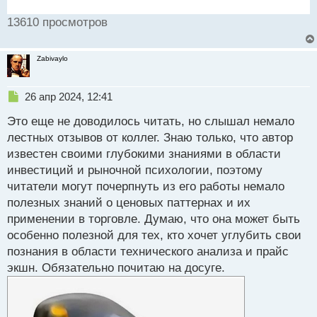
13610 просмотров
Zabivaylo
Н
26 апр 2024, 12:41
е
Это еще не доводилось читать, но слышал немало
п
р
лестных отзывов от коллег. Знаю только, что автор
о
известен своими глубокими знаниями в области
ч
инвестиций и рыночной психологии, поэтому
и
т
читатели могут почерпнуть из его работы немало
а
полезных знаний о ценовых паттернах и их
н
применении в торговле. Думаю, что она может быть
н
особенно полезной для тех, кто хочет углубить свои
ы
й
познания в области технического анализа и прайс
п
экшн. Обязательно почитаю на досуге.
о
с
т