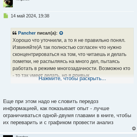
Н
14 май 2024, 19:38
е
п
р
Pancher
писал(а):
о
Хорошо что уточнили, а то я не правильно понял.
ч
Извиняйте)А так полностью согласен что нужно
и
т
сконцентрироваться на том, что читаешь и делать
а
пометки, не распыляясь на много дел, пытаясь
н
работать в режиме многозадачности. Возможно кто
н
- то так умеет делать, но я привык
ы
Нажмите, чтобы раскрыть...
й
концентрироваться только на одном. Только так
п
получается полностью погрузится в процесс того,
о
чем занимаешься.
с
Еще при этом надо не словить передоз
т
информацией, как показывает опыт - лучше
ограничиваться одной-двумя главами в книге, чтобы
их переварить и с графиком провести анализ
Pancher