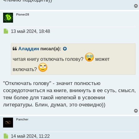
Pioner28
Н
13 май 2024, 18:48
е
п
р
Аладдин
писал(а):
о
ч
читая книгу отключать голову?
может
и
включать?
т
а
н
"Отключать голову" - значит полностью
н
сосредоточиться на книге, вникнуть в ее суть, смысл,
ы
тем более для такой нелегкой в усвоении
й
п
литературы. Блин, думал, это очевидно))
о
с
т
Pancher
Н
14 май 2024, 11:22