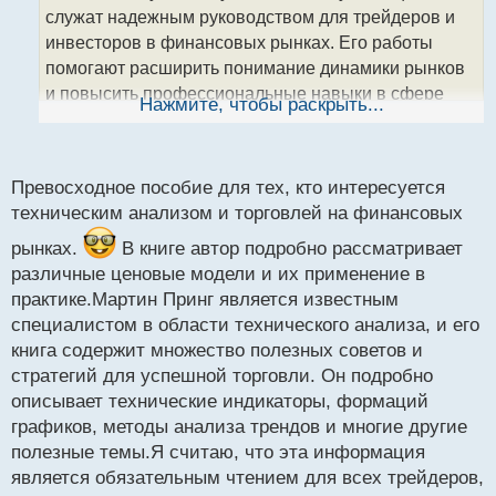
т
служат надежным руководством для трейдеров и
а
инвесторов в финансовых рынках. Его работы
н
помогают расширить понимание динамики рынков
н
и повысить профессиональные навыки в сфере
ы
Нажмите, чтобы раскрыть...
й
торговли и инвестирования. На основе своего
п
богатого опыта Принг регулярно выступает на
о
конференциях и проводит образовательные
с
Превосходное пособие для тех, кто интересуется
программы, способствуя развитию трейдерского
т
техническим анализом и торговлей на финансовых
сообщества.
Мартин Принг.webp
рынках.
В книге автор подробно рассматривает
«О ценовых моделях» Мартин Принг
различные ценовые модели и их применение в
О ценовых моделях.webp
практике.Мартин Принг является известным
Мартин Принг. О ценовых моделях.pdf
специалистом в области технического анализа, и его
книга содержит множество полезных советов и
стратегий для успешной торговли. Он подробно
описывает технические индикаторы, формаций
графиков, методы анализа трендов и многие другие
полезные темы.Я считаю, что эта информация
является обязательным чтением для всех трейдеров,