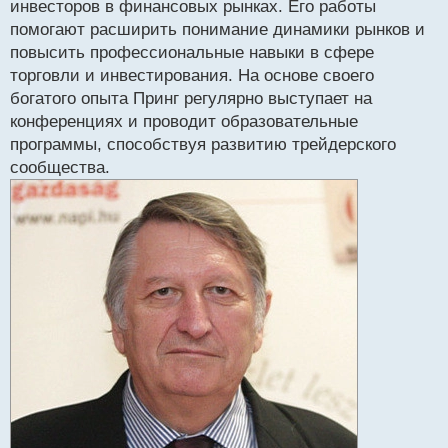
инвесторов в финансовых рынках. Его работы
и
т
помогают расширить понимание динамики рынков и
а
повысить профессиональные навыки в сфере
н
торговли и инвестирования. На основе своего
н
богатого опыта Принг регулярно выступает на
ы
й
конференциях и проводит образовательные
п
программы, способствуя развитию трейдерского
о
сообщества.
с
т