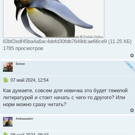
63bf2edf45ba4a6ac4defd30fdb7849dcae66ce9 (11.25 КБ)
1785 просмотров
Serost
Н
07 май 2024, 12:54
е
Как думаете, совсем для новичка это будет тяжелой
п
р
литературой и стоит начать с чего-то другого? Или
о
норм можно сразу читать?
ч
и
т
Ambassador
а
н
н
Н
09 май 2024, 08:43