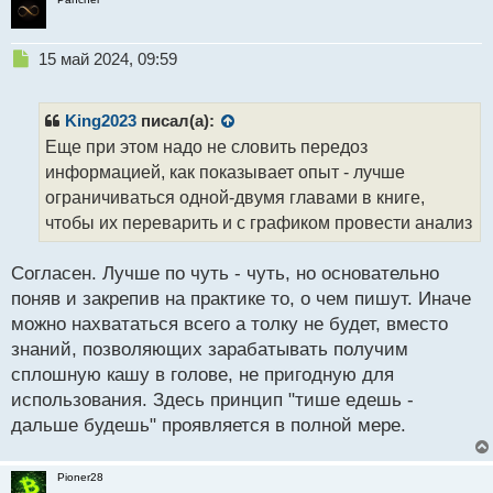
Н
15 май 2024, 09:59
е
п
р
King2023
писал(а):
о
Еще при этом надо не словить передоз
ч
информацией, как показывает опыт - лучше
и
т
ограничиваться одной-двумя главами в книге,
а
чтобы их переварить и с графиком провести анализ
н
н
Согласен. Лучше по чуть - чуть, но основательно
ы
й
поняв и закрепив на практике то, о чем пишут. Иначе
п
можно нахвататься всего а толку не будет, вместо
о
знаний, позволяющих зарабатывать получим
с
сплошную кашу в голове, не пригодную для
т
использования. Здесь принцип "тише едешь -
дальше будешь" проявляется в полной мере.
Pioner28