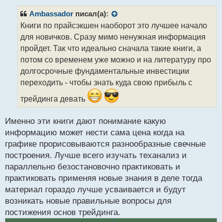
п
р
Ambassador
писал(а):
о
Книги по прайсэкшен наоборот это лучшее начало
ч
для новичков. Сразу мимо ненужная информация
и
т
пройдет. Так что идеально сначала такие книги, а
а
потом со временем уже можно и на литературу про
н
долгосрочные фундаментальные инвестиции
н
переходить - чтобы знать куда свою прибыль с
ы
й
трейдинга девать
п
о
с
Именно эти книги дают понимание какую
т
информацию может нести сама цена когда на
графике прорисовываются разнообразные свечные
построения. Лучше всего изучать теханализ и
параллельно безостановочно практиковать и
практиковать применяя новые знания в деле тогда
материал гораздо лучше усваивается и будут
возникать новые правильные вопросы для
постижения основ трейдинга.