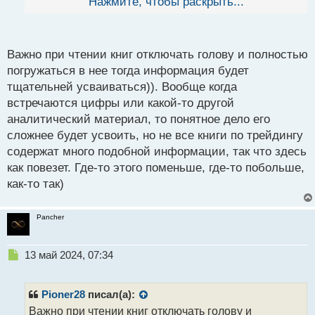
Нажмите, чтобы раскрыть...
й
литературы познавательной, но ответы нужно
п
обязательно находить практическим путем на все
о
что описывается в книге и тогда у вас в итоге
с
Важно при чтении книг отключать голову и полностью
сложится в голове своя личная картинка и она
т
погружаться в нее тогда информация будет
может быть весьма субъективна если расценивать
тщательней усваиваться)). Вообще когда
логику ваших единомышленников трейдеров.
встречаются цифры или какой-то другой
Трейдер и пути его становления.webp
аналитический материал, то понятное дело его
сложнее будет усвоить, но не все книги по трейдингу
содержат много подобной информации, так что здесь
как повезет. Где-то этого поменьше, где-то побольше,
как-то так)
Pancher
Н
13 май 2024, 07:34
е
п
р
Pioner28
писал(а):
о
Важно при чтении книг отключать голову и