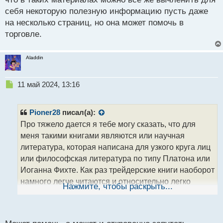
Трейдер и книги.webp
себя некоторую полезную информацию пусть даже
на несколько страниц, но она может помочь в
торговле.
Aladdin
Н
11 май 2024, 13:16
е
п
р
Pioner28
писал(а):
о
Про тяжело дается я тебе могу сказать, что для
ч
меня такими книгами являются или научная
и
т
литература, которая написана для узкого круга лиц
а
или философская литература по типу Платона или
н
Иоганна Фихте. Как раз трейдерские книги наоборот
н
намного легче читаются и относительно легко
ы
Нажмите, чтобы раскрыть...
й
воспринимаются. А про бесполезные книги
п
практикующих трейдеров тут только могу сказать,
о
что в таких материалах можно все же вычленить
с