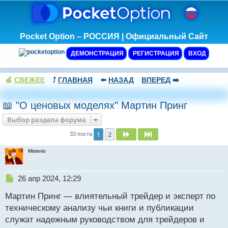
Pocket Option – РОССИЯ | Официальный Сайт
ДЕМОНСТРАЦИЯ
РЕГИСТРАЦИЯ
ВХОД
🍏
СВЕЖЕЕ
⤴️
ГЛАВНАЯ
⬅️
НАЗАД
ВПЕРЕД
➡️
📖 "О ценовых моделях" Мартин Принг
Выбор раздела форума
1
2
След.
След.
33 поста
Misterio
Н
26 апр 2024, 12:29
е
Мартин Принг — влиятельный трейдер и эксперт по
п
р
техническому анализу чьи книги и публикации
о
служат надежным руководством для трейдеров и
ч