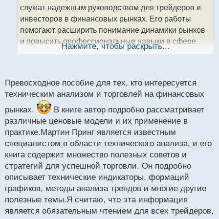
т
служат надежным руководством для трейдеров и
а
инвесторов в финансовых рынках. Его работы
н
помогают расширить понимание динамики рынков
н
и повысить профессиональные навыки в сфере
ы
Нажмите, чтобы раскрыть...
й
торговли и инвестирования. На основе своего
п
богатого опыта Принг регулярно выступает на
о
конференциях и проводит образовательные
с
Превосходное пособие для тех, кто интересуется
программы, способствуя развитию трейдерского
т
техническим анализом и торговлей на финансовых
сообщества.
Мартин Принг.webp
рынках.
В книге автор подробно рассматривает
«О ценовых моделях» Мартин Принг
различные ценовые модели и их применение в
О ценовых моделях.webp
практике.Мартин Принг является известным
Мартин Принг. О ценовых моделях.pdf
специалистом в области технического анализа, и его
книга содержит множество полезных советов и
стратегий для успешной торговли. Он подробно
описывает технические индикаторы, формаций
графиков, методы анализа трендов и многие другие
полезные темы.Я считаю, что эта информация
является обязательным чтением для всех трейдеров,