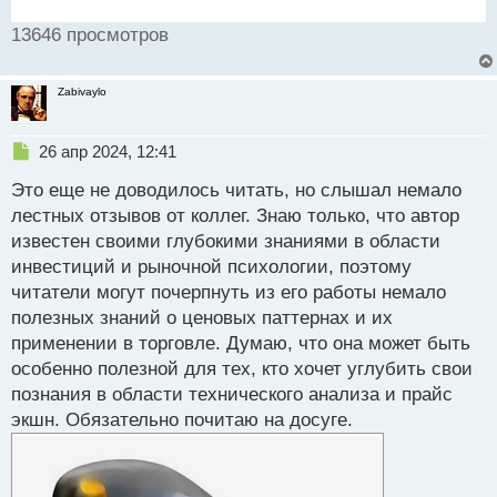
13646 просмотров
Zabivaylo
Н
26 апр 2024, 12:41
е
Это еще не доводилось читать, но слышал немало
п
р
лестных отзывов от коллег. Знаю только, что автор
о
известен своими глубокими знаниями в области
ч
инвестиций и рыночной психологии, поэтому
и
т
читатели могут почерпнуть из его работы немало
а
полезных знаний о ценовых паттернах и их
н
применении в торговле. Думаю, что она может быть
н
особенно полезной для тех, кто хочет углубить свои
ы
й
познания в области технического анализа и прайс
п
экшн. Обязательно почитаю на досуге.
о
с
т