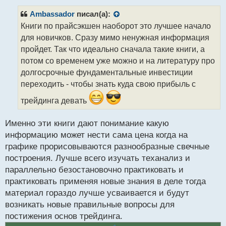
п
р
Ambassador
писал(а):
о
Книги по прайсэкшен наоборот это лучшее начало
ч
для новичков. Сразу мимо ненужная информация
и
т
пройдет. Так что идеально сначала такие книги, а
а
потом со временем уже можно и на литературу про
н
долгосрочные фундаментальные инвестиции
н
переходить - чтобы знать куда свою прибыль с
ы
й
трейдинга девать
п
о
с
Именно эти книги дают понимание какую
т
информацию может нести сама цена когда на
графике прорисовываются разнообразные свечные
построения. Лучше всего изучать теханализ и
параллельно безостановочно практиковать и
практиковать применяя новые знания в деле тогда
материал гораздо лучше усваивается и будут
возникать новые правильные вопросы для
постижения основ трейдинга.