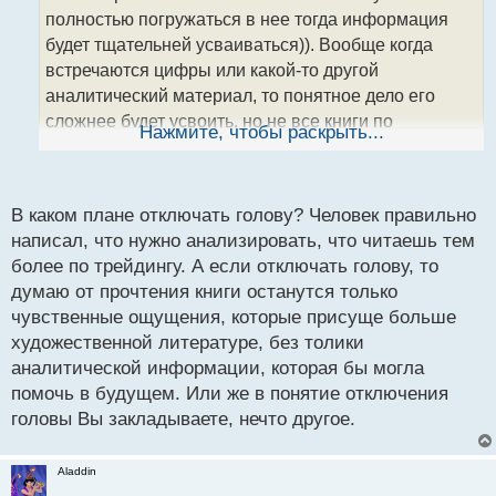
ч
полностью погружаться в нее тогда информация
и
т
будет тщательней усваиваться)). Вообще когда
а
встречаются цифры или какой-то другой
н
аналитический материал, то понятное дело его
н
сложнее будет усвоить, но не все книги по
ы
Нажмите, чтобы раскрыть...
й
трейдингу содержат много подобной информации,
п
так что здесь как повезет. Где-то этого поменьше,
о
где-то побольше, как-то так)
с
В каком плане отключать голову? Человек правильно
т
написал, что нужно анализировать, что читаешь тем
более по трейдингу. А если отключать голову, то
думаю от прочтения книги останутся только
чувственные ощущения, которые присуще больше
художественной литературе, без толики
аналитической информации, которая бы могла
помочь в будущем. Или же в понятие отключения
головы Вы закладываете, нечто другое.
Aladdin