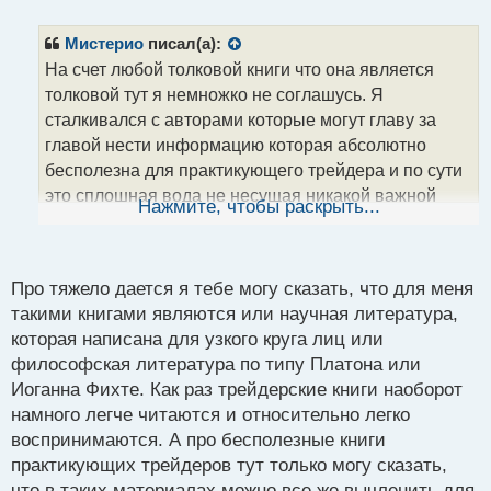
е
п
р
Мистерио
писал(а):
о
На счет любой толковой книги что она является
ч
толковой тут я немножко не соглашусь. Я
и
т
сталкивался с авторами которые могут главу за
а
главой нести информацию которая абсолютно
н
бесполезна для практикующего трейдера и по сути
н
это сплошная вода не несущая никакой важной
ы
Нажмите, чтобы раскрыть...
й
информации. Такие книги я мог прочитать пару глав
п
и забросить понимая что эта книга и автор мне не
о
интересны как далеко уже не новичку на поприще
с
Про тяжело дается я тебе могу сказать, что для меня
рыночных спекуляций.
т
такими книгами являются или научная литература,
PS если книга тяжело дается, то рекомендую как
которая написана для узкого круга лиц или
делал я: каждый день я выделял 30-60 минут
философская литература по типу Платона или
времени и вплотную это время занимался чтением,
Иоганна Фихте. Как раз трейдерские книги наоборот
потом перерыв до следующего дня и переработка
намного легче читаются и относительно легко
полученной информации, мне так книги даже
воспринимаются. А про бесполезные книги
самые сложные заходили на ура чего и вам желаю.
практикующих трейдеров тут только могу сказать,
что в таких материалах можно все же вычленить для