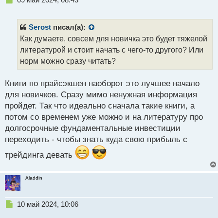
ы
е
й
п
п
р
Serost
писал(а):
о
о
Как думаете, совсем для новичка это будет тяжелой
с
ч
литературой и стоит начать с чего-то другого? Или
т
и
т
норм можно сразу читать?
а
н
Книги по прайсэкшен наоборот это лучшее начало
н
для новичков. Сразу мимо ненужная информация
ы
й
пройдет. Так что идеально сначала такие книги, а
п
потом со временем уже можно и на литературу про
о
долгосрочные фундаментальные инвестиции
с
переходить - чтобы знать куда свою прибыль с
т
трейдинга девать
Aladdin
Н
10 май 2024, 10:06
е