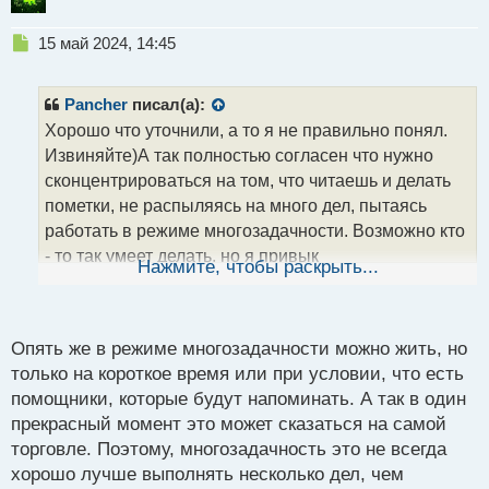
Н
15 май 2024, 14:45
е
п
р
Pancher
писал(а):
о
Хорошо что уточнили, а то я не правильно понял.
ч
Извиняйте)А так полностью согласен что нужно
и
т
сконцентрироваться на том, что читаешь и делать
а
пометки, не распыляясь на много дел, пытаясь
н
работать в режиме многозадачности. Возможно кто
н
- то так умеет делать, но я привык
ы
Нажмите, чтобы раскрыть...
й
концентрироваться только на одном. Только так
п
получается полностью погрузится в процесс того,
о
чем занимаешься.
с
Опять же в режиме многозадачности можно жить, но
т
только на короткое время или при условии, что есть
помощники, которые будут напоминать. А так в один
прекрасный момент это может сказаться на самой
торговле. Поэтому, многозадачность это не всегда
хорошо лучше выполнять несколько дел, чем