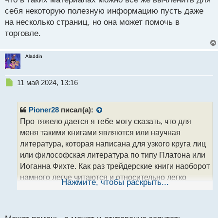
Трейдер и книги.webp
себя некоторую полезную информацию пусть даже
на несколько страниц, но она может помочь в
торговле.
Aladdin
Н
11 май 2024, 13:16
е
п
р
Pioner28
писал(а):
о
Про тяжело дается я тебе могу сказать, что для
ч
меня такими книгами являются или научная
и
т
литература, которая написана для узкого круга лиц
а
или философская литература по типу Платона или
н
Иоганна Фихте. Как раз трейдерские книги наоборот
н
намного легче читаются и относительно легко
ы
Нажмите, чтобы раскрыть...
й
воспринимаются. А про бесполезные книги
п
практикующих трейдеров тут только могу сказать,
о
что в таких материалах можно все же вычленить
с