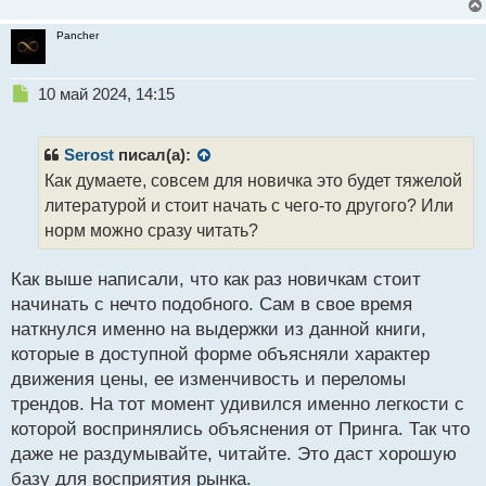
Pancher
Н
10 май 2024, 14:15
е
п
р
Serost
писал(а):
о
Как думаете, совсем для новичка это будет тяжелой
ч
литературой и стоит начать с чего-то другого? Или
и
т
норм можно сразу читать?
а
н
Как выше написали, что как раз новичкам стоит
н
начинать с нечто подобного. Сам в свое время
ы
й
наткнулся именно на выдержки из данной книги,
п
которые в доступной форме объясняли характер
о
движения цены, ее изменчивость и переломы
с
трендов. На тот момент удивился именно легкости с
т
которой воспринялись объяснения от Принга. Так что
даже не раздумывайте, читайте. Это даст хорошую
базу для восприятия рынка.