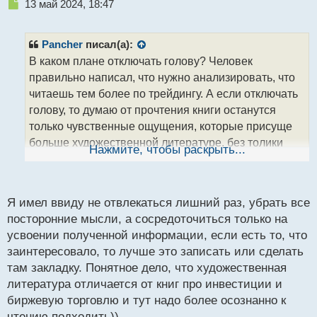
Н
13 май 2024, 18:47
е
п
р
Pancher
писал(а):
о
В каком плане отключать голову? Человек
ч
правильно написал, что нужно анализировать, что
и
т
читаешь тем более по трейдингу. А если отключать
а
голову, то думаю от прочтения книги останутся
н
только чувственные ощущения, которые присуще
н
больше художественной литературе, без толики
ы
Нажмите, чтобы раскрыть...
й
аналитической информации, которая бы могла
п
помочь в будущем. Или же в понятие отключения
о
головы Вы закладываете, нечто другое.
с
Я имел ввиду не отвлекаться лишний раз, убрать все
т
посторонние мысли, а сосредоточиться только на
усвоении полученной информации, если есть то, что
заинтересовало, то лучше это записать или сделать
там закладку. Понятное дело, что художественная
литература отличается от книг про инвестиции и
биржевую торговлю и тут надо более осознанно к
чтению подходить))