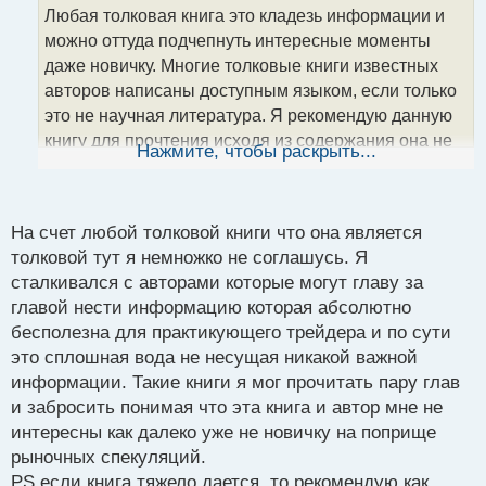
о
Любая толковая книга это кладезь информации и
ч
можно оттуда подчепнуть интересные моменты
и
т
даже новичку. Многие толковые книги известных
а
авторов написаны доступным языком, если только
н
это не научная литература. Я рекомендую данную
н
книгу для прочтения исходя из содержания она не
ы
Нажмите, чтобы раскрыть...
й
такая сложная для восприятия. Так что да, можете
п
попробовать почитать)
о
с
На счет любой толковой книги что она является
т
толковой тут я немножко не соглашусь. Я
сталкивался с авторами которые могут главу за
главой нести информацию которая абсолютно
бесполезна для практикующего трейдера и по сути
это сплошная вода не несущая никакой важной
информации. Такие книги я мог прочитать пару глав
и забросить понимая что эта книга и автор мне не
интересны как далеко уже не новичку на поприще
рыночных спекуляций.
PS если книга тяжело дается, то рекомендую как