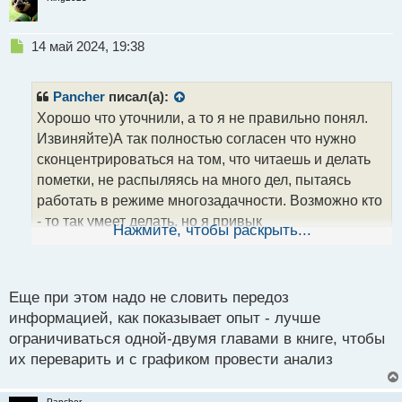
Н
14 май 2024, 19:38
е
п
р
Pancher
писал(а):
о
Хорошо что уточнили, а то я не правильно понял.
ч
Извиняйте)А так полностью согласен что нужно
и
т
сконцентрироваться на том, что читаешь и делать
а
пометки, не распыляясь на много дел, пытаясь
н
работать в режиме многозадачности. Возможно кто
н
- то так умеет делать, но я привык
ы
Нажмите, чтобы раскрыть...
й
концентрироваться только на одном. Только так
п
получается полностью погрузится в процесс того,
о
чем занимаешься.
с
Еще при этом надо не словить передоз
т
информацией, как показывает опыт - лучше
ограничиваться одной-двумя главами в книге, чтобы
их переварить и с графиком провести анализ
Pancher