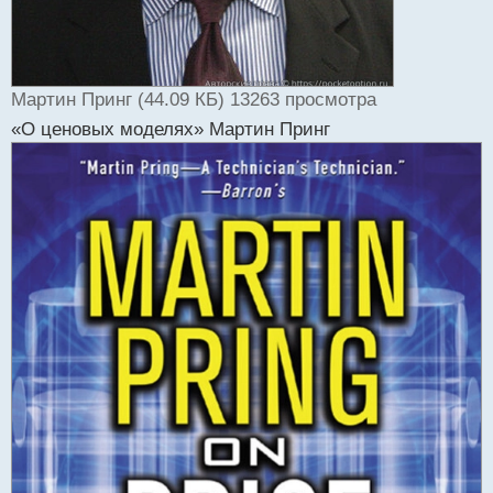
Мартин Принг (44.09 КБ) 13263 просмотра
«О ценовых моделях» Мартин Принг