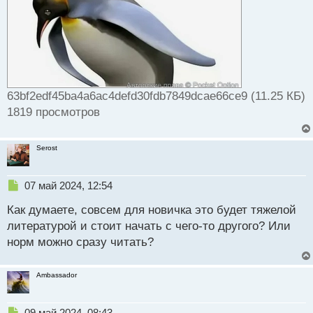
63bf2edf45ba4a6ac4defd30fdb7849dcae66ce9 (11.25 КБ)
1819 просмотров
Serost
Н
07 май 2024, 12:54
е
Как думаете, совсем для новичка это будет тяжелой
п
р
литературой и стоит начать с чего-то другого? Или
о
норм можно сразу читать?
ч
и
т
Ambassador
а
н
н
Н
09 май 2024, 08:43