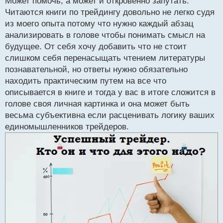
Может помочь, а может и откровенно запутать.
для себя некоторую полезную информацию пусть
т
Читаются книги по трейдингу довольно не легко судя
даже на несколько страниц, но она может помочь в
из моего опыта потому что нужно каждый абзац
торговле.
анализировать в голове чтобы понимать смысл на
будущее. От себя хочу добавить что не стоит
слишком себя перенасыщать чтением литературы
познавательной, но ответы нужно обязательно
находить практическим путем на все что
описывается в книге и тогда у вас в итоге сложится в
голове своя личная картинка и она может быть
весьма субъективна если расценивать логику ваших
единомышленников трейдеров.