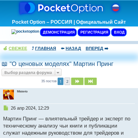
Pocket Option – РОССИЯ | Официальный Сайт
ДЕМОНСТРАЦИЯ
РЕГИСТРАЦИЯ
ВХОД
🍏
СВЕЖЕЕ
⤴️
ГЛАВНАЯ
⬅️
НАЗАД
ВПЕРЕД
➡️
📖 "О ценовых моделях" Мартин Принг
Выбор раздела форума
1
2
След.
След.
35 постов
Misterio
Н
26 апр 2024, 12:29
е
Мартин Принг — влиятельный трейдер и эксперт по
п
р
техническому анализу чьи книги и публикации
о
служат надежным руководством для трейдеров и
ч