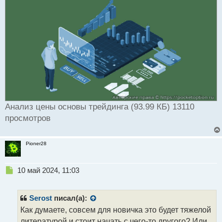
Анализ цены основы трейдинга (93.99 КБ) 13110
просмотров
Pioner28
Н
10 май 2024, 11:03
е
п
р
Serost
писал(а):
о
Как думаете, совсем для новичка это будет тяжелой
ч
литературой и стоит начать с чего-то другого? Или