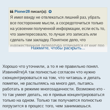
е
п
р
Pioner28
писал(а):
о
Я имел ввиду не отвлекаться лишний раз, убрать
ч
все посторонние мысли, а сосредоточиться только
и
т
на усвоении полученной информации, если есть то,
а
что заинтересовало, то лучше это записать или
н
сделать там закладку. Понятное дело, что
н
художественная литература отличается от книг про
ы
Нажмите, чтобы раскрыть...
й
инвестиции и биржевую торговлю и тут надо более
п
осознанно к чтению подходить))
о
с
Хорошо что уточнили, а то я не правильно понял.
т
Извиняйте)А так полностью согласен что нужно
сконцентрироваться на том, что читаешь и делать
пометки, не распыляясь на много дел, пытаясь
работать в режиме многозадачности. Возможно кто -
то так умеет делать, но я привык концентрироваться
только на одном. Только так получается полностью
погрузится в процесс того, чем занимаешься.