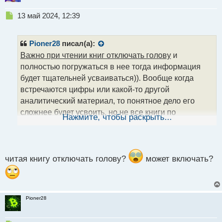
Н
13 май 2024, 12:39
е
п
р
Pioner28
писал(а):
о
Важно при чтении книг отключать голову
и
ч
полностью погружаться в нее тогда информация
и
т
будет тщательней усваиваться)). Вообще когда
а
встречаются цифры или какой-то другой
н
аналитический материал, то понятное дело его
н
сложнее будет усвоить, но не все книги по
ы
Нажмите, чтобы раскрыть...
й
трейдингу содержат много подобной информации,
п
так что здесь как повезет. Где-то этого поменьше,
о
где-то побольше, как-то так)
с
т
читая книгу отключать голову?
может включать?
Pioner28