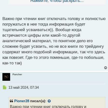
Нажмите, чтобы раскрыть...
й
литературы познавательной, но ответы нужно
п
обязательно находить практическим путем на все
о
что описывается в книге и тогда у вас в итоге
с
Важно при чтении книг отключать голову и полностью
сложится в голове своя личная картинка и она
т
погружаться в нее тогда информация будет
может быть весьма субъективна если расценивать
тщательней усваиваться)). Вообще когда
логику ваших единомышленников трейдеров.
встречаются цифры или какой-то другой
Трейдер и пути его становления.webp
аналитический материал, то понятное дело его
сложнее будет усвоить, но не все книги по трейдингу
содержат много подобной информации, так что здесь
как повезет. Где-то этого поменьше, где-то побольше,
как-то так)
Pancher
Н
13 май 2024, 07:34
е
п
р
Pioner28
писал(а):
о
Важно при чтении книг отключать голову и