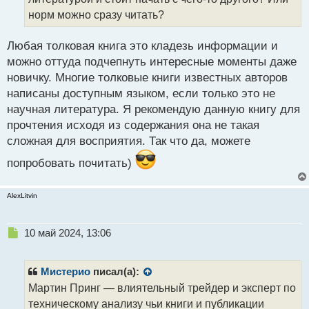
и
т
норм можно сразу читать?
а
н
Любая толковая книга это кладезь информации и
н
можно оттуда подчепнуть интересные моменты даже
ы
й
новичку. Многие толковые книги известных авторов
п
написаны доступным языком, если только это не
о
научная литература. Я рекомендую данную книгу для
с
прочтения исходя из содержания она не такая
т
сложная для восприятия. Так что да, можете
попробовать почитать)
AlexLitvin
Н
10 май 2024, 13:06
е
п
р
Мистерио
писал(а):
о
Мартин Принг — влиятельный трейдер и эксперт по
ч
техническому анализу чьи книги и публикации
и