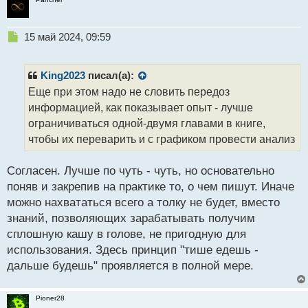
Н
15 май 2024, 09:59
е
п
р
King2023
писал(а):
о
Еще при этом надо не словить передоз
ч
информацией, как показывает опыт - лучше
и
т
ограничиваться одной-двумя главами в книге,
а
чтобы их переварить и с графиком провести анализ
н
н
Согласен. Лучше по чуть - чуть, но основательно
ы
й
поняв и закрепив на практике то, о чем пишут. Иначе
п
можно нахвататься всего а толку не будет, вместо
о
знаний, позволяющих зарабатывать получим
с
сплошную кашу в голове, не пригодную для
т
использования. Здесь принцип "тише едешь -
дальше будешь" проявляется в полной мере.
Pioner28