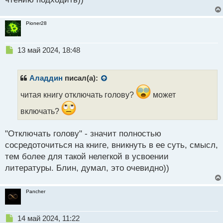
Pioner28
Н
13 май 2024, 18:48
е
п
р
Аладдин
писал(а):
о
ч
читая книгу отключать голову?
может
и
включать?
т
а
н
"Отключать голову" - значит полностью
н
сосредоточиться на книге, вникнуть в ее суть, смысл,
ы
тем более для такой нелегкой в усвоении
й
п
литературы. Блин, думал, это очевидно))
о
с
т
Pancher
Н
14 май 2024, 11:22