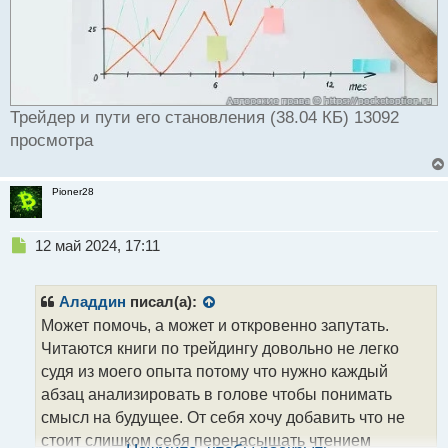
Трейдер и пути его становления (38.04 КБ) 13092
просмотра
Pioner28
Н
12 май 2024, 17:11
е
п
р
Аладдин
писал(а):
о
Может помочь, а может и откровенно запутать.
ч
Читаются книги по трейдингу довольно не легко
и
т
судя из моего опыта потому что нужно каждый
а
абзац анализировать в голове чтобы понимать
н
смысл на будущее. От себя хочу добавить что не
н
стоит слишком себя перенасыщать чтением
ы