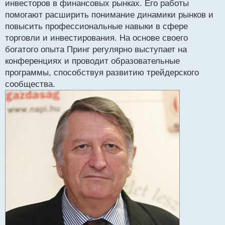
инвесторов в финансовых рынках. Его работы
и
т
помогают расширить понимание динамики рынков и
а
повысить профессиональные навыки в сфере
н
торговли и инвестирования. На основе своего
н
богатого опыта Принг регулярно выступает на
ы
й
конференциях и проводит образовательные
п
программы, способствуя развитию трейдерского
о
сообщества.
с
т