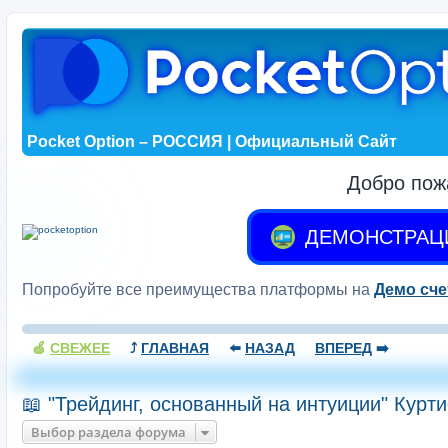
Pocket Option – РОССИЯ | Официальный Сайт
Добро пож
ДЕМОНСТРАЦ
Попробуйте все преимущества платформы на
Демо сче
🍏
СВЕЖЕЕ
⤴️
ГЛАВНАЯ
⬅️
НАЗАД
ВПЕРЕД
➡️
📖 "Трейдинг, основанный на интуиции" Курт
Выбор раздела форума