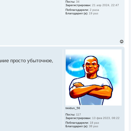
Посты:
34
Зарегистрирован:
21 апр 2024, 22:47
Поблагодарили:
2 раза
Благодарил (а):
19 раз
В
е
р
н
у
ание просто убыточное,
т
ь
с
я
к
н
а
ч
а
л
у
treidun_56
Посты:
117
Зарегистрирован:
13 фев 2023, 08:22
Поблагодарили:
18 раз
Благодарил (а):
38 раз