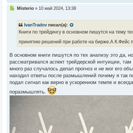
Н
Misterio
»
10 май 2024, 13:38
е
п
р
IvanTradov
писал(а):
о
Книги по трейдингу в основном пишутся на тему т
ч
и
принятию решений при работе на бирже.А К.Фейс п
т
а
В основном книги пишутся по тех анализу это да, но
н
н
рассматривался аспект трейдерской интуиции, там ч
ы
много раз случалось делал прогноз и не мог его об
й
находил ответы после размышлений почему я так по
п
подал сигнал как верно в ускоренном темпе и всег
о
с
поразмышлять.
т