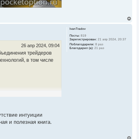
В
е
р
IvanTradov
н
у
Посты:
819
Зарегистрирован:
21 апр 2024, 20:37
т
ь
Поблагодарили:
8 раз
26 апр 2024, 09:04
Благодарил (а):
21 раз
с
объединения трейдеров
я
к
ехнологий, в том числе
н
а
ч
а
л
у
утствие интуиции
ая и полезная книга.
В