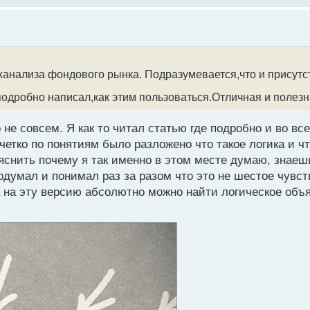
еханализа фондового рынка. Подразумевается,что и присутс
одробно написал,как этим пользоваться.Отличная и полезн
 не совсем. Я как то читал статью где подробно и во вс
етко по понятиям было разложено что такое логика и чт
ъяснить почему я так именно в этом месте думаю, знаеш
думал и понимал раз за разом что это не шестое чувств
да на эту версию абсолютно можно найти логическое объ