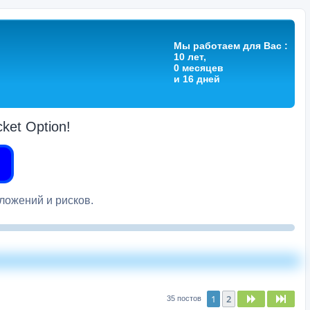
Мы работаем для Вас :
10 лет,
0 месяцев
и 16 дней
et Option!
вложений и рисков.
1
2
След.
След
35 постов