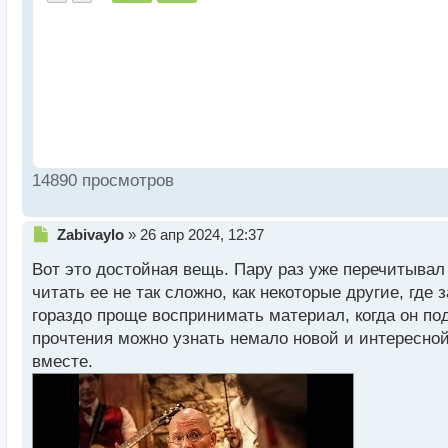
14890 просмотров
Н
Zabivaylo
»
26 апр 2024, 12:37
е
Вот это достойная вещь. Пару раз уже перечитывал 
п
р
читать ее не так сложно, как некоторые другие, гд
о
гораздо проще воспринимать материал, когда он по
ч
прочтения можно узнать немало новой и интересной
и
т
вместе.
а
н
н
ы