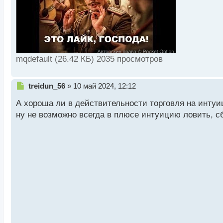
й
п
о
с
т
mqdefault (26.42 КБ) 2035 просмотров
Н
treidun_56
»
10 май 2024, 12:12
е
А хороша ли в действительности торговля на интуи
п
р
ну не возможно всегда в плюсе интуицию ловить, с
о
ч
и
т
а
н
н
ы
й
п
о
с