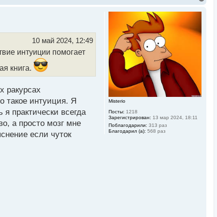
е
р
н
у
т
ь
10 май 2024, 12:49
с
твие интуиции помогает
я
к
н
ая книга.
а
ч
а
ех ракурсах
л
у
о такое интуиция. Я
Misterio
ь я практически всегда
Посты:
1218
Зарегистрирован:
13 мар 2024, 18:11
о, а просто мозг мне
Поблагодарили:
313 раз
Благодарил (а):
568 раз
яснение если чуток