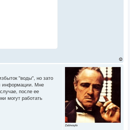
В
е
р
н
у
збыток "воды", но зато
т
ь
ой информации. Мне
с
случае, после ее
я
к
ки могут работать
н
а
ч
а
л
у
Zabivaylo