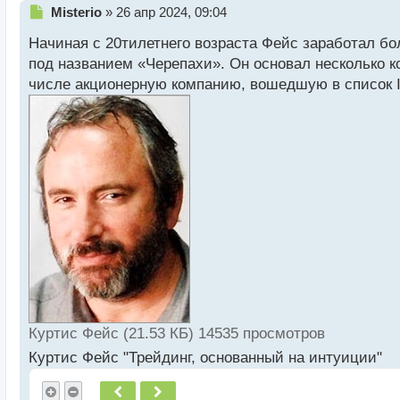
Н
Misterio
»
26 апр 2024, 09:04
е
Начиная с 20тилетнего возраста Фейс заработал бо
п
р
под названием «Черепахи». Он основал несколько к
о
числе акционерную компанию, вошедшую в список I
ч
и
т
а
н
н
ы
й
п
о
с
т
Куртис Фейс (21.53 КБ) 14535 просмотров
Куртис Фейс "Трейдинг, основанный на интуиции"
Пред.
След.