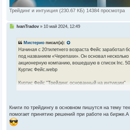
Трейдинг и интуиция (230.67 КБ) 14384 просмотра
Н
IvanTradov
»
10 май 2024, 12:49
е
п
р
Мистерио
писал(а):
о
Начиная с 20тилетнего возраста Фейс заработал б
ч
под названием «Черепахи». Он основал несколько 
и
т
акционерную компанию, вошедшую в список Inc. 5
а
Куртис Фейс.webp
н
н
Куртис Фейс "Трейдинг, основанный на интуиции"
ы
й
п
Трейдинг, основанный на интуиции.pdf
о
с
Книги по трейдингу в основном пишутся на тему те
т
помогает принятию решений при работе на бирже.А 