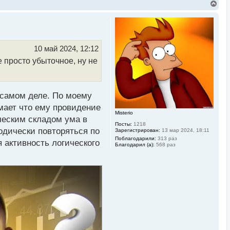
В
е
р
н
у
т
ь
10 май 2024, 12:12
с
 просто убыточное, ну не
я
к
н
а
ч
а самом деле. По моему
а
л
мает что ему провидение
у
Misterio
ческим складом ума в
Посты:
1218
одически повторяться по
Зарегистрирован:
13 мар 2024, 18:11
Поблагодарили:
313 раз
я активность логического
Благодарил (а):
568 раз