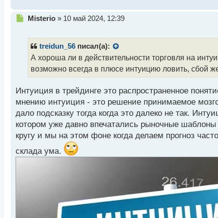
т
Н
Misterio
»
10 май 2024, 12:39
е
п
р
treidun_56
писал(а):
о
А хороша ли в действительности торговля на инту
ч
возможно всегда в плюсе интуицию ловить, сбой ж
и
т
а
Интуиция в трейдинге это распространенное понятие
н
мнению интуиция - это решение принимаемое мозгом
н
дало подсказку тогда когда это далеко не так. Ин
ы
й
котором уже давно впечатались рыночные шаблоны 
п
кругу и мы на этом фоне когда делаем прогноз част
о
с
склада ума.
т