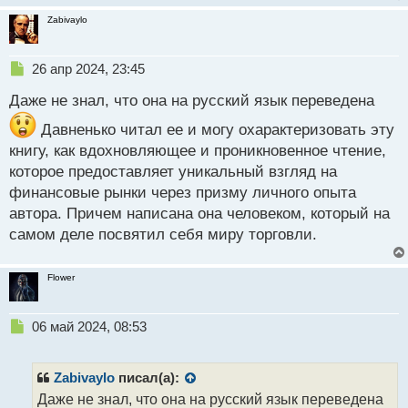
Zabivaylo
Н
26 апр 2024, 23:45
е
Даже не знал, что она на русский язык переведена
п
р
Давненько читал ее и могу охарактеризовать эту
о
книгу, как вдохновляющее и проникновенное чтение,
ч
и
которое предоставляет уникальный взгляд на
т
финансовые рынки через призму личного опыта
а
автора. Причем написана она человеком, который на
н
н
самом деле посвятил себя миру торговли.
ы
й
Flower
п
о
с
Н
06 май 2024, 08:53
т
е
п
р
Zabivaylo
писал(а):
о
Даже не знал, что она на русский язык переведена
ч