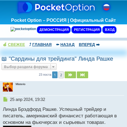
Pocket Option – РОССИЯ | Официальный Сайт
ДЕМОНСТРАЦИЯ
РЕГИСТРАЦИЯ
ВХОД
🍏
СВЕЖЕЕ
⤴️
ГЛАВНАЯ
⬅️
НАЗАД
ВПЕРЕД
➡️
📖 "Сардины для трейдинга" Линда Рашке
Выбор раздела форума
1
2
След.
След.
23 поста
Misterio
Н
25 апр 2024, 19:32
е
Линда Брэдфорд Рашке. Успешный трейдер и
п
р
писатель, американский финансист работающая в
о
основном на фьючерсах и сырьевых товарах.
ч