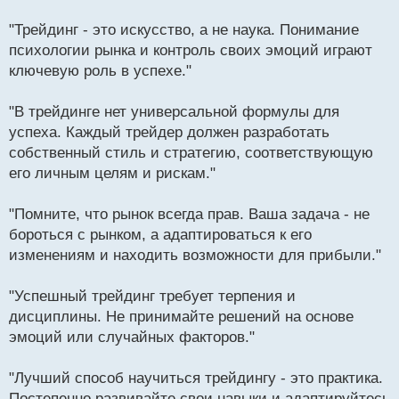
о
ч
"Трейдинг - это искусство, а не наука. Понимание
и
т
психологии рынка и контроль своих эмоций играют
а
ключевую роль в успехе."
н
н
"В трейдинге нет универсальной формулы для
ы
й
успеха. Каждый трейдер должен разработать
п
собственный стиль и стратегию, соответствующую
о
его личным целям и рискам."
с
т
"Помните, что рынок всегда прав. Ваша задача - не
бороться с рынком, а адаптироваться к его
изменениям и находить возможности для прибыли."
"Успешный трейдинг требует терпения и
дисциплины. Не принимайте решений на основе
эмоций или случайных факторов."
"Лучший способ научиться трейдингу - это практика.
Постепенно развивайте свои навыки и адаптируйтесь