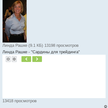
и
т
а
н
н
ы
й
п
о
с
Линда Рашке (9.1 КБ) 13198 просмотров
т
Линда Рашке - "Сардины для трейдинга"
Пред.
След.
13418 просмотров