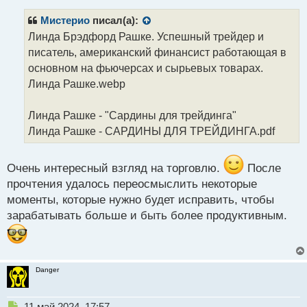
п
р
Мистерио
писал(а):
о
Линда Брэдфорд Рашке. Успешный трейдер и
ч
писатель, американский финансист работающая в
и
т
основном на фьючерсах и сырьевых товарах.
а
Линда Рашке.webp
н
н
Линда Рашке - "Сардины для трейдинга"
ы
й
Линда Рашке - САРДИНЫ ДЛЯ ТРЕЙДИНГА.pdf
п
о
с
Очень интересный взгляд на торговлю.
После
т
прочтения удалось переосмыслить некоторые
моменты, которые нужно будет исправить, чтобы
зарабатывать больше и быть более продуктивным.
Danger
Н
11 май 2024, 17:57