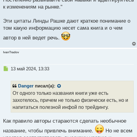
к изменениям на рынке."
Эти цитаты Линды Рашке дают краткое понимание о
том какую информацию несет сама книга и о чем
автор в ней ведет речь.
IvanTradov
Н
13 май 2024, 13:33
е
п
р
Danger
писал(а):
о
От одного только названия книги уже есть
ч
захотелось, причем не только физически есть, но и
и
т
напитаться полезной инфой по трейдингу.
а
н
Как правило авторы стараются сделать необычное
н
ы
название, чтобы привлечь внимание.
Но не всем
й