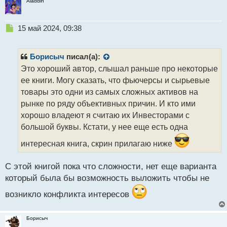
Aladdin
Н
15 май 2024, 09:38
е
п
р
Борисыч
писал(а):
о
Это хороший автор, слышал раньше про некоторые
ч
ее книги. Могу сказать, что фьючерсы и сырьевые
и
т
товары это одни из самых сложных активов на
а
рынке по ряду объективных причин. И кто ими
н
хорошо владеют я считаю их Инвесторами с
н
большой буквы. Кстати, у нее еще есть одна
ы
й
интересная книга, скрин прилагаю ниже
п
о
с
С этой книгой пока что сложности, нет еще варианта
т
который была бы возможность выложить чтобы не
возникло конфликта интересов
Борисыч