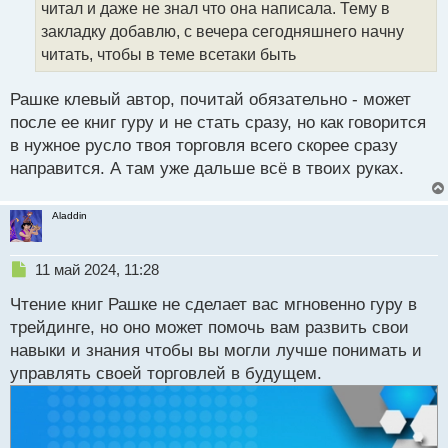
читал и даже не знал что она написала. Тему в
и
т
закладку добавлю, с вечера сегодняшнего начну
а
читать, чтобы в теме всетаки быть
н
н
Рашке клевый автор, почитай обязательно - может
ы
й
после ее книг гуру и не стать сразу, но как говорится
п
в нужное русло твоя торговля всего скорее сразу
о
направится. А там уже дальше всё в твоих руках.
с
т
Aladdin
Н
11 май 2024, 11:28
е
Чтение книг Рашке не сделает вас мгновенно гуру в
п
р
трейдинге, но оно может помочь вам развить свои
о
навыки и знания чтобы вы могли лучше понимать и
ч
управлять своей торговлей в будущем.
и
т
а
н