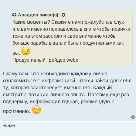
е
п
р
Аладдин
писал(а):
о
Какие моменты? Скажите нам пожалуйста в слух
ч
что вам именно понравилось в книге чтобы новички
и
т
тоже на этом заострили свое внимание чтобы
а
больше зарабатывать и быть продуктивными как
н
н
вы.
ы
Продуктивный трейдер.webp
й
п
Скажу вам, что необходимо каждому лично
о
с
ознакомиться с информацией, чтобы найти для себя
т
ту, которая заинтересует именно его. Каждый
смотрит с позиции личного опыта. Поэтому ещё раз
подчеркну, информация годная, рекомендую к
прочтению.
AlexLitvin