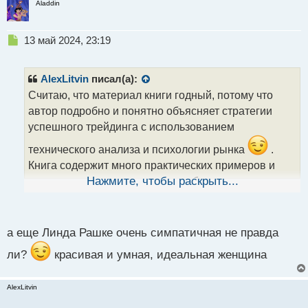
Aladdin
Н
13 май 2024, 23:19
е
п
р
AlexLitvin
писал(а):
о
Считаю, что материал книги годный, потому что
ч
автор подробно и понятно объясняет стратегии
и
т
успешного трейдинга с использованием
а
технического анализа и психологии рынка
.
н
н
Книга содержит много практических примеров и
ы
советов, которые помогут стать более успешным
Нажмите, чтобы раскрыть...
й
п
трейдером.
о
с
а еще Линда Рашке очень симпатичная не правда
т
ли?
красивая и умная, идеальная женщина
AlexLitvin