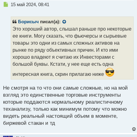
Н
15 май 2024, 08:41
е
п
р
Борисыч
писал(а):
о
Это хороший автор, слышал раньше про некоторые
ч
ее книги. Могу сказать, что фьючерсы и сырьевые
и
т
товары это одни из самых сложных активов на
а
рынке по ряду объективных причин. И кто ими
н
хорошо владеют я считаю их Инвесторами с
н
большой буквы. Кстати, у нее еще есть одна
ы
й
интересная книга, скрин прилагаю ниже
п
о
с
Не смотря на то что они самые сложные, но на мой
т
взгляд это единственные торговые инструменты
которые поддаются нормальному реалистичному
теханализу, только как минимум потому что можно
видеть реальный настоящий объем в моменте,
биржевой стакан и тд