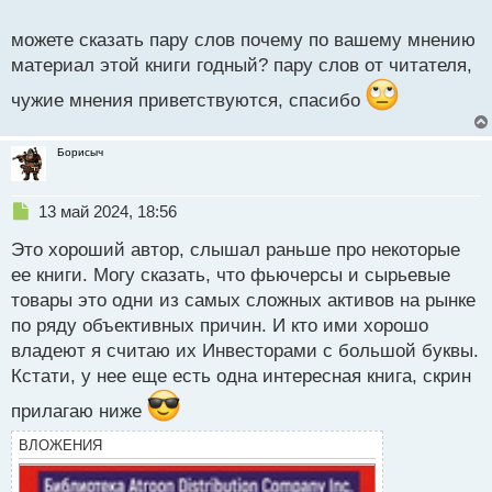
о
некоторые части книги могут показаться излишне
с
можете сказать пару слов почему по вашему мнению
сложными или техническими для новичков в
т
материал этой книги годный? пару слов от читателя,
трейдинге. Также автор иногда не обосновывает
свои советы достаточно подробно, что может
чужие мнения приветствуются, спасибо
вызвать сомнения.И опять же в силу быстро
меняющегося финансового рынка, некоторые
Борисыч
стратегии, описанные в книге, могут устареть или
быть менее эффективными в настоящее время. Не
Н
13 май 2024, 18:56
смотря на то, что эта книга содержит ценные
е
советы и стратегии для трейдеров, стиль написания
Это хороший автор, слышал раньше про некоторые
п
р
может не всем прийтись по вкусу, а некоторые
ее книги. Могу сказать, что фьючерсы и сырьевые
о
разделы могут быть сложны для понимания без
товары это одни из самых сложных активов на рынке
ч
по ряду объективных причин. И кто ими хорошо
и
предварительной подготовки.
т
владеют я считаю их Инвесторами с большой буквы.
а
Кстати, у нее еще есть одна интересная книга, скрин
н
н
прилагаю ниже
ы
ВЛОЖЕНИЯ
й
п
о