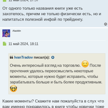
е
От одного только названия книги уже есть
п
р
захотелось, причем не только физически есть, но и
о
напитаться полезной инфой по трейдингу.
ч
и
т
Aladdin
а
н
н
Н
11 май 2024, 18:11
ы
е
й
п
п
р
IvanTradov
писал(а):
о
о
с
ч
Очень интересный взгляд на торговлю.
После
т
и
прочтения удалось переосмыслить некоторые
т
моменты, которые нужно будет исправить, чтобы
а
зарабатывать больше и быть более продуктивным.
н
н
ы
й
п
Какие моменты? Скажите нам пожалуйста в слух что
о
вам именно понравилось в книге чтобы новички тоже