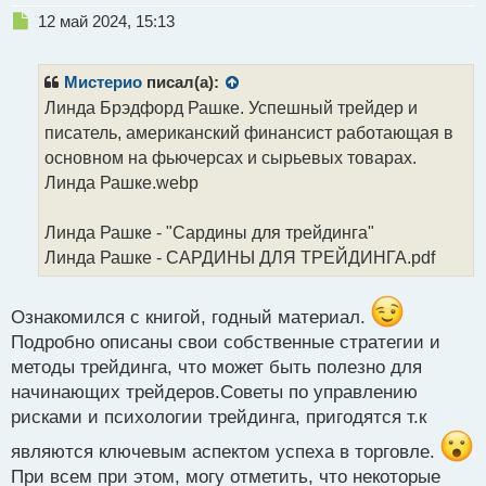
Н
12 май 2024, 15:13
е
п
р
Мистерио
писал(а):
о
Линда Брэдфорд Рашке. Успешный трейдер и
ч
писатель, американский финансист работающая в
и
т
основном на фьючерсах и сырьевых товарах.
а
Линда Рашке.webp
н
н
Линда Рашке - "Сардины для трейдинга"
ы
й
Линда Рашке - САРДИНЫ ДЛЯ ТРЕЙДИНГА.pdf
п
о
с
Ознакомился с книгой, годный материал.
т
Подробно описаны свои собственные стратегии и
методы трейдинга, что может быть полезно для
начинающих трейдеров.Советы по управлению
рисками и психологии трейдинга, пригодятся т.к
являются ключевым аспектом успеха в торговле.
При всем при этом, могу отметить, что некоторые