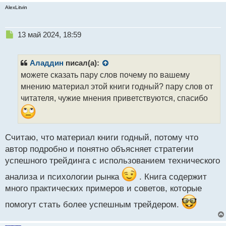
AlexLitvin
Н
13 май 2024, 18:59
е
п
р
Аладдин
писал(а):
о
можете сказать пару слов почему по вашему
ч
мнению материал этой книги годный? пару слов от
и
т
читателя, чужие мнения приветствуются, спасибо
а
н
н
ы
Считаю, что материал книги годный, потому что
й
автор подробно и понятно объясняет стратегии
п
успешного трейдинга с использованием технического
о
с
анализа и психологии рынка
. Книга содержит
т
много практических примеров и советов, которые
помогут стать более успешным трейдером.