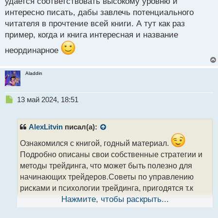
удается соответствовать высокому уровню и
п
интересно писать, дабы завлечь потенциального
о
с
читателя в прочтение всей книги. А тут как раз
т
пример, когда и книга интересная и название
неординарное
Aladdin
Н
13 май 2024, 18:51
е
п
р
AlexLitvin
писал(а):
о
ч
Ознакомился с книгой, годный материал.
и
Подробно описаны свои собственные стратегии и
т
методы трейдинга, что может быть полезно для
а
начинающих трейдеров.Советы по управлению
н
н
рисками и психологии трейдинга, пригодятся т.к
ы
являются ключевым аспектом успеха в торговле.
Нажмите, чтобы раскрыть...
й
п
При всем при этом, могу отметить, что