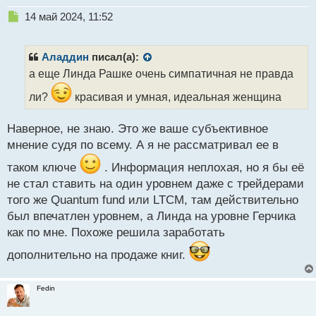
Н
14 май 2024, 11:52
е
п
р
Аладдин
писал(а):
о
а еще Линда Рашке очень симпатичная не правда
ч
и
ли?
красивая и умная, идеальная женщина
т
а
Наверное, не знаю. Это же ваше субъективное
н
н
мнение судя по всему. А я не рассматривал ее в
ы
таком ключе
. Информация неплохая, но я бы её
й
п
не стал ставить на один уровнем даже с трейдерами
о
того же Quantum fund или LTCM, там действительно
с
был впечатлен уровнем, а Линда на уровне Герчика
т
как по мне. Похоже решила заработать
дополнительно на продаже книг.
Fedin