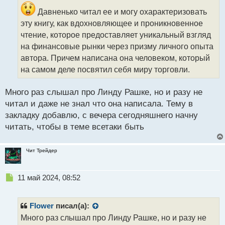
и
Давненько читал ее и могу охарактеризовать
т
эту книгу, как вдохновляющее и проникновенное
а
чтение, которое предоставляет уникальный взгляд
н
н
на финансовые рынки через призму личного опыта
ы
автора. Причем написана она человеком, который
й
на самом деле посвятил себя миру торговли.
п
о
с
Много раз слышал про Линду Рашке, но и разу не
т
читал и даже не знал что она написала. Тему в
закладку добавлю, с вечера сегодняшнего начну
читать, чтобы в теме всетаки быть
Чит Трейдер
Н
11 май 2024, 08:52
е
п
р
Flower
писал(а):
о
Много раз слышал про Линду Рашке, но и разу не
ч