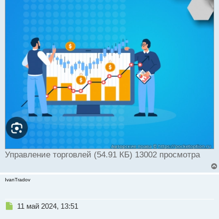
н
ы
й
п
о
с
т
Управление торговлей (54.91 КБ) 13002 просмотра
IvanTradov
Н
11 май 2024, 13:51
е