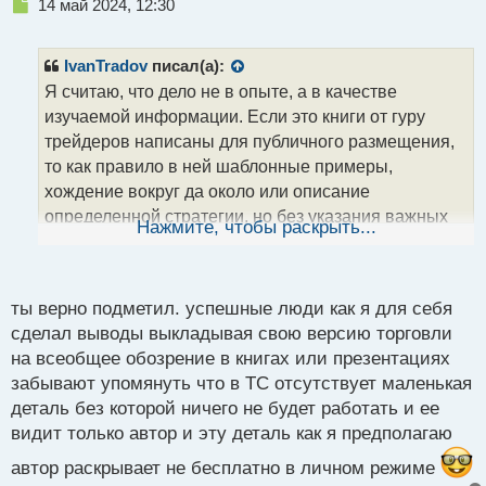
Н
14 май 2024, 12:30
е
п
р
IvanTradov
писал(а):
о
Я считаю, что дело не в опыте, а в качестве
ч
изучаемой информации. Если это книги от гуру
и
т
трейдеров написаны для публичного размещения,
а
то как правило в ней шаблонные примеры,
н
хождение вокруг да около или описание
н
определенной стратегии, но без указания важных
ы
Нажмите, чтобы раскрыть...
й
нюансов.
К примеру, дополнительных
п
критериев оценки точки входа, которые позволяли
о
с
этому трейдеру делать стабильный доход. Это как у
ты верно подметил. успешные люди как я для себя
т
того же Герчика, вроде и рассказывает грамотные
сделал выводы выкладывая свою версию торговли
вещи и показывает все логично, но постоянно чего
на всеобщее обозрение в книгах или презентациях
то не хватает чтобы стабильно зарабатывать и дело
забывают упомянуть что в ТС отсутствует маленькая
деталь без которой ничего не будет работать и ее
не в опыте. Это не единичный случай.
Поэтому
видит только автор и эту деталь как я предполагаю
такие книги зачитывать не имеет смысла, а вот
выдержки без воды могут существенно сэкономить
автор раскрывает не бесплатно в личном режиме