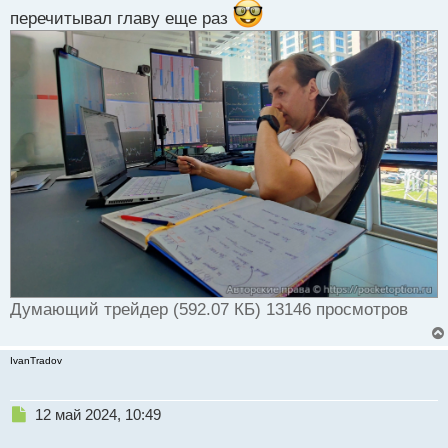
перечитывал главу еще раз
Думающий трейдер (592.07 КБ) 13146 просмотров
IvanTradov
Н
12 май 2024, 10:49
е