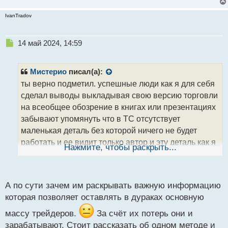
время. И другое дело, когда перед вами курс
активного трейдинга со всеми инструкциями,
IvanTradov
причем расписано пошагово. Вот такой курс как
правило платный, и требует тщательного изучения.
Н
14 май 2024, 14:59
е
п
р
Мистерио
писал(а):
о
ты верно подметил. успешные люди как я для себя
ч
сделал выводы выкладывая свою версию торговли
и
т
на всеобщее обозрение в книгах или презентациях
а
забывают упомянуть что в ТС отсутствует
н
маленькая деталь без которой ничего не будет
н
работать и ее видит только автор и эту деталь как я
ы
Нажмите, чтобы раскрыть...
й
предполагаю автор раскрывает не бесплатно в
п
личном режиме
о
с
А по сути зачем им раскрывать важную информацию
т
которая позволяет оставлять в дураках основную
массу трейдеров.
За счёт их потерь они и
зарабатывают. Стоит рассказать об одном методе и