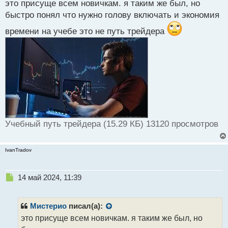
с
это присуще всем новичкам. я таким же был, но
т
быстро понял что нужно голову включать и экономия
времени на учебе это не путь трейдера
Учебный путь трейдера (15.29 КБ) 13120 просмотров
IvanTradov
Н
14 май 2024, 11:39
е
п
р
Мистерио
писал(а):
о
это присуще всем новичкам. я таким же был, но
ч