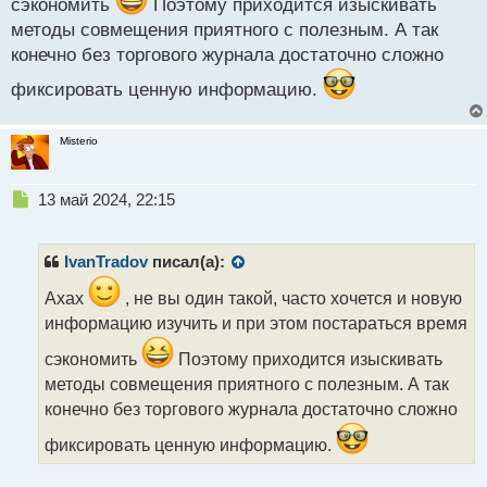
сэкономить
Поэтому приходится изыскивать
методы совмещения приятного с полезным. А так
конечно без торгового журнала достаточно сложно
фиксировать ценную информацию.
Misterio
Н
13 май 2024, 22:15
е
п
р
IvanTradov
писал(а):
о
ч
Ахах
, не вы один такой, часто хочется и новую
и
информацию изучить и при этом постараться время
т
а
сэкономить
Поэтому приходится изыскивать
н
методы совмещения приятного с полезным. А так
н
конечно без торгового журнала достаточно сложно
ы
й
фиксировать ценную информацию.
п
о