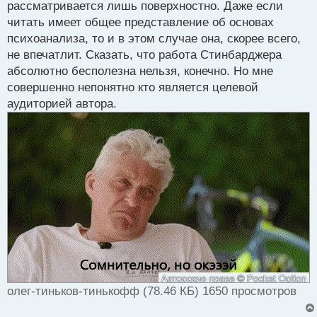
т
рассматривается лишь поверхностно. Даже если
а
читать имеет общее представление об основах
н
психоанализа, то и в этом случае она, скорее всего,
н
не впечатлит. Сказать, что работа Стинбарджера
ы
й
абсолютно бесполезна нельзя, конечно. Но мне
п
совершенно непонятно кто является целевой
о
аудиторией автора.
с
т
олег-тиньков-тинькофф (78.46 КБ) 1650 просмотров