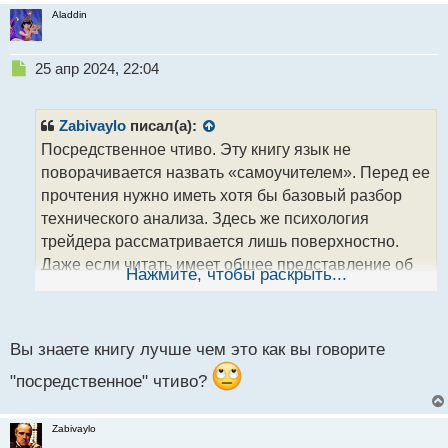
Aladdin
Н
25 апр 2024, 22:04
е
п
р
Zabivaylo
писал(а):
о
Посредственное чтиво. Эту книгу язык не
ч
поворачивается назвать «самоучителем». Перед ее
и
т
прочтения нужно иметь хотя бы базовый разбор
а
технического анализа. Здесь же психология
н
трейдера рассматривается лишь поверхностно.
н
Даже если читать имеет общее представление об
ы
Нажмите, чтобы раскрыть...
й
основах психоанализа, то и в этом случае она,
п
скорее всего, не впечатлит. Сказать, что работа
о
Стинбарджера абсолютно бесполезна нельзя,
с
Вы знаете книгу лучше чем это как вы говорите
конечно. Но мне совершенно непонятно кто
т
является целевой аудиторией автора.
"посредственное" чтиво?
Zabivaylo