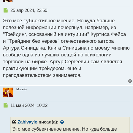
Н
25 апр 2024, 22:50
е
Это мое субъективное мнение. Но куда больше
п
р
полезной информации почерпнул, например, из
о
"Трейдинг, основанный на интуиции" Куртиса Фейса
ч
и "Трейдинг без нервов" отечественного автора
и
т
Артура Синицына. Книга Синицына по моему мнению
олег-тиньков-тинькофф (78.46 КБ) 1649 просмотров
а
вообще одна из лучших вещей по психологии
н
торговли на бирже. Артур Сергеевич сам является
н
практикующим трейдером, еще и
ы
й
преподавательством занимается.
п
о
с
Misterio
т
Н
11 май 2024, 10:22
е
п
р
Zabivaylo
писал(а):
о
Это мое субъективное мнение. Но куда больше
ч