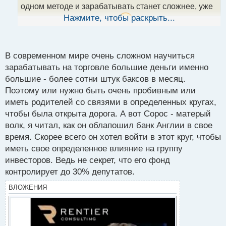
н
одном методе и зарабатывать станет сложнее, уже
ы
Нажмите, чтобы раскрыть...
будет минус один способ.
й
п
Как то читал рассказ одного трейдера который
о
давал интервью журналистам. Так вот, когда его
с
В современном мире очень сложном научиться
спросили, можно ли научиться также успешно
т
зарабатывать на торговле большие деньги именно
торговать, тогда он ответил, что мол конечно, может
большие - более сотни штук баксов в месяц.
каждый, но не всем это доступно. Во-первых, не
Поэтому или нужно быть очень пробивным или
всех допускают в круг "приближенных "
иметь родителей со связями в определенных кругах,
осведомлённых воротил, а во-вторых, нужно
чтобы была открыта дорога. А вот Сорос - матерый
родиться под правильной звездой, чтобы деньги
волк, я читал, как он облапошил банк Англии в свое
сами шли в руки и сопутствовала бешеная удача.
время. Скорее всего он хотел войти в этот круг, чтобы
На что ему сказали:- хорошо, поделитесь тогда
иметь свое определенное влияние на группу
своей торговой системой, мы заплатим. На что он
инвесторов. Ведь не секрет, что его фонд
ответил: -" руководствуюсь фундаментальными
контролирует до 30% депутатов.
факторами и полагаюсь исключительно на
интуицию". Это был Стен Дракенмиллер, если не
ВЛОЖЕНИЯ
ошибаюсь. Мог бы с таким успехом просто послать
их и всё, но нет же, вышел красавчиком из
ситуации.