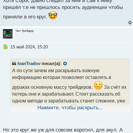
Хотя Сорос давно следил за ним и сам к нему
пришёл т.е не пришлось просить аудиенции чтобы
приняли в его круг.
Чит Трейдер
Н
15 май 2024, 15:20
е
п
р
IvanTradov
писал(а):
о
А по сути зачем им раскрывать важную
ч
информацию которая позволяет оставлять в
и
т
дураках основную массу трейдеров.
За счёт их
а
потерь они и зарабатывают. Стоит рассказать об
н
н
одном методе и зарабатывать станет сложнее, уже
ы
Нажмите, чтобы раскрыть...
будет минус один способ.
й
п
Как то читал рассказ одного трейдера который
о
давал интервью журналистам. Так вот, когда его
с
Но это круг же уж для совсем воротил, для акул. А
спросили, можно ли научиться также успешно
т