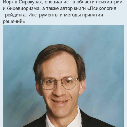
Йорк в Сиракузах, специалист в области психиатрии
ч
и бихевиоризма, а также автор книги «Психология
и
т
трейдинга: Инструменты и методы принятия
а
решений»
н
н
ы
й
п
о
с
т