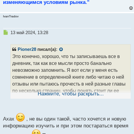
изменяющимся условиям рынка."
IvanTradov
Н
13 май 2024, 13:28
е
п
р
Pioner28
писал(а):
о
Это конечно, хорошо, что ты записываешь все в
ч
дневник, так как все мысли просто банально
и
т
невозможно запомнить. Я вот если у меня есть
а
сомнение в определенной книге либо читаю о ней
н
отзывы или пытаюсь прочесть в ней разные главы
н
по несколько страниц, чтобы понять стоит ли ее
ы
Нажмите, чтобы раскрыть...
й
читать или лучше перейти к другой. Еще как
п
вариант - глянуть краткое содержание в сети.
о
Люблю книжные магазины, кстати, сразу так
с
т
Ахах
, не вы один такой, часто хочется и новую
несколько страничек прочел, оценил)) ахах
информацию изучить и при этом постараться время