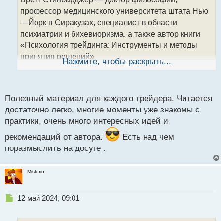
ч
профессор медицинского университета штата Нью
и
т
—Йорк в Сиракузах, специалист в области
а
психиатрии и бихевиоризма, а также автор книги
н
«Психология трейдинга: Инструменты и методы
н
принятия решений»
ы
Нажмите, чтобы раскрыть...
й
Бретт Стинбарджер.webp
п
Доктор Стинбарджер работает директором по
о
вопросам развития трейдеров в чикагской
с
Полезный материал для каждого трейдера. Читается
компании, выступает куратором и наставником
т
достаточно легко, многие моменты уже знакомы с
многих профессиональных трейдеров и руководит
практики, очень много интересных идей и
обучением новичков.
рекомендаций от автора.
Есть над чем
"Самоучитель трейдера. Психология, техника,
поразмыслить на досуге .
тактика и стратегия"
Misterio
Самоучитель трейдера Стинбарджер.pdf
Н
12 май 2024, 09:01
е
п