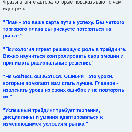
Фразы в книге автора которые подсказывают о чем
п
р
идет речь
о
ч
"План - это ваша карта пути к успеху. Без четкого
и
т
торгового плана вы рискуете потеряться на
а
рынке."
н
н
"Психология играет решающую роль в трейдинге.
ы
й
Важно научиться контролировать свои эмоции и
п
принимать рациональные решения."
о
с
"Не бойтесь ошибаться. Ошибки - это уроки,
т
которые помогают вам стать лучше. Главное -
извлекать уроки из своих ошибок и не повторять
их."
"Успешный трейдинг требует терпения,
дисциплины и умения адаптироваться к
изменяющимся условиям рынка."