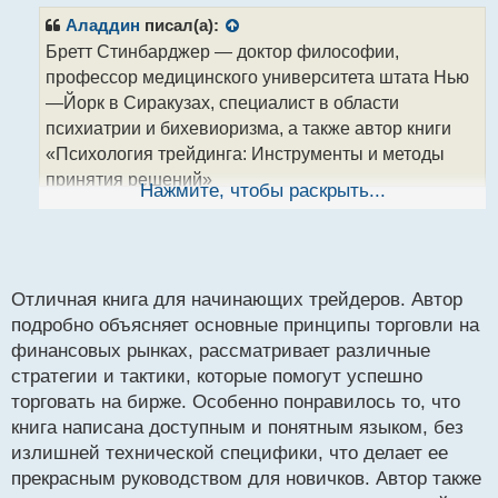
п
р
Аладдин
писал(а):
о
Бретт Стинбарджер — доктор философии,
ч
профессор медицинского университета штата Нью
и
т
—Йорк в Сиракузах, специалист в области
а
психиатрии и бихевиоризма, а также автор книги
н
«Психология трейдинга: Инструменты и методы
н
принятия решений»
ы
Нажмите, чтобы раскрыть...
й
Бретт Стинбарджер.webp
п
Доктор Стинбарджер работает директором по
о
вопросам развития трейдеров в чикагской
с
компании, выступает куратором и наставником
т
Отличная книга для начинающих трейдеров. Автор
многих профессиональных трейдеров и руководит
подробно объясняет основные принципы торговли на
обучением новичков.
финансовых рынках, рассматривает различные
стратегии и тактики, которые помогут успешно
"Самоучитель трейдера. Психология, техника,
торговать на бирже. Особенно понравилось то, что
тактика и стратегия"
книга написана доступным и понятным языком, без
излишней технической специфики, что делает ее
Самоучитель трейдера Стинбарджер.pdf
прекрасным руководством для новичков. Автор также