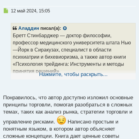
Н
12 май 2024, 15:05
е
п
р
Аладдин
писал(а):
о
Бретт Стинбарджер — доктор философии,
ч
профессор медицинского университета штата Нью
и
т
—Йорк в Сиракузах, специалист в области
а
психиатрии и бихевиоризма, а также автор книги
н
«Психология трейдинга: Инструменты и методы
н
принятия решений»
ы
Нажмите, чтобы раскрыть...
й
Бретт Стинбарджер.webp
п
Доктор Стинбарджер работает директором по
о
вопросам развития трейдеров в чикагской
с
Понравилось, что автор доступно изложил основные
компании, выступает куратором и наставником
т
принципы торговли, помогая разобраться в сложных
многих профессиональных трейдеров и руководит
темах, таких как анализ рынка, стратегии торговли и
обучением новичков.
управление рисками.
Написано простым и
"Самоучитель трейдера. Психология, техника,
понятным языком, в котором автор объясняет
тактика и стратегия"
сложные концепции. Книга дает ценные советы