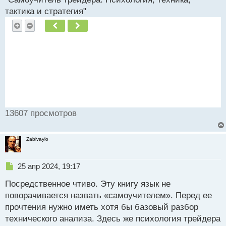
тактика и стратегия"
Пред.
След.
13607 просмотров
Zabivaylo
Н
25 апр 2024, 19:17
е
Посредственное чтиво. Эту книгу язык не
п
р
поворачивается назвать «самоучителем». Перед ее
о
прочтения нужно иметь хотя бы базовый разбор
ч
технического анализа. Здесь же психология трейдера
и