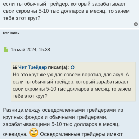
если ты обычный трейдер, который зарабатывает
торговать, тогда он ответил, что мол конечно, может
свои скромны 5-10 тыс долларов в месяц, то зачем
каждый, но не всем это доступно. Во-первых, не
тебе этот круг?
всех допускают в круг "приближенных "
осведомлённых воротил, а во-вторых, нужно
родиться под правильной звездой, чтобы деньги
IvanTradov
сами шли в руки и сопутствовала бешеная удача.
На что ему сказали:- хорошо, поделитесь тогда
Н
15 май 2024, 15:38
е
своей торговой системой, мы заплатим. На что он
п
ответил: -" руководствуюсь фундаментальными
р
Чит Трейдер
писал(а):
факторами и полагаюсь исключительно на
о
Но это круг же уж для совсем воротил, для акул. А
интуицию". Это был Стен Дракенмиллер, если не
ч
если ты обычный трейдер, который зарабатывает
и
ошибаюсь. Мог бы с таким успехом просто послать
т
свои скромны 5-10 тыс долларов в месяц, то зачем
их и всё, но нет же, вышел красавчиком из
а
тебе этот круг?
н
ситуации.
н
Хотя Сорос давно следил за ним и сам к нему
Разница между осведомленными трейдерами из
ы
пришёл т.е не пришлось просить аудиенции чтобы
й
крупных фондов и обычными трейдерами,
п
зарабатывающими 5-10 тыс долларов в месяц,
приняли в его круг.
о
с
очевидна.
Осведомленные трейдеры имеют
т