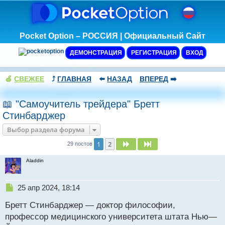
Pocket Option – РОССИЯ | Официальный Сайт
ДЕМОНСТРАЦИЯ
РЕГИСТРАЦИЯ
ВХОД
🍏
СВЕЖЕЕ
⤴️
ГЛАВНАЯ
⬅️
НАЗАД
ВПЕРЕД
➡️
📖 "Самоучитель трейдера" Бретт
Стинбарджер
Выбор раздела форума
1
2
След.
След.
29 постов
Aladdin
Н
25 апр 2024, 18:14
е
Бретт Стинбарджер — доктор философии,
п
р
профессор медицинского университета штата Нью—
о