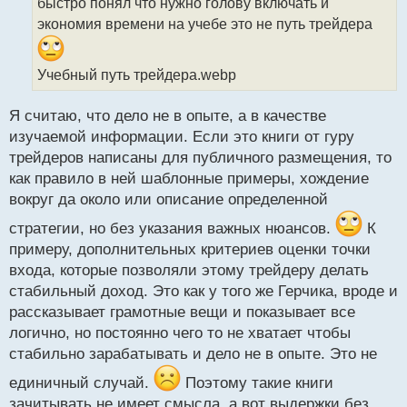
быстро понял что нужно голову включать и
и
т
экономия времени на учебе это не путь трейдера
а
н
н
Учебный путь трейдера.webp
ы
й
Я считаю, что дело не в опыте, а в качестве
п
изучаемой информации. Если это книги от гуру
о
с
трейдеров написаны для публичного размещения, то
т
как правило в ней шаблонные примеры, хождение
вокруг да около или описание определенной
стратегии, но без указания важных нюансов.
К
примеру, дополнительных критериев оценки точки
входа, которые позволяли этому трейдеру делать
стабильный доход. Это как у того же Герчика, вроде и
рассказывает грамотные вещи и показывает все
логично, но постоянно чего то не хватает чтобы
стабильно зарабатывать и дело не в опыте. Это не
единичный случай.
Поэтому такие книги
зачитывать не имеет смысла, а вот выдержки без