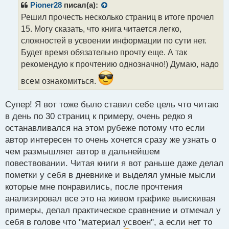
р
Pioner28
писал(а):
о
Решил прочесть несколько страниц в итоге прочел
ч
15. Могу сказать, что книга читается легко,
и
т
сложностей в усвоении информации по сути нет.
а
Будет время обязательно прочту еще. А так
н
рекомендую к прочтению однозначно!) Думаю, надо
н
ы
всем ознакомиться.
й
п
Супер! Я вот тоже было ставил себе цель что читаю
о
с
в день по 30 страниц к примеру, очень редко я
т
останавливался на этом рубеже потому что если
автор интересен то очень хочется сразу же узнать о
чем размышляет автор в дальнейшем
повествовании. Читая книги я вот раньше даже делал
пометки у себя в дневнике и выделял умные мысли
которые мне понравились, после прочтения
анализировал все это на живом графике выискивая
примеры, делал практическое сравнение и отмечал у
себя в голове что "материал усвоен", а если нет то