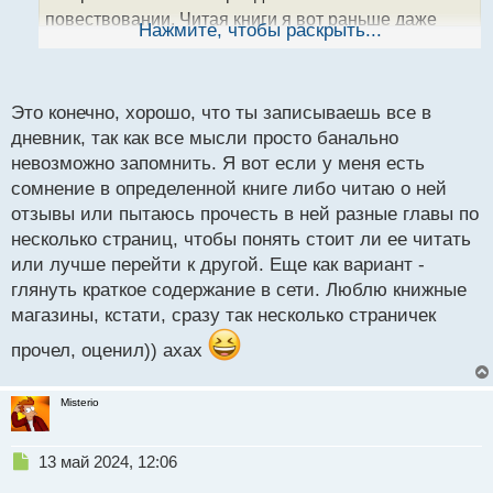
н
повествовании. Читая книги я вот раньше даже
ы
Нажмите, чтобы раскрыть...
й
делал пометки у себя в дневнике и выделял умные
п
мысли которые мне понравились, после прочтения
о
анализировал все это на живом графике выискивая
с
Это конечно, хорошо, что ты записываешь все в
примеры, делал практическое сравнение и отмечал
т
дневник, так как все мысли просто банально
у себя в голове что "материал усвоен", а если нет
невозможно запомнить. Я вот если у меня есть
то перечитывал главу еще раз
сомнение в определенной книге либо читаю о ней
Думающий трейдер.webp
отзывы или пытаюсь прочесть в ней разные главы по
несколько страниц, чтобы понять стоит ли ее читать
или лучше перейти к другой. Еще как вариант -
глянуть краткое содержание в сети. Люблю книжные
магазины, кстати, сразу так несколько страничек
прочел, оценил)) ахах
Misterio
Н
13 май 2024, 12:06
е