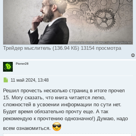
Трейдер мыслитель (136.94 КБ) 13154 просмотра
Pioner28
Н
11 май 2024, 13:48
е
Решил прочесть несколько страниц в итоге прочел
п
р
15. Могу сказать, что книга читается легко,
о
сложностей в усвоении информации по сути нет.
ч
Будет время обязательно прочту еще. А так
и
т
рекомендую к прочтению однозначно!) Думаю, надо
а
всем ознакомиться.
н
н