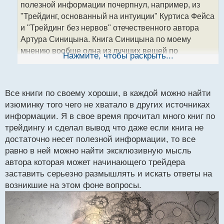
полезной информации почерпнул, например, из
и
т
"Трейдинг, основанный на интуиции" Куртиса Фейса
а
и "Трейдинг без нервов" отечественного автора
н
Артура Синицына. Книга Синицына по моему
н
мнению вообще одна из лучших вещей по
ы
Нажмите, чтобы раскрыть...
й
психологии торговли на бирже. Артур Сергеевич
п
сам является практикующим трейдером, еще и
о
преподавательством занимается.
с
Все книги по своему хороши, в каждой можно найти
т
изюминку того чего не хватало в других источниках
информации. Я в свое время прочитал много книг по
трейдингу и сделал вывод что даже если книга не
достаточно несет полезной информации, то все
равно в ней можно найти эксклюзивную мысль
автора которая может начинающего трейдера
заставить серьезно размышлять и искать ответы на
возникшие на этом фоне вопросы.