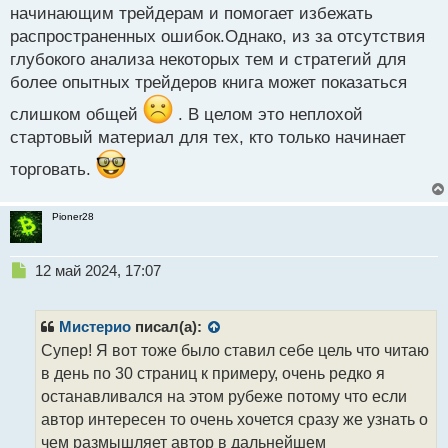
начинающим трейдерам и помогает избежать
Самоучитель трейдера Стинбарджер.pdf
распространенных ошибок.Однако, из за отсутствия
глубокого анализа некоторых тем и стратегий для
более опытных трейдеров книга может показаться
слишком общей
. В целом это неплохой
стартовый материал для тех, кто только начинает
торговать.
Pioner28
Н
12 май 2024, 17:07
е
п
р
Мистерио
писал(а):
о
Супер! Я вот тоже было ставил себе цель что читаю
ч
в день по 30 страниц к примеру, очень редко я
и
т
останавливался на этом рубеже потому что если
а
автор интересен то очень хочется сразу же узнать о
н
чем размышляет автор в дальнейшем