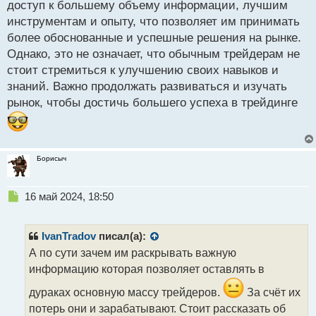
доступ к большему объему информации, лучшим
инструментам и опыту, что позволяет им принимать
более обоснованные и успешные решения на рынке.
Однако, это не означает, что обычным трейдерам не
стоит стремиться к улучшению своих навыков и
знаний. Важно продолжать развиваться и изучать
рынок, чтобы достичь большего успеха в трейдинге
Борисыч
Н
16 май 2024, 18:50
е
п
р
IvanTradov
писал(а):
о
А по сути зачем им раскрывать важную
ч
информацию которая позволяет оставлять в
и
т
дураках основную массу трейдеров.
За счёт их
а
потерь они и зарабатывают. Стоит рассказать об
н