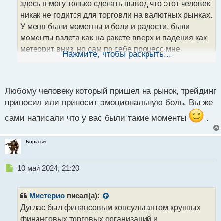
здесь я могу только сделать вывод что этот человек
и
т
никак не годится для торговли на валютных рынках.
а
У меня были моменты и боли и радости, были
н
моменты взлета как на ракете вверх и падения как
н
метеорит вниз, но сам по себе процесс мне
ы
Нажмите, чтобы раскрыть...
й
приносит удовольствие. Лучше сразу делать
п
выводы без опозданий приносит ли тебе эта
о
деятельность удовлетворение и если там
с
Любому человеку который пришел на рынок, трейдинг
преобладают моральные мучения то лучше искать
т
приносил или приносит эмоциональную боль. Вы же
что то, но далеко не здесь.
Трейдер и эмоции.webp
сами написали что у вас были такие моменты
.
Борисыч
Н
10 май 2024, 21:20
е
п
р
Мистерио
писал(а):
о
Дуглас был финансовым консультантом крупных
ч
финансовых торговых организаций и
и