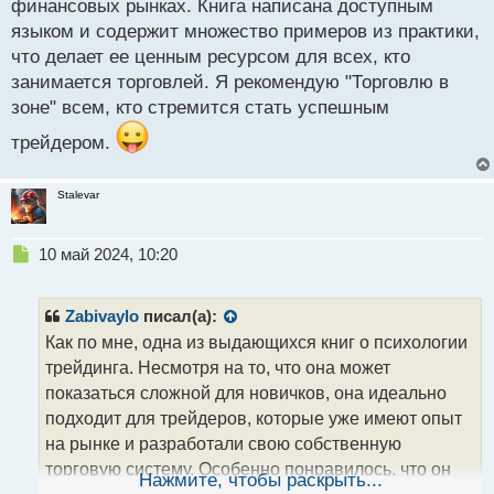
финансовых рынках. Книга написана доступным
языком и содержит множество примеров из практики,
что делает ее ценным ресурсом для всех, кто
занимается торговлей. Я рекомендую "Торговлю в
зоне" всем, кто стремится стать успешным
трейдером.
Stalevar
Н
10 май 2024, 10:20
е
п
р
Zabivaylo
писал(а):
о
Как по мне, одна из выдающихся книг о психологии
ч
трейдинга. Несмотря на то, что она может
и
т
показаться сложной для новичков, она идеально
а
подходит для трейдеров, которые уже имеют опыт
н
на рынке и разработали свою собственную
н
торговую систему. Особенно понравилось, что он
ы
Нажмите, чтобы раскрыть...
й