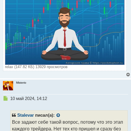
relax (147.82 КБ) 13929 просмотров
Misterio
Н
10 май 2024, 14:12
е
п
р
Stalevar
писал(а):
о
Все задают себе такой вопрос, потому что это этап
ч
каждого трейдера. Нет тех кто пришел и сразу без
и