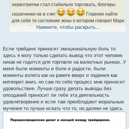
т
нервотрепки стал стабильно торговать, блогеры
а
сказочники не в счет
Главное найти
н
н
для себя то состояние зоны о котором говорит Марк
ы
Даглас. Тогда по идее появится легкость в
Нажмите, чтобы раскрыть...
й
торговле, если же торговые решения происходят с
п
эмоциональной болью, то работы еще не початый
о
с
край.
Если трейдинг приносит эмоциональную боль то
т
здесь я могу только сделать вывод что этот человек
никак не годится для торговли на валютных рынках. У
меня были моменты и боли и радости, были
моменты взлета как на ракете вверх и падения как
метеорит вниз, но сам по себе процесс мне приносит
удовольствие. Лучше сразу делать выводы без
опозданий приносит ли тебе эта деятельность
удовлетворение и если там преобладают моральные
мучения то лучше искать что то, но далеко не здесь.