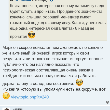
о
Книга, конечно, интересная возьму на заметку надо
ч
будет купить и прочитать. Про данного экономиста,
и
т
конечно, слышал, хороший менеджер имеет
а
грамотный подход к своему делу. Кстати, у него есть
н
еще одна интересная книга лет так 8 назад ее
н
ы
прочитал
й
п
Марк он скорее психолог чем экономист, но конечно
о
с
же и активный биржевой игрок который свои
т
результаты ни от кого не скрывает и торгует вполне
публично что бы наглядно показать что
психологическая составляющая очень важна в
трейдинге и весьма продуктивна если работать
держа голову в холодном состоянии.
PS книга которую вы упомянули есть на форуме, вот
viewtopic.php?t=240
Борисыч