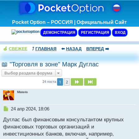
Pocket Option – РОССИЯ | Официальный Сайт
ДЕМОНСТРАЦИЯ
РЕГИСТРАЦИЯ
ВХОД
🍏
СВЕЖЕЕ
⤴️
ГЛАВНАЯ
⬅️
НАЗАД
ВПЕРЕД
➡️
📖 "Торговля в зоне" Марк Дуглас
Выбор раздела форума
1
2
След.
След.
24 поста
Misterio
Н
24 апр 2024, 18:06
е
Дуглас был финансовым консультантом крупных
п
р
финансовых торговых организаций и
о
инвестиционных банков, включая, например,
ч