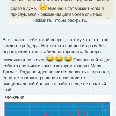
а
сидел в луже."
Именно в тот момент когда я
н
н
прислушался к рекомендациям более опытных
ы
трейдеров на счет психологической составляющей
Нажмите, чтобы раскрыть...
й
в трейдинге у меня начался прорыв вперед, я
п
провел капитальную работу над оценкой своей
о
с
аналитической составляющей и явно сделал
Все задают себе такой вопрос, потому что это этап
т
верные выводы как мне держать себя в норме чего
каждого трейдера. Нет тех кто пришел и сразу без
нервотрепки стал стабильно торговать, блогеры
и вам желаю.
Психология трейдера.webp
сказочники не в счет
Главное найти для
себя то состояние зоны о котором говорит Марк
Даглас. Тогда по идее появится легкость в торговле,
если же торговые решения происходят с
эмоциональной болью, то работы еще не початый
край.
ВЛОЖЕНИЯ