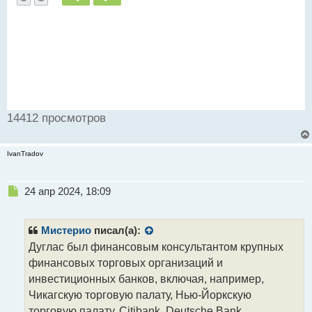
14412 просмотров
IvanTradov
Н
24 апр 2024, 18:09
е
п
р
Мистерио
писал(а):
о
Дуглас был финансовым консультантом крупных
ч
финансовых торговых организаций и
и
т
инвестиционных банков, включая, например,
а
Чикагскую торговую палату, Нью-Йоркскую
н
торговую палату, Citibank, Deutsche Bank.