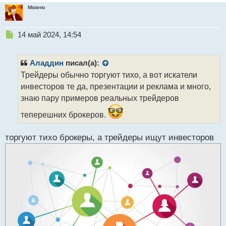
Misterio
Н
14 май 2024, 14:54
е
п
р
Аладдин
писал(а):
о
Трейдеры обычно торгуют тихо, а вот искатели
ч
инвесторов те да, презентации и реклама и много,
и
т
знаю пару примеров реальных трейдеров
а
теперешних брокеров.
н
н
ы
торгуют тихо брокеры, а трейдеры ищут инвесторов
й
п
о
с
т