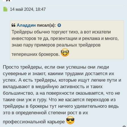
Н
14 май 2024, 18:47
е
п
р
Аладдин
писал(а):
о
Трейдеры обычно торгуют тихо, а вот искатели
ч
инвесторов те да, презентации и реклама и много,
и
т
знаю пару примеров реальных трейдеров
а
теперешних брокеров.
н
н
ы
Просто трейдеры, если они успешны они люди
й
суеверные и знают, какими трудами достается их
п
успех. А есть трейдеры, которые ищут легкие пути и
о
с
вкладывают в медийную активность и таких
т
большинство, а на поверхности оказывается, что не
такие они уж и гуру. Что же касается переходов из
трейдеры в брокеры тут ничего удивительного ведь
это в определенной степени рост в их
профессиональной карьере