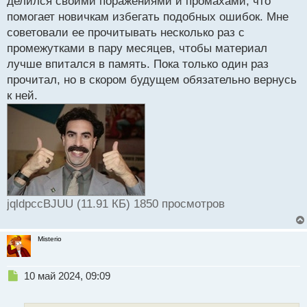
делился своими поражениями и промахами, что
н
помогает новичкам избегать подобных ошибок. Мне
ы
й
советовали ее прочитывать несколько раз с
п
промежутками в пару месяцев, чтобы материал
о
лучше впитался в память. Пока только один раз
с
прочитал, но в скором будущем обязательно вернусь
т
к ней.
jqldpccBJUU (11.91 КБ) 1850 просмотров
Misterio
Н
10 май 2024, 09:09
е
п