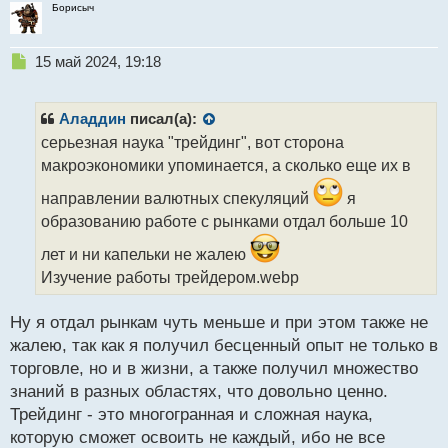
Борисыч
Н
15 май 2024, 19:18
е
п
р
Аладдин
писал(а):
о
серьезная наука "трейдинг", вот сторона
ч
макроэкономики упоминается, а сколько еще их в
и
т
направлении валютных спекуляций
я
а
образованию работе с рынками отдал больше 10
н
н
лет и ни капельки не жалею
ы
Изучение работы трейдером.webp
й
п
о
Ну я отдал рынкам чуть меньше и при этом также не
с
жалею, так как я получил бесценный опыт не только в
т
торговле, но и в жизни, а также получил множество
знаний в разных областях, что довольно ценно.
Трейдинг - это многогранная и сложная наука,
которую сможет освоить не каждый, ибо не все