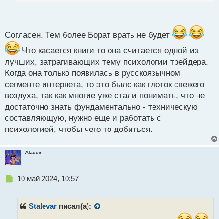
так откровенно делился своими поражениями и
п
промахами, что помогает новичкам избегать
о
подобных ошибок. Мне советовали ее прочитывать
с
несколько раз с промежутками в пару месяцев,
т
Согласен. Тем более Борат врать не будет
чтобы материал лучше впитался в память. Пока
Что касается книги то она считается одной из
только один раз прочитал, но в скором будущем
лучших, затрагивающих тему психологии трейдера.
обязательно вернусь к ней.
Когда она только появилась в русскоязычном
сегменте интернета, то это было как глоток свежего
воздуха, так как многие уже стали понимать, что не
достаточно знать фундаментально - техническую
составляющую, нужно еще и работать с
психологией, чтобы чего то добиться.
jqldpccBJUU (11.91 КБ) 1846 просмотров
Aladdin
Н
10 май 2024, 10:57
е
п
р
Stalevar
писал(а):
о