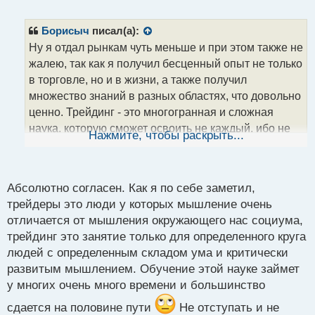
е
п
р
Борисыч
писал(а):
о
Ну я отдал рынкам чуть меньше и при этом также не
ч
жалею, так как я получил бесценный опыт не только
и
т
в торговле, но и в жизни, а также получил
а
множество знаний в разных областях, что довольно
н
ценно. Трейдинг - это многогранная и сложная
н
наука, которую сможет освоить не каждый, ибо не
ы
Нажмите, чтобы раскрыть...
й
все обладают нужной терпеливостью и
п
усидчивостью для этого
о
с
Абсолютно согласен. Как я по себе заметил,
т
трейдеры это люди у которых мышление очень
отличается от мышления окружающего нас социума,
трейдинг это занятие только для определенного круга
людей с определенным складом ума и критически
развитым мышлением. Обучение этой науке займет
у многих очень много времени и большинство
сдается на половине пути
Не отступать и не