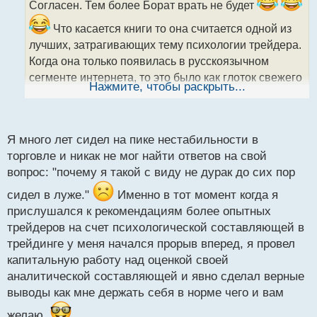
ч
Согласен. Тем более Борат врать не будет
и
Что касается книги то она считается одной из
т
а
лучших, затрагивающих тему психологии трейдера.
н
Когда она только появилась в русскоязычном
н
сегменте интернета, то это было как глоток свежего
ы
Нажмите, чтобы раскрыть...
воздуха, так как многие уже стали понимать, что не
й
п
достаточно знать фундаментально - техническую
о
составляющую, нужно еще и работать с
с
Я много лет сидел на пике нестабильности в
психологией, чтобы чего то добиться.
т
торговле и никак не мог найти ответов на свой
вопрос: "почему я такой с виду не дурак до сих пор
сидел в луже."
Именно в тот момент когда я
прислушался к рекомендациям более опытных
трейдеров на счет психологической составляющей в
трейдинге у меня начался прорыв вперед, я провел
капитальную работу над оценкой своей
аналитической составляющей и явно сделал верные
выводы как мне держать себя в норме чего и вам
желаю.