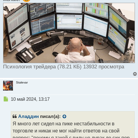
Психология трейдера (78.21 КБ) 13932 просмотра
Stalevar
Н
10 май 2024, 13:17
е
п
р
Аладдин
писал(а):
о
Я много лет сидел на пике нестабильности в
ч
торговле и никак не мог найти ответов на свой
и
т
вопрос: "почему я такой с виду не дурак до сих пор