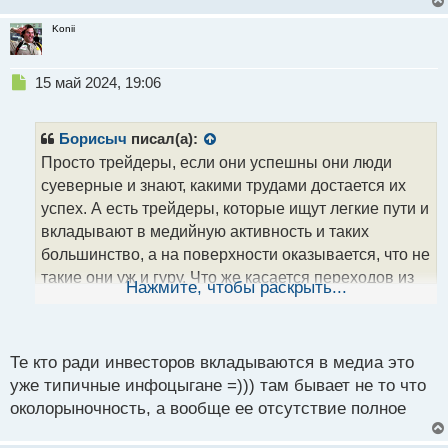
Konii
Н
15 май 2024, 19:06
е
п
р
Борисыч
писал(а):
о
Просто трейдеры, если они успешны они люди
ч
суеверные и знают, какими трудами достается их
и
т
успех. А есть трейдеры, которые ищут легкие пути и
а
вкладывают в медийную активность и таких
н
большинство, а на поверхности оказывается, что не
н
такие они уж и гуру. Что же касается переходов из
ы
Нажмите, чтобы раскрыть...
й
трейдеры в брокеры тут ничего удивительного ведь
п
это в определенной степени рост в их
о
с
профессиональной карьере
Те кто ради инвесторов вкладываются в медиа это
т
уже типичные инфоцыгане =))) там бывает не то что
околорыночность, а вообще ее отсутствие полное