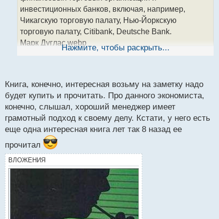
т
инвестиционных банков, включая, например,
а
Чикагскую торговую палату, Нью-Йоркскую
н
торговую палату, Citibank, Deutsche Bank.
н
Марк Дуглас.webp
ы
Нажмите, чтобы раскрыть...
й
Марком было написано несколько книг где
п
раскрываются глубины психологии трейдера и как
о
настраивать себя эмоционально чтобы торговля на
с
Книга, конечно, интересная возьму на заметку надо
финансовых рынках была направлена в сторону
т
будет купить и прочитать. Про данного экономиста,
стабильно роста.
конечно, слышал, хороший менеджер имеет
Марк Дуглас. "Торговля в зоне"
грамотный подход к своему делу. Кстати, у него есть
Марк Дуглас. Торговля в зоне.pdf
еще одна интересная книга лет так 8 назад ее
прочитал
ВЛОЖЕНИЯ