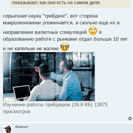
показывает, как оно есть на самом деле.
ы
й
п
серьезная наука "трейдинг", вот сторона
о
макроэкономики упоминается, а сколько еще их в
с
т
направлении валютных спекуляций
я
образованию работе с рынками отдал больше 10 лет
и ни капельки не жалею
Изучение работы трейдером (26.6 КБ) 13875
просмотров
Борисыч