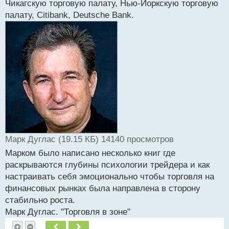
Чикагскую торговую палату, Нью-Йоркскую торговую
и
т
палату, Citibank, Deutsche Bank.
а
н
н
ы
й
п
о
с
т
Марк Дуглас (19.15 КБ) 14140 просмотров
Марком было написано несколько книг где
раскрываются глубины психологии трейдера и как
настраивать себя эмоционально чтобы торговля на
финансовых рынках была направлена в сторону
стабильно роста.
Марк Дуглас. "Торговля в зоне"
Пред.
След.