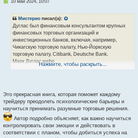
Н
10 май 2024, 10:07
jqldpccBJUU (11.91 КБ) 1849 просмотров
е
п
р
Мистерио
писал(а):
о
Дуглас был финансовым консультантом крупных
ч
финансовых торговых организаций и
и
т
инвестиционных банков, включая, например,
а
Чикагскую торговую палату, Нью-Йоркскую
н
торговую палату, Citibank, Deutsche Bank.
н
Марк Дуглас.webp
ы
Нажмите, чтобы раскрыть...
й
Марком было написано несколько книг где
п
раскрываются глубины психологии трейдера и как
о
настраивать себя эмоционально чтобы торговля на
с
финансовых рынках была направлена в сторону
т
Это прекрасная книга, которая поможет каждому
стабильно роста.
трейдеру преодолеть психологические барьеры и
Марк Дуглас. "Торговля в зоне"
научиться принимать разумные торговые решения.
Марк Дуглас. Торговля в зоне.pdf
Автор подробно объясняет, как важно научиться
контролировать свои эмоции и действовать в
соответствии с планом, чтобы добиться успеха на