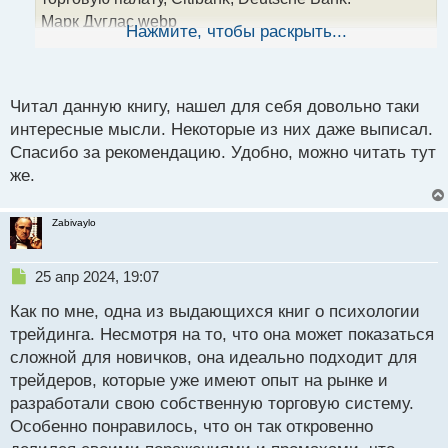
н
Марк Дуглас.webp
ы
Нажмите, чтобы раскрыть...
й
Марком было написано несколько книг где
п
раскрываются глубины психологии трейдера и как
о
настраивать себя эмоционально чтобы торговля на
с
Читал данную книгу, нашел для себя довольно таки
финансовых рынках была направлена в сторону
т
интересные мысли. Некоторые из них даже выписал.
стабильно роста.
Спасибо за рекомендацию. Удобно, можно читать тут
Марк Дуглас. "Торговля в зоне"
же.
Марк Дуглас. Торговля в зоне.pdf
Zabivaylo
Н
25 апр 2024, 19:07
е
Как по мне, одна из выдающихся книг о психологии
п
р
трейдинга. Несмотря на то, что она может показаться
о
сложной для новичков, она идеально подходит для
ч
трейдеров, которые уже имеют опыт на рынке и
и
т
разработали свою собственную торговую систему.
а
Особенно понравилось, что он так откровенно
н