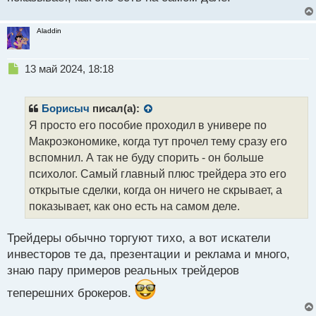
Aladdin
Н
13 май 2024, 18:18
е
п
р
Борисыч
писал(а):
о
Я просто его пособие проходил в универе по
ч
Макроэкономике, когда тут прочел тему сразу его
и
т
вспомнил. А так не буду спорить - он больше
а
психолог. Самый главный плюс трейдера это его
н
открытые сделки, когда он ничего не скрывает, а
н
показывает, как оно есть на самом деле.
ы
й
п
Трейдеры обычно торгуют тихо, а вот искатели
о
инвесторов те да, презентации и реклама и много,
с
знаю пару примеров реальных трейдеров
т
теперешних брокеров.