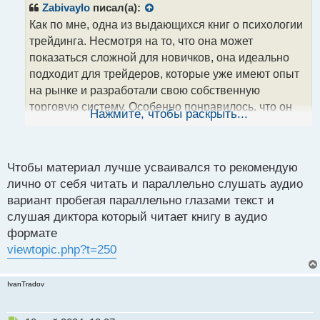
р
Zabivaylo
писал(а):
о
Как по мне, одна из выдающихся книг о психологии
ч
трейдинга. Несмотря на то, что она может
и
т
показаться сложной для новичков, она идеально
а
подходит для трейдеров, которые уже имеют опыт
н
на рынке и разработали свою собственную
н
торговую систему. Особенно понравилось, что он
ы
Нажмите, чтобы раскрыть...
й
так откровенно делился своими поражениями и
п
промахами, что помогает новичкам избегать
о
подобных ошибок. Мне советовали ее прочитывать
с
Чтобы материал лучше усваивался то рекомендую
несколько раз с промежутками в пару месяцев,
т
лично от себя читать и параллельно слушать аудио
чтобы материал лучше впитался в память. Пока
вариант пробегая параллельно глазами текст и
только один раз прочитал, но в скором будущем
слушая диктора который читает книгу в аудио
обязательно вернусь к ней.
формате
viewtopic.php?t=250
IvanTradov