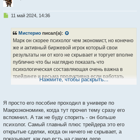
Н
11 май 2024, 14:36
е
п
р
Мистерио
писал(а):
о
Марк он скорее психолог чем экономист, но конечно
ч
же и активный биржевой игрок который свои
и
т
результаты ни от кого не скрывает и торгует вполне
а
публично что бы наглядно показать что
н
психологическая составляющая очень важна в
н
трейдинге и весьма продуктивна если работать
ы
Нажмите, чтобы раскрыть...
й
держа голову в холодном состоянии.
п
PS книга которую вы упомянули есть на форуме,
о
с
Я просто его пособие проходил в универе по
вот
viewtopic.php?t=240
т
Макроэкономике, когда тут прочел тему сразу его
вспомнил. А так не буду спорить - он больше
психолог. Самый главный плюс трейдера это его
открытые сделки, когда он ничего не скрывает, а
показывает, как оно есть на самом деле.