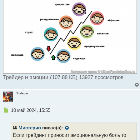
Трейдер и эмоции (107.88 КБ) 13927 просмотров
Stalevar
Н
10 май 2024, 15:55
е
п
р
Мистерио
писал(а):
о
Если трейдинг приносит эмоциональную боль то
ч