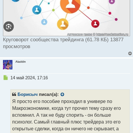
Круговорот сообщества трейдинга (61.78 КБ) 13877
просмотров
Aladdin
Н
14 май 2024, 17:16
е
п
р
Борисыч
писал(а):
о
Я просто его пособие проходил в универе по
ч
Макроэкономике, когда тут прочел тему сразу его
и
т
вспомнил. А так не буду спорить - он больше
а
психолог. Самый главный плюс трейдера это его
н
открытые сделки, когда он ничего не скрывает, а
н