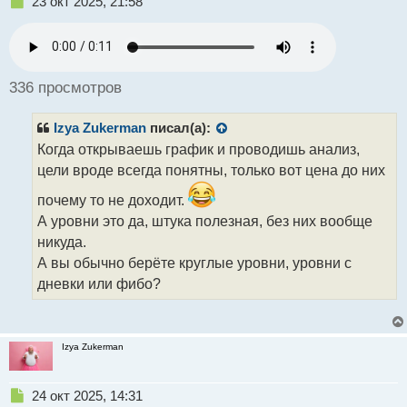
Н
23 окт 2025, 21:58
е
п
р
о
ч
336 просмотров
и
т
Izya Zukerman
писал(а):
а
н
Когда открываешь график и проводишь анализ,
н
цели вроде всегда понятны, только вот цена до них
ы
й
почему то не доходит.
п
А уровни это да, штука полезная, без них вообще
о
никуда.
с
т
А вы обычно берёте круглые уровни, уровни с
дневки или фибо?
Izya Zukerman
Н
24 окт 2025, 14:31