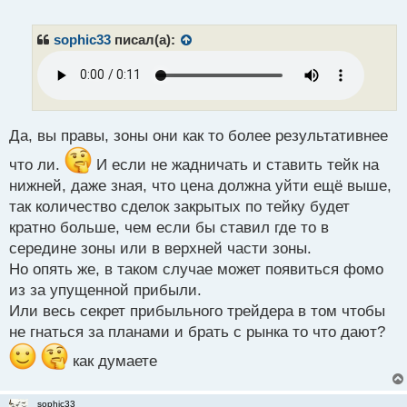
е
п
р
sophic33
писал(а):
о
ч
и
т
а
н
Да, вы правы, зоны они как то более результативнее
н
что ли.
И если не жадничать и ставить тейк на
ы
й
нижней, даже зная, что цена должна уйти ещё выше,
п
так количество сделок закрытых по тейку будет
о
кратно больше, чем если бы ставил где то в
с
середине зоны или в верхней части зоны.
т
Но опять же, в таком случае может появиться фомо
из за упущенной прибыли.
Или весь секрет прибыльного трейдера в том чтобы
не гнаться за планами и брать с рынка то что дают?
как думаете
sophic33