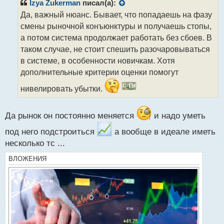
р
Izya Zukerman
писал(а):
о
Да, важный нюанс. Бывает, что попадаешь на фазу
ч
смены рыночной конъюнктуры и получаешь стопы,
и
т
а потом система продолжает работать без сбоев. В
а
таком случае, не стоит спешить разочаровываться
н
в системе, в особенности новичкам. Хотя
н
дополнительные критерии оценки помогут
ы
й
нивелировать убытки.
п
о
с
Да рынок он постоянно меняется
и надо уметь
т
под него подстроиться
а вообще в идеале иметь
несколько тс ...
ВЛОЖЕНИЯ