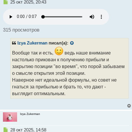
Н
25 окт 2025, 20:43
е
п
р
о
ч
315 просмотров
и
т
Izya Zukerman
писал(а):
а
н
Вообще так и есть,
ведь наше внимание
н
настолько прикован к получению прибыли и
ы
й
закрытию позиции "во время", что порой забываем
п
о смысле открытия этой позиции.
о
Наверное нет идеальной формулы, но совет не
с
т
гнаться за прибылью и брать то, что дают -
выглядит оптимальным.
Izya Zukerman
Н
28 окт 2025, 14:58