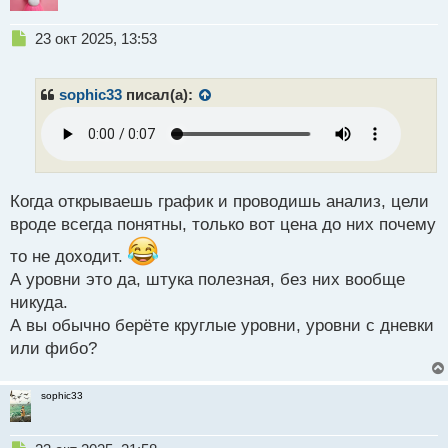
Н
23 окт 2025, 13:53
е
п
р
sophic33
писал(а):
о
ч
и
т
а
н
Когда открываешь график и проводишь анализ, цели
н
вроде всегда понятны, только вот цена до них почему
ы
й
то не доходит.
п
А уровни это да, штука полезная, без них вообще
о
никуда.
с
А вы обычно берёте круглые уровни, уровни с дневки
т
или фибо?
sophic33