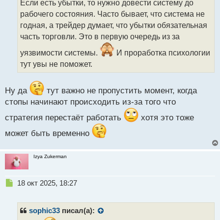
Если есть убытки, то нужно довести систему до
ч
рабочего состояния. Часто бывает, что система не
и
т
годная, а трейдер думает, что убытки обязательная
а
часть торговли. Это в первую очередь из за
н
н
уязвимости системы.
И проработка психологии
ы
тут увы не поможет.
й
п
о
Ну да
тут важно не пропустить момент, когда
с
стопы начинают происходить из-за того что
т
стратегия перестаёт работать
хотя это тоже
может быть временно
Izya Zukerman
Н
18 окт 2025, 18:27
е
п
р
sophic33
писал(а):
о