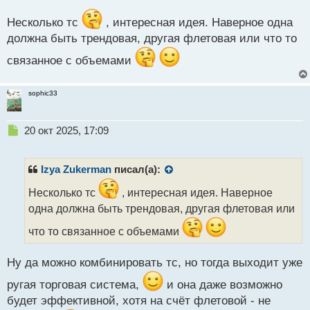
с
т
Несколько тс
, интересная идея. Наверное одна
должна быть трендовая, другая флетовая или что то
связанное с объемами
sophic33
Н
20 окт 2025, 17:09
е
п
р
Izya Zukerman
писал(а):
о
ч
Несколько тс
, интересная идея. Наверное
и
одна должна быть трендовая, другая флетовая или
т
а
что то связанное с объемами
н
н
Ну да можно комбинировать тс, но тогда выходит уже
ы
й
ругая торговая система,
и она даже возможно
п
будет эффективной, хотя на счёт флетовой - не
о