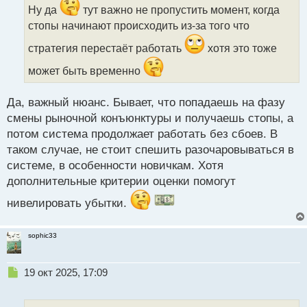
ч
Ну да
тут важно не пропустить момент, когда
и
стопы начинают происходить из-за того что
т
а
стратегия перестаёт работать
хотя это тоже
н
может быть временно
н
ы
й
Да, важный нюанс. Бывает, что попадаешь на фазу
п
смены рыночной конъюнктуры и получаешь стопы, а
о
с
потом система продолжает работать без сбоев. В
т
таком случае, не стоит спешить разочаровываться в
системе, в особенности новичкам. Хотя
дополнительные критерии оценки помогут
нивелировать убытки.
sophic33
Н
19 окт 2025, 17:09
е
п