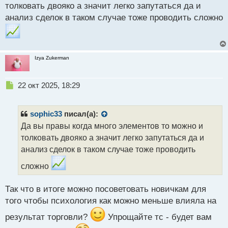
толковать двояко а значит легко запутаться да и
о
с
анализ сделок в таком случае тоже проводить сложно
т
Izya Zukerman
Н
22 окт 2025, 18:29
е
п
р
sophic33
писал(а):
о
Да вы правы когда много элементов то можно и
ч
толковать двояко а значит легко запутаться да и
и
т
анализ сделок в таком случае тоже проводить
а
сложно
н
н
ы
Так что в итоге можно посоветовать новичкам для
й
того чтобы психология как можно меньше влияла на
п
о
результат торговли?
Упрощайте тс - будет вам
с