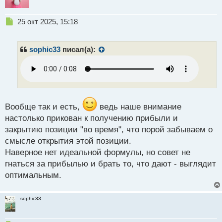
не гнаться за планами и брать с рынка то что дают?
как думаете
Н
25 окт 2025, 15:18
е
п
р
sophic33
писал(а):
о
ч
и
т
а
н
Вообще так и есть,
ведь наше внимание
н
настолько прикован к получению прибыли и
ы
й
закрытию позиции "во время", что порой забываем о
п
смысле открытия этой позиции.
о
Наверное нет идеальной формулы, но совет не
с
гнаться за прибылью и брать то, что дают - выглядит
т
оптимальным.
sophic33