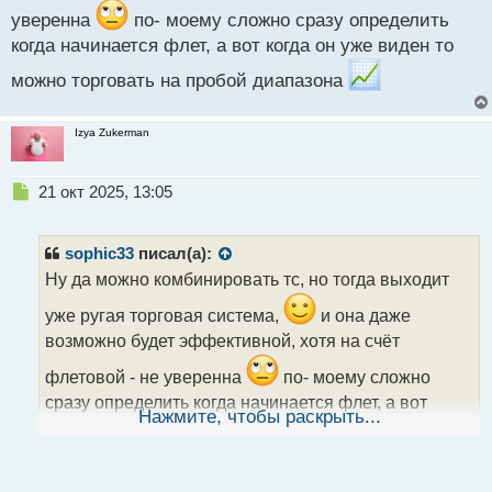
с
уверенна
по- моему сложно сразу определить
т
когда начинается флет, а вот когда он уже виден то
можно торговать на пробой диапазона
Izya Zukerman
Н
21 окт 2025, 13:05
е
п
р
sophic33
писал(а):
о
Ну да можно комбинировать тс, но тогда выходит
ч
и
уже ругая торговая система,
и она даже
т
возможно будет эффективной, хотя на счёт
а
н
флетовой - не уверенна
по- моему сложно
н
сразу определить когда начинается флет, а вот
ы
Нажмите, чтобы раскрыть...
когда он уже виден то можно торговать на пробой
й
п
диапазона
о
с