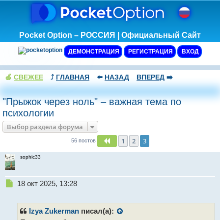
Pocket Option – РОССИЯ | Официальный Сайт
ДЕМОНСТРАЦИЯ
РЕГИСТРАЦИЯ
ВХОД
🍏
СВЕЖЕЕ
⤴️
ГЛАВНАЯ
⬅️
НАЗАД
ВПЕРЕД
➡️
"Прыжок через ноль" – важная тема по
психологии
Выбор раздела форума
1
2
3
Пред.
56 постов
sophic33
Н
18 окт 2025, 13:28
е
п
р
Izya Zukerman
писал(а):
о