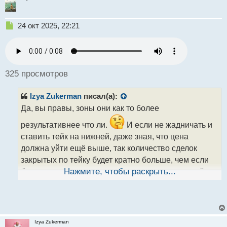
Н
24 окт 2025, 22:21
е
п
р
о
ч
325 просмотров
и
т
Izya Zukerman
писал(а):
а
н
Да, вы правы, зоны они как то более
н
результативнее что ли.
И если не жадничать и
ы
й
ставить тейк на нижней, даже зная, что цена
п
должна уйти ещё выше, так количество сделок
о
закрытых по тейку будет кратно больше, чем если
с
т
бы ставил где то в середине зоны или в верхней
Нажмите, чтобы раскрыть...
части зоны.
Но опять же, в таком случае может появиться фомо
из за упущенной прибыли.
Или весь секрет прибыльного трейдера в том чтобы
Izya Zukerman