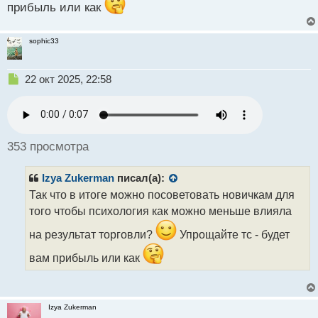
т
прибыль или как
sophic33
Н
22 окт 2025, 22:58
е
п
р
о
ч
353 просмотра
и
т
Izya Zukerman
писал(а):
а
н
Так что в итоге можно посоветовать новичкам для
н
того чтобы психология как можно меньше влияла
ы
й
на результат торговли?
Упрощайте тс - будет
п
о
вам прибыль или как
с
т
Izya Zukerman