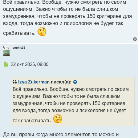
Всё правильно. Вообще, нужно смотреть по своим
т
ощущениям. Важно чтобы тс не была слишком
замудренная, чтобы не проверять 150 критериев для
входа, тогда возможно и психология не будет так
срабатывать.
sophic33
Н
22 окт 2025, 08:00
е
п
р
Izya Zukerman
писал(а):
о
Всё правильно. Вообще, нужно смотреть по своим
ч
ощущениям. Важно чтобы тс не была слишком
и
т
замудренная, чтобы не проверять 150 критериев
а
для входа, тогда возможно и психология не будет
н
н
так срабатывать.
ы
й
Да вы правы когда много элементов то можно и
п