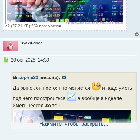
с2 (37.21 КБ) 359 просмотров
Izya Zukerman
Н
20 окт 2025, 14:30
е
п
р
sophic33
писал(а):
о
ч
Да рынок он постоянно меняется
и надо уметь
и
под него подстроиться
а вообще в идеале
т
а
иметь несколько тс ...
н
н
ы
Нажмите, чтобы раскрыть...
й
п
о