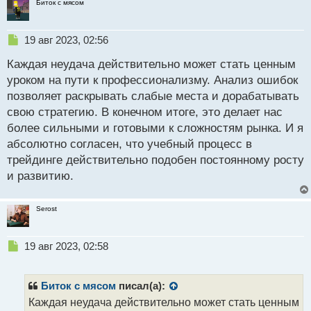
Биток с мясом
Н
19 авг 2023, 02:56
е
Каждая неудача действительно может стать ценным
п
р
уроком на пути к профессионализму. Анализ ошибок
о
позволяет раскрывать слабые места и дорабатывать
ч
свою стратегию. В конечном итоге, это делает нас
и
т
более сильными и готовыми к сложностям рынка. И я
а
абсолютно согласен, что учебный процесс в
н
трейдинге действительно подобен постоянному росту
н
и развитию.
ы
й
п
Serost
о
с
т
Н
19 авг 2023, 02:58
е
п
р
Биток с мясом
писал(а):
о
Каждая неудача действительно может стать ценным
ч