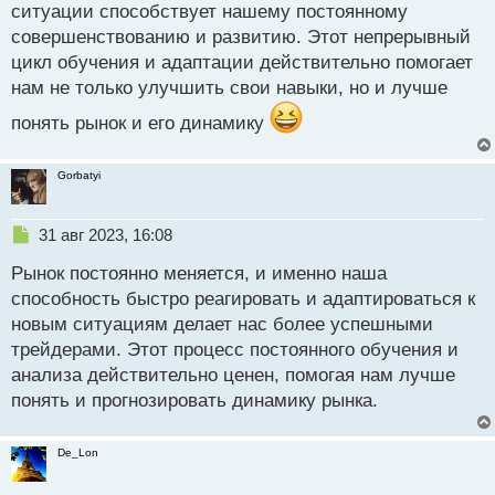
ситуации способствует нашему постоянному
с
совершенствованию и развитию. Этот непрерывный
т
цикл обучения и адаптации действительно помогает
нам не только улучшить свои навыки, но и лучше
понять рынок и его динамику
Gorbatyi
Н
31 авг 2023, 16:08
е
Рынок постоянно меняется, и именно наша
п
р
способность быстро реагировать и адаптироваться к
о
новым ситуациям делает нас более успешными
ч
трейдерами. Этот процесс постоянного обучения и
и
т
анализа действительно ценен, помогая нам лучше
а
понять и прогнозировать динамику рынка.
н
н
ы
De_Lon
й
п