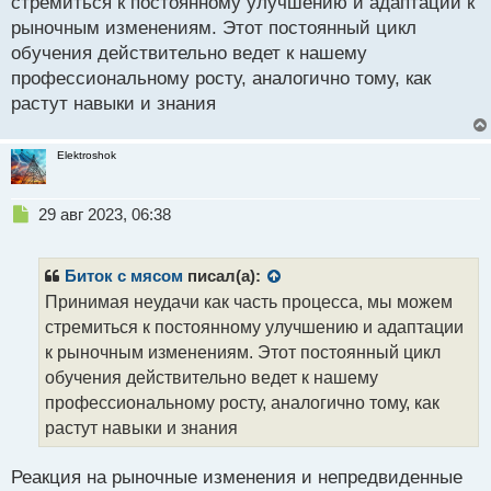
стремиться к постоянному улучшению и адаптации к
о
рыночным изменениям. Этот постоянный цикл
ч
обучения действительно ведет к нашему
и
т
профессиональному росту, аналогично тому, как
а
растут навыки и знания
н
н
ы
Elektroshok
й
п
Н
о
29 авг 2023, 06:38
е
с
п
т
р
Биток с мясом
писал(а):
о
Принимая неудачи как часть процесса, мы можем
ч
стремиться к постоянному улучшению и адаптации
и
т
к рыночным изменениям. Этот постоянный цикл
а
обучения действительно ведет к нашему
н
профессиональному росту, аналогично тому, как
н
растут навыки и знания
ы
й
п
Реакция на рыночные изменения и непредвиденные
о