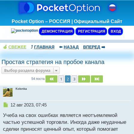
Pocket Option – РОССИЯ | Официальный Сайт
ДЕМОНСТРАЦИЯ
РЕГИСТРАЦИЯ
ВХОД
🍏
СВЕЖЕЕ
⤴️
ГЛАВНАЯ
⬅️
НАЗАД
ВПЕРЕД
➡️
Простая стратегия на пробое канала
Выбор раздела форума
1
2
3
Пред.
След.
След.
54 поста
Kolonka
Н
12 авг 2023, 07:45
е
Учеба на свох ошибках является неотъемлемой
п
р
частью успешной торговли. Иногда даже неудачные
о
сделки приносят ценный опыт, который помогает
ч