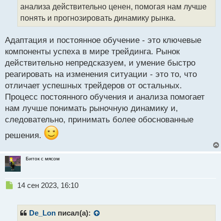
н
анализа действительно ценен, помогая нам лучше
н
понять и прогнозировать динамику рынка.
ы
й
п
Адаптация и постоянное обучение - это ключевые
о
компоненты успеха в мире трейдинга. Рынок
с
действительно непредсказуем, и умение быстро
т
реагировать на изменения ситуации - это то, что
отличает успешных трейдеров от остальных.
Процесс постоянного обучения и анализа помогает
нам лучше понимать рыночную динамику и,
следовательно, принимать более обоснованные
решения.
Биток с мясом
Н
14 сен 2023, 16:10
е
п
р
De_Lon
писал(а):
о