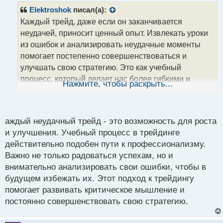
р
Elektroshok
писал(а):
о
Каждый трейд, даже если он заканчивается
ч
неудачей, приносит ценный опыт. Извлекать уроки
и
т
из ошибок и анализировать неудачные моменты
а
помогает постепенно совершенствоваться и
н
улучшать свою стратегию. Это как учебный
н
процесс, который делает нас более гибкими и
ы
Нажмите, чтобы раскрыть...
й
адаптивными к изменениям на рынке. Наши успехи
п
и неудачи - это часть пути к профессионализму в
о
трейдинге.
с
аждый неудачный трейд - это возможность для роста
т
и улучшения. Учебный процесс в трейдинге
действительно подобен пути к профессионализму.
Важно не только радоваться успехам, но и
внимательно анализировать свои ошибки, чтобы в
будущем избежать их. Этот подход к трейдингу
помогает развивать критическое мышление и
постоянно совершенствовать свою стратегию.