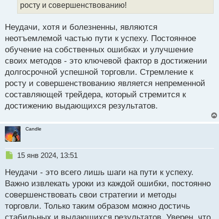
й
росту и совершенствованию!
п
о
Неудачи, хотя и болезненны, являются
с
неотъемлемой частью пути к успеху. Постоянное
т
обучение на собственных ошибках и улучшение
своих методов - это ключевой фактор в достижении
долгосрочной успешной торговли. Стремление к
росту и совершенствованию является непременной
составляющей трейдера, который стремится к
достижению выдающихся результатов.
Candle
Н
15 янв 2024, 13:51
е
Неудачи - это всего лишь шаги на пути к успеху.
п
р
Важно извлекать уроки из каждой ошибки, постоянно
о
совершенствовать свои стратегии и методы
ч
торговли. Только таким образом можно достичь
и
т
стабильных и выдающихся результатов. Уверен, что