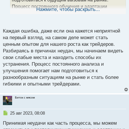
н
Процесс постоянного обучения и адаптации
ы
Нажмите, чтобы раскрыть...
й
действительно поднимает наши навыки на новый
п
уровень и помогает достигать более успешных
о
результатов.
с
Каждая ошибка, даже если она кажется неприятной
т
на первый взгляд, на самом деле может стать
ценным опытом для нашего роста как трейдеров.
Разбираясь в причинах неудач, мы начинаем видеть
свои слабые места и находить способы их
устранения. Процесс постоянного анализа и
улучшения помогает нам подготовиться к
разнообразным ситуациям на рынке и стать более
гибкими и опытными трейдерами.
Биток с мясом
Н
25 авг 2023, 08:08
е
Принимая неудачи как часть процесса, мы можем
п
р