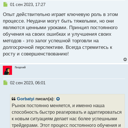
Н
о
01 сен 2023, 17:27
е
с
Опыт действительно играет ключевую роль в этом
п
т
р
процессе. Неудачи могут быть тяжелыми, но они
о
являются ценными уроками. Принцип постоянного
ч
обучения на своих ошибках и улучшения своих
и
т
методов - это залог успешной торговли на
а
долгосрочной перспективе. Всегда стремитесь к
н
росту и совершенствованию!
н
ы
й
Георгий
п
о
с
Н
02 сен 2023, 06:01
т
е
п
р
Gorbatyi
писал(а):
о
Рынок постоянно меняется, и именно наша
ч
способность быстро реагировать и адаптироваться
и
т
к новым ситуациям делает нас более успешными
а
трейдерами. Этот процесс постоянного обучения и