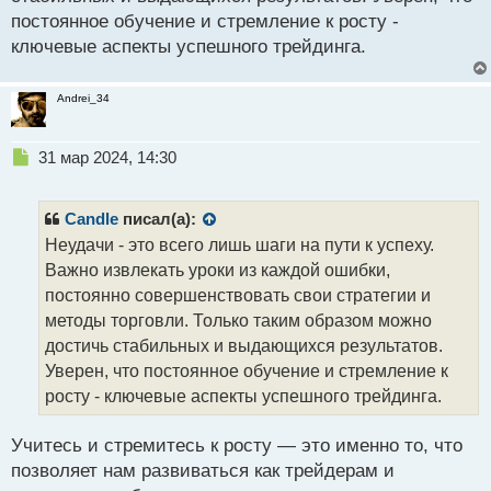
а
постоянное обучение и стремление к росту -
н
ключевые аспекты успешного трейдинга.
н
ы
й
Andrei_34
п
о
с
Н
31 мар 2024, 14:30
т
е
п
р
Candle
писал(а):
о
Неудачи - это всего лишь шаги на пути к успеху.
ч
Важно извлекать уроки из каждой ошибки,
и
т
постоянно совершенствовать свои стратегии и
а
методы торговли. Только таким образом можно
н
достичь стабильных и выдающихся результатов.
н
Уверен, что постоянное обучение и стремление к
ы
й
росту - ключевые аспекты успешного трейдинга.
п
о
Учитесь и стремитесь к росту — это именно то, что
с
позволяет нам развиваться как трейдерам и
т