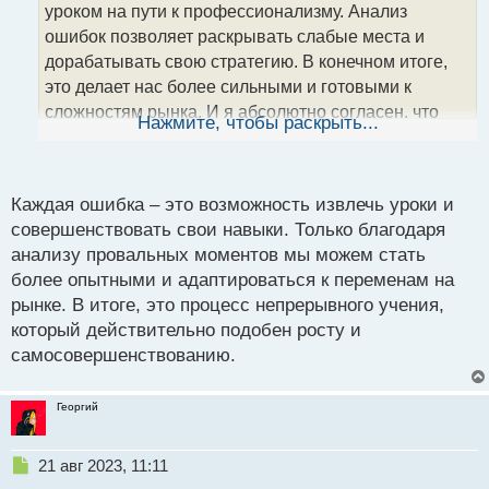
уроком на пути к профессионализму. Анализ
и
т
ошибок позволяет раскрывать слабые места и
а
дорабатывать свою стратегию. В конечном итоге,
н
это делает нас более сильными и готовыми к
н
сложностям рынка. И я абсолютно согласен, что
ы
Нажмите, чтобы раскрыть...
й
учебный процесс в трейдинге действительно
п
подобен постоянному росту и развитию.
о
с
Каждая ошибка – это возможность извлечь уроки и
т
совершенствовать свои навыки. Только благодаря
анализу провальных моментов мы можем стать
более опытными и адаптироваться к переменам на
рынке. В итоге, это процесс непрерывного учения,
который действительно подобен росту и
самосовершенствованию.
Георгий
Н
21 авг 2023, 11:11
е