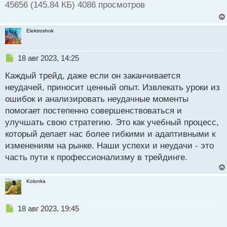
45656 (145.84 КБ) 4086 просмотров
Elektroshok
Н
18 авг 2023, 14:25
е
Каждый трейд, даже если он заканчивается
п
р
неудачей, приносит ценный опыт. Извлекать уроки из
о
ошибок и анализировать неудачные моменты
ч
помогает постепенно совершенствоваться и
и
т
улучшать свою стратегию. Это как учебный процесс,
а
который делает нас более гибкими и адаптивными к
н
изменениям на рынке. Наши успехи и неудачи - это
н
часть пути к профессионализму в трейдинге.
ы
й
п
Kolonka
о
с
т
Н
18 авг 2023, 19:45
е
п