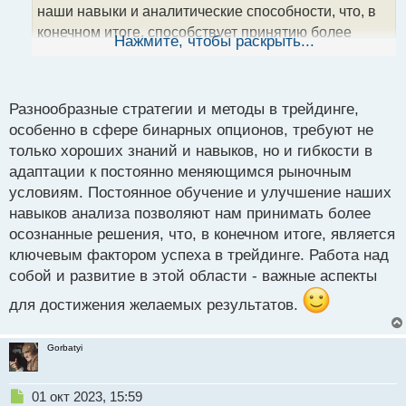
н
наши навыки и аналитические способности, что, в
н
конечном итоге, способствует принятию более
ы
Нажмите, чтобы раскрыть...
й
информированных и обдуманных решений. Это
п
действительно ключевые компоненты успеха в
о
с
трейдинге!
Разнообразные стратегии и методы в трейдинге,
т
особенно в сфере бинарных опционов, требуют не
только хороших знаний и навыков, но и гибкости в
адаптации к постоянно меняющимся рыночным
условиям. Постоянное обучение и улучшение наших
навыков анализа позволяют нам принимать более
осознанные решения, что, в конечном итоге, является
ключевым фактором успеха в трейдинге. Работа над
собой и развитие в этой области - важные аспекты
для достижения желаемых результатов.
Gorbatyi
Н
01 окт 2023, 15:59