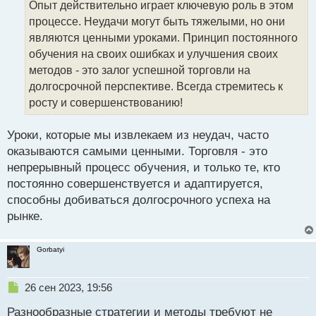
Опыт действительно играет ключевую роль в этом
ч
процессе. Неудачи могут быть тяжелыми, но они
и
т
являются ценными уроками. Принцип постоянного
а
обучения на своих ошибках и улучшения своих
н
методов - это залог успешной торговли на
н
долгосрочной перспективе. Всегда стремитесь к
ы
й
росту и совершенствованию!
п
о
Уроки, которые мы извлекаем из неудач, часто
с
оказываются самыми ценными. Торговля - это
т
непрерывный процесс обучения, и только те, кто
постоянно совершенствуется и адаптируется,
способны добиваться долгосрочного успеха на
рынке.
Gorbatyi
Н
26 сен 2023, 19:56
е
Разнообразные стратегии и методы требуют не
п