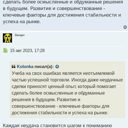
сделать более осмысленные и обдуманные решения
и
т
в будущем. Развитие и совершенствование -
а
ключевые факторы для достижения стабильности и
н
успеха на рынке.
н
ы
й
Danger
п
о
с
Н
15 авг 2023, 17:28
т
е
п
р
Kolonka
писал(а):
о
Учеба на свох ошибках является неотъемлемой
ч
частью успешной торговли. Иногда даже неудачные
и
т
сделки приносят ценный опыт, который помогает
а
сделать более осмысленные и обдуманные
н
решения в будущем. Развитие и
н
совершенствование - ключевые факторы для
ы
й
достижения стабильности и успеха на рынке.
п
о
Каждая неудача становится шагом к пониманию
с