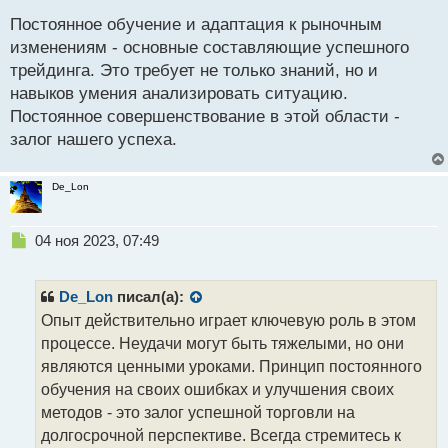
е
Постоянное обучение и адаптация к рыночным
п
р
изменениям - основные составляющие успешного
о
трейдинга. Это требует не только знаний, но и
ч
навыков умения анализировать ситуацию.
и
т
Постоянное совершенствование в этой области -
а
залог нашего успеха.
н
н
ы
De_Lon
й
п
Н
о
04 ноя 2023, 07:49
е
с
п
т
р
De_Lon
писал(а):
о
Опыт действительно играет ключевую роль в этом
ч
процессе. Неудачи могут быть тяжелыми, но они
и
т
являются ценными уроками. Принцип постоянного
а
обучения на своих ошибках и улучшения своих
н
методов - это залог успешной торговли на
н
долгосрочной перспективе. Всегда стремитесь к
ы