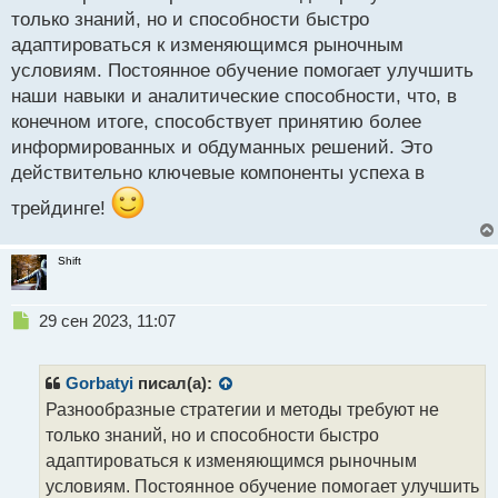
р
только знаний, но и способности быстро
о
адаптироваться к изменяющимся рыночным
ч
условиям. Постоянное обучение помогает улучшить
и
т
наши навыки и аналитические способности, что, в
а
конечном итоге, способствует принятию более
н
информированных и обдуманных решений. Это
н
действительно ключевые компоненты успеха в
ы
й
трейдинге!
п
о
с
Shift
т
Н
29 сен 2023, 11:07
е
п
р
Gorbatyi
писал(а):
о
Разнообразные стратегии и методы требуют не
ч
только знаний, но и способности быстро
и
т
адаптироваться к изменяющимся рыночным
а
условиям. Постоянное обучение помогает улучшить