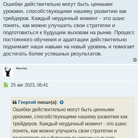
Ошибки действительно могут быть ценными
п
р
уроками, способствующими нашему развитию как
о
трейдеров. Каждый неудачный момент - это шанс
ч
понять, как можно улучшить свои стратегии и
и
т
подготовиться к будущим вызовам на рынке. Процесс
а
постоянного обучения и адаптации действительно
н
поднимает наши навыки на новый уровень и помогает
н
достигать более успешных результатов.
ы
й
п
Neonka
о
с
т
Н
25 авг 2023, 06:41
е
п
р
Георгий
писал(а):
о
Ошибки действительно могут быть ценными
ч
уроками, способствующими нашему развитию как
и
т
трейдеров. Каждый неудачный момент - это шанс
а
понять, как можно улучшить свои стратегии и
н
подготовиться к будущим вызовам на рынке.