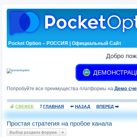
Pocket Option – РОССИЯ | Официальный Сайт
Добро пож
ДЕМОНСТРАЦ
Попробуйте все преимущества платформы на
Демо сче
🍏
СВЕЖЕЕ
⤴️
ГЛАВНАЯ
⬅️
НАЗАД
ВПЕРЕД
➡️
Простая стратегия на пробое канала
Выбор раздела форума