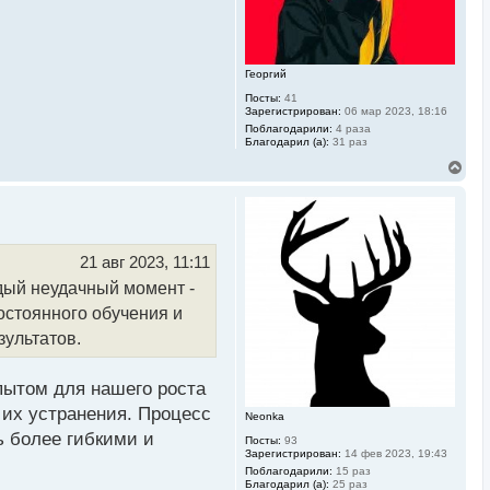
ч
а
л
у
Георгий
Посты:
41
Зарегистрирован:
06 мар 2023, 18:16
Поблагодарили:
4 раза
Благодарил (а):
31 раз
В
е
р
н
у
т
ь
21 авг 2023, 11:11
с
дый неудачный момент -
я
к
остоянного обучения и
н
а
зультатов.
ч
а
л
пытом для нашего роста
у
 их устранения. Процесс
Neonka
ь более гибкими и
Посты:
93
Зарегистрирован:
14 фев 2023, 19:43
Поблагодарили:
15 раз
Благодарил (а):
25 раз