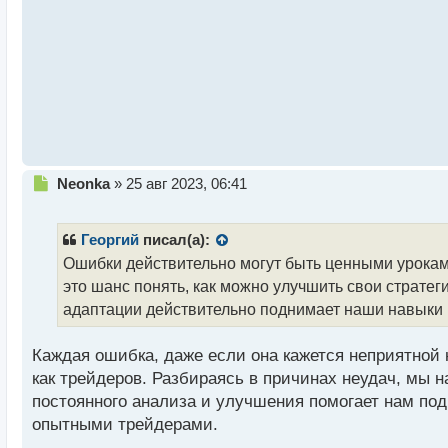
а
н
н
ы
й
п
о
с
т
Н
Neonka
»
25 авг 2023, 06:41
е
п
р
Георгий
писал(а):
о
Ошибки действительно могут быть ценными урокам
ч
это шанс понять, как можно улучшить свои стратег
и
т
адаптации действительно поднимает наши навыки н
а
н
Каждая ошибка, даже если она кажется неприятной 
н
как трейдеров. Разбираясь в причинах неудач, мы 
ы
й
постоянного анализа и улучшения помогает нам под
п
опытными трейдерами.
о