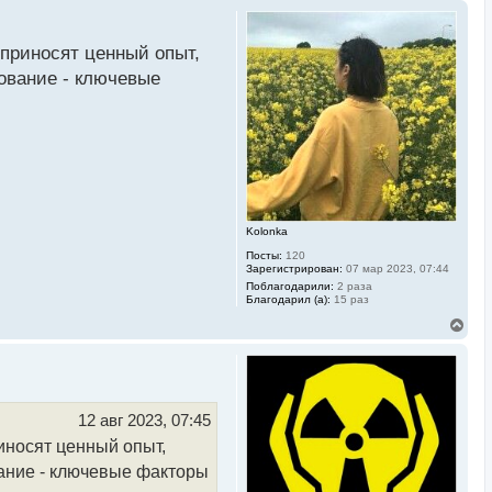
приносят ценный опыт,
ование - ключевые
Kolonka
Посты:
120
Зарегистрирован:
07 мар 2023, 07:44
Поблагодарили:
2 раза
Благодарил (а):
15 раз
В
е
р
н
у
т
ь
12 авг 2023, 07:45
с
иносят ценный опыт,
я
к
ание - ключевые факторы
н