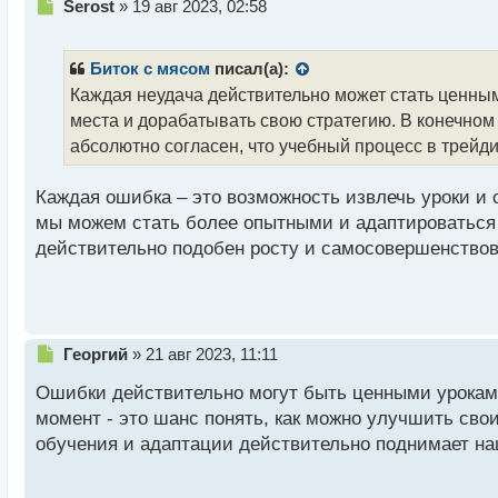
Н
Serost
»
19 авг 2023, 02:58
е
п
р
Биток с мясом
писал(а):
о
Каждая неудача действительно может стать ценны
ч
места и дорабатывать свою стратегию. В конечном 
и
т
абсолютно согласен, что учебный процесс в трейд
а
н
Каждая ошибка – это возможность извлечь уроки и
н
мы можем стать более опытными и адаптироваться к
ы
й
действительно подобен росту и самосовершенство
п
о
с
т
Н
Георгий
»
21 авг 2023, 11:11
е
Ошибки действительно могут быть ценными урокам
п
р
момент - это шанс понять, как можно улучшить сво
о
обучения и адаптации действительно поднимает на
ч
и
т