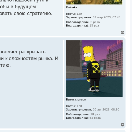
у
тобы в будущем
Kolonka
овать свою стратегию.
Посты:
120
Зарегистрирован:
07 мар 2023, 07:44
Поблагодарили:
2 раза
Благодарил (а):
15 раз
В
е
р
н
у
зволяет раскрывать
т
ь
ми к сложностям рынка. И
с
итию.
я
к
н
а
ч
а
л
у
Биток с мясом
Посты:
170
Зарегистрирован:
05 авг 2023, 08:30
Поблагодарили:
18 раз
Благодарил (а):
54 раза
В
е