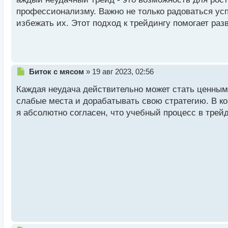
н
профессионализму. Важно не только радоваться ус
ы
й
избежать их. Этот подход к трейдингу помогает ра
п
о
с
т
Н
Биток с мясом
»
19 авг 2023, 02:56
е
Каждая неудача действительно может стать ценным
п
р
слабые места и дорабатывать свою стратегию. В ко
о
я абсолютно согласен, что учебный процесс в трей
ч
и
т
а
н
н
ы
й
п
о
с
т