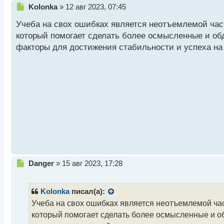
Н
Kolonka
»
12 авг 2023, 07:45
е
Учеба на свох ошибках является неотъемлемой час
п
р
который помогает сделать более осмысленные и о
о
факторы для достижения стабильности и успеха на
ч
и
т
а
н
н
ы
й
п
о
с
т
Н
Danger
»
15 авг 2023, 17:28
е
п
р
Kolonka
писал(а):
о
Учеба на свох ошибках является неотъемлемой ча
ч
который помогает сделать более осмысленные и 
и