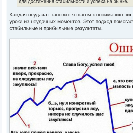
т
для достижения стабильности и успеха на рынке.
а
н
Каждая неудача становится шагом к пониманию риск
н
уроки из неудачных моментов. Этот подход помогае
ы
й
стабильные и прибыльные результаты.
п
о
с
т