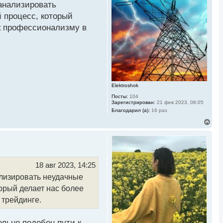
 анализировать
т
ь
 процесс, который
с
 к профессионализму в
я
к
н
а
ч
а
л
у
Elektroshok
Посты:
104
Зарегистрирован:
21 фев 2023, 08:05
Благодарил (а):
16 раз
В
е
р
н
у
т
ь
18 авг 2023, 14:25
с
ализировать неудачные
я
к
орый делает нас более
н
а
 трейдинге.
ч
а
л
льно подобен пути к