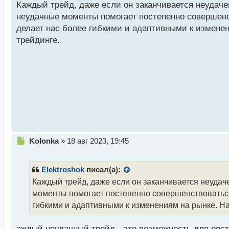
Каждый трейд, даже если он заканчивается неудаче
п
р
неудачные моменты помогает постепенно совершенс
о
делает нас более гибкими и адаптивными к изменен
ч
трейдинге.
и
т
а
н
н
ы
й
п
о
с
т
Н
Kolonka
»
18 авг 2023, 19:45
е
п
р
Elektroshok
писал(а):
о
Каждый трейд, даже если он заканчивается неудач
ч
моменты помогает постепенно совершенствоваться 
и
т
гибкими и адаптивными к изменениям на рынке. Наш
а
н
аждый неудачный трейд - это возможность для рост