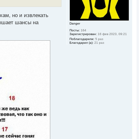
а
ч
а
л
хам, но и извлекать
у
вышает шансы на
Danger
Посты:
164
Зарегистрирован:
16 фев 2023, 09:21
Поблагодарили:
5 раз
Благодарил (а):
21 раз