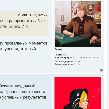
р
н
у
т
ь
19 авг 2023, 02:56
с
оляет раскрывать слабые
я
к
стям рынка. И я
н
а
ч
а
л
изу провальных моментов
у
го учения, который
Serost
Посты:
86
Зарегистрирован:
03 мар 2023, 12:35
Поблагодарили:
12 раз
Благодарил (а):
31 раз
В
е
р
н
у
 Каждый неудачный
т
ь
е. Процесс постоянного
с
е успешных результатов.
я
к
н
а