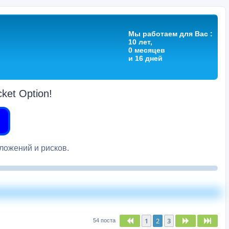
Мы работаем для Вас :
10 лет,
0 месяцев
и 16 дней
et Option!
вложений и рисков.
1
2
3
Пред.
След.
След
54 поста