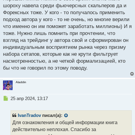
р
шороху навела среди фьючерсных скальперов да и
о
Форексных тоже. У кого - то получалось применить
ч
подход автора у кого - то не очень, но многие верили
и
т
что именно он им поможет заработать миллионы) И я
а
тоже. Нужно лишь помнить при прочтении, что
н
взгляд на трейдинг у автора свой и сформирован он
н
индивидуальным восприятием рынка через призму
ы
й
набора сетапов, которые как не крути фильтрует
п
насмотренностью, а не четкой формализацией, кто
о
бы что не говорил по этому поводу.
с
т
Aladdin
Н
25 апр 2024, 13:17
е
п
р
IvanTradov
писал(а):
о
Для ознакомления и общей информации книга
ч
действительно неплохая. Спасибо за
и