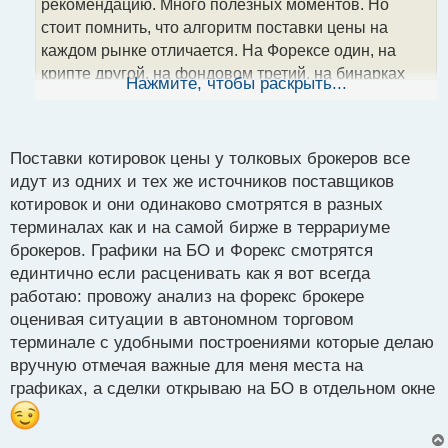
т
рекомендацию. Много полезных моментов. Но
а
стоит помнить, что алгоритм поставки цены на
н
каждом рынке отличается. На Форексе один, на
н
крипте другой, на фондовом третий, на бинарках
ы
Нажмите, чтобы раскрыть...
й
четвертый. А в остальном можно без проблем,
п
применять данный подход. Желательно в купе с
о
другими стратегиями для повышения
с
Поставки котировок цены у толковых брокеров все
результативности.
т
идут из одних и тех же источников поставщиков
котировок и они одинаково смотрятся в разных
терминалах как и на самой бирже в террариуме
брокеров. Графики на БО и Форекс смотрятся
единтично если расценивать как я вот всегда
работаю: провожу анализ на форекс брокере
оценивая ситуации в автономном торговом
терминале с удобными построениями которые делаю
вручную отмечая важные для меня места на
графиках, а сделки открываю на БО в отдельном окне