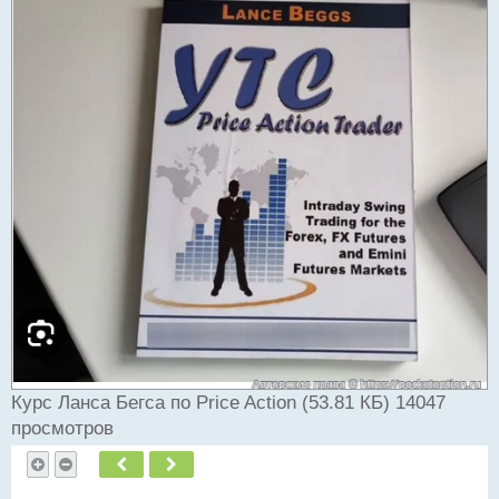
Курс Ланса Бегса по Price Action (53.81 КБ) 14047
просмотров
Пред.
След.