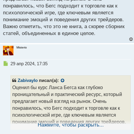
ч
понравилось, что Бегс подходит к торговле как к
и
т
психологической игре, где ключевым является
а
понимание эмоций и поведения других трейдеров.
н
Важно отметить, что это не книга, а скорее сборник
н
статей, объединенных в единое целое.
ы
й
п
Misterio
о
с
т
Н
29 апр 2024, 17:35
е
п
р
Zabivaylo
писал(а):
о
Оценил бы курс Ланса Бегса как глубоко
ч
проницательный и практический ресурс, который
и
т
предлагает новый взгляд на рынок. Очень
а
понравилось, что Бегс подходит к торговле как к
н
психологической игре, где ключевым является
н
понимание эмоций и поведения других трейдеров.
ы
Нажмите, чтобы раскрыть...
й
Важно отметить, что это не книга, а скорее сборник
п