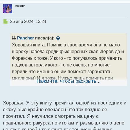
Aladdin
Н
25 апр 2024, 13:24
е
п
р
Pancher
писал(а):
о
Хорошая книга. Помню в свое время она не мало
ч
шороху навела среди фьючерсных скальперов да и
и
т
Форексных тоже. У кого - то получалось применить
а
подход автора у кого - то не очень, но многие
н
верили что именно он им поможет заработать
н
миллионы) И я тоже. Нужно лишь помнить при
ы
Нажмите, чтобы раскрыть...
й
прочтении, что взгляд на трейдинг у автора свой и
п
сформирован он индивидуальным восприятием
о
рынка через призму набора сетапов, которые как не
с
Хорошая. Я эту книгу прочитал одной из последних и
крути фильтрует насмотренностью, а не четкой
т
скажу был крайне опечален что так поздно ее
формализацией, кто бы что не говорил по этому
прочитал. Я научился смотреть на цену с
поводу.
правильного ракурса по итогам и размышляю о цене
не как о кривой что скачет как теннисный мячик