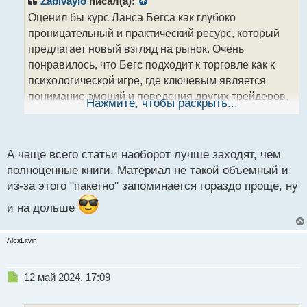
Zabivaylo
писал(а):
о
Оценил бы курс Ланса Бегса как глубоко
ч
проницательный и практический ресурс, который
и
т
предлагает новый взгляд на рынок. Очень
а
понравилось, что Бегс подходит к торговле как к
н
психологической игре, где ключевым является
н
понимание эмоций и поведения других трейдеров.
ы
Нажмите, чтобы раскрыть...
й
Важно отметить, что это не книга, а скорее сборник
п
статей, объединенных в единое целое.
о
с
А чаще всего статьи наоборот лучше заходят, чем
т
полноценные книги. Материал не такой объемный и
из-за этого "пакетно" запоминается гораздо проще, ну
и на дольше
AlexLitvin
Н
12 май 2024, 17:09
е
п