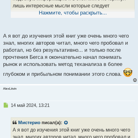
н
лишь интересные мысли которые следует
ы
протестировать и при условии эффективности
Нажмите, чтобы раскрыть...
й
п
внести в свою торговую систему.
о
с
А я вот до изучения этой книг уже очень много чего
т
знал, многих авторов читал, много чего пробовал и
работал, но без результативно... и только после
прочтения Бегса я окончательно начал понимать
рынок и использовать метод теханализа в более
глубоком и прибыльном понимании этого слова.
AlexLitvin
Н
14 май 2024, 13:21
е
п
р
Мистерио
писал(а):
о
А я вот до изучения этой книг уже очень много чего
ч
знал, многих авторов читал, много чего пробовал и