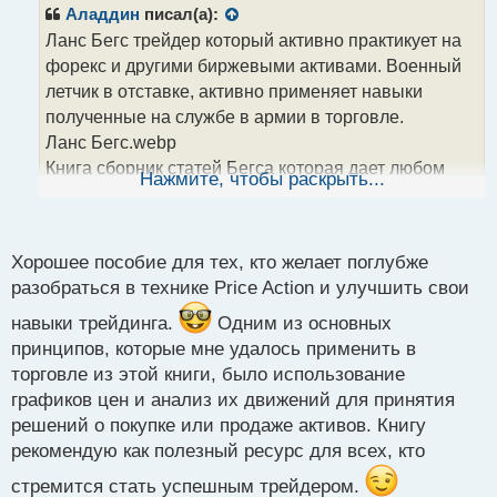
р
Аладдин
писал(а):
о
Ланс Бегс трейдер который активно практикует на
ч
форекс и другими биржевыми активами. Военный
и
т
летчик в отставке, активно применяет навыки
а
полученные на службе в армии в торговле.
н
Ланс Бегс.webp
н
Книга сборник статей Бегса которая дает любом
ы
Нажмите, чтобы раскрыть...
й
новичку понимание как нужно смотреть на график и
п
какую информацию он несет. «Курс Ланса Бегса по
о
Price Action» заслуживает внимания любого кто
с
Хорошее пособие для тех, кто желает поглубже
ищет знаний и понимания основ технического
т
разобраться в технике Price Action и улучшить свои
анализа графиков и цен на них.
навыки трейдинга.
Одним из основных
Курс Ланса Бегса по Price Action.webp
принципов, которые мне удалось применить в
Курс Ланса Бегса по Price Action.pdf
торговле из этой книги, было использование
графиков цен и анализ их движений для принятия
решений о покупке или продаже активов. Книгу
рекомендую как полезный ресурс для всех, кто
стремится стать успешным трейдером.