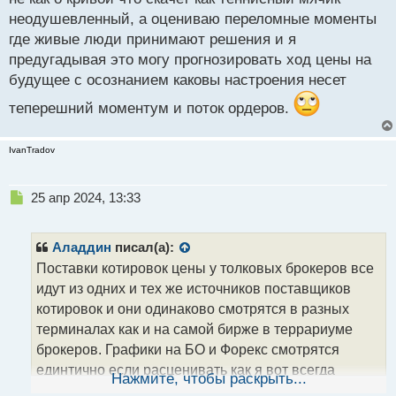
неодушевленный, а оцениваю переломные моменты
где живые люди принимают решения и я
предугадывая это могу прогнозировать ход цены на
будущее с осознанием каковы настроения несет
теперешний моментум и поток ордеров.
IvanTradov
Н
25 апр 2024, 13:33
е
п
р
Аладдин
писал(а):
о
Поставки котировок цены у толковых брокеров все
ч
идут из одних и тех же источников поставщиков
и
т
котировок и они одинаково смотрятся в разных
а
терминалах как и на самой бирже в террариуме
н
брокеров. Графики на БО и Форекс смотрятся
н
единтично если расценивать как я вот всегда
ы
Нажмите, чтобы раскрыть...
й
работаю: провожу анализ на форекс брокере