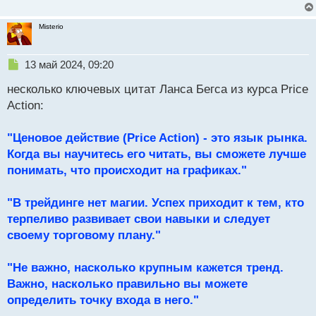
Misterio
Н
13 май 2024, 09:20
е
несколько ключевых цитат Ланса Бегса из курса Price
п
р
Action:
о
ч
"Ценовое действие (Price Action) - это язык рынка.
и
т
Когда вы научитесь его читать, вы сможете лучше
а
понимать, что происходит на графиках."
н
н
"В трейдинге нет магии. Успех приходит к тем, кто
ы
й
терпеливо развивает свои навыки и следует
п
своему торговому плану."
о
с
"Не важно, насколько крупным кажется тренд.
т
Важно, насколько правильно вы можете
определить точку входа в него."