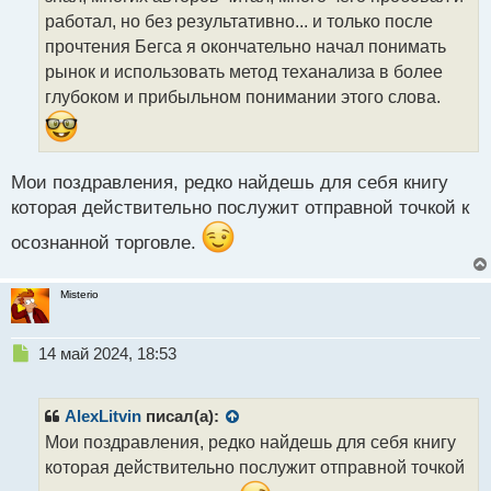
и
т
работал, но без результативно... и только после
а
прочтения Бегса я окончательно начал понимать
н
рынок и использовать метод теханализа в более
н
глубоком и прибыльном понимании этого слова.
ы
й
п
о
с
Мои поздравления, редко найдешь для себя книгу
т
которая действительно послужит отправной точкой к
осознанной торговле.
Misterio
Н
14 май 2024, 18:53
е
п
р
AlexLitvin
писал(а):
о
Мои поздравления, редко найдешь для себя книгу
ч
которая действительно послужит отправной точкой
и
т