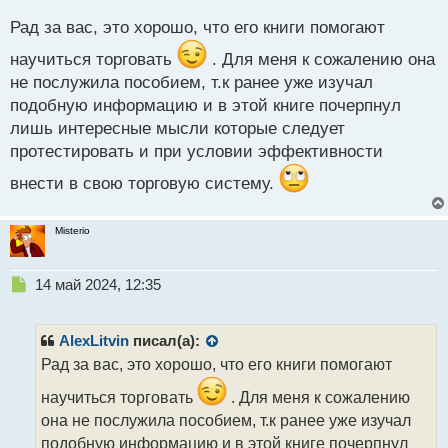
п
Рад за вас, это хорошо, что его книги помогают
о
с
научиться торговать
. Для меня к сожалению она
т
не послужила пособием, т.к ранее уже изучал
подобную информацию и в этой книге почерпнул
лишь интересные мысли которые следует
протестировать и при условии эффективности
внести в свою торговую систему.
Misterio
Н
14 май 2024, 12:35
е
п
р
AlexLitvin
писал(а):
о
Рад за вас, это хорошо, что его книги помогают
ч
и
научиться торговать
. Для меня к сожалению
т
она не послужила пособием, т.к ранее уже изучал
а
подобную информацию и в этой книге почерпнул
н