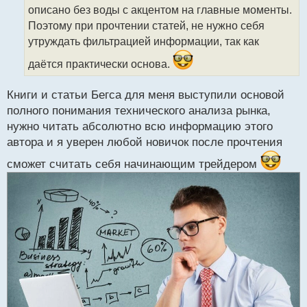
описано без воды с акцентом на главные моменты.
и
т
Поэтому при прочтении статей, не нужно себя
а
утруждать фильтрацией информации, так как
н
н
даётся практически основа.
ы
й
Книги и статьи Бегса для меня выступили основой
п
полного понимания технического анализа рынка,
о
с
нужно читать абсолютно всю информацию этого
т
автора и я уверен любой новичок после прочтения
сможет считать себя начинающим трейдером