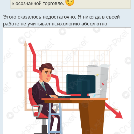
к осознанной торговле.
а
н
н
Этого оказалось недостаточно. Я никогда в своей
ы
работе не учитывал психологию абсолютно
й
п
о
с
т