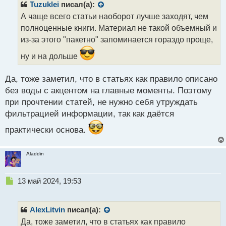
р
Tuzuklei
писал(а):
о
А чаще всего статьи наоборот лучше заходят, чем
ч
полноценные книги. Материал не такой объемный и
и
т
из-за этого "пакетно" запоминается гораздо проще,
а
ну и на дольше
н
н
ы
Да, тоже заметил, что в статьях как правило описано
й
без воды с акцентом на главные моменты. Поэтому
п
при прочтении статей, не нужно себя утруждать
о
с
фильтрацией информации, так как даётся
т
практически основа.
Aladdin
Н
13 май 2024, 19:53
е
п
р
AlexLitvin
писал(а):
о
Да, тоже заметил, что в статьях как правило
ч