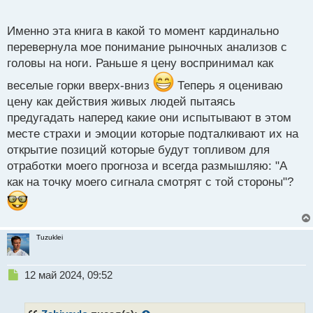
статей, объединенных в единое целое.
о
с
Именно эта книга в какой то момент кардинально
т
перевернула мое понимание рыночных анализов с
головы на ноги. Раньше я цену воспринимал как
веселые горки вверх-вниз
Теперь я оцениваю
цену как действия живых людей пытаясь
предугадать наперед какие они испытывают в этом
месте страхи и эмоции которые подталкивают их на
открытие позиций которые будут топливом для
отработки моего прогноза и всегда размышляю: "А
как на точку моего сигнала смотрят с той стороны"?
Tuzuklei
Н
12 май 2024, 09:52
е
п
р