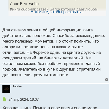
н
Ланс Бегс.webp
н
Книга сборник статей Бегса которая дает любом
ы
Нажмите, чтобы раскрыть...
й
новичку понимание как нужно смотреть на график и
п
какую информацию он несет. «Курс Ланса Бегса по
о
Price Action» заслуживает внимания любого кто
с
Для ознакомления и общей информации книга
ищет знаний и понимания основ технического
т
действительно неплохая. Спасибо за рекомендацию.
анализа графиков и цен на них.
Много полезных моментов. Но стоит помнить, что
Курс Ланса Бегса по Price Action.webp
алгоритм поставки цены на каждом рынке
Курс Ланса Бегса по Price Action.pdf
отличается. На Форексе один, на крипте другой, на
фондовом третий, на бинарках четвертый. А в
остальном можно без проблем, применять данный
подход. Желательно в купе с другими стратегиями
для повышения результативности.
Pancher
Н
24 апр 2024, 19:07
е
Хорошая книга. Помню в свое время она не мало
п