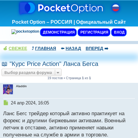
Pocket Option – РОССИЯ | Официальный Сайт
ДЕМОНСТРАЦИЯ
РЕГИСТРАЦИЯ
ВХОД
🍏
СВЕЖЕЕ
⤴️
ГЛАВНАЯ
⬅️
НАЗАД
ВПЕРЕД
➡️
📖 "Курс Price Action" Ланса Бегса
Выбор раздела форума
19 постов • Страница
1
из
1
Aladdin
Н
24 апр 2024, 16:05
е
Ланс Бегс трейдер который активно практикует на
п
р
форекс и другими биржевыми активами. Военный
о
летчик в отставке, активно применяет навыки
ч
полученные на службе в армии в торговле.
и