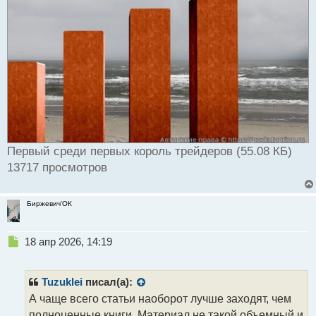
Первый среди первых король трейдеров (55.08 КБ)
13717 просмотров
Биржевич'ОК
Н
18 апр 2026, 14:19
е
п
р
Tuzuklei
писал(а):
о
А чаще всего статьи наоборот лучше заходят, чем
ч
полноценные книги. Материал не такой объемный и