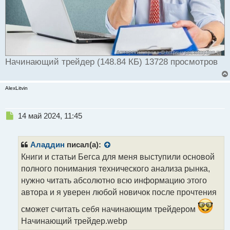
Начинающий трейдер (148.84 КБ) 13728 просмотров
AlexLitvin
Н
14 май 2024, 11:45
е
п
р
Аладдин
писал(а):
о
Книги и статьи Бегса для меня выступили основой
ч
полного понимания технического анализа рынка,
и
т
нужно читать абсолютно всю информацию этого
а
автора и я уверен любой новичок после прочтения
н
н
сможет считать себя начинающим трейдером
ы
Начинающий трейдер.webp
й