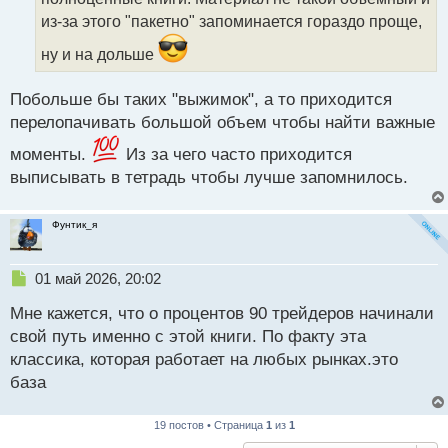
и
т
из-за этого "пакетно" запоминается гораздо проще,
а
ну и на дольше
н
н
ы
Побольше бы таких "выжимок", а то приходится
й
перелопачивать большой объем чтобы найти важные
п
о
моменты.
Из за чего часто приходится
с
выписывать в тетрадь чтобы лучше запомнилось.
т
Фунтик_я
Н
01 май 2026, 20:02
е
Мне кажется, что о процентов 90 трейдеров начинали
п
р
свой путь именно с этой книги. По факту эта
о
классика, которая работает на любых рынках.это
ч
база
и
т
а
19 постов • Страница
1
из
1
н