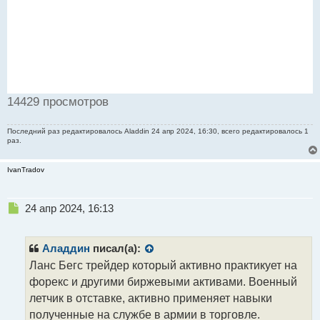
14429 просмотров
Последний раз редактировалось
Aladdin
24 апр 2024, 16:30, всего редактировалось 1
раз.
IvanTradov
Н
24 апр 2024, 16:13
е
п
р
Аладдин
писал(а):
о
Ланс Бегс трейдер который активно практикует на
ч
форекс и другими биржевыми активами. Военный
и
т
летчик в отставке, активно применяет навыки
а
полученные на службе в армии в торговле.