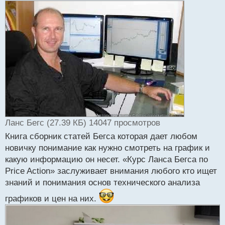
т
а
н
н
ы
й
п
о
с
т
Ланс Бегс (27.39 КБ) 14047 просмотров
Книга сборник статей Бегса которая дает любом
новичку понимание как нужно смотреть на график и
какую информацию он несет. «Курс Ланса Бегса по
Price Action» заслуживает внимания любого кто ищет
знаний и понимания основ технического анализа
графиков и цен на них.