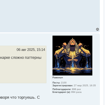
В
е
р
н
у
т
ь
06 авг 2025, 15:14
с
я
инарке сложно паттерны
к
н
а
ч
а
л
Рамоныч
у
Посты:
2100
Зарегистрирован:
27 мар 2025, 16:35
Поблагодарили:
898 раз
Благодарил (а):
894 раза
оворя что торгуешь. С