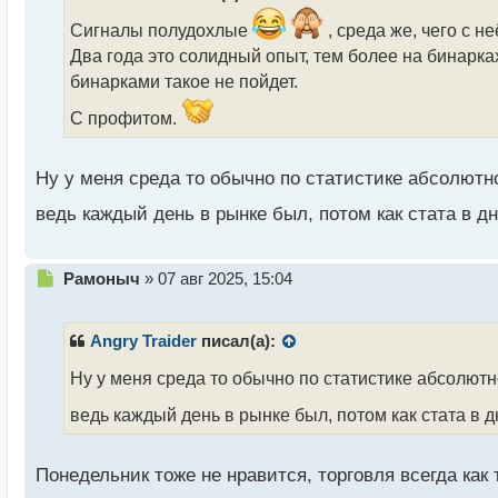
о
ч
Сигналы полудохлые
, среда же, чего с не
и
Два года это солидный опыт, тем более на бинарках.
т
бинарками такое не пойдет.
а
н
С профитом.
н
ы
й
Ну у меня среда то обычно по статистике абсолют
п
о
ведь каждый день в рынке был, потом как стата в 
с
т
Н
Рамоныч
»
07 авг 2025, 15:04
е
п
р
Angry Traider
писал(а):
о
ч
Ну у меня среда то обычно по статистике абсолю
и
ведь каждый день в рынке был, потом как стата в
т
а
н
Понедельник тоже не нравится, торговля всегда как
н
ы