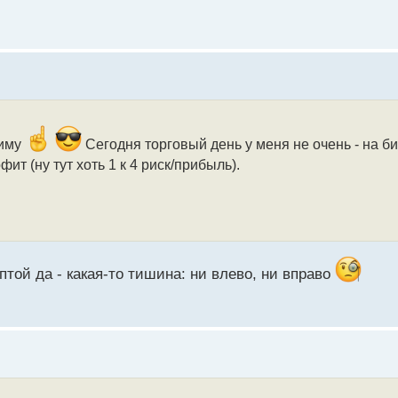
ниму
Сегодня торговый день у меня не очень - на б
ит (ну тут хоть 1 к 4 риск/прибыль).
птой да - какая-то тишина: ни влево, ни вправо