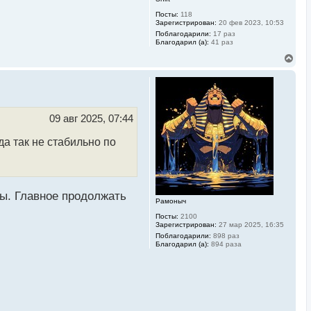
Посты:
118
Зарегистрирован:
20 фев 2023, 10:53
Поблагодарили:
17 раз
Благодарил (а):
41 раз
В
е
р
н
у
т
ь
09 авг 2025, 07:44
с
я
да так не стабильно по
к
н
а
ч
а
л
цы. Главное продолжать
Рамоныч
у
Посты:
2100
Зарегистрирован:
27 мар 2025, 16:35
Поблагодарили:
898 раз
Благодарил (а):
894 раза