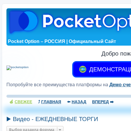
Pocket Option – РОССИЯ | Официальный Сайт
Добро пож
ДЕМОНСТРАЦ
Попробуйте все преимущества платформы на
Демо сче
🍏
СВЕЖЕЕ
⤴️
ГЛАВНАЯ
⬅️
НАЗАД
ВПЕРЕД
➡️
▶️ Видео - ЕЖЕДНЕВНЫЕ ТОРГИ
Выбор раздела форума