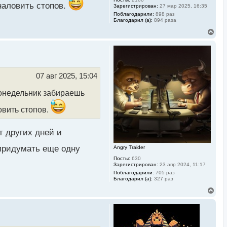
наловить стопов.
Зарегистрирован:
27 мар 2025, 16:35
Поблагодарили:
898 раз
Благодарил (а):
894 раза
В
е
р
н
у
т
ь
07 авг 2025, 15:04
с
я
понедельник забираешь
к
н
овить стопов.
а
ч
а
л
т других дней и
у
придумать еще одну
Angry Traider
Посты:
630
Зарегистрирован:
23 апр 2024, 11:17
Поблагодарили:
705 раз
Благодарил (а):
327 раз
В
е
р
н
у
т