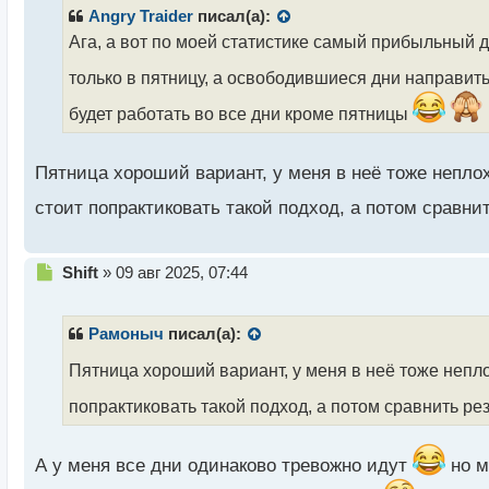
р
Angry Traider
писал(а):
о
Ага, а вот по моей статистике самый прибыльный д
ч
и
только в пятницу, а освободившиеся дни направит
т
а
будет работать во все дни кроме пятницы
н
н
ы
Пятница хороший вариант, у меня в неё тоже непло
й
стоит попрактиковать такой подход, а потом сравни
п
о
с
т
Н
Shift
»
09 авг 2025, 07:44
е
п
р
Рамоныч
писал(а):
о
ч
Пятница хороший вариант, у меня в неё тоже непло
и
попрактиковать такой подход, а потом сравнить ре
т
а
н
А у меня все дни одинаково тревожно идут
но м
н
ы