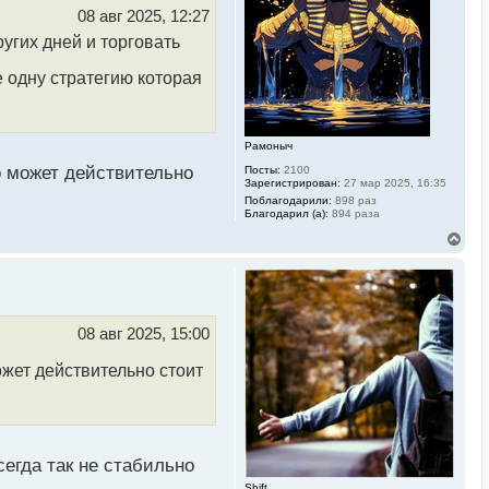
ь
08 авг 2025, 12:27
с
угих дней и торговать
я
к
н
 одну стратегию которая
а
ч
а
л
Рамоныч
у
о может действительно
Посты:
2100
Зарегистрирован:
27 мар 2025, 16:35
Поблагодарили:
898 раз
Благодарил (а):
894 раза
В
е
р
н
у
т
ь
08 авг 2025, 15:00
с
я
ожет действительно стоит
к
н
а
ч
а
л
сегда так не стабильно
у
Shift