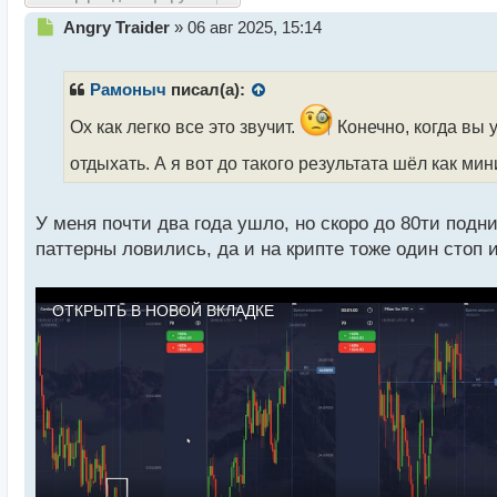
Н
Angry Traider
»
06 авг 2025, 15:14
е
п
р
Рамоныч
писал(а):
о
ч
Ох как легко все это звучит.
Конечно, когда вы 
и
отдыхать. А я вот до такого результата шёл как мин
т
а
н
У меня почти два года ушло, но скоро до 80ти под
н
ы
паттерны ловились, да и на крипте тоже один стоп и
й
п
о
ОТКРЫТЬ В НОВОЙ ВКЛАДКЕ
с
т