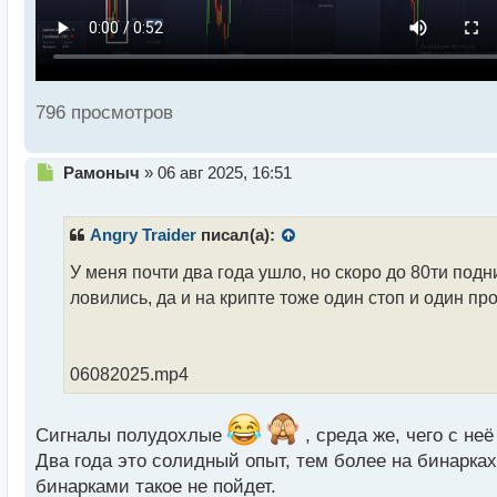
796 просмотров
Н
Рамоныч
»
06 авг 2025, 16:51
е
п
р
Angry Traider
писал(а):
о
ч
У меня почти два года ушло, но скоро до 80ти под
и
ловились, да и на крипте тоже один стоп и один проф
т
а
н
н
06082025.mp4
ы
й
п
Сигналы полудохлые
, среда же, чего с неё
о
Два года это солидный опыт, тем более на бинарках.
с
бинарками такое не пойдет.
т