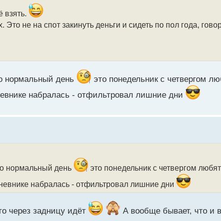
ё взять.
 Это не на спот закинуть деньги и сидеть по пол года, гово
но нормальный день
это понедельник с четвергом л
дневнике набралась - отфильтровал лишние дни
тно нормальный день
это понедельник с четвергом любят
 дневнике набралась - отфильтровал лишние дни
 то через задницу идёт
А вообще бывает, что и 