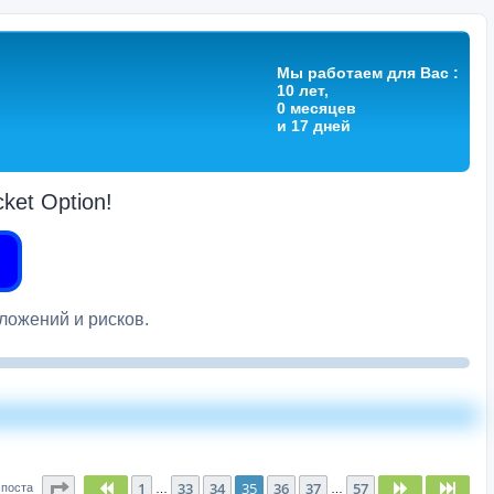
Мы работаем для Вас :
10 лет,
0 месяцев
и 17 дней
et Option!
вложений и рисков.
Страница
35
из
57
1
33
34
35
36
37
57
Пред.
След.
След
 поста
…
…