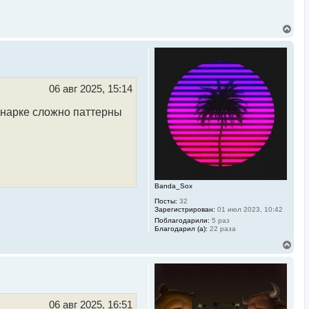
В
е
р
н
у
т
ь
06 авг 2025, 15:14
с
я
инарке сложно паттерны
к
н
а
ч
а
л
у
Banda_Sox
Посты:
32
Зарегистрирован:
01 июл 2023, 10:42
Поблагодарили:
5 раз
Благодарил (а):
22 раза
В
е
р
н
у
т
ь
06 авг 2025, 16:51