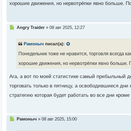
хорошие движения, но нервотрёпки явно больше. По
й
п
о
с
т
Н
Angry Traider
»
08 авг 2025, 12:27
е
п
р
Рамоныч
писал(а):
о
ч
Понедельник тоже не нравится, торговля всегда ка
и
хорошие движения, но нервотрёпки явно больше. П
т
а
н
Ага, а вот по моей статистике самый прибыльный де
н
ы
торговать только в пятницу, а освободившиеся дни
й
стратегию которая будет работать во все дни кром
п
о
с
т
Н
Рамоныч
»
08 авг 2025, 15:00
е
п