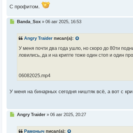
С профитом.
Н
Banda_Sox
»
06 авг 2025, 16:53
е
п
р
Angry Traider
писал(а):
о
ч
У меня почти два года ушло, но скоро до 80ти под
и
ловились, да и на крипте тоже один стоп и один проф
т
а
н
н
06082025.mp4
ы
й
п
У меня на бинарных сегодня ништяк всё, а вот с кри
о
с
т
Н
Angry Traider
»
06 авг 2025, 20:27
е
п
р
Рамоныч
писал(а):