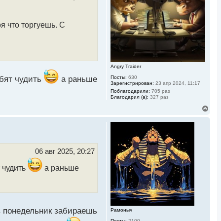
с
я
к
н
ря что торгуешь. С
а
ч
а
л
у
Angry Traider
Посты:
630
юбят чудить
а раньше
Зарегистрирован:
23 апр 2024, 11:17
Поблагодарили:
705 раз
Благодарил (а):
327 раз
В
е
р
н
у
т
ь
06 авг 2025, 20:27
с
я
 чудить
а раньше
к
н
а
ч
а
л
в понедельник забираешь
Рамоныч
у
Посты:
2100