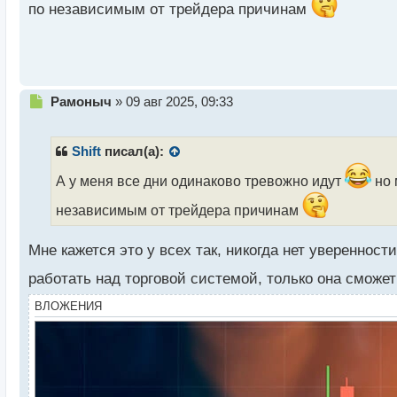
по независимым от трейдера причинам
й
п
о
с
т
Н
Рамоныч
»
09 авг 2025, 09:33
е
п
р
Shift
писал(а):
о
ч
А у меня все дни одинаково тревожно идут
но 
и
независимым от трейдера причинам
т
а
н
Мне кажется это у всех так, никогда нет увереннос
н
ы
работать над торговой системой, только она сможе
й
ВЛОЖЕНИЯ
п
о
с
т