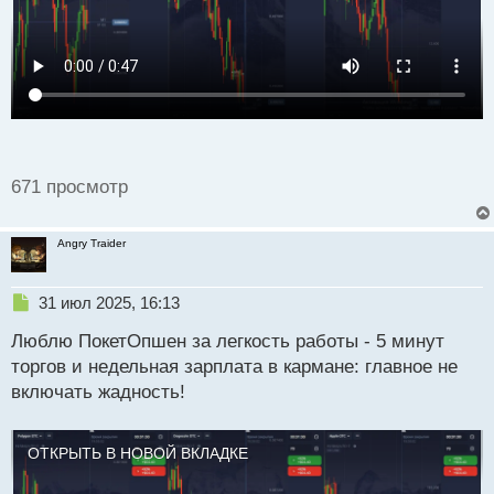
й
п
о
с
т
671 просмотр
Angry Traider
Н
31 июл 2025, 16:13
е
Люблю ПокетОпшен за легкость работы - 5 минут
п
р
торгов и недельная зарплата в кармане: главное не
о
включать жадность!
ч
и
т
ОТКРЫТЬ В НОВОЙ ВКЛАДКЕ
а
н