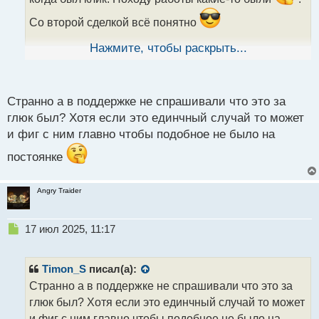
а
н
Со второй сделкой всё понятно
н
ы
Нажмите, чтобы раскрыть...
НАЖМИТЕ КНОПКУ
й
п
ДЛЯ ПРОСМОТРА ВИДЕО
о
16072025.mp4
с
Странно а в поддержке не спрашивали что это за
т
глюк был? Хотя если это единчный случай то может
и фиг с ним главно чтобы подобное не было на
постоянке
Angry Traider
Н
17 июл 2025, 11:17
е
п
р
Timon_S
писал(а):
о
Странно а в поддержке не спрашивали что это за
ч
глюк был? Хотя если это единчный случай то может
и
т
и фиг с ним главно чтобы подобное не было на