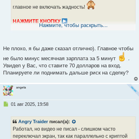
т
а
главное не включать жадность!
н
н
НАЖМИТЕ КНОПКУ
ы
Нажмите, чтобы раскрыть...
ДЛЯ ПРОСМОТРА ВИДЕО
й
п
31072025.mp4
о
с
Не плохо, я бы даже сказал отлично). Главное чтобы
т
не было минус месячная зарплата за 5 минут
.
Увидел у Вас, что ставите 70 долларов на вход.
Планируете ли поднимать дальше риск на сделку?
angela
Н
01 авг 2025, 19:58
е
п
р
Angry Traider
писал(а):
о
Работал, но видео не писал - слишком часто
ч
переключал экран, так как параллельно с криптой
и