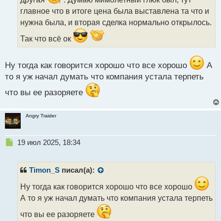
а
главное что в итоге цена была выставлена та что и
н
н
нужна была, и вторая сделка нормально открылось.
ы
Так что всё ок
й
п
о
Ну тогда как говорится хорошо что все хорошо
А
с
т
то я уж начал думать что компания устала терпеть
что вы ее разоряете
Angry Traider
Н
19 июл 2025, 18:34
е
п
р
Timon_S
писал(а):
о
ч
Ну тогда как говорится хорошо что все хорошо
и
А то я уж начал думать что компания устала терпеть
т
а
что вы ее разоряете