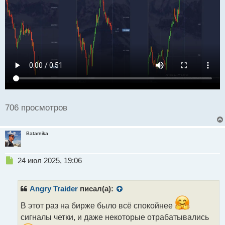
н
н
ы
й
п
о
с
т
706 просмотров
Batareika
Н
24 июл 2025, 19:06
е
п
р
Angry Traider
писал(а):
о
ч
В этот раз на бирже было всё спокойнее
и
сигналы четки, и даже некоторые отрабатывались
т