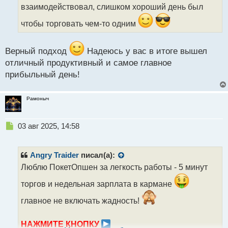
т
взаимодействовал, слишком хороший день был
а
чтобы торговать чем-то одним
н
н
ы
Верный подход
Надеюсь у вас в итоге вышел
й
п
отличный продуктивный и самое главное
о
прибыльный день!
с
т
Рамоныч
Н
03 авг 2025, 14:58
е
п
р
Angry Traider
писал(а):
о
Люблю ПокетОпшен за легкость работы - 5 минут
ч
и
торгов и недельная зарплата в кармане
т
а
главное не включать жадность!
н
н
НАЖМИТЕ КНОПКУ
ы