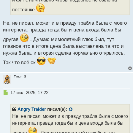
а
постоянке
н
н
ы
Не, не писал, может и в правду трабла была с моего
й
интернета, правда тогда бы и цена входа была бы
п
о
другая
. Думаю мимолетный глюк был, тут
с
главное что в итоге цена была выставлена та что и
т
нужна была, и вторая сделка нормально открылось.
Так что всё ок
Timon_S
Н
17 июл 2025, 17:22
е
п
р
Angry Traider
писал(а):
о
Не, не писал, может и в правду трабла была с моего
ч
интернета, правда тогда бы и цена входа была бы
и
т
другая
. Думаю мимолетный глюк был, тут