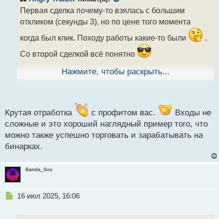
о
Первая сделка почему-то взялась с большим
ч
откликом (секунды 3), но по цене того момента
и
т
когда был клик. Походу работы какие-то были
.
а
н
Со второй сделкой всё понятно
н
ы
Нажмите, чтобы раскрыть...
НАЖМИТЕ КНОПКУ
й
п
ДЛЯ ПРОСМОТРА ВИДЕО
о
16072025.mp4
с
т
Крутая отработка
с профитом вас.
Входы не
сложные и это хороший наглядный пример того, что
можно также успешно торговать и зарабатывать на
бинарках.
Banda_Sox
Н
16 июл 2025, 16:06
е
п