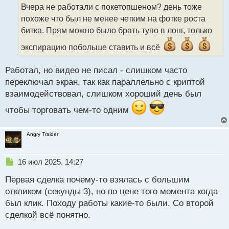
о
Вчера не работали с покетопшеном? день тоже
ч
похоже что был не менее четким на фотке роста
и
т
битка. Прям можно было брать тупо в лонг, только
а
экспирацию побольше ставить и всё
н
н
ы
Работал, но видео не писал - слишком часто
й
переключал экран, так как параллельно с криптой
п
взаимодействовал, слишком хороший день был
о
с
чтобы торговать чем-то одним
т
Angry Traider
Н
16 июл 2025, 14:27
е
Первая сделка почему-то взялась с большим
п
р
откликом (секунды 3), но по цене того момента когда
о
был клик. Походу работы какие-то были. Со второй
ч
сделкой всё понятно.
и
т