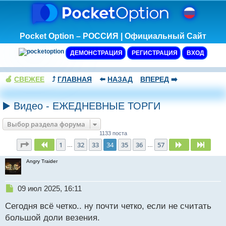
Pocket Option – РОССИЯ | Официальный Сайт
ДЕМОНСТРАЦИЯ
РЕГИСТРАЦИЯ
ВХОД
🍏
СВЕЖЕЕ
⤴️
ГЛАВНАЯ
⬅️
НАЗАД
ВПЕРЕД
➡️
▶️ Видео - ЕЖЕДНЕВНЫЕ ТОРГИ
Выбор раздела форума
1133 поста
Страница
34
из
57
1
32
33
34
35
36
57
Пред.
След.
След.
…
…
Angry Traider
Н
09 июл 2025, 16:11
е
Сегодня всё четко.. ну почти четко, если не считать
п
р
большой доли везения.
о