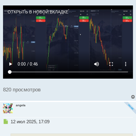
ч
и
ОТКРЫТЬ В НОВОЙ ВКЛАДКЕ
т
а
н
н
ы
й
п
о
с
т
820 просмотров
angela
Н
12 июл 2025, 17:09
е
п