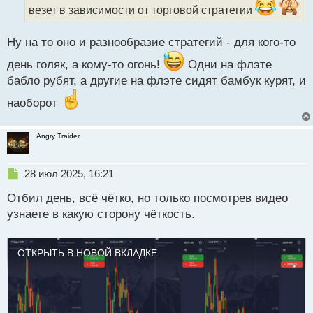
а
везет в зависимости от торговой стратегии
н
н
Ну на то оно и разнообразие стратегий - для кого-то
ы
й
день голяк, а кому-то огонь!
Одни на флэте
п
бабло рубят, а другие на флэте сидят бамбук курят, и
о
с
наоборот
т
Angry Traider
Н
28 июл 2025, 16:21
е
Отбил день, всё чётко, но только посмотрев видео
п
р
узнаете в какую сторону чёткость.
о
ч
и
ОТКРЫТЬ В НОВОЙ ВКЛАДКЕ
т
а
н
н
ы