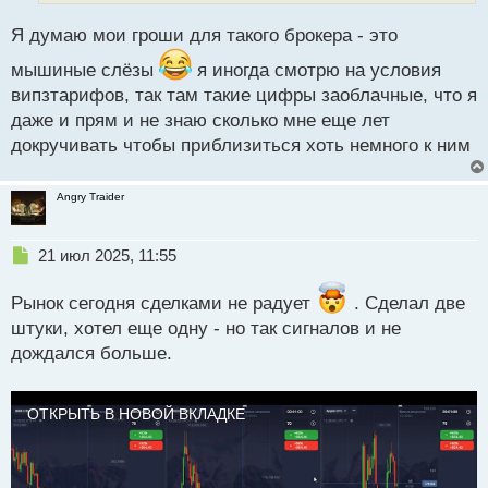
н
н
Я думаю мои гроши для такого брокера - это
ы
й
мышиные слёзы
я иногда смотрю на условия
п
випзтарифов, так там такие цифры заоблачные, что я
о
даже и прям и не знаю сколько мне еще лет
с
т
докручивать чтобы приблизиться хоть немного к ним
Angry Traider
Н
21 июл 2025, 11:55
е
п
Рынок сегодня сделками не радует
. Сделал две
р
штуки, хотел еще одну - но так сигналов и не
о
дождался больше.
ч
и
т
а
ОТКРЫТЬ В НОВОЙ ВКЛАДКЕ
н
н
ы