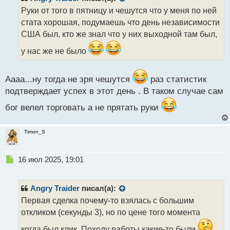
о
Руки от того в пятницу и чешутся что у меня по ней
ч
стата хорошая, подумаешь что день независимости
и
т
США был, кто же знал что у них выходной там был,
а
у нас же не было
н
н
ы
Аааа...ну тогда не зря чешутся
раз статистик
й
п
подтверждает успех в этот день . В таком случае сам
о
бог велел торговать а не прятать руки
с
т
Timon_S
Н
16 июл 2025, 19:01
е
п
р
Angry Traider
писал(а):
о
Первая сделка почему-то взялась с большим
ч
откликом (секунды 3), но по цене того момента
и
т
когда был клик. Походу работы какие-то были
.