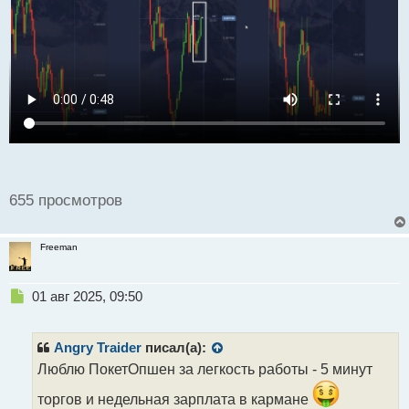
н
ы
й
п
о
с
т
655 просмотров
Freeman
Н
01 авг 2025, 09:50
е
п
р
Angry Traider
писал(а):
о
Люблю ПокетОпшен за легкость работы - 5 минут
ч
и
торгов и недельная зарплата в кармане