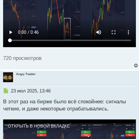
й
п
о
с
т
720 просмотров
Angry Traider
Н
23 июл 2025, 13:46
е
В этот раз на бирже было всё спокойнее: сигналы
п
р
четкие, и даже некоторые отрабатывались.
о
ч
и
ОТКРЫТЬ В НОВОЙ ВКЛАДКЕ
т
а