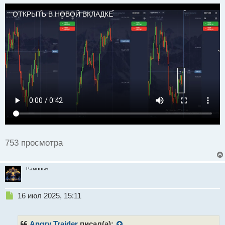
а
ОТКРЫТЬ В НОВОЙ ВКЛАДКЕ
н
н
ы
й
п
о
с
т
753 просмотра
Рамоныч
Н
16 июл 2025, 15:11
е
п
р
Angry Traider
писал(а):