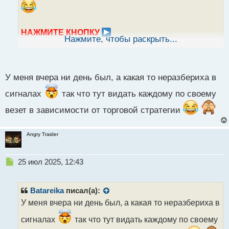
а
н
н
НАЖМИТЕ КНОПКУ
ы
Нажмите, чтобы раскрыть...
ДЛЯ ПРОСМОТРА ВИДЕО
й
п
23072025.mp4
о
с
У меня вчера ни день был, а какая то неразбериха в
т
сигналах
так что тут видать каждому по своему
везет в зависимости от торговой стратегии
Angry Traider
Н
25 июл 2025, 12:43
е
п
р
Batareika
писал(а):
о
У меня вчера ни день был, а какая то неразбериха в
ч
и
сигналах
так что тут видать каждому по своему
т