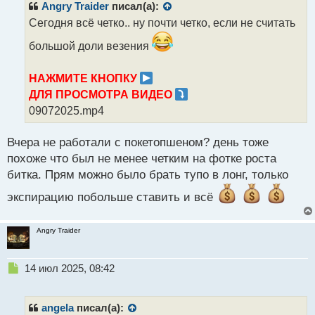
р
Angry Traider
писал(а):
о
Сегодня всё четко.. ну почти четко, если не считать
ч
и
большой доли везения
т
а
НАЖМИТЕ КНОПКУ
н
н
ДЛЯ ПРОСМОТРА ВИДЕО
ы
09072025.mp4
й
п
Вчера не работали с покетопшеном? день тоже
о
с
похоже что был не менее четким на фотке роста
т
битка. Прям можно было брать тупо в лонг, только
экспирацию побольше ставить и всё
Angry Traider
Н
14 июл 2025, 08:42
е
п
р
angela
писал(а):