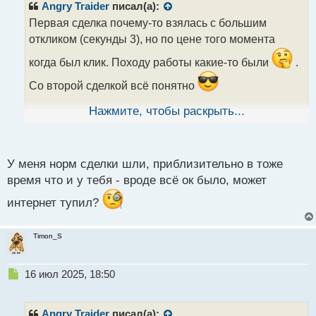
р
Angry Traider
писал(а):
о
Первая сделка почему-то взялась с большим
ч
откликом (секунды 3), но по цене того момента
и
т
когда был клик. Походу работы какие-то были
.
а
н
Со второй сделкой всё понятно
н
ы
Нажмите, чтобы раскрыть...
НАЖМИТЕ КНОПКУ
й
п
ДЛЯ ПРОСМОТРА ВИДЕО
о
16072025.mp4
с
У меня норм сделки шли, приблизительно в тоже
т
время что и у тебя - вроде всё ок было, может
интернет тупил?
Timon_S
Н
16 июл 2025, 18:50
е
п
р
Angry Traider
писал(а):