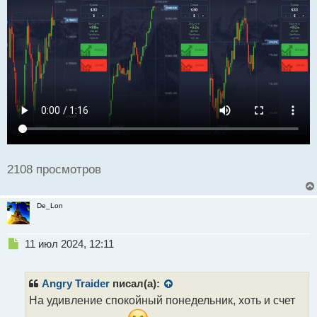
а
н
н
ы
й
п
о
с
т
2108 просмотров
De_Lon
Н
11 июл 2024, 12:11
е
п
р
Angry Traider
писал(а):
о
На удивление спокойный понедельник, хоть и счет
ч