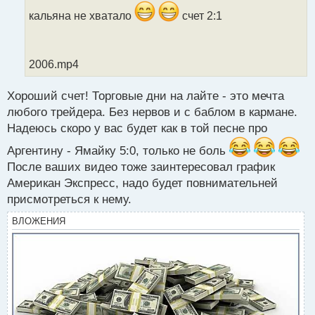
и
кальяна не хватало
счет 2:1
т
а
н
н
2006.mp4
ы
й
Хороший счет! Торговые дни на лайте - это мечта
п
любого трейдера. Без нервов и с баблом в кармане.
о
с
Надеюсь скоро у вас будет как в той песне про
т
Аргентину - Ямайку 5:0, только не боль
После ваших видео тоже заинтересовал график
Американ Экспресс, надо будет повнимательней
присмотреться к нему.
ВЛОЖЕНИЯ