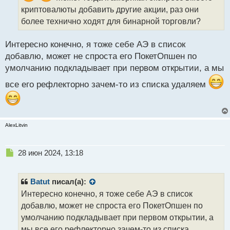
а
криптовалюты добавить другие акции, раз они
н
более технично ходят для бинарной торговли?
н
ы
Интересно конечно, я тоже себе АЭ в список
й
п
добавлю, может не спроста его ПокетОпшен по
о
умолчанию подкладывает при первом открытии, а мы
с
т
все его рефлекторно зачем-то из списка удаляем
AlexLitvin
Н
28 июн 2024, 13:18
е
п
р
Batut
писал(а):
о
Интересно конечно, я тоже себе АЭ в список
ч
добавлю, может не спроста его ПокетОпшен по
и
т
умолчанию подкладывает при первом открытии, а
а
мы все его рефлекторно зачем-то из списка