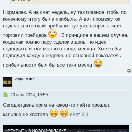
й
п
Нормалек. А на счет недель, ну так главное чтобы по
о
с
конечному итогу была прибыль. А вот промежуток
т
подсчета итоговой прибыли, тут уже вопрос стиля
торговли трейдера
. В принципе в вашем случае,
когда как помню пару сделок в день, по идее
подводить итоги можно в конце месяца. Хотя я бы
подводил каждую неделю, но основной показатель
прибыльности был бы все таки месяц
Angry Traider
Н
20 июн 2024, 18:59
е
Сегодня день прям на каком-то лайте прошел,
п
р
кальяна не хватало
счет 2:1
о
ч
и
ОТКРЫТЬ В НОВОЙ ВКЛАДКЕ
т