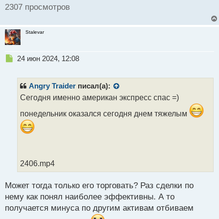
2307 просмотров
Stalevar
Н
24 июн 2024, 12:08
е
п
р
Angry Traider
писал(а):
о
Сегодня именно американ экспресс спас =)
ч
и
понедельник оказался сегодня днем тяжелым
т
а
н
н
ы
2406.mp4
й
п
о
Может тогда только его торговать? Раз сделки по
с
нему как понял наиболее эффективны. А то
т
получается минуса по другим активам отбиваем