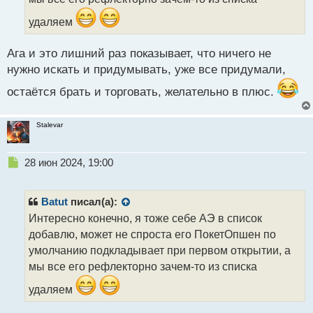
н
н
удаляем
ы
й
Ага и это лишний раз показывает, что ничего не
п
нужно искать и придумывать, уже все придумали,
о
с
остаётся брать и торговать, желательно в плюс.
т
Stalevar
Н
28 июн 2024, 19:00
е
п
р
Batut
писал(а):
о
Интересно конечно, я тоже себе АЭ в список
ч
добавлю, может не спроста его ПокетОпшен по
и
т
умолчанию подкладывает при первом открытии, а
а
мы все его рефлекторно зачем-то из списка
н
н
удаляем
ы
й