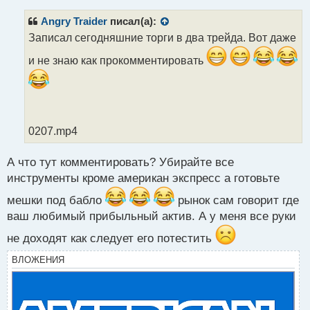
п
р
Angry Traider
писал(а):
о
Записал сегодняшние торги в два трейда. Вот даже
ч
и
и не знаю как прокомментировать
т
а
н
н
ы
0207.mp4
й
п
о
А что тут комментировать? Убирайте все
с
инструменты кроме американ экспресс а готовьте
т
мешки под бабло
рынок сам говорит где
ваш любимый прибыльный актив. А у меня все руки
не доходят как следует его потестить
ВЛОЖЕНИЯ