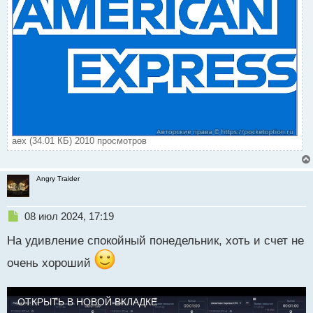
aex (34.01 КБ) 2010 просмотров
Angry Traider
Н
08 июл 2024, 17:19
е
На удивление спокойный понедельник, хоть и счет не
п
р
очень хороший
о
ч
и
ОТКРЫТЬ В НОВОЙ ВКЛАДКЕ
т