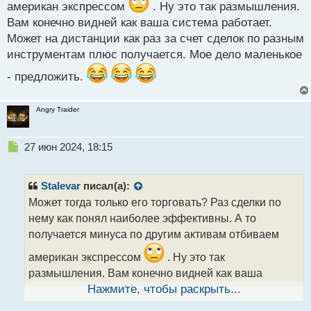
американ экспрессом
. Ну это так размышления.
Вам конечно видней как ваша система работает.
Может на дистанции как раз за счет сделок по разным
инструментам плюс получается. Мое дело маленькое
- предложить.
Angry Traider
Н
27 июн 2024, 18:15
е
п
р
Stalevar
писал(а):
о
Может тогда только его торговать? Раз сделки по
ч
нему как понял наиболее эффективны. А то
и
т
получается минуса по другим активам отбиваем
а
американ экспрессом
. Ну это так
н
н
размышления. Вам конечно видней как ваша
ы
система работает. Может на дистанции как раз за
Нажмите, чтобы раскрыть...
й
счет сделок по разным инструментам плюс
п