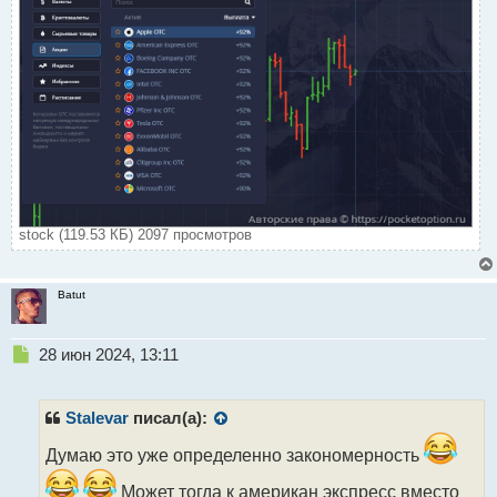
stock (119.53 КБ) 2097 просмотров
Batut
Н
28 июн 2024, 13:11
е
п
р
Stalevar
писал(а):
о
ч
Думаю это уже определенно закономерность
и
Может тогда к американ экспресс вместо
т