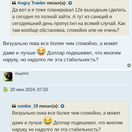
р
Angry Traider
писал(а):
о
Да вот и я тоже планировал 12е выходным сделать,
ч
а сегодня по полной зайти. А тут из санкций и
и
т
сегодняшний день пропустил на всякий случай. Как
а
там вообще обстановка, спокойно или не очень?
н
н
Визуально пока все более чем спокойно, а может
ы
й
даже и лучше
Доллар подешевел, что многим
п
наруку, но надолго ли эта стабильность?
о
с
т
King2023
Н
20 июн 2024, 07:33
е
п
р
cookie_18
писал(а):
о
Визуально пока все более чем спокойно, а может
ч
и
даже и лучше
Доллар подешевел, что многим
т
наруку, но надолго ли эта стабильность?
а