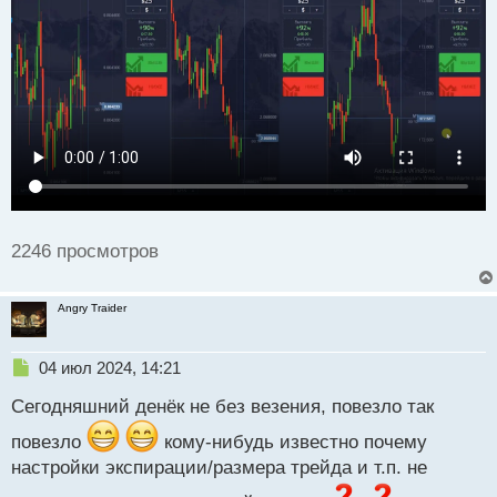
н
н
ы
й
п
о
с
т
2246 просмотров
Angry Traider
Н
04 июл 2024, 14:21
е
Сегодняшний денёк не без везения, повезло так
п
р
повезло
кому-нибудь известно почему
о
настройки экспирации/размера трейда и т.п. не
ч
и