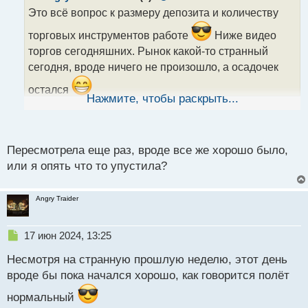
о
Это всё вопрос к размеру депозита и количеству
ч
и
торговых инструментов работе
Ниже видео
т
торгов сегодняшних. Рынок какой-то странный
а
сегодня, вроде ничего не произошло, а осадочек
н
н
остался
ы
Нажмите, чтобы раскрыть...
й
п
о
100624.mp4
с
Пересмотрела еще раз, вроде все же хорошо было,
т
или я опять что то упустила?
Angry Traider
Н
17 июн 2024, 13:25
е
Несмотря на странную прошлую неделю, этот день
п
р
вроде бы пока начался хорошо, как говорится полёт
о
нормальный
ч