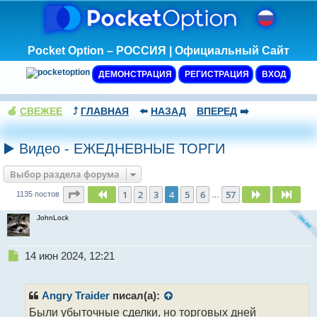
Pocket Option – РОССИЯ | Официальный Сайт
ДЕМОНСТРАЦИЯ
РЕГИСТРАЦИЯ
ВХОД
🍏
СВЕЖЕЕ
⤴️
ГЛАВНАЯ
⬅️
НАЗАД
ВПЕРЕД
➡️
▶️ Видео - ЕЖЕДНЕВНЫЕ ТОРГИ
Выбор раздела форума
Страница
4
из
57
1
2
3
4
5
6
57
Пред.
След.
След
1135 постов
…
JohnLock
Н
14 июн 2024, 12:21
е
п
р
Angry Traider
писал(а):
о
Были убыточные сделки, но торговых дней