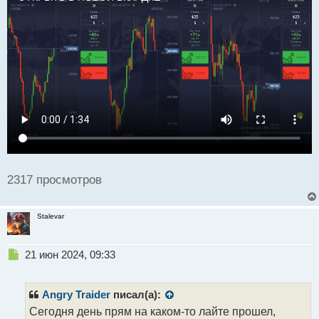
а
н
н
ы
й
п
о
с
т
2317 просмотров
Stalevar
Н
21 июн 2024, 09:33
е
п
р
Angry Traider
писал(а):
о
Сегодня день прям на каком-то лайте прошел,
ч