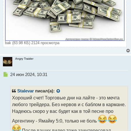
bak (83.98 КБ) 2124 просмотра
Angry Traider
Н
24 июн 2024, 10:31
е
п
р
Stalevar
писал(а):
о
Хороший счет! Торговые дни на лайте - это мечта
ч
любого трейдера. Без нервов и с баблом в кармане.
и
т
Надеюсь скоро у вас будет как в той песне про
а
Аргентину - Ямайку 5:0, только не боль
н
н
После ваших видео тоже заинтересовал