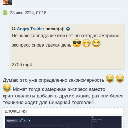
Н
28 июн 2024, 07:18
е
п
р
Angry Traider
писал(а):
о
Не знаю совпадение или нет, но сегодня американ
ч
и
экспресс снова сделал день
т
а
н
н
2706.mp4
ы
й
п
Думаю это уже определенно закономерность
о
Может тогда к американ экспресс вместо
с
т
криптовалюты добавить другие акции, раз они более
технично ходят для бинарной торговли?
ВЛОЖЕНИЯ