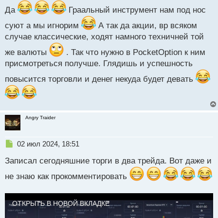
п
Да
Граальный инструмент нам под нос
о
суют а мы игнорим
А так да акции, вр всяком
с
т
случае классические, ходят намного техничней той
же валюты
. Так что нужно в PocketOption к ним
присмотреться получше. Глядишь и успешность
повысится торговли и денег некуда будет девать
Angry Traider
Н
02 июл 2024, 18:51
е
Записал сегодняшние торги в два трейда. Вот даже и
п
р
не знаю как прокомментировать
о
ч
и
ОТКРЫТЬ В НОВОЙ ВКЛАДКЕ
т
а