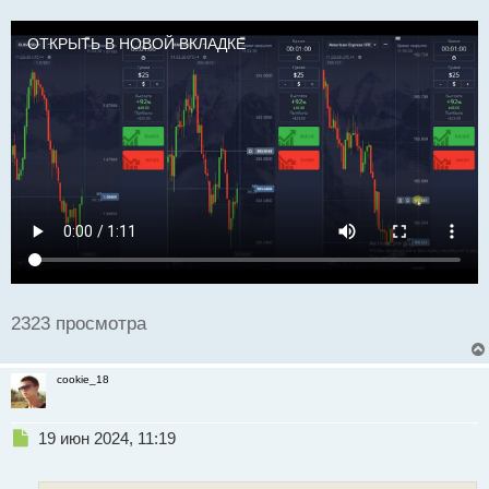
и
т
а
ОТКРЫТЬ В НОВОЙ ВКЛАДКЕ
н
н
ы
й
п
о
с
т
2323 просмотра
cookie_18
Н
19 июн 2024, 11:19
е
п