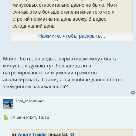
ч
минусовых относительно давно не было. Но я
и
т
считаю это в больше степени из-за того что я
а
строгий норматив на день ввожу. В видео
н
сегодняшний день
н
ы
Нажмите, чтобы раскрыть...
й
п
0306.mp4
о
с
Может быть, но ведь с нормативом могут быть
т
минусы, я думаю тут больше дело в
натренированности и умении грамотно
анализировать. Скажи, а ты вообще давно плотно
трейдингом занимаешься?
anna_bolshakova28
Н
14 июн 2024, 19:19
е
п
р
Angry Traider
писал(а):