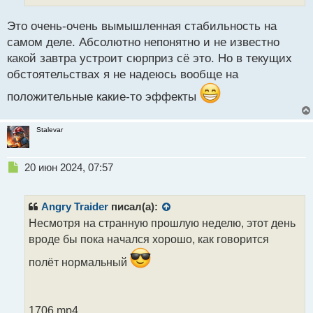
н
н
Это очень-очень вымышленная стабильность на
ы
самом деле. Абсолютно непонятно и не известно
й
какой завтра устроит сюрприз сё это. Но в текущих
п
обстоятельствах я не надеюсь вообще на
о
с
положительные какие-то эффекты
т
Stalevar
Н
20 июн 2024, 07:57
е
п
р
Angry Traider
писал(а):
о
Несмотря на странную прошлую неделю, этот день
ч
вроде бы пока начался хорошо, как говорится
и
т
полёт нормальный
а
н
н
ы
1706.mp4