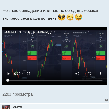
о
получается. Мое дело маленькое - предложить.
с
Не знаю совпадение или нет, но сегодня американ
т
экспресс снова сделал день
ОТКРЫТЬ В НОВОЙ ВКЛАДКЕ
2283 просмотра
Stalevar