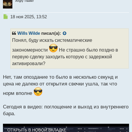
Angry Traider
Н
18 ноя 2025, 13:52
е
п
р
Wills Wilde
писал(а):
о
Понял, буду искать систематические
ч
и
закономерности
Не страшно было поздно в
т
первую сделку заходить которую с задержкой
а
активировали?
н
н
ы
Нет, там опоздание то было в несколько секунд и
й
цена не далеко от открытия свечки ушла, так что
п
о
норм вполне
с
т
Сегодня в видео: поглощение и выход из внутреннего
бара.
ОТКРЫТЬ В НОВОЙ ВКЛАДКЕ