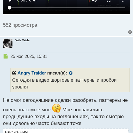
с
т
552 просмотра
Wills Wilde
Н
25 ноя 2025, 19:31
е
п
р
Angry Traider
писал(а):
о
Сегодня в видео шортовые паттерны и пробои
ч
уровня
и
т
а
Не смог сегодняшние сделки разобрать, паттерны не
н
н
очень знакомые мне
Мне понравились
ы
предыдущие входы на поглощениях, так то смотрю
й
они довольно часто бывают тоже
п
о
ВЛОЖЕНИЯ