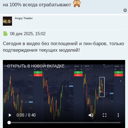
ы
на 100% всегда отрабатывают
й
п
о
Angry Traider
с
т
Н
08 дек 2025, 15:02
е
Сегодня в видео без поглощений и пин-баров, только
п
р
подтверждения текущих моделей!
о
ч
и
ОТКРЫТЬ В НОВОЙ ВКЛАДКЕ
т
а
н
н
ы
й
п
о
с
т