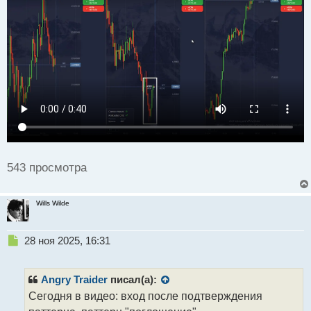
а
н
н
ы
й
п
о
с
т
543 просмотра
Wills Wilde
Н
28 ноя 2025, 16:31
е
п
р
Angry Traider
писал(а):
о
Сегодня в видео: вход после подтверждения
ч