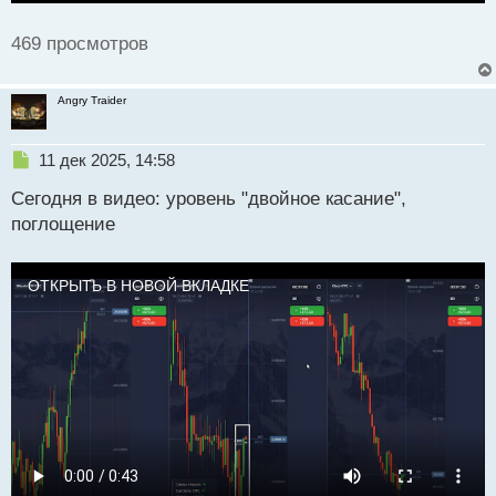
469 просмотров
Angry Traider
Н
11 дек 2025, 14:58
е
Сегодня в видео: уровень "двойное касание",
п
р
поглощение
о
ч
и
ОТКРЫТЬ В НОВОЙ ВКЛАДКЕ
т
а
н
н
ы
й
п
о
с
т