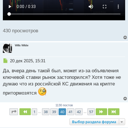
430 просмотров
Wills Wilde
Н
20 дек 2025, 15:31
е
Да, вчера день такой был, может из-за объявления
п
р
ключевой ставки рынок застопорился? Хотя тоже не
о
думаю что из российской КС движения на крипте
ч
и
притормозятся
т
а
1130 постов
н
Страница
40
из
57
1
38
39
40
41
42
57
н
Пред.
След.
След.
…
…
ы
Выбор раздела форума
й
п