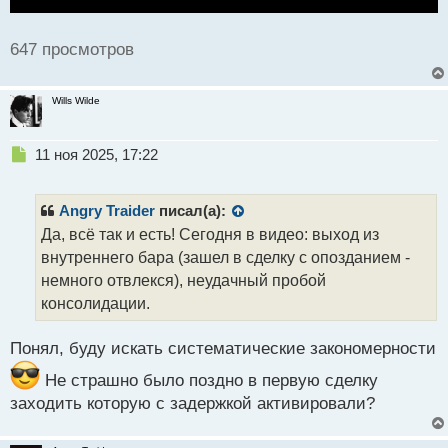
647 просмотров
Wills Wilde
Н
11 ноя 2025, 17:22
е
п
р
Angry Traider
писал(а):
о
Да, всё так и есть! Сегодня в видео: выход из
ч
внутреннего бара (зашел в сделку с опозданием -
и
т
немного отвлекся), неудачный пробой
а
консолидации.
н
н
Понял, буду искать систематические закономерности
ы
й
Не страшно было поздно в первую сделку
п
заходить которую с задержкой активировали?
о
с
т