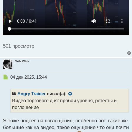
й
п
о
с
т
501 просмотр
Wills Wilde
Н
04 дек 2025, 15:44
е
п
р
Angry Traider
писал(а):
о
Видео торгового дня: пробои уровня, ретесты и
ч
поглощение
и
т
а
Я тоже подсел на поглощения, особенно вот такие же
н
большие как на видео, такое ощущение что они почти
н