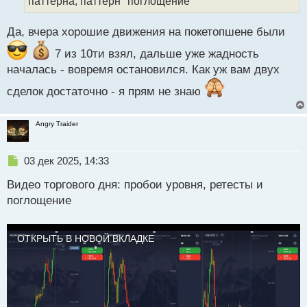
паттерна, паттерн "поглощение"
и
т
а
Да, вчера хорошие движения на покетопшене были
н
н
7 из 10ти взял, дальше уже жадность
ы
началась - вовремя остановился. Как уж вам двух
й
п
сделок достаточно - я прям не знаю
о
с
Angry Traider
т
Н
03 дек 2025, 14:33
е
Видео торгового дня: пробои уровня, ретесты и
п
р
поглощение
о
ч
и
ОТКРЫТЬ В НОВОЙ ВКЛАДКЕ
т
а
н
н
ы