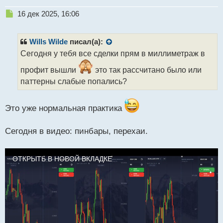
т
Н
16 дек 2025, 16:06
е
п
р
Wills Wilde
писал(а):
о
Сегодня у тебя все сделки прям в миллиметраж в
ч
и
профит вышли
это так рассчитано было или
т
паттерны слабые попались?
а
н
н
Это уже нормальная практика
ы
й
п
Сегодня в видео: пинбары, перехаи.
о
с
т
ОТКРЫТЬ В НОВОЙ ВКЛАДКЕ