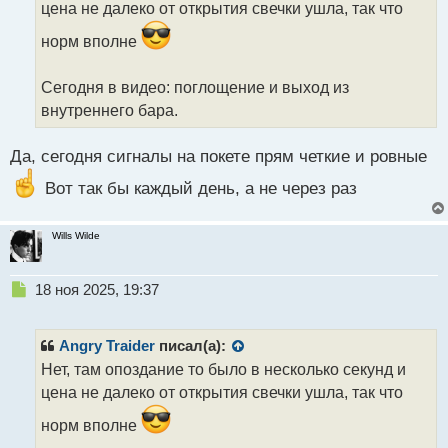
цена не далеко от открытия свечки ушла, так что
и
т
норм вполне
а
н
н
Сегодня в видео: поглощение и выход из
ы
внутреннего бара.
й
п
Да, сегодня сигналы на покете прям четкие и ровные
о
с
Вот так бы каждый день, а не через раз
т
Wills Wilde
Н
18 ноя 2025, 19:37
е
п
р
Angry Traider
писал(а):
о
Нет, там опоздание то было в несколько секунд и
ч
цена не далеко от открытия свечки ушла, так что
и
т
норм вполне
а