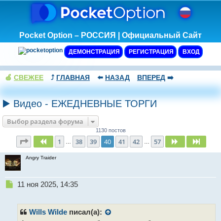
Pocket Option – РОССИЯ | Официальный Сайт
ДЕМОНСТРАЦИЯ
РЕГИСТРАЦИЯ
ВХОД
🍏
СВЕЖЕЕ
⤴️
ГЛАВНАЯ
⬅️
НАЗАД
ВПЕРЕД
➡️
▶️ Видео - ЕЖЕДНЕВНЫЕ ТОРГИ
Выбор раздела форума
1130 постов
Страница
40
из
57
1
38
39
40
41
42
57
Пред.
След.
След.
…
…
Angry Traider
Н
11 ноя 2025, 14:35
е
п
р
Wills Wilde
писал(а):
о