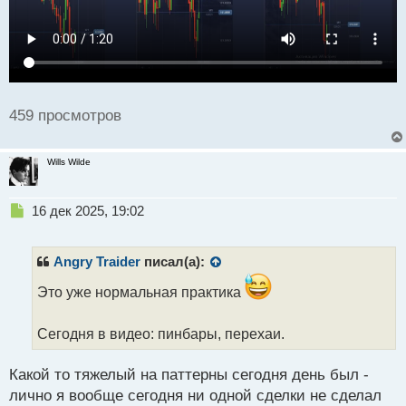
459 просмотров
Wills Wilde
Н
16 дек 2025, 19:02
е
п
р
Angry Traider
писал(а):
о
ч
Это уже нормальная практика
и
т
Сегодня в видео: пинбары, перехаи.
а
н
н
Какой то тяжелый на паттерны сегодня день был -
ы
лично я вообще сегодня ни одной сделки не сделал
й