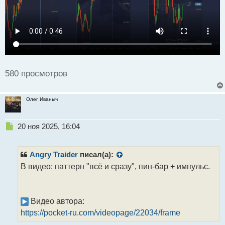
й
п
о
с
т
580 просмотров
Олег Иваныч
Н
20 ноя 2025, 16:04
е
п
р
Angry Traider
писал(а):
о
В видео: паттерн "всё и сразу", пин-бар + импульс.
ч
и
т
а
Видео автора:
н
https://pocket-ru.com/videopage/22034/frame
н