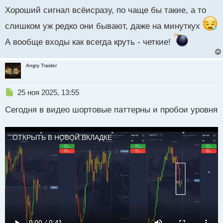
ы
й
Хороший сигнал всёисразу, по чаще бы такие, а то
п
слишком уж редко они бывают, даже на минуткух
о
с
А вообще входы как всегда круть - четкие!
т
Angry Traider
Н
25 ноя 2025, 13:55
е
Сегодня в видео шортовые паттерны и пробои уровня
п
р
о
ч
ОТКРЫТЬ В НОВОЙ ВКЛАДКЕ
и
т
а
н
н
ы
й
п
о