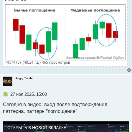
с
т
74374737 (48.24 КБ) 465 просмотров
Angry Traider
Н
27 ноя 2025, 15:00
е
Сегодня в видео: вход после подтверждения
п
р
паттерна, паттерн "поглощение"
о
ч
и
ОТКРЫТЬ В НОВОЙ ВКЛАДКЕ
т