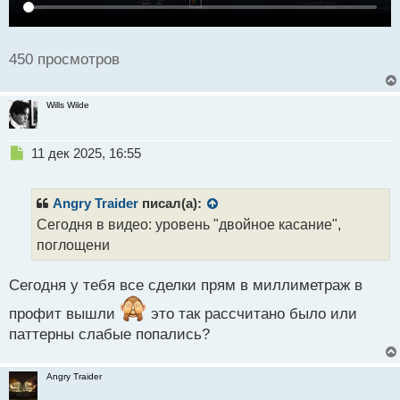
450 просмотров
Wills Wilde
Н
11 дек 2025, 16:55
е
п
р
Angry Traider
писал(а):
о
Сегодня в видео: уровень "двойное касание",
ч
поглощени
и
т
а
Сегодня у тебя все сделки прям в миллиметраж в
н
н
профит вышли
это так рассчитано было или
ы
паттерны слабые попались?
й
п
о
Angry Traider
с