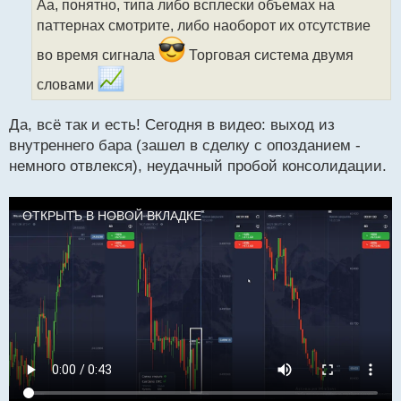
Аа, понятно, типа либо всплески объемах на
ч
паттернах смотрите, либо наоборот их отсутствие
и
т
во время сигнала
Торговая система двумя
а
н
словами
н
ы
Да, всё так и есть! Сегодня в видео: выход из
й
п
внутреннего бара (зашел в сделку с опозданием -
о
немного отвлекся), неудачный пробой консолидации.
с
т
ОТКРЫТЬ В НОВОЙ ВКЛАДКЕ