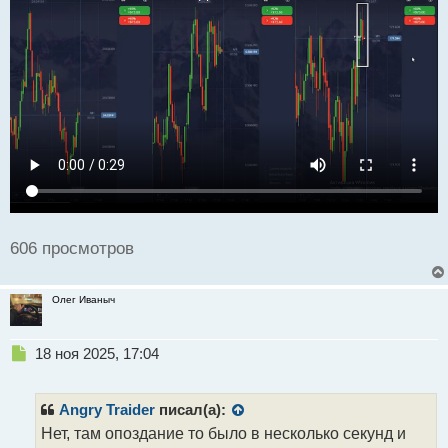
606 просмотров
Олег Иваныч
Н
18 ноя 2025, 17:04
е
п
р
Angry Traider
писал(а):
о
Нет, там опоздание то было в несколько секунд и
ч