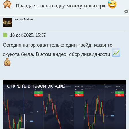
п
. Правда я только одну монету мониторю
о
с
Angry Traider
т
Н
18 дек 2025, 15:37
е
Сегодня наторговал только один трейд, какая то
п
р
скукота была. В этом видео: сбор ликвидности
о
ч
и
т
а
н
ОТКРЫТЬ В НОВОЙ ВКЛАДКЕ
н
ы
й
п
о
с
т