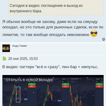
н
н
Сегодня в видео: поглощение и выход из
ы
внутреннего бара.
й
п
Я обычно вообще не захожу, даже если на секунду
о
с
опоздал, но это только для рыночных сделок, если по
т
лимитке, то там вообще опоздать невозможно
Angry Traider
Н
20 ноя 2025, 15:53
е
В видео: паттерн "всё и сразу", пин-бар + импульс.
п
р
о
ч
ОТКРЫТЬ В НОВОЙ ВКЛАДКЕ
и
т
а
н
н
ы