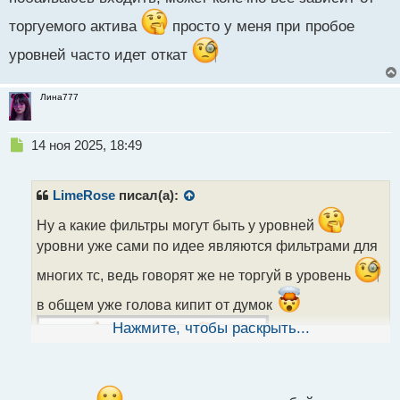
торгуемого актива
просто у меня при пробое
уровней часто идет откат
Лина777
Н
14 ноя 2025, 18:49
е
п
р
LimeRose
писал(а):
о
ч
Ну а какие фильтры могут быть у уровней
и
уровни уже сами по идее являются фильтрами для
т
а
многих тс, ведь говорят же не торгуй в уровень
н
в общем уже голова кипит от думок
н
ы
Нажмите, чтобы раскрыть...
й
п
о
с