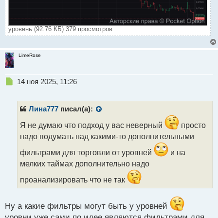
уровень (92.76 КБ) 379 просмотров
LimeRose
Н
14 ноя 2025, 11:26
е
п
р
Лина777
писал(а):
о
ч
Я не думаю что подход у вас неверный
просто
и
надо подумать над какими-то дополнительными
т
а
фильтрами для торговли от уровней
и на
н
мелких таймах дополнительно надо
н
ы
проанализировать что не так
й
п
о
Ну а какие фильтры могут быть у уровней
с
уровни уже сами по идее являются фильтрами для