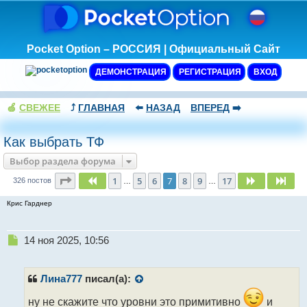
Pocket Option – РОССИЯ | Официальный Сайт
ДЕМОНСТРАЦИЯ
РЕГИСТРАЦИЯ
ВХОД
🍏
СВЕЖЕЕ
⤴️
ГЛАВНАЯ
⬅️
НАЗАД
ВПЕРЕД
➡️
Как выбрать ТФ
Выбор раздела форума
Страница
7
из
17
1
5
6
7
8
9
17
Пред.
След.
Сле
326 постов
…
…
Крис Гарднер
Н
14 ноя 2025, 10:56
е
п
р
Лина777
писал(а):
о
ч
ну не скажите что уровни это примитивно
и