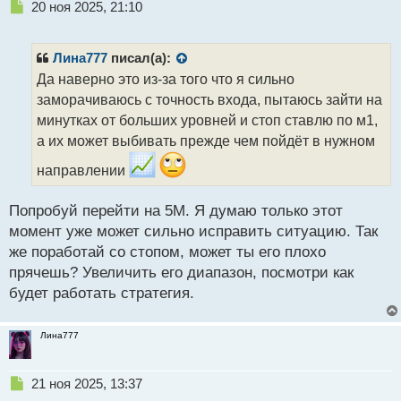
Н
20 ноя 2025, 21:10
е
п
р
Лина777
писал(а):
о
Да наверно это из-за того что я сильно
ч
заморачиваюсь с точность входа, пытаюсь зайти на
и
т
минутках от больших уровней и стоп ставлю по м1,
а
а их может выбивать прежде чем пойдёт в нужном
н
н
направлении
ы
й
Попробуй перейти на 5М. Я думаю только этот
п
момент уже может сильно исправить ситуацию. Так
о
с
же поработай со стопом, может ты его плохо
т
прячешь? Увеличить его диапазон, посмотри как
будет работать стратегия.
Лина777
Н
21 ноя 2025, 13:37
е