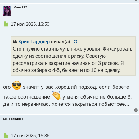
Лина777
Н
17 ноя 2025, 13:50
е
п
р
Крис Гарднер
писал(а):
о
Стоп нужно ставить чуть ниже уровня. Фиксировать
ч
сделку из соотношения к риску. Советую
и
т
рассматривать закрытие начиная от 3 рисков. Я
а
обычно забираю 4-5, бывает и по 10 на сделку.
н
н
ы
ого
значит у вас хороший подход, если берёте
й
п
такое соотношение
у меня обычно не больше 3,
о
да и то нервничаю, хочется закрыться побыстрее...
с
т
Крис Гарднер
Н
17 ноя 2025, 15:36