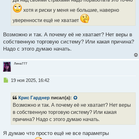
ч
и
хотя и риски у меня не большие, наверно
т
а
уверенности ещё не хватает
н
н
Возможно и так. А почему её не хватает? Нет веры в
ы
собственную торговую систему? Или какая причина?
й
п
Надо с этого думаю начать.
о
с
т
Лина777
Н
19 ноя 2025, 16:42
е
п
р
Крис Гарднер
писал(а):
о
Возможно и так. А почему её не хватает? Нет веры
ч
в собственную торговую систему? Или какая
и
т
причина? Надо с этого думаю начать.
а
н
Я думаю что просто ещё не все параметры
н