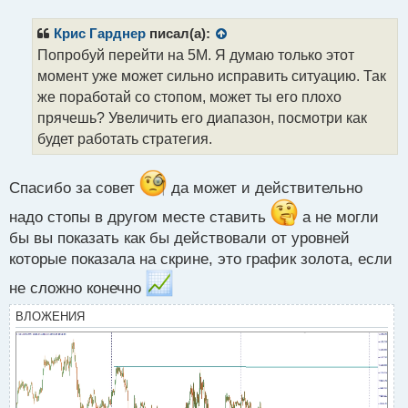
п
р
Крис Гарднер
писал(а):
о
Попробуй перейти на 5М. Я думаю только этот
ч
момент уже может сильно исправить ситуацию. Так
и
т
же поработай со стопом, может ты его плохо
а
прячешь? Увеличить его диапазон, посмотри как
н
будет работать стратегия.
н
ы
й
Спасибо за совет
да может и действительно
п
о
надо стопы в другом месте ставить
а не могли
с
бы вы показать как бы действовали от уровней
т
которые показала на скрине, это график золота, если
не сложно конечно
ВЛОЖЕНИЯ