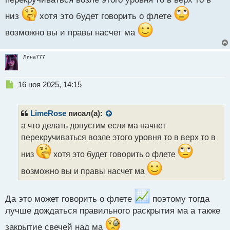
о
с
низ
хотя это будет говорить о флете
т
возможно вы и правы насчет ма
Лина777
Н
16 ноя 2025, 14:15
е
п
р
LimeRose
писал(а):
о
а что делать допустим если ма начнет
ч
перекручиваться возле этого уровня то в верх то в
и
т
низ
хотя это будет говорить о флете
а
н
возможно вы и правы насчет ма
н
ы
й
Да это может говорить о флете
поэтому тогда
п
лучше дождаться правильного раскрытия ма а также
о
с
закрытие свечей над ма