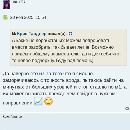
Лина777
Н
20 ноя 2025, 15:54
е
п
р
Крис Гарднер
писал(а):
о
А какие не доработаны? Можем попробовать
ч
вместе разобрать, так бывает легче. Возможно
и
т
придём к общему знаменателю, да и для себя что-
а
то новое подчеркну. Буду рад помочь)
н
н
Да наверно это из-за того что я сильно
ы
й
заморачиваюсь с точность входа, пытаюсь зайти на
п
минутках от больших уровней и стоп ставлю по м1, а
о
их может выбивать прежде чем пойдёт в нужном
с
т
направлении
Крис Гарднер