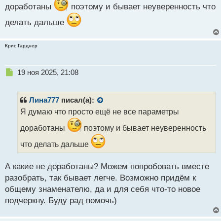
ы
доработаны
поэтому и бывает неуверенность что
й
п
делать дальше
о
с
Крис Гарднер
т
Н
19 ноя 2025, 21:08
е
п
р
Лина777
писал(а):
о
Я думаю что просто ещё не все параметры
ч
и
доработаны
поэтому и бывает неуверенность
т
а
что делать дальше
н
н
А какие не доработаны? Можем попробовать вместе
ы
разобрать, так бывает легче. Возможно придём к
й
п
общему знаменателю, да и для себя что-то новое
о
подчеркну. Буду рад помочь)
с
т