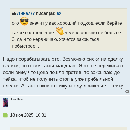
е
п
р
Лина777
писал(а):
о
ч
ого
значит у вас хороший подход, если берёте
и
такое соотношение
у меня обычно не больше
т
а
3, да и то нервничаю, хочется закрыться
н
побыстрее...
н
ы
Надо прорабатывать это. Возможно риски на сделку
й
п
велики, поэтому такой мандраж. Я же не переживаю,
о
если вижу что цена пошла против, то закрываю до
с
тейка, чтоб не получить стоп в уже прибыльной
т
сделке. А так спокойно сижу и жду движение к тейку.
LimeRose
Н
18 ноя 2025, 10:31
е
п