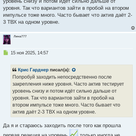
уровень снизу и потом идёт сильно дальше от
с
уровня. Так что вариантов зайти в пробой на втором
т
импульсе тоже много. Часто бывает что актив даёт 2-
3 ТВХ на одном уровне.
Лина777
Н
15 ноя 2025, 14:57
е
п
р
Крис Гарднер
писал(а):
о
Попробуй заходить непосредственно после
ч
закрепления ниже уровня. Часто актив тестирует
и
т
уровень снизу и потом идёт сильно дальше от
а
уровня. Так что вариантов зайти в пробой на
н
втором импульсе тоже много. Часто бывает что
н
актив даёт 2-3 ТВХ на одном уровне.
ы
й
п
Да я и стараюсь заходить после того как прошла
о
с
первая реакция на уровень
только иногда не