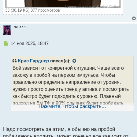
33 (30.19 КБ) 377 просмотров
Лина777
Н
14 ноя 2025, 18:47
е
п
р
Крис Гарднер
писал(а):
о
Всё зависит от конкретной ситуации. Чаще всего
ч
захожу в пробой на первом импульсе. Чтобы
и
т
правильно определить направление от уровня,
а
нужно просто оценить тренд у актива и посмотреть
н
как быстро будет подходить к уровню. Плавный
н
подход на 5м ТФ в 90% случаев будет пробивать
ы
Нажмите, чтобы раскрыть...
й
уровень.
п
о
с
Надо посмотреть за этим, я обычно на пробой
т
побаиваюсь входить, может конечно все зависит от