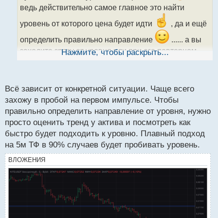
и
ведь действительно самое главное это найти
т
а
уровень от которого цена будет идти
, да и ещё
н
определить правильно направление
...... а вы
н
ы
заходите зразу от уровня или при его повторном
Нажмите, чтобы раскрыть...
й
п
тестировании?
о
с
Всё зависит от конкретной ситуации. Чаще всего
т
захожу в пробой на первом импульсе. Чтобы
правильно определить направление от уровня, нужно
просто оценить тренд у актива и посмотреть как
быстро будет подходить к уровню. Плавный подход
на 5м ТФ в 90% случаев будет пробивать уровень.
ВЛОЖЕНИЯ