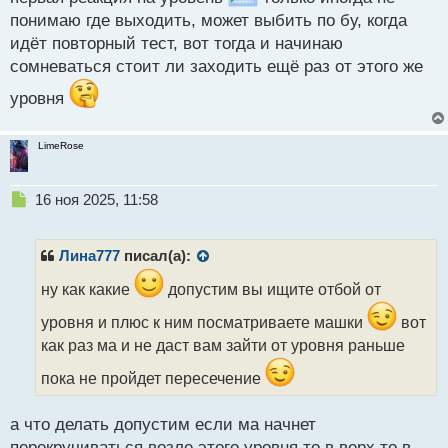
т
понимаю где выходить, может выбить по бу, когда
идёт повторный тест, вот тогда и начинаю
сомневаться стоит ли заходить ещё раз от этого же
уровня
LimeRose
Н
16 ноя 2025, 11:58
е
п
р
Лина777
писал(а):
о
ч
ну как какие
допустим вы ищите отбой от
и
уровня и плюс к ним посматриваете машки
вот
т
а
как раз ма и не даст вам зайти от уровня раньше
н
пока не пройдет пересечение
н
ы
й
а что делать допустим если ма начнет
п
перекручиваться возле этого уровня то в верх то в