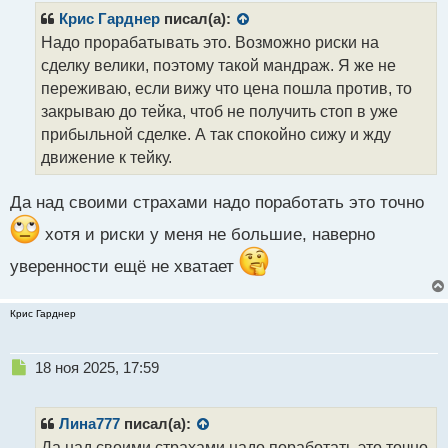
р
Крис Гарднер
писал(а):
о
Надо прорабатывать это. Возможно риски на
ч
сделку велики, поэтому такой мандраж. Я же не
и
т
переживаю, если вижу что цена пошла против, то
а
закрываю до тейка, чтоб не получить стоп в уже
н
прибыльной сделке. А так спокойно сижу и жду
н
движение к тейку.
ы
й
п
Да над своими страхами надо поработать это точно
о
с
хотя и риски у меня не большие, наверно
т
уверенности ещё не хватает
Крис Гарднер
Н
18 ноя 2025, 17:59
е
п
р
Лина777
писал(а):
о
Да над своими страхами надо поработать это точно