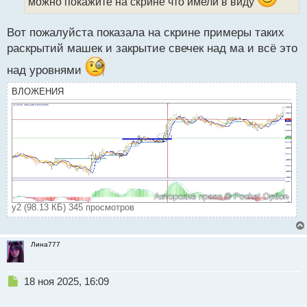
можно покажите на скрине что имели в виду
н
н
Вот пожалуйста показала на скрине примеры таких
ы
раскрытий машек и закрытие свечек над ма и всё это
й
п
над уровнями
о
с
ВЛОЖЕНИЯ
т
у2 (98.13 КБ) 345 просмотров
Лина777
Н
18 ноя 2025, 16:09
е
п