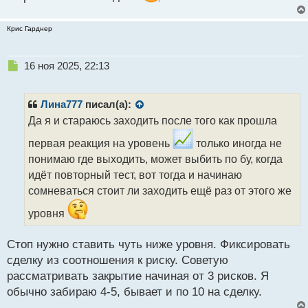
т
Крис Гарднер
Н
16 ноя 2025, 22:13
е
п
р
Лина777
писал(а):
о
Да я и стараюсь заходить после того как прошла
ч
и
первая реакция на уровень
только иногда не
т
понимаю где выходить, может выбить по бу, когда
а
идёт повторный тест, вот тогда и начинаю
н
н
сомневаться стоит ли заходить ещё раз от этого же
ы
уровня
й
п
о
Стоп нужно ставить чуть ниже уровня. Фиксировать
с
сделку из соотношения к риску. Советую
т
рассматривать закрытие начиная от 3 рисков. Я
обычно забираю 4-5, бывает и по 10 на сделку.