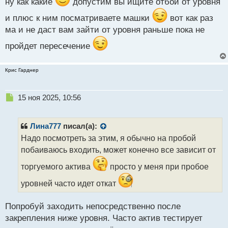
т
ну как какие
допустим вы ищите отбой от уровня
и плюс к ним посматриваете машки
вот как раз
ма и не даст вам зайти от уровня раньше пока не
пройдет пересечение
Крис Гарднер
Н
15 ноя 2025, 10:56
е
п
р
Лина777
писал(а):
о
Надо посмотреть за этим, я обычно на пробой
ч
побаиваюсь входить, может конечно все зависит от
и
т
торгуемого актива
просто у меня при пробое
а
н
уровней часто идет откат
н
ы
Попробуй заходить непосредственно после
й
п
закрепления ниже уровня. Часто актив тестирует
о