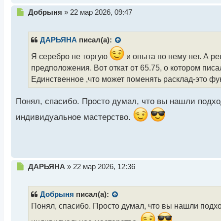
Н
Добрыня
»
22 мар 2026, 09:47
е
п
р
ДАРЬЯНА
писал(а):
о
ч
Я серебро не торгую
и опыта по нему нет. А р
и
предположения. Вот откат от 65.75, о котором писа
т
Единственное ,что может поменять расклад-это фу
а
н
н
Понял, спасибо. Просто думал, что вы нашли подход
ы
индивидуальное мастерство.
й
п
о
с
т
Н
ДАРЬЯНА
»
22 мар 2026, 12:36
е
п
р
Добрыня
писал(а):
о
Понял, спасибо. Просто думал, что вы нашли подход
ч
и