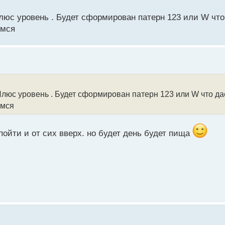
люс уровень . Будет сформирован патерн 123 или W чт
емся
Плюс уровень . Будет сформирован патерн 123 или W что д
емся
пойти и от сих вверх. но будет день будет пища