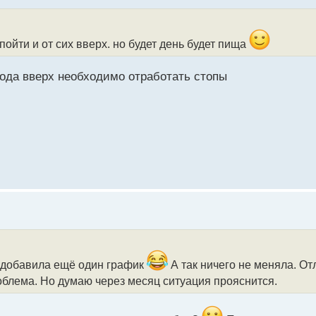
ойти и от сих вверх. но будет день будет пища
хода вверх необходимо отработать стопы
о добавила ещё один график
А так ничего не меняла. Отл
облема. Но думаю через месяц ситуация прояснится.