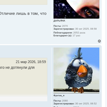
а
ч
а
л
Отличие лишь в том, что
у
ДАРЬЯНА
Посты:
2070
Зарегистрирован:
30 окт 2025, 08:58
Поблагодарили:
2052 раза
Благодарил (а):
17 раз
В
е
р
н
у
т
ь
21 мар 2026, 18:59
с
ого не дотянули для
я
к
н
а
ч
а
л
у
Фунтик_я
Посты:
2080
Зарегистрирован:
30 окт 2025, 08:52