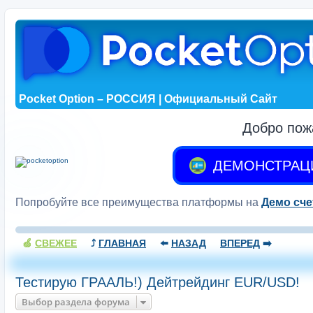
Pocket Option – РОССИЯ | Официальный Сайт
Добро пож
ДЕМОНСТРАЦ
Попробуйте все преимущества платформы на
Демо сче
🍏
СВЕЖЕЕ
⤴️
ГЛАВНАЯ
⬅️
НАЗАД
ВПЕРЕД
➡️
Тестирую ГРААЛЬ!) Дейтрейдинг EUR/USD!
Выбор раздела форума