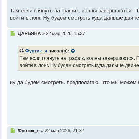
о
с
Там если глянуть на график, волны завершаются. П
т
войти в лонг. Ну будем смотреть куда дальше двин
Н
ДАРЬЯНА
»
22 мар 2026, 15:37
е
п
р
Фунтик_я
писал(а):
о
Там если глянуть на график, волны завершаются. 
ч
войти в лонг. Ну будем смотреть куда дальше двин
и
т
а
ну да будем смотреть. предполагаю, что мы можем 
н
н
ы
й
п
о
с
т
Н
Фунтик_я
»
22 мар 2026, 21:32
е