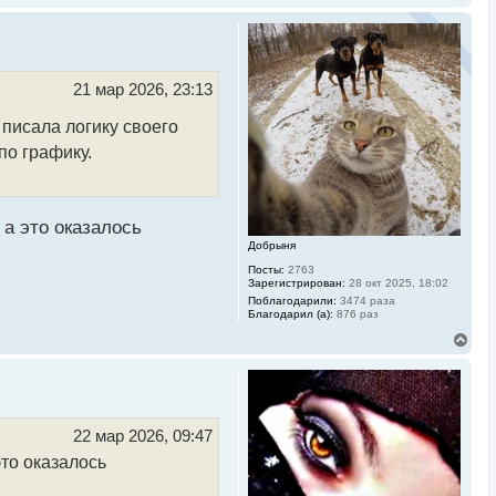
е
р
н
у
т
ь
21 мар 2026, 23:13
с
я
 писала логику своего
к
н
по графику.
а
ч
а
л
у
 а это оказалось
Добрыня
Посты:
2763
Зарегистрирован:
28 окт 2025, 18:02
Поблагодарили:
3474 раза
Благодарил (а):
876 раз
В
е
р
н
у
т
ь
22 мар 2026, 09:47
с
это оказалось
я
к
н