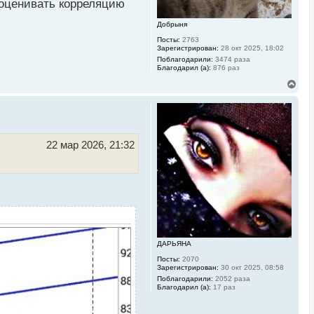
л
оценивать корреляцию
у
Добрыня
Посты:
2763
Зарегистрирован:
28 окт 2025, 18:02
Поблагодарили:
3474 раза
Благодарил (а):
876 раз
В
е
р
н
у
т
ь
22 мар 2026, 21:32
с
я
к
н
а
ч
а
л
у
ДАРЬЯНА
Посты:
2070
Зарегистрирован:
30 окт 2025, 08:58
Поблагодарили:
2052 раза
Благодарил (а):
17 раз