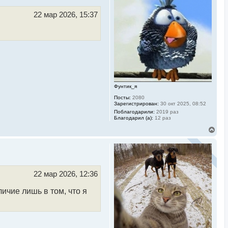
т
ь
22 мар 2026, 15:37
с
я
к
н
а
ч
а
л
у
Фунтик_я
Посты:
2080
Зарегистрирован:
30 окт 2025, 08:52
Поблагодарили:
2019 раз
Благодарил (а):
12 раз
В
е
р
н
у
т
ь
22 мар 2026, 12:36
с
я
ичие лишь в том, что я
к
н
а
ч
а