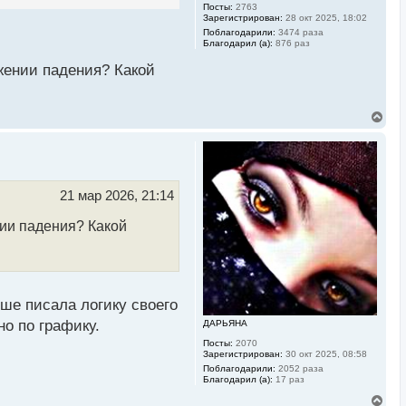
Посты:
2763
Зарегистрирован:
28 окт 2025, 18:02
Поблагодарили:
3474 раза
Благодарил (а):
876 раз
ении падения? Какой
В
е
р
н
у
т
ь
21 мар 2026, 21:14
с
я
ии падения? Какой
к
н
а
ч
а
л
ыше писала логику своего
у
но по графику.
ДАРЬЯНА
Посты:
2070
Зарегистрирован:
30 окт 2025, 08:58
Поблагодарили:
2052 раза
Благодарил (а):
17 раз
В