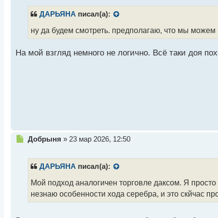
п
р
ДАРЬЯНА
писал(а):
о
ч
ну да будем смотреть. предполагаю, что мы можем п
и
т
На мой взгляд немного не логично. Всё таки доя по
а
н
н
ы
й
п
о
с
т
Н
Добрыня
»
23 мар 2026, 12:50
е
п
р
ДАРЬЯНА
писал(а):
о
ч
Мой подход аналогичен торговле даксом. Я прост
и
незнаю особенности хода серебра, и это скйчас пр
т
а
н