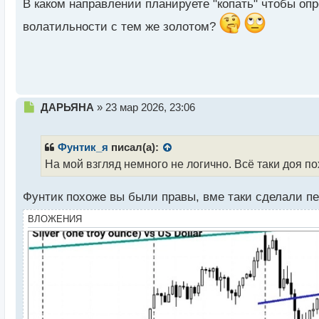
В каком направлении планируете "копать" чтобы оп
н
ы
волатильности с тем же золотом?
й
п
о
с
т
Н
ДАРЬЯНА
»
23 мар 2026, 23:06
е
п
р
Фунтик_я
писал(а):
о
На мой взгляд немного не логично. Всё таки доя п
ч
и
Фунтик похоже вы были правы, вме таки сделали пер
т
а
ВЛОЖЕНИЯ
н
н
ы
й
п
о
с
т