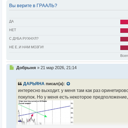
Вы верите в ГРААЛЬ?
ДА
НЕТ
С ДУБА РУХНУЛ?
НЕ Е..И НАМ МОЗГИ!
Всег
Н
Добрыня
»
21 мар 2026, 21:14
е
п
р
ДАРЬЯНА
писал(а):
о
интересно выходит. у меня там как раз оринетирово
ч
покупок. Но у меня есть некоторое предположение,
и
т
а
н
н
ы