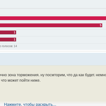
5
1
1
о голосов:
14
чно зона торможения. ну посмторим, что да как будет. немн
 что может пойти ниже.
Нажмите, чтобы раскрыть...