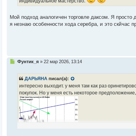
индивидуальное мастерство.
т
а
н
Мой подход аналогичен торговле даксом. Я просто
н
я незнаю особенности хода серебра, и это скйчас 
ы
й
п
о
с
т
Н
Фунтик_я
»
22 мар 2026, 13:14
е
п
р
ДАРЬЯНА
писал(а):
о
интересно выходит. у меня там как раз оринетирово
ч
покупок. Но у меня есть некоторое предположение,
и
т
а
н
н
ы
й
п