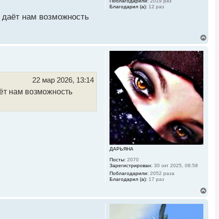
Поблагодарили:
2019 раз
Благодарил (а):
12 раз
о даёт нам возможность
В
е
р
н
у
т
ь
22 мар 2026, 13:14
с
аёт нам возможность
я
к
н
а
ч
а
л
у
ДАРЬЯНА
Посты:
2070
Зарегистрирован:
30 окт 2025, 08:58
Поблагодарили:
2052 раза
Благодарил (а):
17 раз
В
е
р
н
у