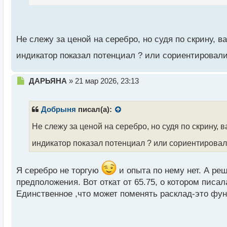
й
п
о
с
т
Не слежу за ценой на серебро, но судя по скрину, 
индикатор показал потенциал ? или сориентировал
Н
ДАРЬЯНА
»
21 мар 2026, 23:13
е
п
р
Добрыня
писал(а):
о
ч
Не слежу за ценой на серебро, но судя по скрину, 
и
индикатор показал потенциал ? или сориентировал
т
а
н
Я серебро не торгую
и опыта по нему нет. А ре
н
ы
предположения. Вот откат от 65.75, о котором писа
й
Единственное ,что может поменять расклад-это фун
п
о
с
т