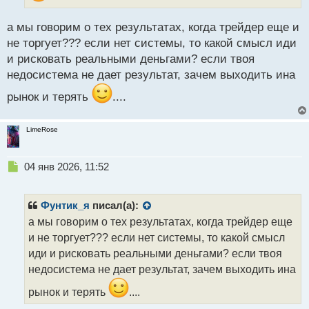
п
о
а мы говорим о тех результатах, когда трейдер еще и
с
не торгует??? если нет системы, то какой смысл иди
т
и рисковать реальными деньгами? если твоя
недосистема не дает результат, зачем выходить ина
рынок и терять
....
LimeRose
Н
04 янв 2026, 11:52
е
п
р
Фунтик_я
писал(а):
о
а мы говорим о тех результатах, когда трейдер еще
ч
и не торгует??? если нет системы, то какой смысл
и
т
иди и рисковать реальными деньгами? если твоя
а
недосистема не дает результат, зачем выходить ина
н
н
рынок и терять
....
ы