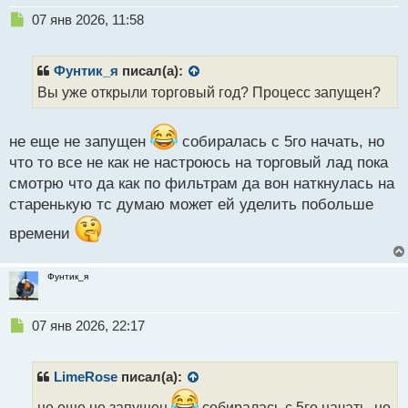
ы
Н
07 янв 2026, 11:58
й
е
п
п
о
р
Фунтик_я
писал(а):
с
о
Вы уже открыли торговый год? Процесс запущен?
т
ч
и
т
не еще не запущен
собиралась с 5го начать, но
а
что то все не как не настроюсь на торговый лад пока
н
н
смотрю что да как по фильтрам да вон наткнулась на
ы
старенькую тс думаю может ей уделить побольше
й
п
времени
о
с
Фунтик_я
т
Н
07 янв 2026, 22:17
е
п
р
LimeRose
писал(а):
о
ч
не еще не запущен
собиралась с 5го начать, но