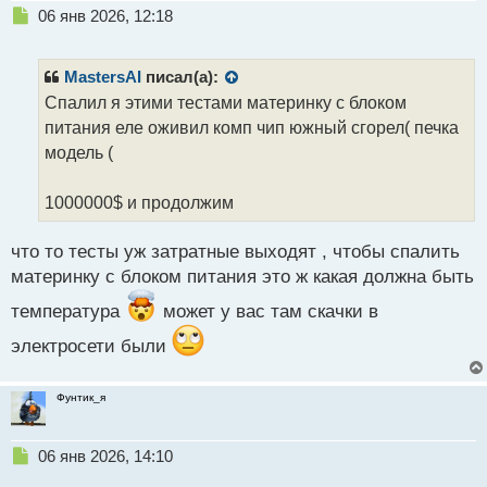
Н
06 янв 2026, 12:18
е
п
р
MastersAI
писал(а):
о
Спалил я этими тестами материнку с блоком
ч
питания еле оживил комп чип южный сгорел( печка
и
т
модель (
а
н
1000000$ и продолжим
н
ы
й
что то тесты уж затратные выходят , чтобы спалить
п
материнку с блоком питания это ж какая должна быть
о
с
температура
может у вас там скачки в
т
электросети были
Фунтик_я
Н
06 янв 2026, 14:10
е