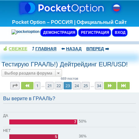
Pocket Option – РОССИЯ | Официальный Сайт
ДЕМОНСТРАЦИЯ
РЕГИСТРАЦИЯ
ВХОД
🍏
СВЕЖЕЕ
⤴️
ГЛАВНАЯ
⬅️
НАЗАД
ВПЕРЕД
➡️
Тестирую ГРААЛЬ!) Дейтрейдинг EUR/USD!
Выбор раздела форума
669 постов
Страница
23
из
34
1
21
22
23
24
25
34
Пред.
След.
След.
…
…
Вы верите в ГРААЛЬ?
ДА
50%
7
НЕТ
36%
5