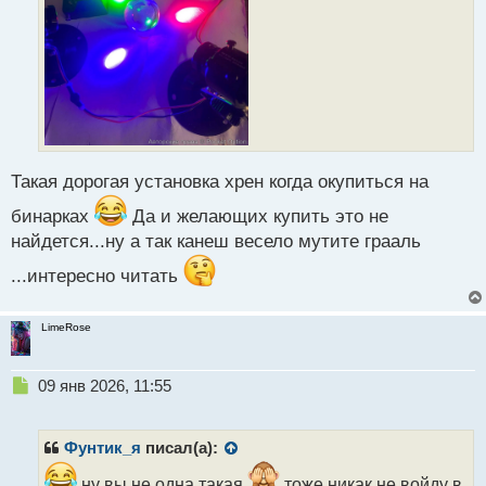
п
о
с
т
Такая дорогая установка хрен когда окупиться на
бинарках
Да и желающих купить это не
найдется...ну а так канеш весело мутите грааль
...интересно читать
LimeRose
Н
09 янв 2026, 11:55
е
п
р
Фунтик_я
писал(а):
о
ч
ну вы не одна такая
тоже никак не войду в