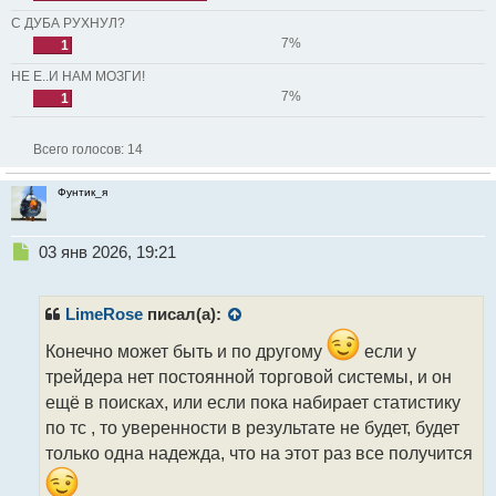
С ДУБА РУХНУЛ?
7%
1
НЕ Е..И НАМ МОЗГИ!
7%
1
Всего голосов:
14
Фунтик_я
Н
03 янв 2026, 19:21
е
п
р
LimeRose
писал(а):
о
ч
Конечно может быть и по другому
если у
и
трейдера нет постоянной торговой системы, и он
т
ещё в поисках, или если пока набирает статистику
а
по тс , то уверенности в результате не будет, будет
н
н
только одна надежда, что на этот раз все получится
ы
й