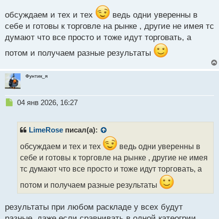
й
п
обсуждаем и тех и тех
ведь одни уверенны в
о
себе и готовы к торговле на рынке , другие не имея тс
с
думают что все просто и тоже идут торговать, а
т
потом и получаем разные результаты
Фунтик_я
Н
04 янв 2026, 16:27
е
п
р
LimeRose
писал(а):
о
ч
обсуждаем и тех и тех
ведь одни уверенны в
и
себе и готовы к торговле на рынке , другие не имея
т
тс думают что все просто и тоже идут торговать, а
а
н
потом и получаем разные результаты
н
ы
результаты при любом раскладе у всех будут
й
п
разные, даже если сравнивать в одной катеогрии.