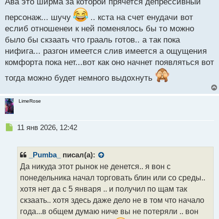
Ава это ширма за которой прячется депрессивный
ы
й
персонаж... шучу
.. кста на счет енудачи вот
п
еслиб отношенеи к ней поменялось бы то можно
о
было бы скзаать что грааль готов.. а так пока
с
т
нифига... разгон имеется слив имеется а ощущения
комфорта пока нет...вот как оно начнет появляться вот
тогда можно будет немного выдохнуть
LimeRose
Н
11 янв 2026, 12:42
е
п
р
_Pumba_
писал(а):
о
Да никуда этот рынок не денется.. я вон с
ч
понедельника начал торговать блин или со среды..
и
т
хотя нет да с 5 января .. и получил по щам так
а
скзаать.. хотя здесь даже дело не в том что начало
н
года...в общем думаю ниче вы не потеряли .. вон
н