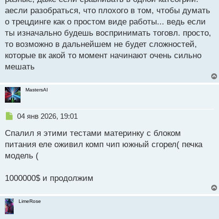
о
аесли разобраться, что плохого в том, чтобы думать
с
о трецдинге как о простом виде работы... ведь если
т
ты изначально будешь воспринимать тоговл. просто,
то возможно в дальнейшем не будет сложностей,
которые вк акой то момент начинают очень сильно
мешать
MastersAI
Н
04 янв 2026, 19:01
е
Спалил я этими тестами материнку с блоком
п
р
питания еле оживил комп чип южный сгорел( печка
о
модель (
ч
и
т
1000000$ и продолжим
а
н
LimeRose
н
ы