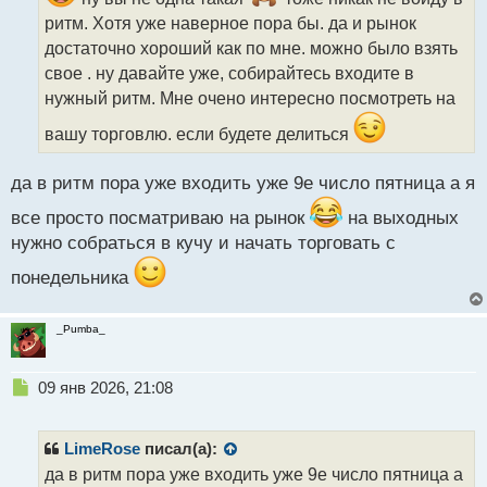
и
ритм. Хотя уже наверное пора бы. да и рынок
т
достаточно хороший как по мне. можно было взять
а
свое . ну давайте уже, собирайтесь входите в
н
н
нужный ритм. Мне очено интересно посмотреть на
ы
вашу торговлю. если будете делиться
й
п
о
да в ритм пора уже входить уже 9е число пятница а я
с
т
все просто посматриваю на рынок
на выходных
нужно собраться в кучу и начать торговать с
понедельника
_Pumba_
Н
09 янв 2026, 21:08
е
п
р
LimeRose
писал(а):
о
да в ритм пора уже входить уже 9е число пятница а
ч