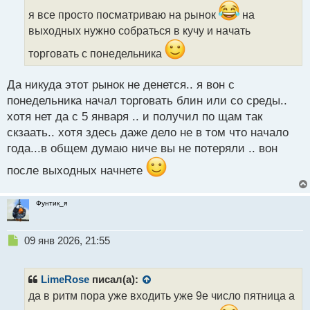
и
я все просто посматриваю на рынок
на
т
выходных нужно собраться в кучу и начать
а
н
торговать с понедельника
н
ы
Да никуда этот рынок не денется.. я вон с
й
п
понедельника начал торговать блин или со среды..
о
хотя нет да с 5 января .. и получил по щам так
с
скзаать.. хотя здесь даже дело не в том что начало
т
года...в общем думаю ниче вы не потеряли .. вон
после выходных начнете
Фунтик_я
Н
09 янв 2026, 21:55
е
п
р
LimeRose
писал(а):
о
да в ритм пора уже входить уже 9е число пятница а
ч