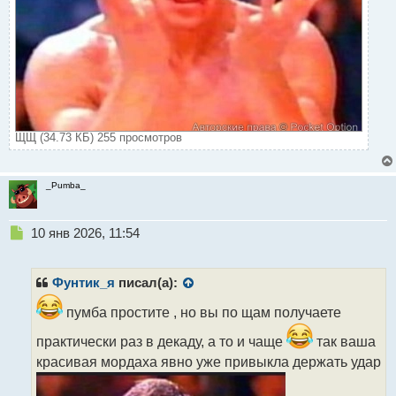
ЩЩ (34.73 КБ) 255 просмотров
_Pumba_
Н
10 янв 2026, 11:54
е
п
р
Фунтик_я
писал(а):
о
ч
пумба простите , но вы по щам получаете
и
практически раз в декаду, а то и чаще
так ваша
т
а
красивая мордаха явно уже привыкла держать удар
н
н