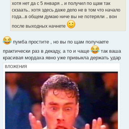
т
хотя нет да с 5 января .. и получил по щам так
а
скзаать.. хотя здесь даже дело не в том что начало
н
года...в общем думаю ниче вы не потеряли .. вон
н
ы
после выходных начнете
й
п
о
пумба простите , но вы по щам получаете
с
т
практически раз в декаду, а то и чаще
так ваша
красивая мордаха явно уже привыкла держать удар
ВЛОЖЕНИЯ