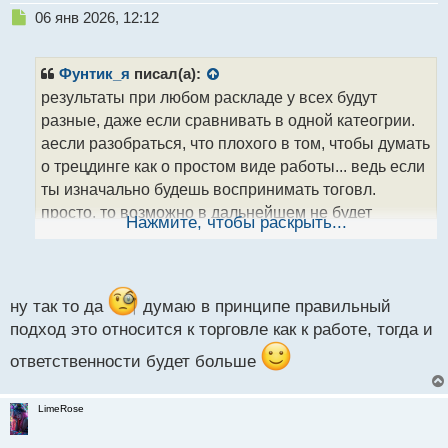
й
Н
06 янв 2026, 12:12
п
е
о
п
с
р
Фунтик_я
писал(а):
т
о
результаты при любом раскладе у всех будут
ч
разные, даже если сравнивать в одной катеогрии.
и
т
аесли разобраться, что плохого в том, чтобы думать
а
о трецдинге как о простом виде работы... ведь если
н
ты изначально будешь воспринимать тоговл.
н
просто, то возможно в дальнейшем не будет
ы
Нажмите, чтобы раскрыть...
й
сложностей, которые вк акой то момент начинают
п
очень сильно мешать
о
с
т
ну так то да
думаю в принципе правильный
подход это относится к торговле как к работе, тогда и
ответственности будет больше
LimeRose