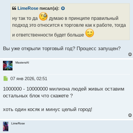
п
р
LimeRose
писал(а):
о
ч
ну так то да
думаю в принципе правильный
и
подход это относится к торговле как к работе, тогда
т
а
и ответственности будет больше
н
н
Вы уже открыли торговый год? Процесс запущен?
ы
й
п
MastersAI
о
с
т
Н
07 янв 2026, 02:51
е
1000000 - 10000000 милиона людей живых оставим
п
р
остальных блок что скажете ?
о
ч
хоть один косяк и минус целый город!
и
т
а
LimeRose
н
н