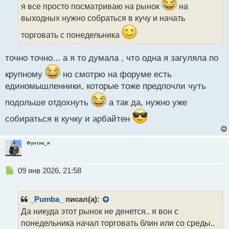
и
я все просто посматриваю на рынок
на
т
выходных нужно собраться в кучу и начать
а
н
торговать с понедельника
н
ы
точно точно... а я то думала , что одна я загуляла по
й
п
крупному
но смотрю на форуме есть
о
единомышленники, которые тоже предпочли чуть
с
т
подольше отдохнуть
а так да, нужно уже
собираться в кучку и арбайтен
Фунтик_я
Н
09 янв 2026, 21:58
е
п
р
_Pumba_
писал(а):
о
Да никуда этот рынок не денется.. я вон с
ч
понедельника начал торговать блин или со среды..
и