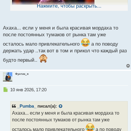
ы
Нажмите, чтобы раскрыть...
й
п
о
с
Ахаха... если у меня и была красивая мордаха то
т
после постоянных тумаков от рынка там уже
осталось мало привлекательного
а по поводу
держать удар ..так вот в том и прикол что каждый раз
будто первый..
Фунтик_я
Н
10 янв 2026, 17:20
е
п
р
_Pumba_
писал(а):
о
Ахаха... если у меня и была красивая мордаха то
ч
после постоянных тумаков от рынка там уже
и
т
осталось мало привлекательного
а по поводу