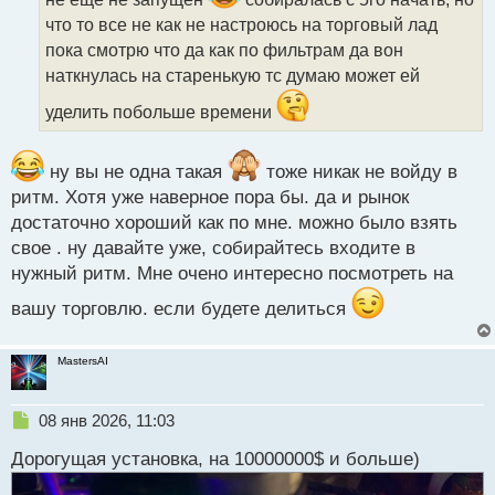
и
что то все не как не настроюсь на торговый лад
т
пока смотрю что да как по фильтрам да вон
а
наткнулась на старенькую тс думаю может ей
н
н
уделить побольше времени
ы
й
п
ну вы не одна такая
тоже никак не войду в
о
ритм. Хотя уже наверное пора бы. да и рынок
с
т
достаточно хороший как по мне. можно было взять
свое . ну давайте уже, собирайтесь входите в
нужный ритм. Мне очено интересно посмотреть на
вашу торговлю. если будете делиться
MastersAI
Н
08 янв 2026, 11:03
е
Дорогущая установка, на 10000000$ и больше)
п
р