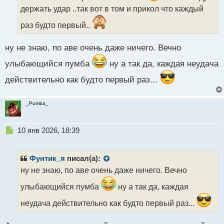
а
держать удар ..так вот в том и прикол что каждый
н
н
раз будто первый..
ы
й
п
ну не знаю, по аве очень даже ничего. Вечно
о
улыбающийся пумба
ну а так да, каждая неудача
с
т
действительно как будто первый раз...
_Pumba_
Н
10 янв 2026, 18:39
е
п
р
Фунтик_я
писал(а):
о
ну не знаю, по аве очень даже ничего. Вечно
ч
и
улыбающийся пумба
ну а так да, каждая
т
а
неудача действительно как будто первый раз...
н
н