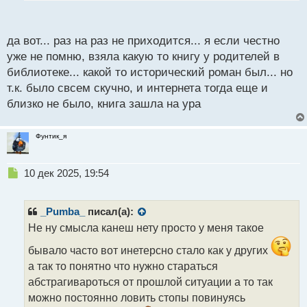
нафига я тратил свое время тогда на это
п
Кста а что за огроменная книга была?
о
с
да вот... раз на раз не приходится... я если честно
т
уже не помню, взяла какую то книгу у родителей в
библиотеке... какой то исторический роман был... но
т.к. было свсем скучно, и интернета тогда еще и
близко не было, книга зашла на ура
Фунтик_я
Н
10 дек 2025, 19:54
е
п
р
_Pumba_
писал(а):
о
Не ну смысла канеш нету просто у меня такое
ч
и
бывало часто вот инетерсно стало как у других
т
а так то понятно что нужно стараться
а
абстрагивароться от прошлой ситуации а то так
н
н
можно постоянно ловить стопы повинуясь