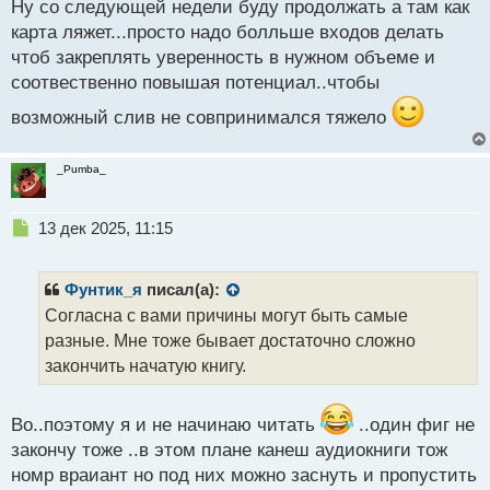
Ну со следующей недели буду продолжать а там как
н
карта ляжет...просто надо болльше входов делать
ы
й
чтоб закреплять уверенность в нужном объеме и
п
соотвественно повышая потенциал..чтобы
о
с
возможный слив не совпринимался тяжело
т
_Pumba_
Н
13 дек 2025, 11:15
е
п
р
Фунтик_я
писал(а):
о
Согласна с вами причины могут быть самые
ч
разные. Мне тоже бывает достаточно сложно
и
т
закончить начатую книгу.
а
н
н
Во..поэтому я и не начинаю читать
..один фиг не
ы
закончу тоже ..в этом плане канеш аудиокниги тож
й
номр враиант но под них можно заснуть и пропустить
п