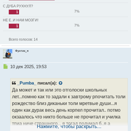
С ДУБА РУХНУЛ?
7%
1
НЕ Е..И НАМ МОЗГИ!
7%
1
Всего голосов:
14
Фунтик_я
Н
10 дек 2025, 19:53
е
п
р
_Pumba_
писал(а):
о
Да может и так или это отголоски школьных
ч
лет...помню как то задали к завтрому рпочитать толи
и
т
рождество близ диканьки толи мретвые души...я
а
один как дурак весь день корпел прочитал.. потмо
н
окзаалось что никто больше не прочитал и училка
н
тпиа ниче страшного... я тогад подумал б..я а
ы
Нажмите, чтобы раскрыть...
й