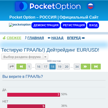
Pocket Option – РОССИЯ | Официальный Сайт
ДЕМОНСТРАЦИЯ
РЕГИСТРАЦИЯ
ВХОД
🍏
СВЕЖЕЕ
⤴️
ГЛАВНАЯ
⬅️
НАЗАД
ВПЕРЕД
➡️
Тестирую ГРААЛЬ!) Дейтрейдинг EUR/USD!
Выбор раздела форума
669 постов
Страница
18
из
34
1
16
17
18
19
20
34
Пред.
След.
След.
…
…
Вы верите в ГРААЛЬ?
ДА
50%
7
НЕТ
36%
5