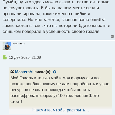
Пумба, ну что здесь можно сказать, остается только
о
с
по сочувствовать. Я бы на вашем месте села и
т
проанализировала, какие именно ошибки я
совершила. Но мне кажется, главная ваша ошибка
заключается в том , что вы потеряли бдительность и
слишком поверили в успешность своего грааля
Фунтик_я
Н
12 дек 2025, 21:09
е
п
р
MastersAI
писал(а):
о
Мой Грааль и только мой и моя формула, и все
ч
похоже вообще никому не дам попробовать и у вас
и
т
ресурсов не хватит никогда чтобы понять
а
расшифровать формлу) 100 триллионов $ это
н
стоит!
н
ы
Нажмите, чтобы раскрыть...
й
Вам похоже ндравится нервничать?