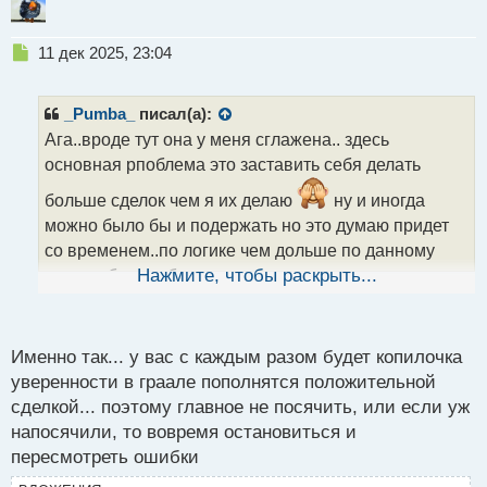
Н
11 дек 2025, 23:04
е
п
р
_Pumba_
писал(а):
о
Ага..вроде тут она у меня сглажена.. здесь
ч
основная рпоблема это заставить себя делать
и
т
больше сделок чем я их делаю
ну и иногда
а
можно было бы и подержать но это думаю придет
н
н
со временем..по логике чем дольше по данному
ы
гаралю буду работать тем должен лучше входить и
Нажмите, чтобы раскрыть...
й
п
выходить ну это канеш в теории
о
с
Именно так... у вас с каждым разом будет копилочка
т
уверенности в граале пополнятся положительной
сделкой... поэтому главное не посячить, или если уж
напосячили, то вовремя остановиться и
пересмотреть ошибки