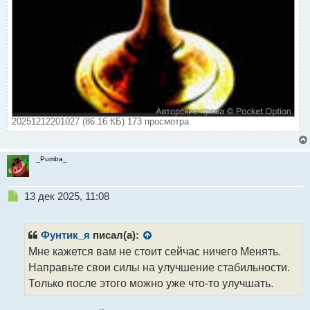
20251212201027 (86.16 КБ) 173 просмотра
_Pumba_
Н
13 дек 2025, 11:08
е
п
р
Фунтик_я
писал(а):
о
Мне кажется вам не стоит сейчас ничего Менять.
ч
Направьте свои силы на улучшение стабильности.
и
т
Только после этого можно уже что-то улучшать.
а
н