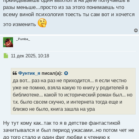
пркиидываешь один выхлоп а на деле получаешь в
п
разы меньше...просто из за этого понимаешь что
о
с
всему виной психология тоесть ты сам вот и хочется
т
это изменить
_Pumba_
Н
11 дек 2025, 10:18
е
п
р
Фунтик_я
писал(а):
о
да вот... раз на раз не приходится... я если честно
ч
уже не помню, взяла какую то книгу у родителей в
и
т
библиотеке... какой то исторический роман был... но
а
т.к. было свсем скучно, и интернета тогда еще и
н
близко не было, книга зашла на ура
н
ы
й
Ну тут кому как..так то я в детстве фантастикой
п
зачитывался и был период ужасами..но потом чет не
о
до того стало и один фиг любви к чтению к