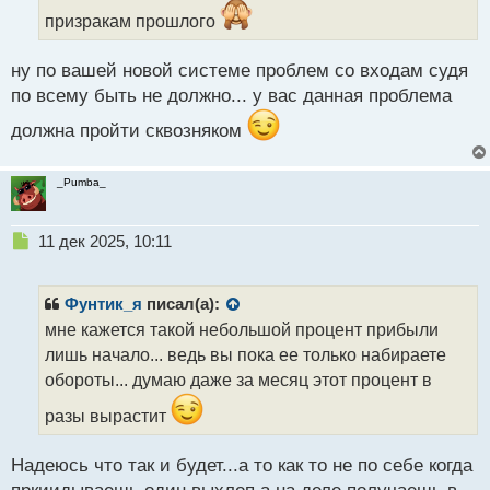
ы
призракам прошлого
й
п
о
ну по вашей новой системе проблем со входам судя
с
по всему быть не должно... у вас данная проблема
т
должна пройти сквозняком
_Pumba_
Н
11 дек 2025, 10:11
е
п
р
Фунтик_я
писал(а):
о
мне кажется такой небольшой процент прибыли
ч
лишь начало... ведь вы пока ее только набираете
и
т
обороты... думаю даже за месяц этот процент в
а
разы вырастит
н
н
ы
Надеюсь что так и будет...а то как то не по себе когда
й