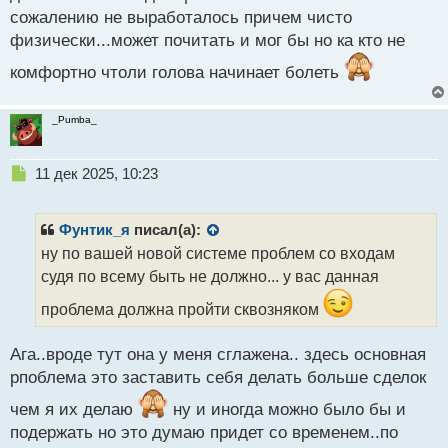
с
сожалению не выработалось причем чисто
т
физически...может почитать и мог бы но ка кто не
комфортно чтоли голова начинает болеть
_Pumba_
Н
11 дек 2025, 10:23
е
п
р
Фунтик_я
писал(а):
о
ну по вашей новой системе проблем со входам
ч
судя по всему быть не должно... у вас данная
и
т
проблема должна пройти сквозняком
а
н
н
Ага..вроде тут она у меня сглажена.. здесь основная
ы
рпоблема это заставить себя делать больше сделок
й
п
чем я их делаю
ну и иногда можно было бы и
о
подержать но это думаю придет со временем..по
с