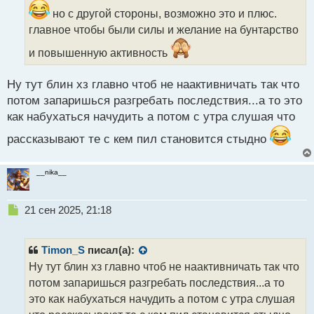
о
ч
но с другой стороны, возможно это и плюс.
и
главное чтобы были силы и желание на бунтарство
т
а
и повышенную активность
н
н
Ну тут блин хз главно чтоб не наактивничать так что
ы
потом запаришься разгребать последствия...а то это
й
п
как набухаться начудить а потом с утра слушая что
о
рассказывают те с кем пил становится стыдно
с
т
__nika__
Н
21 сен 2025, 21:18
е
п
р
Timon_S
писал(а):
о
Ну тут блин хз главно чтоб не наактивничать так что
ч
потом запаришься разгребать последствия...а то
и
т
это как набухаться начудить а потом с утра слушая
а