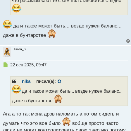
что рассказывают те с кем пил становится стыдно
н
н
ы
й
п
да и такое может быть... везде нужен баланс...
о
даже в бунтарстве
с
т
Timon_S
Н
22 сен 2025, 09:47
е
п
р
__nika__
писал(а):
о
ч
да и такое может быть... везде нужен баланс...
и
даже в бунтарстве
т
а
н
Ага а то так мона дров наломать а потом сидеть и
н
ы
думать что это все было
вобще просто часто
й
люди не могут контролировать свою энергию потому