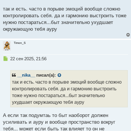
о
с
так и есть. часто в порыве эмоций вообще сложно
т
контролировать себя. да и гармонию выстроить тоже
нужно постараться...быт значительно ухудшает
окружающую тебя ауру
Timon_S
Н
22 сен 2025, 21:56
е
п
р
__nika__
писал(а):
о
так и есть. часто в порыве эмоций вообще сложно
ч
контролировать себя. да и гармонию выстроить
и
т
тоже нужно постараться...быт значительно
а
ухудшает окружающую тебя ауру
н
н
А если так подумтаь то быт наоборот должен
ы
й
усиливать и ауру и вообще пространство вокруг
п
тебя... может если быть так влияет то он не