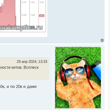
В
е
р
н
у
т
ь
29 апр 2024, 13:33
с
ности китов. Всплеск
я
к
н
а
ч
а
0к, и по 20к и даже
л
у