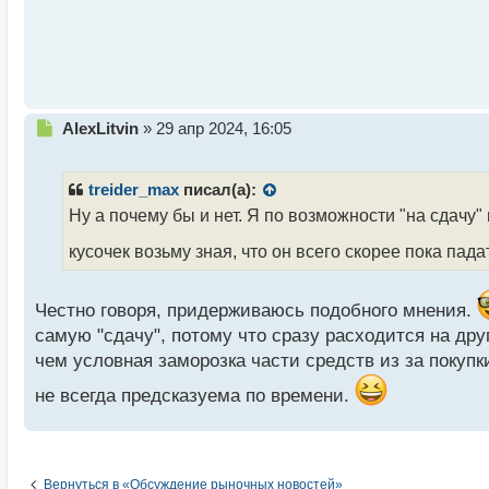
с
т
Н
AlexLitvin
»
29 апр 2024, 16:05
е
п
р
treider_max
писал(а):
о
Ну а почему бы и нет. Я по возможности "на сдачу" 
ч
и
кусочек возьму зная, что он всего скорее пока падат
т
а
н
Честно говоря, придерживаюсь подобного мнения.
н
самую "сдачу", потому что сразу расходится на дру
ы
чем условная заморозка части средств из за покупки
й
п
не всегда предсказуема по времени.
о
с
т
Вернуться в «Обсуждение рыночных новостей»