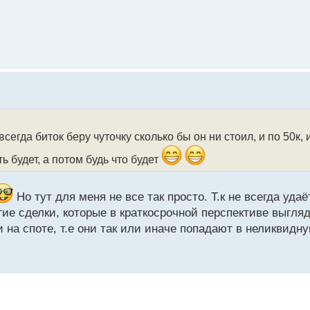
всегда биток беру чуточку сколько бы он ни стоил, и по 50к, 
ь будет, а потом будь что будет
Но тут для меня не все так просто. Т.к не всегда уда
гие сделки, которые в краткосрочной перспективе выгля
 на споте, т.е они так или иначе попадают в неликвидн