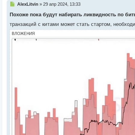
Н
AlexLitvin
»
29 апр 2024, 13:33
е
Похоже пока будут набирать ликвидность по бит
п
р
транзакций с китами может стать стартом, необхо
о
ч
ВЛОЖЕНИЯ
и
т
а
н
н
ы
й
п
о
с
т