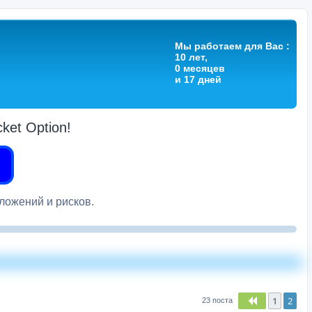
Мы работаем для Вас :
10 лет,
0 месяцев
и 17 дней
et Option!
вложений и рисков.
1
2
Пред.
23 поста