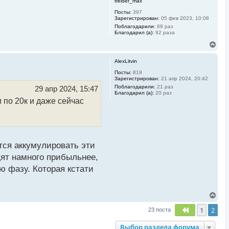
treider_max
Посты:
397
Зарегистрирован:
05 фев 2023, 10:08
Поблагодарили:
69 раз
Благодарил (а):
92 раза
В
е
р
AlexLitvin
н
у
Посты:
819
Зарегистрирован:
21 апр 2024, 20:42
т
ь
Поблагодарили:
21 раз
29 апр 2024, 15:47
Благодарил (а):
20 раз
с
и по 20к и даже сейчас
я
к
н
а
ч
а
л
ётся аккумулировать эти
у
дят намного прибыльнее,
ую фазу. Которая кстати
В
е
1
2
р
Пред.
23 поста
н
у
Выбор раздела форума