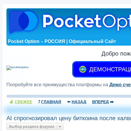
Pocket Option – РОССИЯ | Официальный Сайт
Добро пож
ДЕМОНСТРАЦ
Попробуйте все преимущества платформы на
Демо сче
🍏
СВЕЖЕЕ
⤴️
ГЛАВНАЯ
⬅️
НАЗАД
ВПЕРЕД
➡️
AI спрогнозировал цену биткоина после халв
Выбор раздела форума