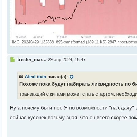
IMG_20240429_132838_895-transformed (189.11 КБ) 2847 просмотр
Н
treider_max
»
29 апр 2024, 15:47
е
п
р
AlexLitvin
писал(а):
о
Похоже пока будут набирать ликвидность по б
ч
и
транзакций с китами может стать стартом, необхо
т
а
Ну а почему бы и нет. Я по возможности "на сдачу" в
н
н
сейчас кусочек возьму зная, что он всего скорее по
ы
й
п
о