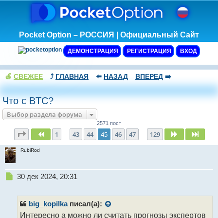
Pocket Option – РОССИЯ | Официальный Сайт
ДЕМОНСТРАЦИЯ
РЕГИСТРАЦИЯ
ВХОД
🍏
СВЕЖЕЕ
⤴️
ГЛАВНАЯ
⬅️
НАЗАД
ВПЕРЕД
➡️
Что с BTC?
Выбор раздела форума
2571 пост
Страница
45
из
129
1
43
44
45
46
47
129
Пред.
След.
След
…
…
RubiRod
Н
30 дек 2024, 20:31
е
п
р
big_kopilka
писал(а):
о
Интересно а можно ли считать прогнозы экспертов