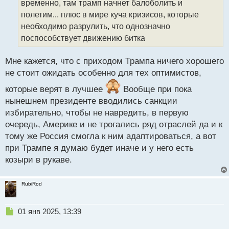
временно, там трамп начнет балоболить и
и
т
полетим... плюс в мире куча кризисов, которые
а
необходимо разрулить, что однозначно
н
поспособствует движению битка
н
ы
й
Мне кажется, что с приходом Трампа ничего хорошего
п
не стоит ожидать особенно для тех оптимистов,
о
с
которые верят в лучшее
Вообще при пока
т
нынешнем президенте вводились санкции
избирательно, чтобы не навредить, в первую
очередь, Америке и не трогались ряд отраслей да и к
тому же Россия смогла к ним адаптироваться, а вот
при Трампе я думаю будет иначе и у него есть
козыри в рукаве.
RubiRod
Н
01 янв 2025, 13:39
е