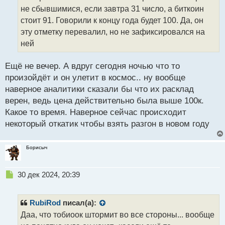
ч
не сбывшимися, если завтра 31 число, а биткоин
и
т
стоит 91. Говорили к концу года будет 100. Да, он
а
эту отметку перевалил, но не зафиксировался на
н
ней
н
ы
й
Ещё не вечер. А вдруг сегодня ночью что то
п
произойдёт и он улетит в космос.. ну вообще
о
наверное аналитики сказали бы что их расклад
с
верен, ведь цена действительно была выше 100к.
т
Какое то время. Наверное сейчас происходит
некоторый откатик чтобы взять разгон в новом году
Борисыч
Н
30 дек 2024, 20:39
е
п
р
RubiRod
писал(а):
о
Даа, что тобиоок штормит во все стороны... вообще
ч