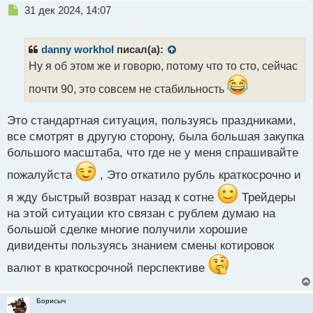
Н
31 дек 2024, 14:07
е
п
р
danny workhol
писал(а):
о
Ну я об этом же и говорю, потому что то сто, сейчас
ч
и
почти 90, это совсем не стабильность
т
а
Это стандартная ситуация, пользуясь праздниками,
н
н
все смотрят в другую сторону, была большая закупка
ы
большого масштаба, что где не у меня спрашивайте
й
п
пожалуйста
, Это откатило рубль краткосрочно и
о
я жду быстрый возврат назад к сотне
Трейдеры
с
т
на этой ситуации кто связан с рублем думаю на
большой сделке многие получили хорошие
дивиденты пользуясь знанием смены котировок
валют в краткосрочной перспективе
Борисыч