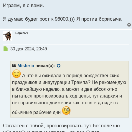
п
Играем, я с вами.
о
с
т
Я думаю будет рост к 96000.))) Я против борисыча
Борисыч
Н
30 дек 2024, 20:49
е
п
р
Misterio
писал(а):
о
ч
А что вы ожидали в период рождественских
и
праздников и инаугурации Трампа? Не рекомендую
т
в ближайшую неделю, а может и две абсолютно
а
пытаться прогнозировать ход цены, тут анархия и
н
н
нет правильного движения как это всегда идет в
ы
обычные рабочие дни
й
п
о
Согласен с тобой, прогнозировать тут бесполезно
с