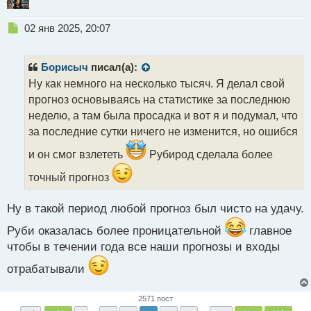
Н
02 янв 2025, 20:07
е
п
р
Борисыч
писал(а):
о
Ну как немного на несколько тысяч. Я делал свой
ч
прогноз основываясь на статистике за последнюю
и
т
неделю, а там была просадка и вот я и подумал, что
а
за последние сутки ничего не изменится, но ошибся
н
н
и он смог взлететь
Рубирод сделала более
ы
точный прогноз
й
п
о
Ну в такой период любой прогноз был чисто на удачу.
с
т
Руби оказалась более проницательной
главное
чтобы в течении года все наши прогнозы и входы
отрабатывали
2571 пост