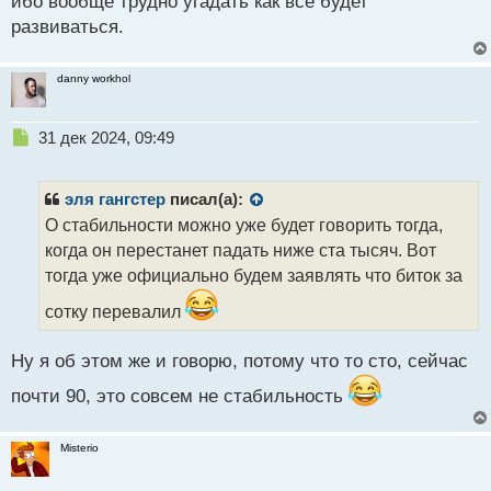
ибо вообще трудно угадать как все будет
т
развиваться.
danny workhol
Н
31 дек 2024, 09:49
е
п
р
эля гангстер
писал(а):
о
О стабильности можно уже будет говорить тогда,
ч
когда он перестанет падать ниже ста тысяч. Вот
и
т
тогда уже официально будем заявлять что биток за
а
сотку перевалил
н
н
ы
Ну я об этом же и говорю, потому что то сто, сейчас
й
п
почти 90, это совсем не стабильность
о
с
Misterio
т