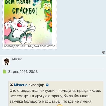
благодарю (30.9 КБ) 574 просмотра
Борисыч
Н
31 дек 2024, 20:13
е
п
р
Misterio
писал(а):
о
Это стандартная ситуация, пользуясь праздниками,
ч
все смотрят в другую сторону, была большая
и
т
закупка большого масштаба, что где не у меня
а