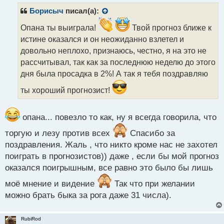
п
р
Борисыч
писал(а):
о
ч
Опана ты выиграла!
Твой прогноз ближе к
и
истине оказался и он неожиданно взлетел и
т
довольно неплохо, признаюсь, честно, я на это не
а
рассчитывал, так как за последнюю неделю до этого
н
н
дня была просадка в 2%! А так я тебя поздравляю
ы
ты хороший прогнозист!
й
п
о
опана... повезло то как, ну я всегда говорила, что
с
т
торгую и лезу против всех
Спасибо за
поздравления. Жаль , что никто кроме нас не захотел
поиграть в прогнозистов)) даже , если бы мой прогноз
оказался поигрышным, все равно это было бы лишь
моё мнение и видение
Так что при желании
можно брать быка за рога даже 31 числа).
RubiRod