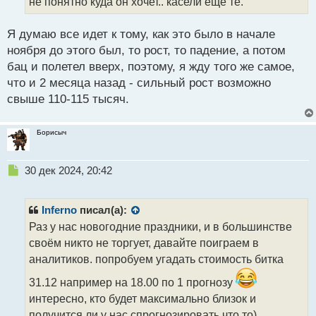
не понятно куда он хочет.. касели ещё те.
и
т
а
Я думаю все идет к тому, как это было в начале
н
ноября до этого был, то рост, то падение, а потом
н
бац и полетел вверх, поэтому, я жду того же самое,
ы
й
что и 2 месяца назад - сильный рост возможно
п
свыше 110-115 тысяч.
о
с
т
Борисыч
Н
30 дек 2024, 20:42
е
п
р
Inferno
писал(а):
о
Раз у нас новогодние праздники, и в большинстве
ч
своём никто не торгует, давайте поиграем в
и
т
аналитиков. попробуем угадать стоимость битка
а
31.12 например на 18.00 по 1 прогнозу
н
н
интересно, кто будет максимально близок и
ы
получится ли у нас спрогнозировать что то)