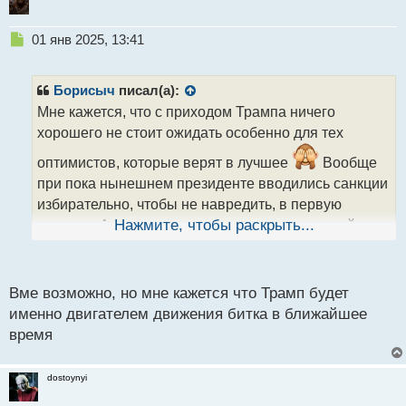
Н
01 янв 2025, 13:41
е
п
р
Борисыч
писал(а):
о
Мне кажется, что с приходом Трампа ничего
ч
хорошего не стоит ожидать особенно для тех
и
т
оптимистов, которые верят в лучшее
Вообще
а
при пока нынешнем президенте вводились санкции
н
н
избирательно, чтобы не навредить, в первую
ы
очередь, Америке и не трогались ряд отраслей да и
Нажмите, чтобы раскрыть...
й
к тому же Россия смогла к ним адаптироваться, а
п
вот при Трампе я думаю будет иначе и у него есть
о
с
козыри в рукаве.
Вме возможно, но мне кажется что Трамп будет
т
именно двигателем движения битка в ближайшее
время
dostoynyi