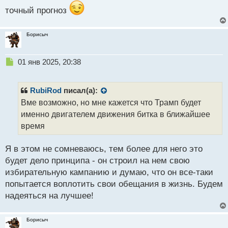
точный прогноз
Борисыч
Н
01 янв 2025, 20:38
е
п
р
RubiRod
писал(а):
о
Вме возможно, но мне кажется что Трамп будет
ч
именно двигателем движения битка в ближайшее
и
т
время
а
н
Я в этом не сомневаюсь, тем более для него это
н
будет дело принципа - он строил на нем свою
ы
й
избирательную кампанию и думаю, что он все-таки
п
попытается воплотить свои обещания в жизнь. Будем
о
надеяться на лучшее!
с
т
Борисыч