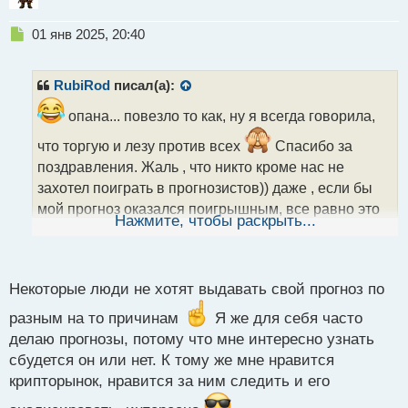
Н
01 янв 2025, 20:40
е
п
р
RubiRod
писал(а):
о
ч
опана... повезло то как, ну я всегда говорила,
и
что торгую и лезу против всех
Спасибо за
т
а
поздравления. Жаль , что никто кроме нас не
н
захотел поиграть в прогнозистов)) даже , если бы
н
мой прогноз оказался поигрышным, все равно это
ы
Нажмите, чтобы раскрыть...
й
было бы лишь моё мнение и видение
Так что
п
при желании можно брать быка за рога даже 31
о
с
числа).
Некоторые люди не хотят выдавать свой прогноз по
т
разным на то причинам
Я же для себя часто
делаю прогнозы, потому что мне интересно узнать
сбудется он или нет. К тому же мне нравится
крипторынок, нравится за ним следить и его