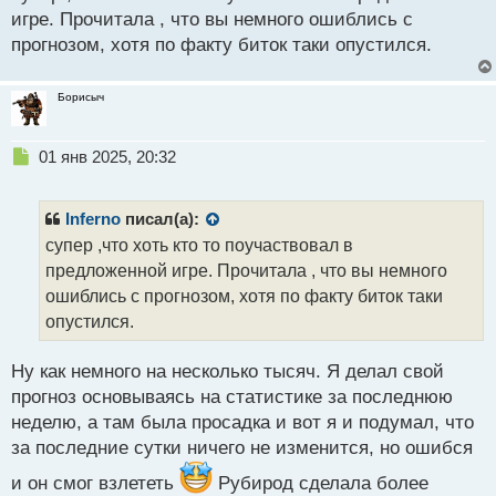
о
игре. Прочитала , что вы немного ошиблись с
с
прогнозом, хотя по факту биток таки опустился.
т
Борисыч
Н
01 янв 2025, 20:32
е
п
р
Inferno
писал(а):
о
супер ,что хоть кто то поучаствовал в
ч
предложенной игре. Прочитала , что вы немного
и
т
ошиблись с прогнозом, хотя по факту биток таки
а
опустился.
н
н
Ну как немного на несколько тысяч. Я делал свой
ы
й
прогноз основываясь на статистике за последнюю
п
неделю, а там была просадка и вот я и подумал, что
о
за последние сутки ничего не изменится, но ошибся
с
т
и он смог взлететь
Рубирод сделала более