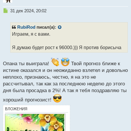
Н
31 дек 2024, 20:02
е
п
р
RubiRod
писал(а):
о
Играем, я с вами.
ч
и
т
Я думаю будет рост к 96000.))) Я против борисыча
а
н
н
Опана ты выиграла!
Твой прогноз ближе к
ы
истине оказался и он неожиданно взлетел и довольно
й
неплохо, признаюсь, честно, я на это не
п
рассчитывал, так как за последнюю неделю до этого
о
с
дня была просадка в 2%! А так я тебя поздравляю ты
т
хороший прогнозист!
ВЛОЖЕНИЯ