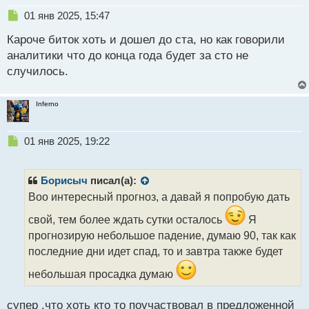
Н
01 янв 2025, 15:47
е
Кароче биток хоть и дошел до ста, но как говорили
п
р
аналитики что до конца года будет за сто не
о
случилось.
ч
и
т
Inferno
а
н
н
Н
01 янв 2025, 19:22
ы
е
й
п
п
р
Борисыч
писал(а):
о
о
Воо интересный прогноз, а давай я попробую дать
с
ч
т
и
свой, тем более ждать сутки осталось
Я
т
прогнозирую небольшое падение, думаю 90, так как
а
последние дни идет спад, то и завтра также будет
н
н
небольшая просадка думаю
ы
й
п
супер ,что хоть кто то поучаствовал в предложенной