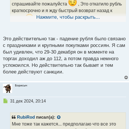
спрашивайте пожалуйста
, Это откатило рубль
н
н
краткосрочно и я жду быстрый возврат назад к
ы
Нажмите, чтобы раскрыть...
сотне
Трейдеры на этой ситуации кто связан с
й
п
рублем думаю на большой сделке многие получили
о
хорошие дивиденты пользуясь знанием смены
с
Это действительно так - падение рубля было связано
т
котировок валют в краткосрочной перспективе
с праздниками и крупными покупками россиян. Я сам
был удивлен, что 29-30 декабря он в моменте на
торгах доходил аж до 112, а потом правда немного
успокоился. Но действительно так бывает и тем
более действуют санкции.
Борисыч
Н
31 дек 2024, 20:14
е
п
р
RubiRod
писал(а):
о
Мне тоже так кажется... предполагаю что все это
ч