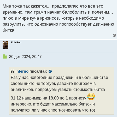
ы
й
Мне тоже так кажется... предполагаю что все это
п
временно, там трамп начнет балоболить и полетим...
о
плюс в мире куча кризисов, которые необходимо
с
разрулить, что однозначно поспособствует движению
т
битка
RubiRod
Н
30 дек 2024, 20:47
е
п
р
Inferno
писал(а):
о
Раз у нас новогодние праздники, и в большинстве
ч
своём никто не торгует, давайте поиграем в
и
т
аналитиков. попробуем угадать стоимость битка
а
31.12 например на 18.00 по 1 прогнозу
н
н
интересно, кто будет максимально близок и
ы
получится ли у нас спрогнозировать что то)
й