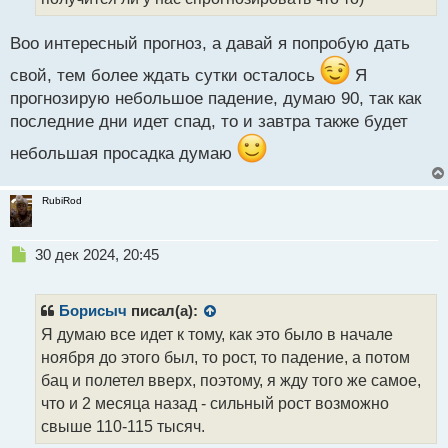
й
п
Воо интересный прогноз, а давай я попробую дать
о
с
свой, тем более ждать сутки осталось
Я
т
прогнозирую небольшое падение, думаю 90, так как
последние дни идет спад, то и завтра также будет
небольшая просадка думаю
RubiRod
Н
30 дек 2024, 20:45
е
п
р
Борисыч
писал(а):
о
Я думаю все идет к тому, как это было в начале
ч
ноября до этого был, то рост, то падение, а потом
и
т
бац и полетел вверх, поэтому, я жду того же самое,
а
что и 2 месяца назад - сильный рост возможно
н
свыше 110-115 тысяч.
н