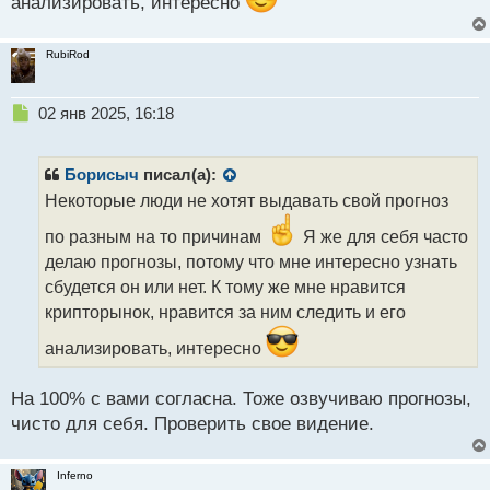
анализировать, интересно
RubiRod
Н
02 янв 2025, 16:18
е
п
р
Борисыч
писал(а):
о
Некоторые люди не хотят выдавать свой прогноз
ч
и
по разным на то причинам
Я же для себя часто
т
делаю прогнозы, потому что мне интересно узнать
а
сбудется он или нет. К тому же мне нравится
н
н
крипторынок, нравится за ним следить и его
ы
анализировать, интересно
й
п
о
На 100% с вами согласна. Тоже озвучиваю прогнозы,
с
чисто для себя. Проверить свое видение.
т
Inferno