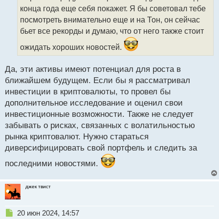
ч
конца года еще себя покажет. Я бы советовал тебе
и
т
посмотреть внимательно еще и на Тон, он сейчас
а
бьет все рекорды и думаю, что от него также стоит
н
н
ожидать хороших новостей.
ы
й
Да, эти активы имеют потенциал для роста в
п
ближайшем будущем. Если бы я рассматривал
о
с
инвестиции в криптовалюты, то провел бы
т
дополнительное исследование и оценил свои
инвестиционные возможности. Также не следует
забывать о рисках, связанных с волатильностью
рынка криптовалют. Нужно стараться
диверсифицировать свой портфель и следить за
последними новостями.
джек твист
Н
20 июн 2024, 14:57