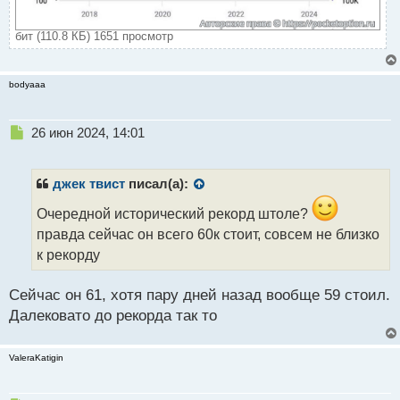
бит (110.8 КБ) 1651 просмотр
bodyaaa
Н
26 июн 2024, 14:01
е
п
р
джек твист
писал(а):
о
ч
Очередной исторический рекорд штоле?
и
правда сейчас он всего 60к стоит, совсем не близко
т
к рекорду
а
н
н
Сейчас он 61, хотя пару дней назад вообще 59 стоил.
ы
Далековато до рекорда так то
й
п
о
ValeraKatigin
с
т