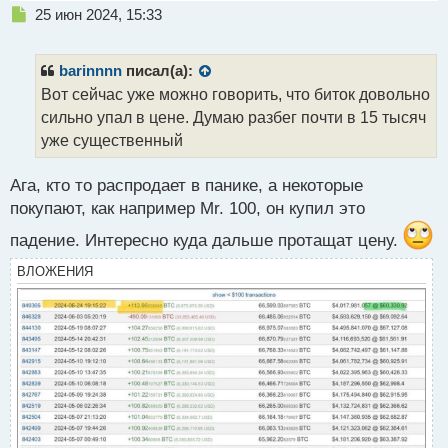
н
Н
25 июн 2024, 15:33
ы
е
й
п
п
р
barinnnn
писал(а):
о
о
Вот сейчас уже можно говорить, что биток довольно
с
ч
сильно упал в цене. Думаю разбег почти в 15 тысяч
т
и
т
уже существенный
а
н
Ага, кто то распродает в панике, а некоторые
н
покупают, как например Mr. 100, он купил это
ы
й
падение. Интересно куда дальше протащат цену.
п
о
ВЛОЖЕНИЯ
с
т