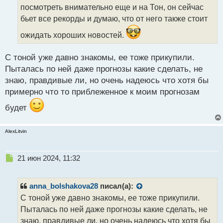
т
посмотреть внимательно еще и на Тон, он сейчас
а
бьет все рекорды и думаю, что от него также стоит
н
н
ожидать хороших новостей.
ы
й
С тоной уже давно знакомы, ее тоже прикупили.
п
Пыталась по ней даже прогнозы какие сделать, не
о
с
знаю, правдивые ли, но очень надеюсь что хотя бы
т
примерно что то приблеженное к моим прогнозам
будет
AlexLitvin
Н
21 июн 2024, 11:32
е
п
р
anna_bolshakova28
писал(а):
о
С тоной уже давно знакомы, ее тоже прикупили.
ч
Пыталась по ней даже прогнозы какие сделать, не
и
т
знаю, правдивые ли, но очень надеюсь что хотя бы