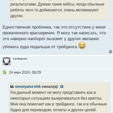
т
результатами. Думаю такие кейсы, когда обычные
а
ребяты чего то добиваются, очень мотивируют
н
н
других
ы
й
Единственная проблема, так это отсутствие у меня
п
прокаченного красноречия. Я могу так написать, что
о
с
это наверно наоборот вызовет у других желание
т
убежать куда подальше от трейдинга
danilkaprizin
Н
24 июн 2024, 08:09
е
п
р
simulyatorshik
писал(а):
о
На данный момент не могу представить как в
ч
некоторых ситуациях выкручиваться без крипты.
и
т
Мне она помогает как в трейдинге, так и в обычные
а
будни для переводом, оплаты и других целей.
н