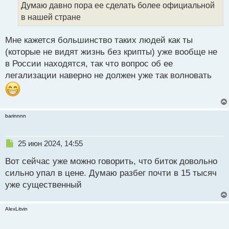
Думаю давно пора ее сделать более официальной
н
в нашей стране
ы
й
п
Мне кажется большинство таких людей как ты
о
(которые не видят жизнь без крипты) уже вообще не
с
в России находятся, так что вопрос об ее
т
легализации наверно не должен уже так волновать
barinnnn
Н
25 июн 2024, 14:55
е
Вот сейчас уже можно говорить, что биток довольно
п
р
сильно упал в цене. Думаю разбег почти в 15 тысяч
о
уже существенный
ч
и
т
AlexLitvin
а
н