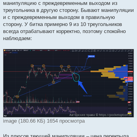
манипуляцию с преждевременным выходом из
о
с
треугольника в другую сторону. Бывают манипуляции
т
и с преждевременным выходом в правильную
сторону. У битка примерно 9 из 10 треугольников
всегда отрабатывают корректно, поэтому спокойно
наблюдаем:
image (180.66 КБ) 1654 просмотра
Из плюсов текущей манипуляции – цена перекрыла