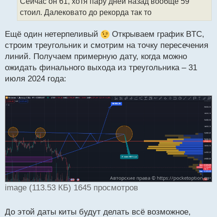
Сейчас он 61, хотя пару дней назад вообще 59
ч
стоил. Далековато до рекорда так то
и
т
а
Ещё один нетерпеливый
Открываем график BTC,
н
строим треугольник и смотрим на точку пересечения
н
линий. Получаем примерную дату, когда можно
ы
й
ожидать финального выхода из треугольника – 31
п
июля 2024 года:
о
с
т
image (113.53 КБ) 1645 просмотров
До этой даты киты будут делать всё возможное,