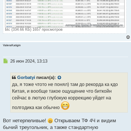
btc (334.66 КБ) 1657 просмотров
ValeraKatigin
Н
26 июн 2024, 13:13
е
п
р
Gorbatyi
писал(а):
о
да, я тоже чтото не понял) там до рекорда ка кдо
ч
Китая, и вообще такое ощущение что биткойн
и
т
сейчас в лютую глубокую коррекцию уйдет на
а
полгодика как обычно
н
н
ы
Вот нетерпеливые!
Открываем ТФ 4Ч и видим
й
бычий треугольник, а также стандартную
п