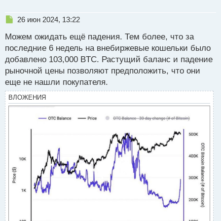
Н
26 июн 2024, 13:22
е
Можем ожидать ещё падения. Тем более, что за
п
р
последние 6 недель на внебиржевые кошельки было
о
добавлено 103,000 BTC. Растущий баланс и падение
ч
рыночной цены позволяют предположить, что они
и
т
еще не нашли покупателя.
а
ВЛОЖЕНИЯ
н
н
ы
й
п
о
с
т