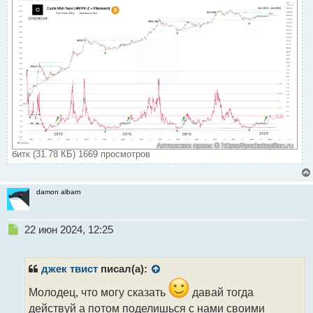
битк (31.78 КБ) 1669 просмотров
damon albarn
Н
22 июн 2024, 12:25
е
п
р
джек твист
писал(а):
о
ч
Молодец, что могу сказать
давай тогда
и
действуй а потом поделишься с нами своими