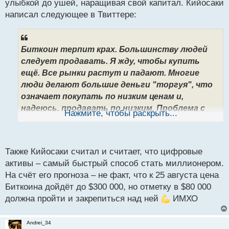
й
улыбкой до ушей, наращивая свой капитал. Кийосаки
п
написал следующее в Твиттере:
о
с
т
Биткоин терпит крах. Большинству людей
следует продавать. Я жду, чтобы купить
ещё. Все рынки растут и падают. Многие
люди делают большие деньги "торгуя", что
означает покупать по низким ценам и,
надеюсь, продавать по низким. Проблема с
Нажмите, чтобы раскрыть...
"торговлей" любым активом заключается в
налогах, особенно в налогах на прирост
капитала в краткосрочной перспективе. Моя
Также Кийосаки считал и считает, что цифровые
стратегия похожа на стратегию Уоррена
активы – самый быстрый способ стать миллионером.
Баффета – "покупай и держи вечно". Если вас
На счёт его прогноза – не факт, что к 25 августа цена
пугает коррекция, продавайте и крепко
Биткоина дойдёт до $300 000, но отметку в $80 000
держитесь за свою работу, что и должно
должна пройти и закрепиться над ней
ИМХО
делать большинство "наёмных работников".
Проще говоря, предприниматели и наёмные
Andrei_34
работники - это противоположные стороны