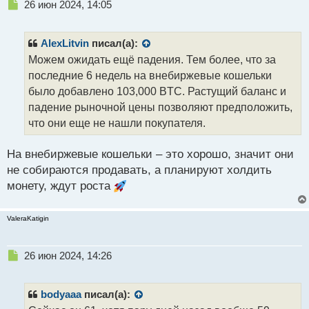
Н
26 июн 2024, 14:05
е
п
р
AlexLitvin
писал(а):
о
Можем ожидать ещё падения. Тем более, что за
ч
последние 6 недель на внебиржевые кошельки
и
т
было добавлено 103,000 BTC. Растущий баланс и
а
падение рыночной цены позволяют предположить,
н
что они еще не нашли покупателя.
н
ы
й
На внебиржевые кошельки – это хорошо, значит они
п
не собираются продавать, а планируют холдить
о
монету, ждут роста
с
т
ValeraKatigin
Н
26 июн 2024, 14:26
е
п
р
bodyaaa
писал(а):
о