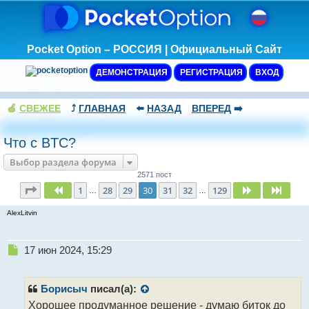
Pocket Option – РОССИЯ | Официальный Сайт
ДЕМОНСТРАЦИЯ
РЕГИСТРАЦИЯ
ВХОД
🍏
СВЕЖЕЕ
⤴️
ГЛАВНАЯ
⬅️
НАЗАД
ВПЕРЕД
➡️
Что с BTC?
Выбор раздела форума
2571 пост
Страница
30
из
129
1
28
29
30
31
32
129
Пред.
След.
След
…
…
AlexLitvin
Н
17 июн 2024, 15:29
е
п
р
Борисыч
писал(а):
о
Хорошее продуманное решение - думаю биток до