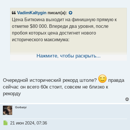
е
п
р
VadimKaltygin
писал(а):
о
Цена Биткоина выходит на финишную прямую к
ч
отметке $80 000. Впереди два уровня, после
и
т
пробоя которых цена достигнет нового
а
исторического максимума:
н
н
ы
Нажмите, чтобы раскрыть...
й
image.webp
п
о
с
Мы видим сформированную с 23 января 2024 года
т
Очередной исторический рекорд штоле?
правда
линию тренда
(наклонку поддержки)
, которая
сейчас он всего 60к стоит, совсем не близко к
держится уверенно и постоянно разворачивает
рекорду
цену, не давая пойти ниже. Также сформировался
бычий треугольник – это ещё один из сигналов к
Gorbatyi
продолжению лонга после завершения текущей
консолидации цены
Н
21 июн 2024, 07:36
е