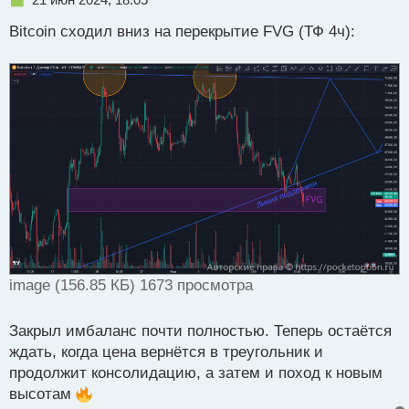
е
Bitcoin сходил вниз на перекрытие FVG (ТФ 4ч):
п
р
о
ч
и
т
а
н
н
ы
й
п
о
с
т
image (156.85 КБ) 1673 просмотра
Закрыл имбаланс почти полностью. Теперь остаётся
ждать, когда цена вернётся в треугольник и
продолжит консолидацию, а затем и поход к новым
высотам