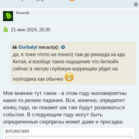
Pioner28
Н
21 июн 2024, 20:35
е
п
р
Gorbatyi
писал(а):
о
да, я тоже чтото не понял) там до рекорда ка кдо
ч
Китая, и вообще такое ощущение что биткойн
и
т
сейчас в лютую глубокую коррекцию уйдет на
а
полгодика как обычно
н
н
ы
Мое мнение тут такое - в этом году маловероятны
й
какие-то резкие падения. Все, конечно, определит
п
конец года, он покажет как там будут развиваться
о
с
события. В следующим году могут быть
т
определенные сюрпризы может даже и просадка.
ВЛОЖЕНИЯ