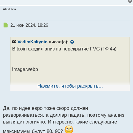
AlexLitvin
Н
21 июн 2024, 18:26
е
п
р
VadimKaltygin
писал(а):
о
Bitcoin сходил вниз на перекрытие FVG (ТФ 4ч):
ч
и
т
а
image.webp
н
н
ы
Нажмите, чтобы раскрыть...
й
Закрыл имбаланс почти полностью. Теперь
п
остаётся ждать, когда цена вернётся в треугольник
о
и продолжит консолидацию, а затем и поход к
с
Да, по идее евро тоже скоро должен
новым высотам
т
разворачиваться, а доллар падать, поэтому анализ
выглядит логично. Интересно, какие следующие
максимумы будут 80, 90?