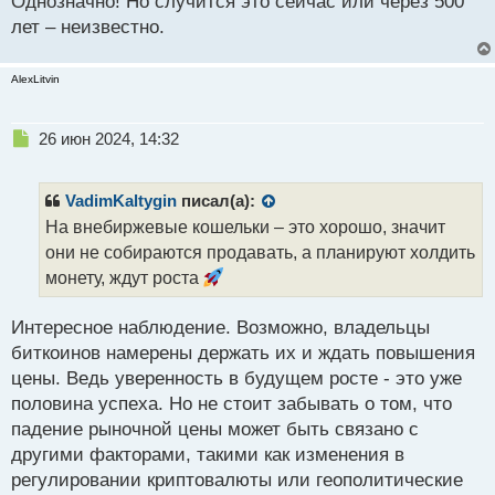
Однозначно! Но случится это сейчас или через 500
лет – неизвестно.
AlexLitvin
Н
26 июн 2024, 14:32
е
п
р
VadimKaltygin
писал(а):
о
На внебиржевые кошельки – это хорошо, значит
ч
они не собираются продавать, а планируют холдить
и
т
монету, ждут роста
а
н
Интересное наблюдение. Возможно, владельцы
н
биткоинов намерены держать их и ждать повышения
ы
й
цены. Ведь уверенность в будущем росте - это уже
п
половина успеха. Но не стоит забывать о том, что
о
падение рыночной цены может быть связано с
с
другими факторами, такими как изменения в
т
регулировании криптовалюты или геополитические