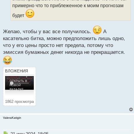
а
примерно что то приблеженное к моим прогнозам
н
н
будет
ы
й
п
Желаю, чтобы у вас все получилось.
А
о
касательно битка, можно предположить лишь одно,
с
что у его цены просто нет предела, потому что
т
эмиссия бумажных денег никогда не прекращается.
ВЛОЖЕНИЯ
ОТКРЫТЬ В
НОВОЙ
ВКЛАДКЕ
1862 просмотра
ValeraKatigin
Н
21 июн 2024, 18:05