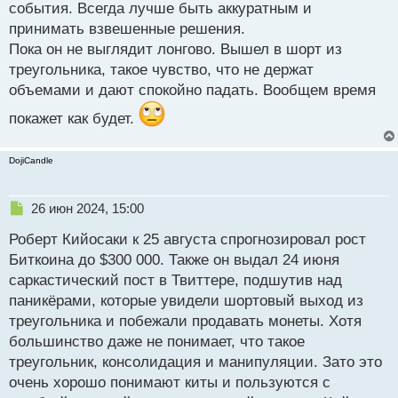
события. Всегда лучше быть аккуратным и
принимать взвешенные решения.
Пока он не выглядит лонгово. Вышел в шорт из
треугольника, такое чувство, что не держат
объемами и дают спокойно падать. Вообщем время
покажет как будет.
DojiCandle
Н
26 июн 2024, 15:00
е
Роберт Кийосаки к 25 августа спрогнозировал рост
п
р
Биткоина до $300 000. Также он выдал 24 июня
о
саркастический пост в Твиттере, подшутив над
ч
паникёрами, которые увидели шортовый выход из
и
т
треугольника и побежали продавать монеты. Хотя
а
большинство даже не понимает, что такое
н
треугольник, консолидация и манипуляции. Зато это
н
очень хорошо понимают киты и пользуются с
ы