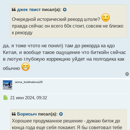
п
р
джек твист
писал(а):
о
ч
Очередной исторический рекорд штоле?
и
правда сейчас он всего 60к стоит, совсем не близко
т
к рекорду
а
н
н
да, я тоже чтото не понял) там до рекорда ка кдо
ы
Китая, и вообще такое ощущение что биткойн сейчас
й
в лютую глубокую коррекцию уйдет на полгодика как
п
о
обычно
с
т
anna_bolshakova28
Н
21 июн 2024, 09:32
е
п
р
Борисыч
писал(а):
о
Хорошее продуманное решение - думаю биток до
ч
конца года еще себя покажет. Я бы советовал тебе
и