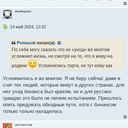
ч
и
danilkaprizin
т
а
н
Н
14 май 2024, 12:32
н
е
ы
п
й
р
Pomazok
писал(а):
п
о
По себе могу сказать что их «уход» во многом
о
ч
с
усложнил жизнь, не смотря на то, что я живу на
и
т
т
родине
Усложнились торги, но тут кому как
а
н
н
Усложнились и во многом. Я не беру сейчас даже в
ы
счет тех людей, которые живут в других странах, для
й
них уход бинанса был крахом, но и для русских
п
граждан это было не легким испытанием. Пришлось
о
с
опять придумать обходные пути, хотя с бинансом
т
только только наладилось
эля гангстер