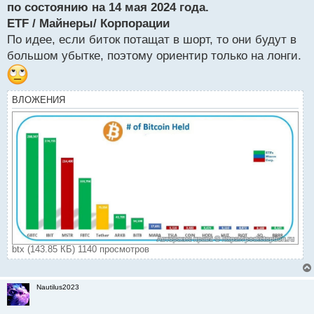
р
по состоянию на 14 мая 2024 года.
о
ETF / Майнеры/ Корпорации
ч
По идее, если биток потащат в шорт, то они будут в
и
т
большом убытке, поэтому ориентир только на лонги.
а
н
н
ВЛОЖЕНИЯ
ы
й
п
о
с
т
btx (143.85 КБ) 1140 просмотров
Nautilus2023