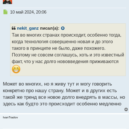
Н
10 май 2024, 20:06
е
п
р
nekit_ganz
писал(а):
о
Так во многих странах происходит, особенно тогда,
ч
когда технология совершенно новая и до этого
и
т
такого в принципе не было, даже похожего.
а
Поэтому не совсем соглашусь, хоть и это известный
н
факт, что у нас долго нововведения приживаются
н
ы
й
п
Может во многих, но я живу тут и могу говорить
о
с
конкретно про нашу страну. Может и в других есть
т
такой же тренд все новое долго внедрять в массы, но
здесь как будто это происходит особенно медленно
IvanTradov