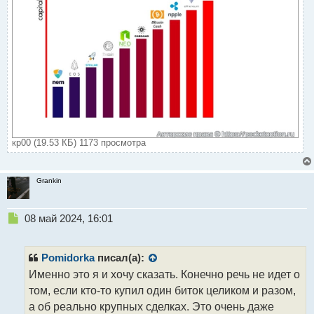
кр00 (19.53 КБ) 1173 просмотра
Grankin
Н
08 май 2024, 16:01
е
п
р
Pomidorka
писал(а):
о
Именно это я и хочу сказать. Конечно речь не идет о
ч
том, если кто-то купил один биток целиком и разом,
и
т
а об реально крупных сделках. Это очень даже