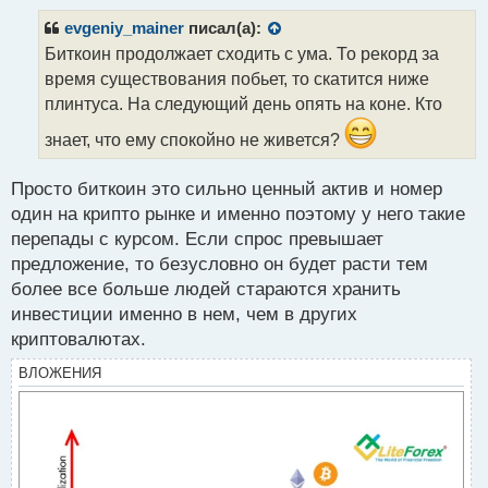
п
р
evgeniy_mainer
писал(а):
о
Биткоин продолжает сходить с ума. То рекорд за
ч
время существования побьет, то скатится ниже
и
т
плинтуса. На следующий день опять на коне. Кто
а
знает, что ему спокойно не живется?
н
н
ы
Просто биткоин это сильно ценный актив и номер
й
один на крипто рынке и именно поэтому у него такие
п
перепады с курсом. Если спрос превышает
о
с
предложение, то безусловно он будет расти тем
т
более все больше людей стараются хранить
инвестиции именно в нем, чем в других
криптовалютах.
ВЛОЖЕНИЯ