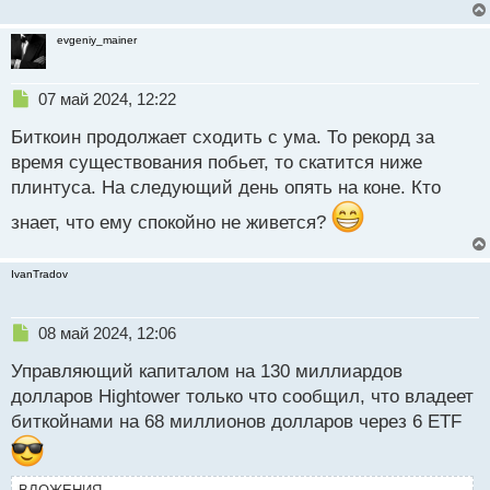
evgeniy_mainer
Н
07 май 2024, 12:22
е
Биткоин продолжает сходить с ума. То рекорд за
п
р
время существования побьет, то скатится ниже
о
плинтуса. На следующий день опять на коне. Кто
ч
и
знает, что ему спокойно не живется?
т
а
н
IvanTradov
н
ы
Н
08 май 2024, 12:06
й
е
п
Управляющий капиталом на 130 миллиардов
п
о
р
с
долларов Hightower только что сообщил, что владеет
о
т
биткойнами на 68 миллионов долларов через 6 ETF
ч
и
т
а