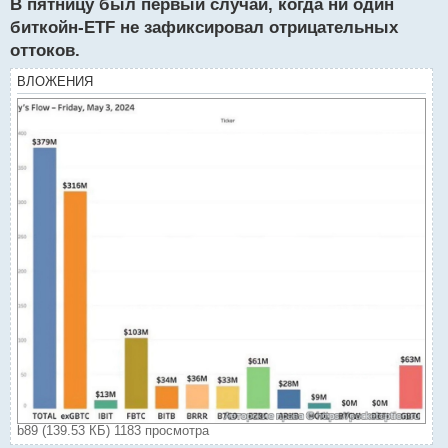
В пятницу был первый случай, когда ни один
ч
и
биткойн-ETF не зафиксировал отрицательных
т
оттоков.
а
н
ВЛОЖЕНИЯ
н
ы
й
п
о
с
т
b89 (139.53 КБ) 1183 просмотра