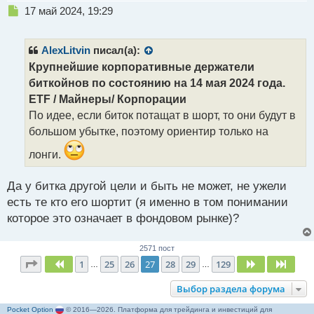
Н
17 май 2024, 19:29
е
п
р
AlexLitvin
писал(а):
о
Крупнейшие корпоративные держатели
ч
биткойнов по состоянию на 14 мая 2024 года.
и
т
ETF / Майнеры/ Корпорации
а
По идее, если биток потащат в шорт, то они будут в
н
большом убытке, поэтому ориентир только на
н
ы
лонги.
й
п
Да у битка другой цели и быть не может, не ужели
о
с
есть те кто его шортит (я именно в том понимании
т
которое это означает в фондовом рынке)?
2571 пост
Страница
27
из
129
1
25
26
27
28
29
129
Пред.
След.
След
…
…
Выбор раздела форума
Pocket Option
© 2016—2026. Платформа для трейдинга и инвестиций для