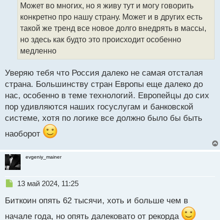
о
Может во многих, но я живу тут и могу говорить
ч
конкретно про нашу страну. Может и в других есть
и
т
такой же тренд все новое долго внедрять в массы,
а
но здесь как будто это происходит особенно
н
медленно
н
ы
й
Уверяю тебя что Россия далеко не самая отсталая
п
страна. Большинству стран Европы еще далеко до
о
нас, особенно в теме технологий. Европейцы до сих
с
пор удивляются наших госуслугам и банковской
т
системе, хотя по логике все должно было бы быть
наоборот
evgeniy_mainer
Н
13 май 2024, 11:25
е
Биткоин опять 62 тысячи, хоть и больше чем в
п
р
начале года, но опять далековато от рекорда
о