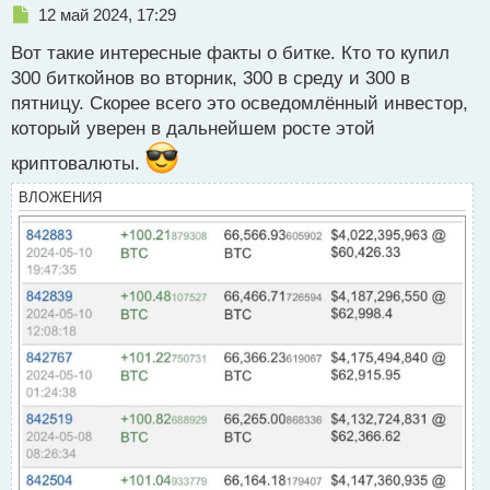
Н
12 май 2024, 17:29
е
Вот такие интересные факты о битке. Кто то купил
п
р
300 биткойнов во вторник, 300 в среду и 300 в
о
пятницу. Скорее всего это осведомлённый инвестор,
ч
который уверен в дальнейшем росте этой
и
т
криптовалюты.
а
н
ВЛОЖЕНИЯ
н
ы
й
п
о
с
т