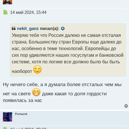
Н
14 май 2024, 15:44
е
п
р
nekit_ganz
писал(а):
о
Уверяю тебя что Россия далеко не самая отсталая
ч
страна. Большинству стран Европы еще далеко до
и
т
нас, особенно в теме технологий. Европейцы до
а
сих пор удивляются наших госуслугам и банковской
н
системе, хотя по логике все должно было бы быть
н
ы
наоборот
й
п
Ну ничего себе, а я думала более отсталых чем мы
о
с
нет на свете
даже какая то доля гордости
т
появилась за нас
Pomazok