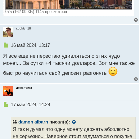
075 (162.09 КБ) 1145 просмотров
cookie_18
Н
16 май 2024, 13:17
е
Я все еще не перестаю удивляться с этих чудо
п
р
монет... За сутки +4 тысячи долларов. Вот мне так же
о
быстро научиться свой депозит разгонять
ч
и
т
джек твист
а
н
н
Н
17 май 2024, 14:29
ы
е
й
п
п
р
damon albarn
писал(а):
о
о
с
Я так и думал что одну монету держать абсолютно
ч
т
не серьезно.. Наверное стоит задуматься о покупке
и