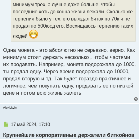
т
минимум трех, а лучше даже больше, чтобы
а
последние хоть до конца жизни лежали. Сколько же
н
терпения было у тех, кто выждал биток по 70к и не
н
продал по 500юсд его. Восхищаюсь терпению таких
ы
й
людей
п
о
с
Одна монета - это абсолютно не серьезно, верно. Как
т
минимум стоит держать несколько , чтобы частями
их продавать. Например, монета подорожала до 1000,
ты продал одну. Через время подорожала до 10000,
продал вторую и тд. Так будет гораздо практичнее и
логичнее, чем покупать одну, продавать ее по низкой
цене и потом всю жизнь жалеть
AlexLitvin
Н
17 май 2024, 17:10
е
Крупнейшие корпоративные держатели биткойнов
п