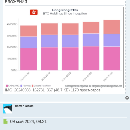
ВЛОЖЕНИЯ
н
н
ы
й
п
о
с
т
IMG_20240508_162731_367 (48.7 КБ) 1170 просмотров
damon albarn
Н
09 май 2024, 09:21
е