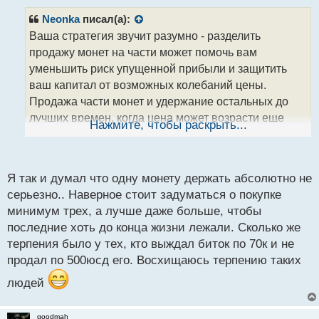
п
р
Neonka
писал(а):
о
Ваша стратегия звучит разумно - разделить
ч
продажу монет на части может помочь вам
и
т
уменьшить риск упущенной прибыли и защитить
а
ваш капитал от возможных колебаний цены.
н
Продажа части монет и удержание остальных до
н
лучших времен, когда цена может возрасти еще
ы
Нажмите, чтобы раскрыть...
й
больше, является распространенным подходом в
п
инвестировании.
о
с
Я так и думал что одну монету держать абсолютно не
т
серьезно.. Наверное стоит задуматься о покупке
минимум трех, а лучше даже больше, чтобы
последние хоть до конца жизни лежали. Сколько же
терпения было у тех, кто выждал биток по 70к и не
продал по 500юсд его. Восхищаюсь терпению таких
людей
goodmah