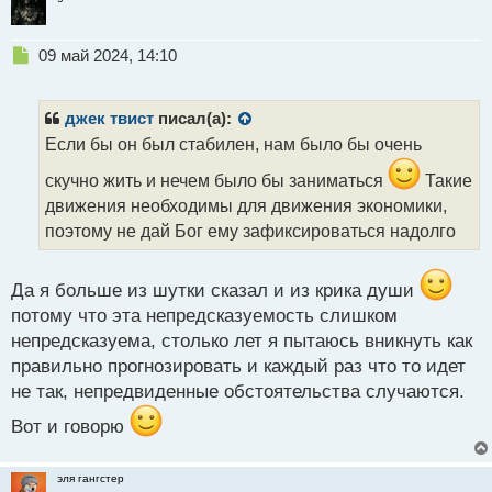
Н
09 май 2024, 14:10
е
п
р
джек твист
писал(а):
о
Если бы он был стабилен, нам было бы очень
ч
и
скучно жить и нечем было бы заниматься
Такие
т
движения необходимы для движения экономики,
а
поэтому не дай Бог ему зафиксироваться надолго
н
н
ы
Да я больше из шутки сказал и из крика души
й
п
потому что эта непредсказуемость слишком
о
непредсказуема, столько лет я пытаюсь вникнуть как
с
правильно прогнозировать и каждый раз что то идет
т
не так, непредвиденные обстоятельства случаются.
Вот и говорю
эля гангстер