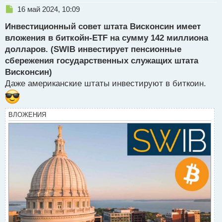
Н
16 май 2024, 10:09
е
Инвестиционный совет штата Висконсин имеет
п
р
вложения в биткойн-ETF на сумму 142 миллиона
о
долларов. (SWIB инвестирует пенсионные
ч
сбережения государственных служащих штата
и
т
Висконсин)
а
Даже американские штаты инвестируют в биткоин.
н
н
ы
ВЛОЖЕНИЯ
й
п
о
с
т