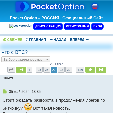
Pocket Option – РОССИЯ | Официальный Сайт
ДЕМОНСТРАЦИЯ
РЕГИСТРАЦИЯ
ВХОД
🍏
СВЕЖЕЕ
⤴️
ГЛАВНАЯ
⬅️
НАЗАД
ВПЕРЕД
➡️
Что с BTC?
Выбор раздела форума
2571 пост
Страница
27
из
129
1
25
26
27
28
29
129
Пред.
След.
След
…
…
AlexLitvin
Н
05 май 2024, 13:35
е
Стоит ожидать разворота и продолжения лонгов по
п
р
биткоину?
Вот такая новость.
о