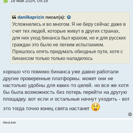
Н
16 май 2024, 09:18
е
п
р
danilkaprizin
писал(а):
о
Усложнились и во многом. Я не беру сейчас даже в
ч
счет тех людей, которые живут в других странах,
и
т
для них уход бинанса был крахом, но и для русских
а
граждан это было не легким испытанием.
н
Пришлось опять придумать обходные пути, хотя с
н
бинансом только только наладилось
ы
й
п
хорошо что помимо бинанса уже давно работали
о
другие проверенные платформы. может они не
с
настолько удобны для каких-то целей. но все же хотя
т
бы была возможность без потерь перейти на другую
площадку. вот если и остальные начнут уходить - вот
это тогда точно конец света настанет
AlexLitvin