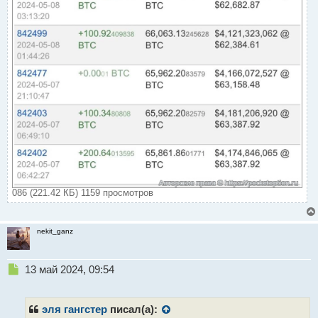
086 (221.42 КБ) 1159 просмотров
nekit_ganz
Н
13 май 2024, 09:54
е
п
р
эля гангстер
писал(а):