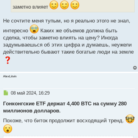
а
заметно влияет
н
н
ы
Не сочтите меня тупым, но я реально этого не знал,
й
п
интересно
Каких же объемов должна быть
о
сделка, чтобы заметно влиять на цену? Иногда
с
задумываешься об этих цифра и думаешь, неужели
т
действительно бывают такие богатые люди на земле
AlexLitvin
Н
08 май 2024, 16:29
е
Гонконгские ETF держат 4,400 BTC на сумму 280
п
р
миллионов долларов.
о
Похоже, что биток продолжит восходящий тренд.
ч
и
т
а