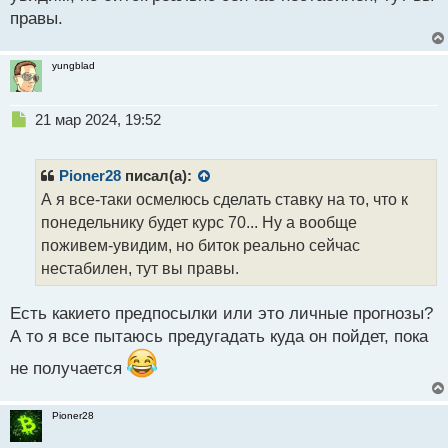
ч
правы.
и
т
а
yungblad
н
н
ы
Н
21 мар 2024, 19:52
й
е
п
п
о
р
Pioner28
писал(а):
с
о
А я все-таки осмелюсь сделать ставку на то, что к
т
ч
понедельнику будет курс 70... Ну а вообще
и
т
поживем-увидим, но биток реально сейчас
а
нестабилен, тут вы правы.
н
н
Есть какието предпосылки или это личные прогнозы?
ы
й
А то я все пытаюсь предугадать куда он пойдет, пока
п
не получается
о
с
т
Pioner28