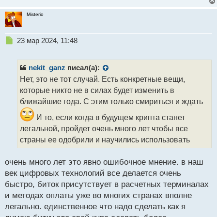
Misterio
Н
23 мар 2024, 11:48
е
п
р
nekit_ganz
писал(а):
о
Нет, это не тот случай. Есть конкретные вещи,
ч
которые никто не в силах будет изменить в
и
т
ближайшие года. С этим только смириться и ждать
а
И то, если когда в будущем крипта станет
н
н
легальной, пройдет очень много лет чтобы все
ы
страны ее одобрили и научились использовать
й
п
очень много лет это явно ошибочное мнение. в наш
о
с
век цифровых технологий все делается очень
т
быстро, биток присутствует в расчетных терминалах
и методах оплаты уже во многих странах вполне
легально. единственное что надо сделать как я