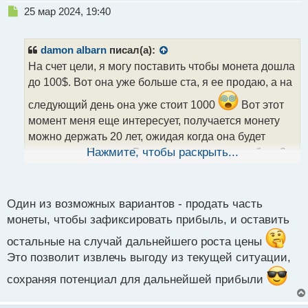
Н
25 мар 2024, 19:40
е
п
р
damon albarn
писал(а):
о
На счет цели, я могу поставить чтобы монета дошла
ч
до 100$. Вот она уже больше ста, я ее продаю, а на
и
т
следующий день она уже стоит 1000
Вот этот
а
момент меня еще интересует, получается монету
н
н
можно держать 20 лет, ожидая когда она будет
ы
стоить еще больше. Вот как в таких случаях быть?
Нажмите, чтобы раскрыть...
й
продавать только часть монет, а остальные
п
оставлять до лучших времен?
о
с
Один из возможных вариантов - продать часть
т
монеты, чтобы зафиксировать прибыль, и оставить
остальные на случай дальнейшего роста цены
Это позволит извлечь выгоду из текущей ситуации,
сохраняя потенциал для дальнейшей прибыли