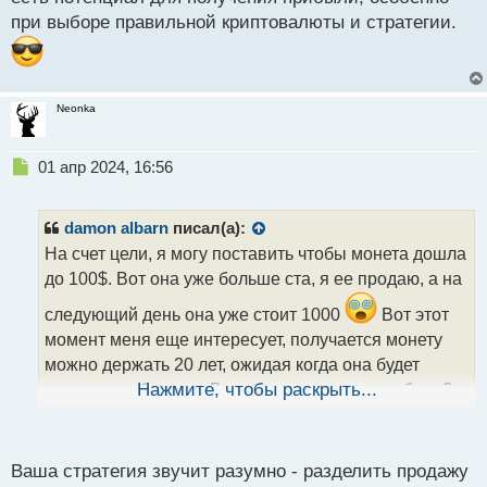
при выборе правильной криптовалюты и стратегии.
Neonka
Н
01 апр 2024, 16:56
е
п
р
damon albarn
писал(а):
о
На счет цели, я могу поставить чтобы монета дошла
ч
до 100$. Вот она уже больше ста, я ее продаю, а на
и
т
следующий день она уже стоит 1000
Вот этот
а
момент меня еще интересует, получается монету
н
н
можно держать 20 лет, ожидая когда она будет
ы
стоить еще больше. Вот как в таких случаях быть?
Нажмите, чтобы раскрыть...
й
продавать только часть монет, а остальные
п
оставлять до лучших времен?
о
с
Ваша стратегия звучит разумно - разделить продажу
т