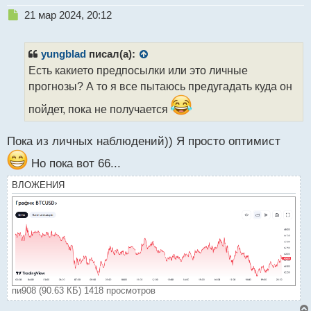
Н
21 мар 2024, 20:12
е
п
р
yungblad
писал(а):
о
Есть какието предпосылки или это личные
ч
прогнозы? А то я все пытаюсь предугадать куда он
и
т
пойдет, пока не получается
а
н
н
Пока из личных наблюдений)) Я просто оптимист
ы
Но пока вот 66...
й
п
ВЛОЖЕНИЯ
о
с
т
пи908 (90.63 КБ) 1418 просмотров