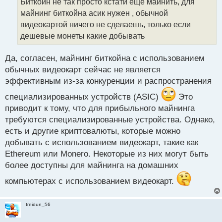
Биткойн не так просто кстати еще майнить, для
т
ч
майнинг биткойна асик нужен , обычной
и
т
видеокартой ничего не сделаешь, только если
а
дешевые монеты какие добывать
н
н
Да, согласен, майнинг биткойна с использованием
ы
й
обычных видеокарт сейчас не является
п
эффективным из-за конкуренции и распространения
о
с
специализированных устройств (ASIC)
Это
т
приводит к тому, что для прибыльного майнинга
требуются специализированные устройства. Однако,
есть и другие криптовалюты, которые можно
добывать с использованием видеокарт, такие как
Ethereum или Monero. Некоторые из них могут быть
более доступны для майнинга на домашних
компьютерах с использованием видеокарт.
treidun_56