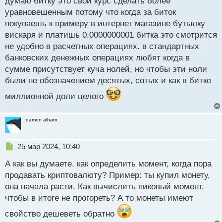
думаю битку это свой курс сделать более
уравновешенным потому что когда за биток
покупаешь к примеру в интернет магазине бутылку
вискаря и платишь 0.0000000001 битка это смотрится
не удобно в расчетных операциях. в стандартных
банковских денежных операциях любят когда в
сумме присутствует куча нолей, но чтобы эти ноли
были не обозначением десятых, сотых и как в битке
миллионной доли целого
damon albarn
Н
25 мар 2024, 10:40
е
А как вы думаете, как определить момент, когда пора
п
р
продавать криптовалюту? Пример: ты купил монету,
о
она начала расти. Как вычислить пиковый момент,
ч
чтобы в итоге не прогореть? А то монеты имеют
и
т
свойство дешеветь обратно
а