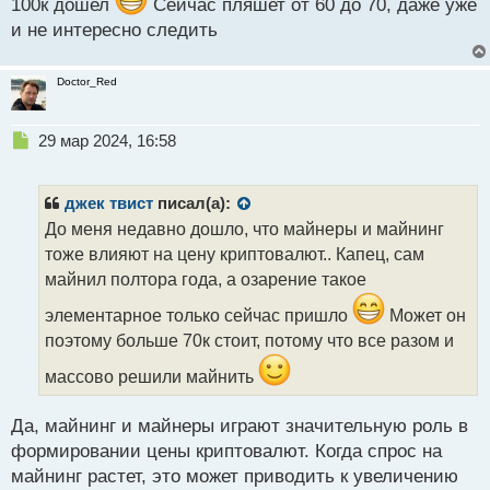
100к дошел
ч
Сейчас пляшет от 60 до 70, даже уже
и
и не интересно следить
т
а
н
Doctor_Red
н
ы
Н
29 мар 2024, 16:58
й
е
п
п
о
р
с
джек твист
писал(а):
о
т
До меня недавно дошло, что майнеры и майнинг
ч
тоже влияют на цену криптовалют.. Капец, сам
и
т
майнил полтора года, а озарение такое
а
элементарное только сейчас пришло
Может он
н
н
поэтому больше 70к стоит, потому что все разом и
ы
массово решили майнить
й
п
о
Да, майнинг и майнеры играют значительную роль в
с
формировании цены криптовалют. Когда спрос на
т
майнинг растет, это может приводить к увеличению