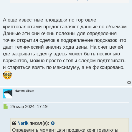
й
показывают признаки перекупленности, это может
п
быть сигналом для продажи. Во-вторых, установите
о
с
себе цель прибыли и следите за ней. Если
А еще известные площадки по торговле
т
криптовалюта достигает вашей цели прибыли,
криптовалютами предоставляют данные по объемам.
рассмотрите возможность продажи части или всей
Данные эти они очень полезны для определения
точек открытия сделок в подкрепление подсказок что
позиции.
дает технический анализ хода цены. На счет целей
где закрывать сделку здесь может быть несколько
вариантов, можно просто стопы следом подтягивать
и стараться взять по максимуму, а не фиксировано.
damon albarn
Н
25 мар 2024, 17:19
е
п
р
Narik
писал(а):
о
Определить момент для продажи криптовалюты