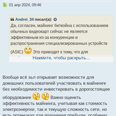
Н
01 апр 2024, 09:46
е
п
р
Andrei_34
писал(а):
о
Да, согласен, майнинг биткойна с использованием
ч
обычных видеокарт сейчас не является
и
т
эффективным из-за конкуренции и
а
распространения специализированных устройств
н
н
(ASIC)
Это приводит к тому, что для
ы
прибыльного майнинга требуются
Нажмите, чтобы раскрыть...
й
специализированные устройства. Однако, есть и
п
другие криптовалюты, которые можно добывать с
о
с
использованием видеокарт, такие как Ethereum или
Вообще всё эьл открывает возможности для
т
Monero. Некоторые из них могут быть более
домашних пользователей участвовать в майнинге
доступны для майнинга на домашних компьютерах
без необходимости инвестировать в дорогостоящее
с использованием видеокарт.
оборудование
Важно оценить
эффективность майнинга, учитывая как стоимость
электроэнергии, так и текущую сложность сети, но
есть потенциал для получения прибыли, особенно