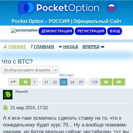
Pocket Option – РОССИЯ | Официальный Сайт
ДЕМОНСТРАЦИЯ
РЕГИСТРАЦИЯ
ВХОД
🍏
СВЕЖЕЕ
⤴️
ГЛАВНАЯ
⬅️
НАЗАД
ВПЕРЕД
➡️
Что с BTC?
Выбор раздела форума
2571 пост
Страница
23
из
129
1
21
22
23
24
25
129
Пред.
След.
След
…
…
Pioner28
Н
21 мар 2024, 17:32
е
А я все-таки осмелюсь сделать ставку на то, что к
п
р
понедельнику будет курс 70... Ну а вообще поживем-
о
увидим, но биток реально сейчас нестабилен, тут вы