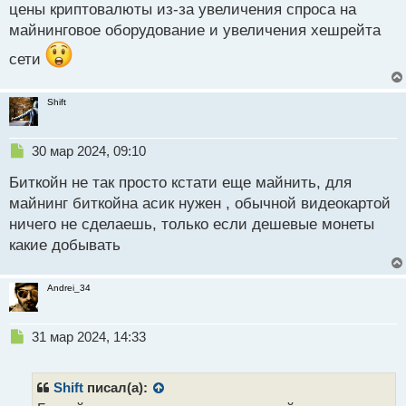
цены криптовалюты из-за увеличения спроса на
майнинговое оборудование и увеличения хешрейта
сети
Shift
Н
30 мар 2024, 09:10
е
Биткойн не так просто кстати еще майнить, для
п
р
майнинг биткойна асик нужен , обычной видеокартой
о
ничего не сделаешь, только если дешевые монеты
ч
какие добывать
и
т
а
Andrei_34
н
н
ы
Н
31 мар 2024, 14:33
й
е
п
п
о
р
Shift
писал(а):
с
о