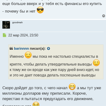
еще больше вверх и у тебя есть финансы его купить
- почему бы и нет
goodmah
Н
22 мар 2024, 23:50
е
п
р
barinnnn
писал(а):
о
ч
Именно
мы пока не настолько специалисты в
и
крипте, чтобы делать утвердительные выводы
т
а
к тому же он вроде как уже пару дней вниз идет, но
н
и это не дает повода делать поспешные выводы
н
ы
й
Скоро дойдет до того, с чего начал
а мы тут уже
п
миллионы долларов ему приписали. Короче,
о
перестаю я пытаться предугадать его движение,
с
т