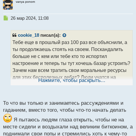
vanya ponom
Н
26 мар 2024, 11:08
е
п
р
cookie_18
писал(а):
о
Тебе еще в прошлый раз 100 раз все объяснили, а
ч
ты продолжаешь стоять на своем. Поскандалить
и
т
больше не с кем или тебе кто то испортил
а
настроение и теперь ты тут хочешь базар устроить?
н
Зачем нам всем тратить свои моральные ресурсы
н
для этих бесполезных дебат? Люди учатся на
ы
Нажмите, чтобы раскрыть...
й
примере биткоина анализировать, кому то просто
п
интересно его судьба, в чем проблема и почему
о
люди в свободной стране и на свободном форуме
с
То что вы только и занимаетесь рассуждениями и
не могут это обсудить?
т
гаданием, вместо того, чтобы что-то начать делать
Я пытаюсь людям глаза открыть, чтобы не на
месте сидели и воздыхали над великим биткоином, а
поднимали свои попы и стремились хоть к чему-то