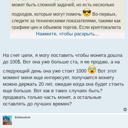
ч
может быть сложной задачей, но есть несколько
и
т
подходов, которые могут помочь
Во-первых,
а
следите за техническими показателями, такими как
н
н
графики цен и объемов торгов. Если криптовалюта
ы
достигает значительного пика и индикаторы
Нажмите, чтобы раскрыть...
й
показывают признаки перекупленности, это может
п
быть сигналом для продажи. Во-вторых, установите
о
с
себе цель прибыли и следите за ней. Если
На счет цели, я могу поставить чтобы монета дошла
т
криптовалюта достигает вашей цели прибыли,
до 100$. Вот она уже больше ста, я ее продаю, а на
рассмотрите возможность продажи части или всей
следующий день она уже стоит 1000
Вот этот
позиции.
момент меня еще интересует, получается монету
можно держать 20 лет, ожидая когда она будет стоить
еще больше. Вот как в таких случаях быть?
продавать только часть монет, а остальные
оставлять до лучших времен?
Elektroshok