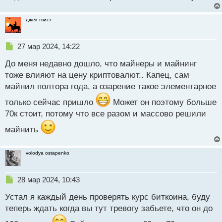
джек твист
Н
27 мар 2024, 14:22
е
До меня недавно дошло, что майнеры и майнинг
п
р
тоже влияют на цену криптовалют.. Капец, сам
о
майнил полтора года, а озарение такое элементарное
ч
и
только сейчас пришло
Может он поэтому больше
т
70к стоит, потому что все разом и массово решили
а
н
майнить
н
ы
й
volodya ostapenko
п
о
Н
с
28 мар 2024, 10:43
е
т
Устал я каждый день проверять курс биткоина, буду
п
р
теперь ждать когда вы тут тревогу забьете, что он до
о