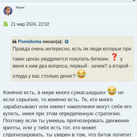
Panel
Н
21 мар 2024, 22:02
е
п
р
Pomidorka
писал(а):
о
Правда очень интересно, есть ли люди которые при
ч
и
таких ценах умудряются покупать биткоин
у
т
меня к ним два вопроса, первый - зачем? а второй -
а
н
откуда у вас столько денег?
н
ы
й
Конечно есть, в мире много сумасшедших
но
п
если серьезно, то конечно есть. Те, кто много
о
зарабатывают или имеют накопления могут себе его
с
т
купить, имея при этом определенную стратегию.
Поэтому если ты умеешь прогнозировать движение
крипты, или у тебя есть тот, кто может
спрогнозировать, ты уверен в том, что биток полетит