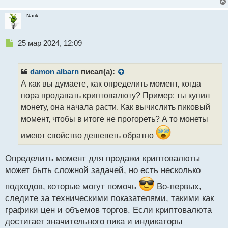
н
н
Narik
ы
й
п
Н
25 мар 2024, 12:09
о
е
с
п
т
р
damon albarn
писал(а):
о
А как вы думаете, как определить момент, когда
ч
пора продавать криптовалюту? Пример: ты купил
и
т
монету, она начала расти. Как вычислить пиковый
а
момент, чтобы в итоге не прогореть? А то монеты
н
н
имеют свойство дешеветь обратно
ы
й
Определить момент для продажи криптовалюты
п
может быть сложной задачей, но есть несколько
о
с
подходов, которые могут помочь
Во-первых,
т
следите за техническими показателями, такими как
графики цен и объемов торгов. Если криптовалюта
достигает значительного пика и индикаторы