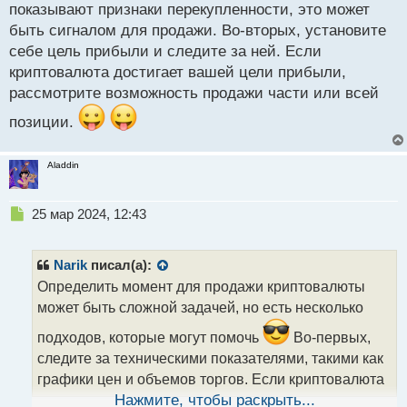
показывают признаки перекупленности, это может
быть сигналом для продажи. Во-вторых, установите
себе цель прибыли и следите за ней. Если
криптовалюта достигает вашей цели прибыли,
рассмотрите возможность продажи части или всей
позиции.
Aladdin
Н
25 мар 2024, 12:43
е
п
р
Narik
писал(а):
о
Определить момент для продажи криптовалюты
ч
может быть сложной задачей, но есть несколько
и
т
подходов, которые могут помочь
Во-первых,
а
следите за техническими показателями, такими как
н
н
графики цен и объемов торгов. Если криптовалюта
ы
достигает значительного пика и индикаторы
Нажмите, чтобы раскрыть...