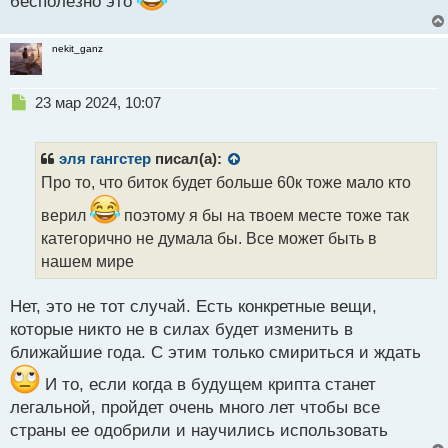
бесполезно это
nekit_ganz
Н
23 мар 2024, 10:07
е
п
р
эля гангстер
писал(а):
о
Про то, что биток будет больше 60к тоже мало кто
ч
и
верил
поэтому я бы на твоем месте тоже так
т
категорично не думала бы. Все может быть в
а
нашем мире
н
н
ы
Нет, это не тот случай. Есть конкретные вещи,
й
которые никто не в силах будет изменить в
п
ближайшие года. С этим только смириться и ждать
о
с
И то, если когда в будущем крипта станет
т
легальной, пройдет очень много лет чтобы все
страны ее одобрили и научились использовать