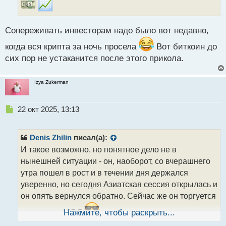
й
п
о
Сопереживать инвесторам надо было вот недавно,
с
т
когда вся крипта за ночь просела
Вот биткоин до
сих пор не устаканится после этого прикола.
Izya Zukerman
Н
22 окт 2025, 13:13
е
п
р
Denis Zhilin
писал(а):
о
И такое возможно, но понятное дело не в
ч
нынешней ситуации - он, наоборот, со вчерашнего
и
т
утра пошел в рост и в течении дня держался
а
уверенно, но сегодня Азиатская сессия открылась и
н
он опять вернулся обратно. Сейчас же он торгуется
н
ы
чуть выше 107,5
Нажмите, чтобы раскрыть...
й