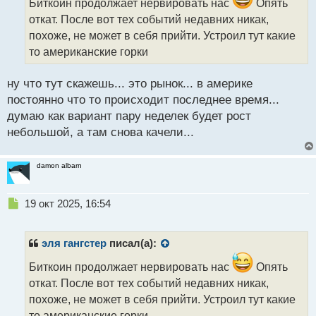
ч
Биткоин продолжает нервировать нас
Опять
и
откат. После вот тех событий недавних никак,
т
похоже, не может в себя прийти. Устроил тут какие
а
то американские горки
н
н
ы
ну что тут скажешь... это рынок... в америке
й
постоянно что то происходит последнее время...
п
думаю как вариант пару неделек будет рост
о
с
небольшой, а там снова качели...
т
damon albarn
Н
19 окт 2025, 16:54
е
п
р
эля гангстер
писал(а):
о
ч
Биткоин продолжает нервировать нас
Опять
и
откат. После вот тех событий недавних никак,
т
похоже, не может в себя прийти. Устроил тут какие
а
то американские горки