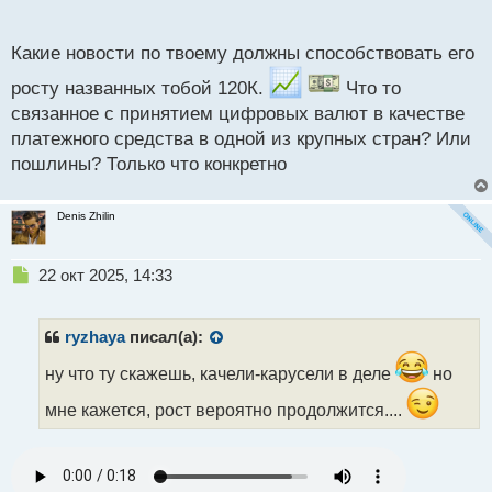
п
о
с
Какие новости по твоему должны способствовать его
т
росту названных тобой 120К.
Что то
связанное с принятием цифровых валют в качестве
платежного средства в одной из крупных стран? Или
пошлины? Только что конкретно
Denis Zhilin
Н
22 окт 2025, 14:33
е
п
р
ryzhaya
писал(а):
о
ч
ну что ту скажешь, качели-карусели в деле
но
и
мне кажется, рост вероятно продолжится....
т
а
н
н
ы