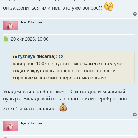
он закрепиться или нет, это уже вопрос))
Izya Zukerman
Н
20 окт 2025, 10:00
е
п
р
ryzhaya
писал(а):
о
наверное 100к не пустят... мне кажется, там уже
ч
сидят и ждут лонга хорошего.. .плюс новости
и
т
хорошие и полетим вверх как миленькие
а
н
Упадём вниз на 95 и ниже. Крипта дно и мыльный
н
пузырь. Вкладывайтесь в золото или серебро, оно
ы
й
хотя бы материально.
п
о
с
Izya Zukerman
т