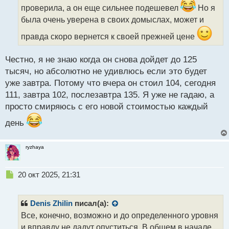
т
проверила, а он еще сильнее подешевел
Но я
а
была очень уверена в своих домыслах, может и
н
н
правда скоро вернется к своей прежней цене
ы
й
п
Честно, я не знаю когда он снова дойдет до 125
о
тысяч, но абсолютно не удивлюсь если это будет
с
уже завтра. Потому что вчера он стоил 104, сегодня
т
111, завтра 102, послезавтра 135. Я уже не гадаю, а
просто смиряюсь с его новой стоимостью каждый
день
ryzhaya
Н
20 окт 2025, 21:31
е
п
р
Denis Zhilin
писал(а):
о
Все, конечно, возможно и до определенного уровня
ч
и вправду не дадут опуститься. В общем в начале