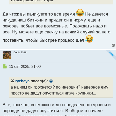
н
н
ы
Да чтож вы паникуете то все время
Не денется
й
п
никуда наш биткоин и придет он в норму, еще и
о
рекорды побьет все возможные. Подождать надо и
с
все. Ну можете еще свечку на всякий случай за него
т
поставить, чтобы быстрее процесс шел
Denis Zhilin
Н
19 окт 2025, 21:00
е
п
р
ryzhaya
писал(а):
о
а на чем он грохнется? по инерции? наверное ему
ч
просто не дадут опуститься ниже крупняки...
и
т
а
Все, конечно, возможно и до определенного уровня и
н
вправду не дадут опуститься. В общем в начале
н