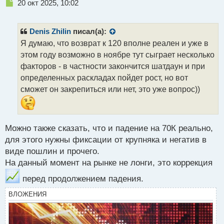
Н
20 окт 2025, 10:02
е
п
р
Denis Zhilin
писал(а):
о
Я думаю, что возврат к 120 вполне реален и уже в
ч
этом году возможно в ноябре тут сыграет несколько
и
т
факторов - в частности закончится шатдаун и при
а
определенных раскладах пойдет рост, но вот
н
сможет он закрепиться или нет, это уже вопрос))
н
ы
й
п
Можно также сказать, что и падение на 70К реально,
о
с
для этого нужны фиксации от крупняка и негатив в
т
виде пошлин и прочего.
На данный момент на рынке не лонги, это коррекция
перед продолжением падения.
ВЛОЖЕНИЯ