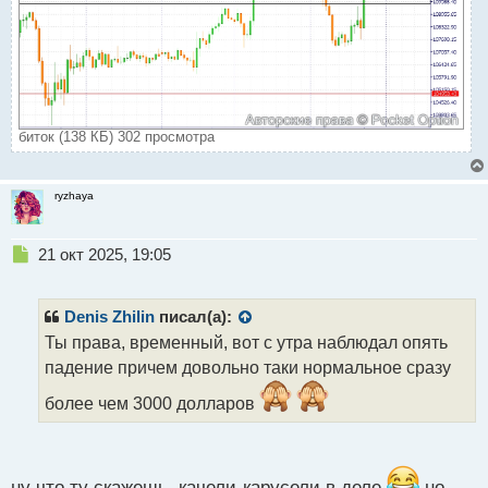
биток (138 КБ) 302 просмотра
ryzhaya
Н
21 окт 2025, 19:05
е
п
р
Denis Zhilin
писал(а):
о
Ты права, временный, вот с утра наблюдал опять
ч
падение причем довольно таки нормальное сразу
и
т
более чем 3000 долларов
а
н
н
ы
ну что ту скажешь, качели-карусели в деле
но