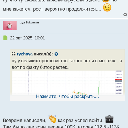
й
п
мне кажется, рост вероятно продолжится....
о
с
т
Izya Zukerman
Н
22 окт 2025, 10:01
е
п
р
ryzhaya
писал(а):
о
ну у великих прогнозистов такого нет и в мыслях... а
ч
вот по факту биток растет...
и
т
а
н
н
ы
Нажмите, чтобы раскрыть...
й
п
о
с
т
Вовремя написали,
как раз успел войти.
Там было две зоны первая 109К, вторая 112.5 -113К,