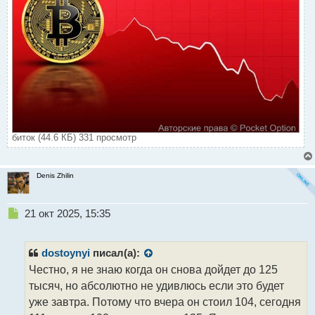
биток (44.6 КБ) 331 просмотр
Denis Zhilin
Н
21 окт 2025, 15:35
е
п
р
dostoynyi
писал(а):
о
Честно, я не знаю когда он снова дойдет до 125
ч
тысяч, но абсолютно не удивлюсь если это будет
и
т
уже завтра. Потому что вчера он стоил 104, сегодня
а