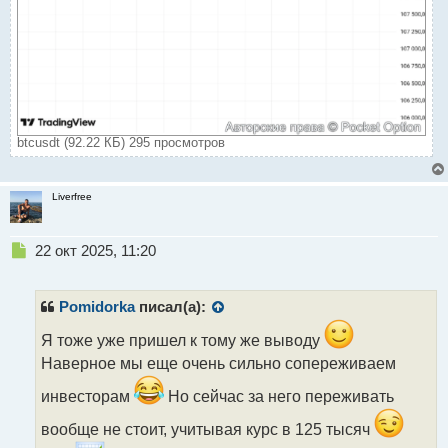
btcusdt (92.22 КБ) 295 просмотров
Liverfree
Н
22 окт 2025, 11:20
е
п
р
Pomidorka
писал(а):
о
ч
Я тоже уже пришел к тому же выводу
и
Наверное мы еще очень сильно сопереживаем
т
а
инвесторам
Но сейчас за него переживать
н
вообще не стоит, учитывая курс в 125 тысяч
н
ы