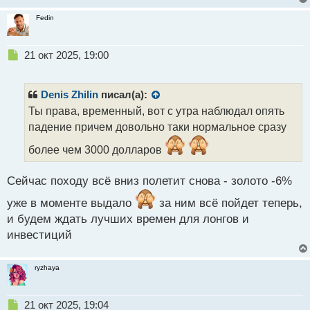
п
о
Fedin
с
т
Н
21 окт 2025, 19:00
е
п
р
Denis Zhilin
писал(а):
о
Ты права, временный, вот с утра наблюдал опять
ч
падение причем довольно таки нормальное сразу
и
т
более чем 3000 долларов
а
н
н
Сейчас походу всё вниз полетит снова - золото -6%
ы
уже в моменте выдало
за ним всё пойдет теперь,
й
п
и будем ждать лучших времен для лонгов и
о
инвестиций
с
т
ryzhaya
Н
21 окт 2025, 19:04