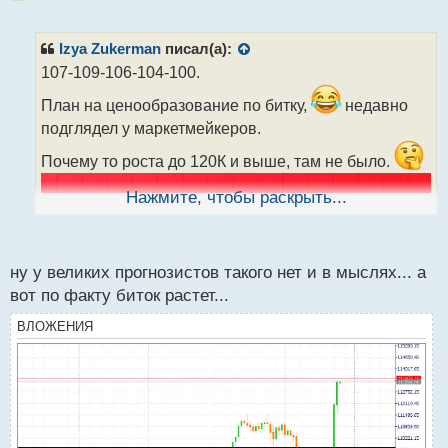
е
п
р
Izya Zukerman
писал(а):
о
107-109-106-104-100.
ч
и
План на ценообразование по битку,
недавно
т
подглядел у маркетмейкеров.
а
н
Почему то роста до 120К и выше, там не было.
н
ы
Нажмите, чтобы раскрыть...
й
п
о
с
ну у великих прогнозистов такого нет и в мыслях... а
т
вот по факту биток растет...
ВЛОЖЕНИЯ