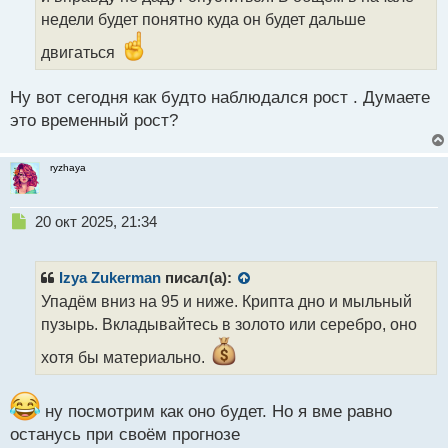
и
т
недели будет понятно куда он будет дальше
а
двигаться
н
н
ы
Ну вот сегодня как будто наблюдался рост . Думаете
й
это временный рост?
п
о
с
ryzhaya
т
Н
20 окт 2025, 21:34
е
п
р
Izya Zukerman
писал(а):
о
Упадём вниз на 95 и ниже. Крипта дно и мыльный
ч
пузырь. Вкладывайтесь в золото или серебро, оно
и
т
хотя бы материально.
а
н
н
ну посмотрим как оно будет. Но я вме равно
ы
останусь при своём прогнозе
й