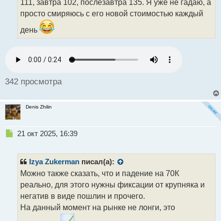
111, завтра 102, послезавтра 135. Я уже не гадаю, а
н
просто смиряюсь с его новой стоимостью каждый
н
ы
день
й
п
о
с
т
342 просмотра
Denis Zhilin
Н
21 окт 2025, 16:39
е
п
р
Izya Zukerman
писал(а):
о
Можно также сказать, что и падение на 70К
ч
реально, для этого нужны фиксации от крупняка и
и
т
негатив в виде пошлин и прочего.
а
На данный момент на рынке не лонги, это
н