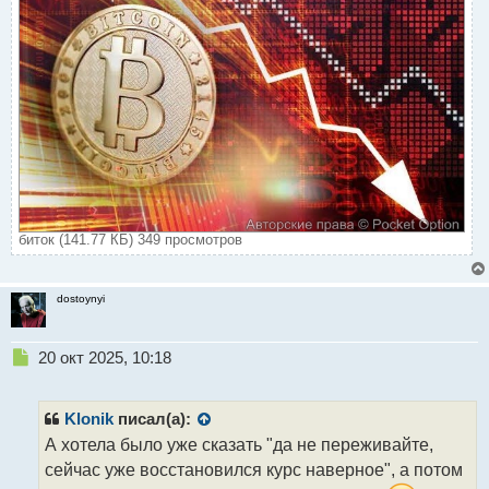
биток (141.77 КБ) 349 просмотров
dostoynyi
Н
20 окт 2025, 10:18
е
п
р
Klonik
писал(а):
о
А хотела было уже сказать "да не переживайте,
ч
сейчас уже восстановился курс наверное", а потом
и