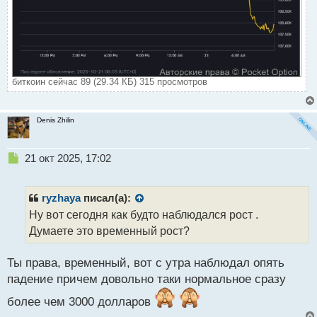
биткоин сейчас 89 (29.34 КБ) 315 просмотров
Denis Zhilin
Н
21 окт 2025, 17:02
е
п
р
ryzhaya
писал(а):
о
Ну вот сегодня как будто наблюдался рост .
ч
Думаете это временный рост?
и
т
а
Ты права, временный, вот с утра наблюдал опять
н
падение причем довольно таки нормальное сразу
н
ы
более чем 3000 долларов
й