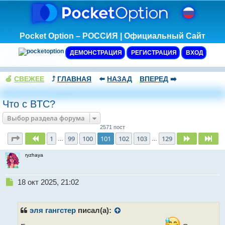
Pocket Option – РОССИЯ | Официальный Сайт
ДЕМОНСТРАЦИЯ
РЕГИСТРАЦИЯ
ВХОД
🍏
СВЕЖЕЕ
⤴️
ГЛАВНАЯ
⬅️
НАЗАД
ВПЕРЕД
➡️
Что с BTC?
Выбор раздела форума
2571 пост
Страница
101
из
129
1
99
100
101
102
103
129
Пред.
След.
Сл
…
…
ryzhaya
Н
18 окт 2025, 21:02
е
п
р
эля гангстер
писал(а):
о