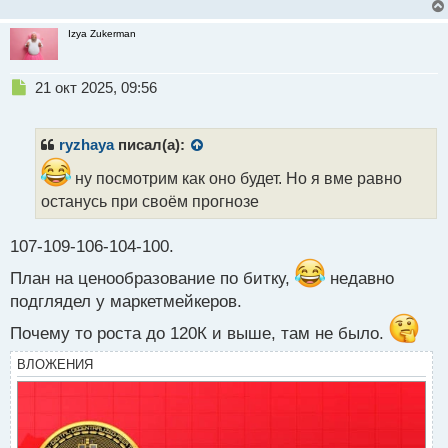
п
о
Izya Zukerman
с
т
Н
21 окт 2025, 09:56
е
п
р
ryzhaya
писал(а):
о
ч
ну посмотрим как оно будет. Но я вме равно
и
останусь при своём прогнозе
т
а
107-109-106-104-100.
н
н
План на ценообразование по битку,
недавно
ы
подглядел у маркетмейкеров.
й
п
Почему то роста до 120К и выше, там не было.
о
с
ВЛОЖЕНИЯ
т