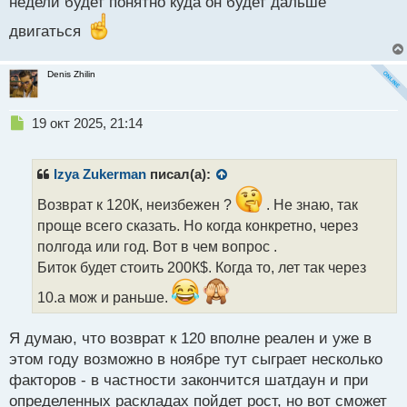
недели будет понятно куда он будет дальше
ы
й
двигаться
п
о
с
Denis Zhilin
т
Н
19 окт 2025, 21:14
е
п
р
Izya Zukerman
писал(а):
о
ч
Возврат к 120К, неизбежен ?
. Не знаю, так
и
проще всего сказать. Но когда конкретно, через
т
полгода или год. Вот в чем вопрос .
а
Биток будет стоить 200К$. Когда то, лет так через
н
н
10.а мож и раньше.
ы
й
п
Я думаю, что возврат к 120 вполне реален и уже в
о
этом году возможно в ноябре тут сыграет несколько
с
факторов - в частности закончится шатдаун и при
т
определенных раскладах пойдет рост, но вот сможет