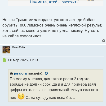
ы
озолотились на скачках курса того же битка
Нажмите, чтобы раскрыть...
й
п
о
с
Не зря Трамп миллиардер, уж он знает где бабло
т
срубить. 800 лимонов очень очень неплохой результ,
хоть сейчас монета уже и не нужна никому. Ну хоть
на хайпе озолотился
Denis Zhilin
Н
08 мар 2025, 11:13
е
п
р
jorajora
писал(а):
о
По моему мнению, для такого роста 2 год это
ч
вообще не долгий срок. Да и я для примера взял
и
т
цифры из головы, не привязывайтесь уж сильно к
а
ним
Сама суть думаю ясна была
н
н