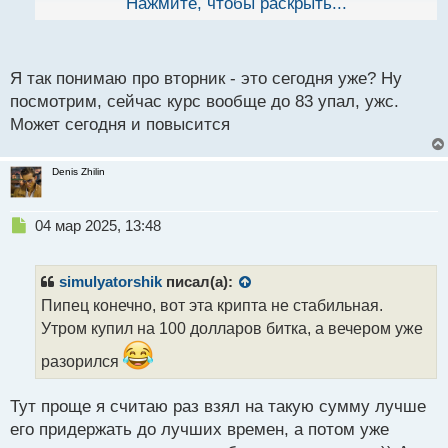
Америке проходить крипто саммит, где будет
Нажмите, чтобы раскрыть...
й
выступать Трамп, если я не ошибаюсь это будет
п
вторник и к этому времени он может еще вырасти
о
с
Я так понимаю про вторник - это сегодня уже? Ну
т
посмотрим, сейчас курс вообще до 83 упал, ужс.
Может сегодня и повысится
Denis Zhilin
Н
04 мар 2025, 13:48
е
п
р
simulyatorshik
писал(а):
о
Пипец конечно, вот эта крипта не стабильная.
ч
Утром купил на 100 долларов битка, а вечером уже
и
т
разорился
а
н
н
Тут проще я считаю раз взял на такую сумму лучше
ы
его придержать до лучших времен, а потом уже
й