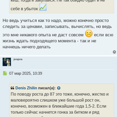
н
ы
себе в убыток
й
п
Но ведь учиться как то надо, можно конечно просто
о
с
следить за ценами, записывать, вычислять, но ведь
т
это мне никакого опыта не даст совсем
если всю
жизнь ждать подходящего момента - так и не
начнешь ничего делать
jorajora
Н
07 мар 2025, 10:39
е
п
р
Denis Zhilin
писал(а):
о
По поводу роста до 87 это тоже, конечно, жестко и
ч
маловероятно слишком уже большой рост он,
и
т
конечно, возможен в ближайшие года 1,5-2. Если
а
только сейчас начнется гонка за битком и ряд
н