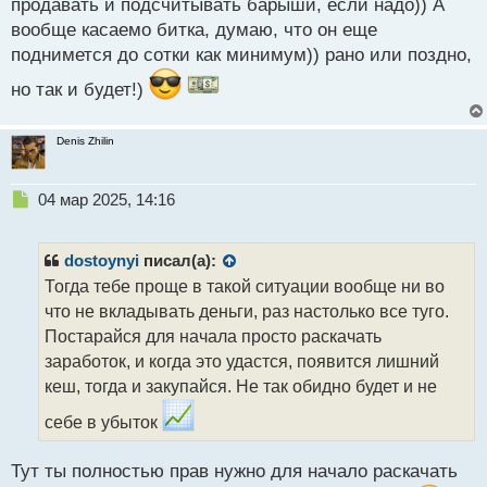
продавать и подсчитывать барыши, если надо)) А
п
вообще касаемо битка, думаю, что он еще
о
с
поднимется до сотки как минимум)) рано или поздно,
т
но так и будет!)
Denis Zhilin
Н
04 мар 2025, 14:16
е
п
р
dostoynyi
писал(а):
о
Тогда тебе проще в такой ситуации вообще ни во
ч
что не вкладывать деньги, раз настолько все туго.
и
т
Постарайся для начала просто раскачать
а
заработок, и когда это удастся, появится лишний
н
кеш, тогда и закупайся. Не так обидно будет и не
н
ы
себе в убыток
й
п
Тут ты полностью прав нужно для начало раскачать
о