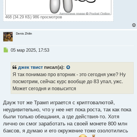
468 (34.29 КБ) 986 просмотров
Denis Zhilin
Н
05 мар 2025, 17:53
е
п
р
джек твист
писал(а):
о
Я так понимаю про вторник - это сегодня уже? Ну
ч
посмотрим, сейчас курс вообще до 83 упал, ужс.
и
т
Может сегодня и повысится
а
н
Дауж тот же Трамп играется с криптовалютой,
н
неудивительно, что у нее нет пока роста, так как пока
ы
й
были только обещания, а где действия-то. Хотя
п
лично он смог заработать на своей монете 800 млн
о
баксов, я думаю и его окружение тоже озолотились
с