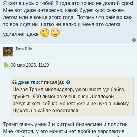
ы
Я соглашусь с тобой 2 года это точно не долгий срок!
й
Мне вот даже интересно, какой будет курс скажем
п
летом или в конце этого года. Потому что сейчас как-
о
с
то все идет ни шатко ни валко и меня это слегка
т
удивляет даже
Denis Zhilin
Н
08 мар 2025, 11:20
е
п
р
джек твист
писал(а):
о
Не зря Трамп миллиардер, уж он знает где бабло
ч
срубить. 800 лимонов очень очень неплохой
и
т
результ, хоть сейчас монета уже и не нужна никому.
а
Ну хоть на хайпе озолотился
н
н
Трамп очень умный и хитрый бизнесмен и политик.
ы
й
Мне кажется, у его монеты нет вообще перспектив
п