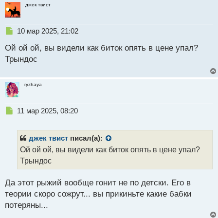
джек твист
Н
10 мар 2025, 21:02
е
Ой ой ой, вы видели как биток опять в цене упал?
п
р
Трындос
о
ч
и
ryzhaya
т
а
н
Н
11 мар 2025, 08:20
н
е
ы
п
й
р
джек твист
писал(а):
п
о
Ой ой ой, вы видели как биток опять в цене упал?
о
ч
Трындос
с
и
т
т
а
Да этот рыжий вообще гонит не по детски. Его в
н
теории скоро сожрут... вы прикиньте какие бабки
н
потеряны...
ы
й