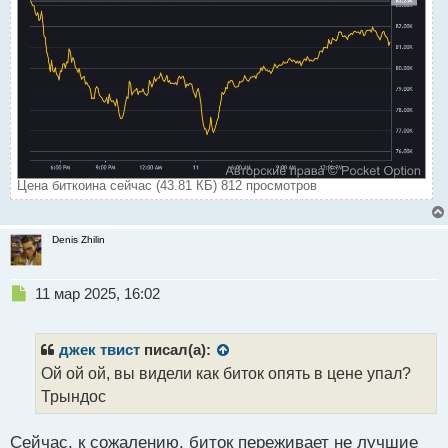
Цена биткоина сейчас (43.81 КБ) 812 просмотров
Denis Zhilin
Н
11 мар 2025, 16:02
е
п
р
джек твист
писал(а):
о
Ой ой ой, вы видели как биток опять в цене упал?
ч
Трындос
и
т
а
Сейчас, к сожалению, биток переживает не лучшие