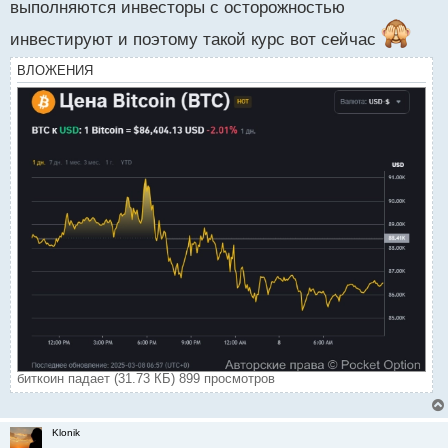
выполняются инвесторы с осторожностью
т
инвестируют и поэтому такой курс вот сейчас
ВЛОЖЕНИЯ
биткоин падает (31.73 КБ) 899 просмотров
Klonik