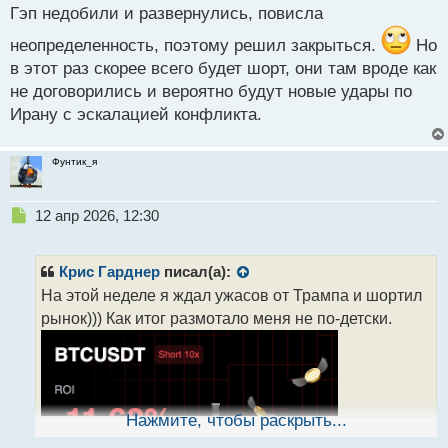
Гэп недобили и развернулись, повисла
неопределенность, поэтому решил закрыться.
Но
в этот раз скорее всего будет шорт, они там вроде как
не договорились и вероятно будут новые удары по
Ирану с эскалацией конфликта.
Фунтик_я
Н
12 апр 2026, 12:30
е
п
р
Крис Гарднер
писал(а):
о
На этой неделе я ждал ужасов от Трампа и шортил
ч
рынок))) Как итог размотало меня не по-детски.
и
т
а
н
н
ы
Нажмите, чтобы раскрыть...
й