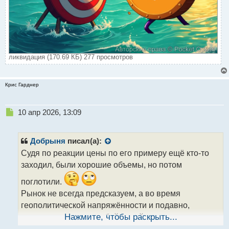
ликвидация (170.69 КБ) 277 просмотров
Крис Гарднер
Н
10 апр 2026, 13:09
е
п
р
Добрыня
писал(а):
о
Судя по реакции цены по его примеру ещё кто-то
ч
заходил, были хорошие объемы, но потом
и
т
поглотили.
а
Рынок не всегда предсказуем, а во время
н
н
геополитической напряжённости и подавно,
ы
поэтому согласен с тобой, такой риск слишком
Нажмите, чтобы раскрыть...
й