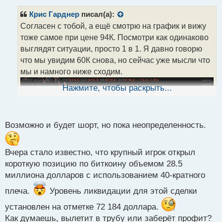
п
р
Крис Гарднер
писал(а):
о
Согласен с тобой, а ещё смотрю на график и вижу
ч
тоже самое при цене 94К. Посмотри как одинаково
и
т
выглядят ситуации, просто 1 в 1. Я давно говорю
а
что мы увидим 60К снова, но сейчас уже мысли что
н
мы и намного ниже сходим.
н
ы
Нажмите, чтобы раскрыть...
й
п
о
с
Возможно и будет шорт, но пока неопределенность.
т
Вчера стало известно, что крупный игрок открыл
короткую позицию по биткоину объемом 28.5
миллиона долларов с использованием 40-кратного
плеча.
Уровень ликвидации для этой сделки
установлен на отметке 72 184 доллара.
Как думаешь, вылетит в трубу или заберёт профит?