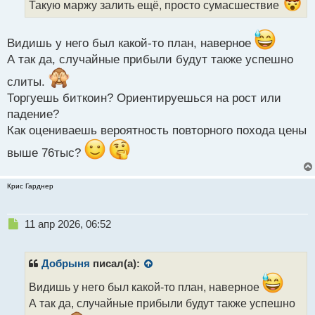
Такую маржу залить ещё, просто сумасшествие
ы
й
п
Видишь у него был какой-то план, наверное
о
А так да, случайные прибыли будут также успешно
с
т
слиты.
Торгуешь биткоин? Ориентируешься на рост или
падение?
Как оцениваешь вероятность повторного похода цены
выше 76тыс?
Крис Гарднер
Н
11 апр 2026, 06:52
е
п
р
Добрыня
писал(а):
о
ч
Видишь у него был какой-то план, наверное
и
А так да, случайные прибыли будут также успешно
т