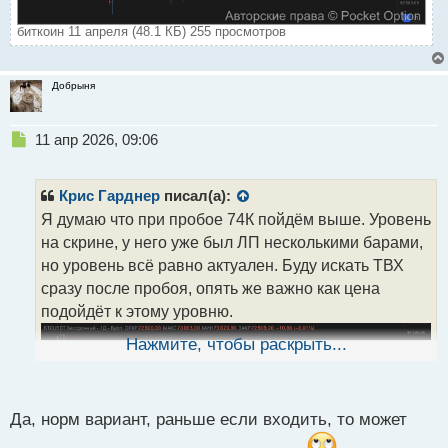
биткоин 11 апреля (48.1 КБ) 255 просмотров
Добрыня
Н
11 апр 2026, 09:06
е
п
р
Крис Гарднер
писал(а):
о
Я думаю что при пробое 74К пойдём выше. Уровень
ч
на скрине, у него уже был ЛП несколькими барами,
и
т
но уровень всё равно актуален. Буду искать ТВХ
а
сразу после пробоя, опять же важно как цена
н
подойдёт к этому уровню.
н
ы
Нажмите, чтобы раскрыть...
й
п
о
с
Да, норм вариант, раньше если входить, то может
т