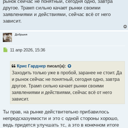
рынок сейчас не понятный, сегодня одно, завтра
другое. Трамп сильно качает рынки своими
заявлениями и действиями, сейчас всё от него
зависит.
Добрыня
Н
11 апр 2026, 15:36
е
п
р
Крис Гарднер
писал(а):
о
Заходить только уже в пробой, заранее не стоит. Да
ч
и рынок сейчас не понятный, сегодня одно, завтра
и
т
другое. Трамп сильно качает рынки своими
а
заявлениями и действиями, сейчас всё от него
н
зависит.
н
ы
й
Ты прав, на рынке действительно прибавилось
п
непредсказуемости и это с одной стороны хорошо,
о
ведь придется улучшать тс, а это в конечном итоге
с