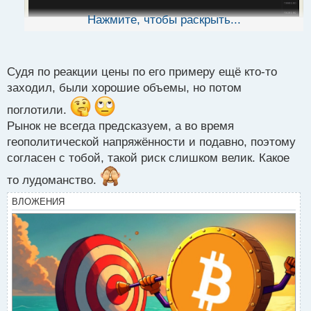
н
ы
Нажмите, чтобы раскрыть...
й
п
о
с
Судя по реакции цены по его примеру ещё кто-то
т
заходил, были хорошие объемы, но потом
поглотили.
Рынок не всегда предсказуем, а во время
геополитической напряжённости и подавно, поэтому
согласен с тобой, такой риск слишком велик. Какое
то лудоманство.
ВЛОЖЕНИЯ