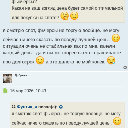
фьючерсы?
и
т
Какая на ваш взгляд цена будет самой оптимальной
а
для покупки на споте?
н
н
ы
я смотрю спот, фьчерсы не торгую вообще. не могу
й
п
сейчас ничего сказать по поводу лучшей цены.
о
ситуация очень не стабильная как по мне. качели
с
каждый день . да и вы же скорее всего спрашиваете
т
про долгосрок
а это далеко не мой конек.
Добрыня
Н
16 мар 2026, 10:43
е
п
р
Фунтик_я
писал(а):
о
я смотрю спот, фьчерсы не торгую вообще. не могу
ч
и
сейчас ничего сказать по поводу лучшей цены.
т