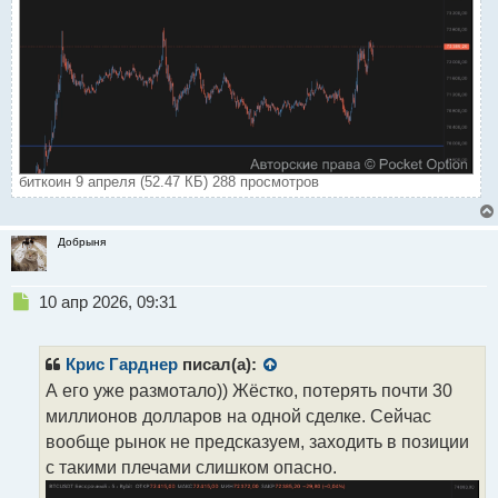
биткоин 9 апреля (52.47 КБ) 288 просмотров
Добрыня
Н
10 апр 2026, 09:31
е
п
р
Крис Гарднер
писал(а):
о
А его уже размотало)) Жёстко, потерять почти 30
ч
миллионов долларов на одной сделке. Сейчас
и
т
вообще рынок не предсказуем, заходить в позиции
а
с такими плечами слишком опасно.
н