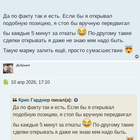
п
велик. Какое то лудоманство.
о
с
Да по факту так и есть. Если бы я открывал
т
подобную позицию, я стоп бы вручную передвигал
бы каждые 5 минут за откаты
По-другому такие
сделки открывать я даже не знаю кем надо быть.
Такую маржу залить ещё, просто сумасшествие
Добрыня
Н
10 апр 2026, 17:10
е
п
р
Крис Гарднер
писал(а):
о
Да по факту так и есть. Если бы я открывал
ч
подобную позицию, я стоп бы вручную передвигал
и
т
бы каждые 5 минут за откаты
По-другому такие
а
сделки открывать я даже не знаю кем надо быть.
н
н