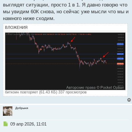
выглядят ситуации, просто 1 в 1. Я давно говорю что
мы увидим 60К снова, но сейчас уже мысли что мы и
намного ниже сходим.
ВЛОЖЕНИЯ
биткоин повторяет (61.43 КБ) 337 просмотров
Добрыня
Н
09 апр 2026, 11:01
е