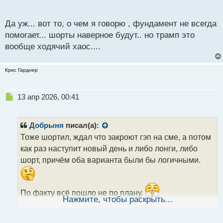
п
о
с
Да уж... вот то, о чем я говорю , фундамент не всегда
т
помогает... шорты наверное будут.. но трамп это
вообще ходячий хаос....
Крис Гарднер
Н
13 апр 2026, 00:41
е
п
р
Добрыня
писал(а):
о
Тоже шортил, ждал что закроют гэп на сме, а потом
ч
как раз наступит новый день и либо лонги, либо
и
т
шорт, причём оба варианта были бы логичными.
а
н
н
По факту всё пошло не по плану.
ы
Нажмите, чтобы раскрыть...
Гэп недобили и развернулись, повисла
й
п
неопределенность, поэтому решил закрыться.
о