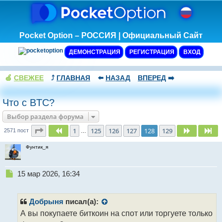
Pocket Option – РОССИЯ | Официальный Сайт
ДЕМОНСТРАЦИЯ
РЕГИСТРАЦИЯ
ВХОД
🍏
СВЕЖЕЕ
⤴️
ГЛАВНАЯ
⬅️
НАЗАД
ВПЕРЕД
➡️
Что с BTC?
Выбор раздела форума
Страница
128
из
129
1
125
126
127
128
129
Пред.
След.
Сл
2571 пост
…
Фунтик_я
Н
15 мар 2026, 16:34
е
п
р
Добрыня
писал(а):
о
А вы покупаете биткоин на спот или торгуете только
ч