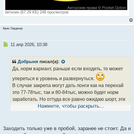
биткоин (67.29 КБ) 248 просмотров
Крис Гарднер
Н
11 апр 2026, 10:38
е
п
р
Добрыня
писал(а):
о
Да, норм вариант, раньше если входить, то может
ч
и
упереться в уровень и развернуться.
т
В случае закрепа могут дать лонги как на перехай
а
это 77-78тыс, так и 80-84тыс, можно будет норм
н
н
заработать. Но оттуда все равно ожидаю шорт, эти
ы
лонги не сходятся с тем, что происходит в
Нажмите, чтобы раскрыть...
й
п
финансовом мире.
или что то упускаю?
о
с
Заходить только уже в пробой, заранее не стоит. Да и
т