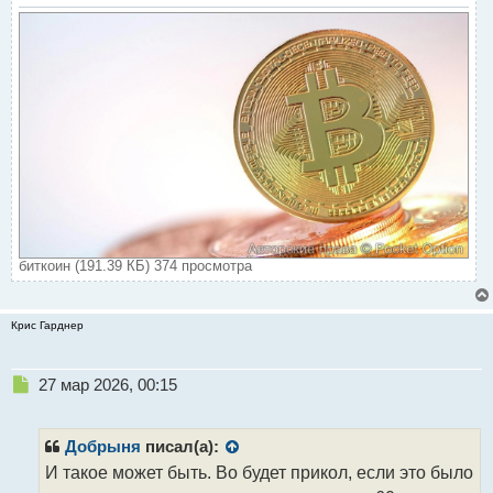
т
биткоин (191.39 КБ) 374 просмотра
Крис Гарднер
Н
27 мар 2026, 00:15
е
п
р
Добрыня
писал(а):
о
И такое может быть. Во будет прикол, если это было
ч