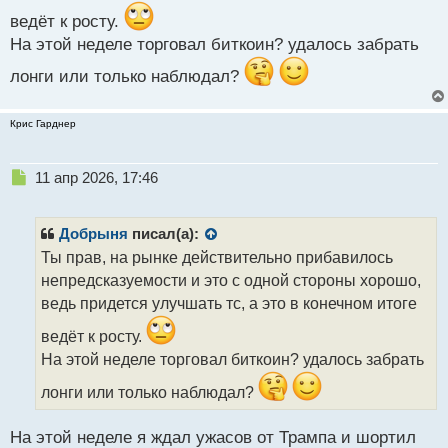
т
ведёт к росту.
На этой неделе торговал биткоин? удалось забрать
лонги или только наблюдал?
Крис Гарднер
Н
11 апр 2026, 17:46
е
п
р
Добрыня
писал(а):
о
Ты прав, на рынке действительно прибавилось
ч
непредсказуемости и это с одной стороны хорошо,
и
т
ведь придется улучшать тс, а это в конечном итоге
а
ведёт к росту.
н
н
На этой неделе торговал биткоин? удалось забрать
ы
лонги или только наблюдал?
й
п
о
На этой неделе я ждал ужасов от Трампа и шортил
с