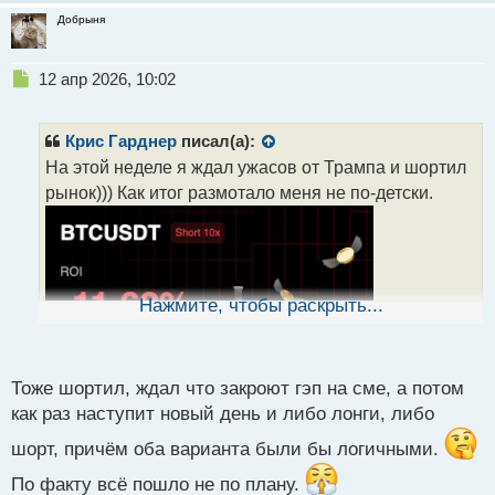
Добрыня
Н
12 апр 2026, 10:02
е
п
р
Крис Гарднер
писал(а):
о
На этой неделе я ждал ужасов от Трампа и шортил
ч
рынок))) Как итог размотало меня не по-детски.
и
т
а
н
н
ы
Нажмите, чтобы раскрыть...
й
п
о
с
Тоже шортил, ждал что закроют гэп на сме, а потом
т
как раз наступит новый день и либо лонги, либо
шорт, причём оба варианта были бы логичными.
По факту всё пошло не по плану.