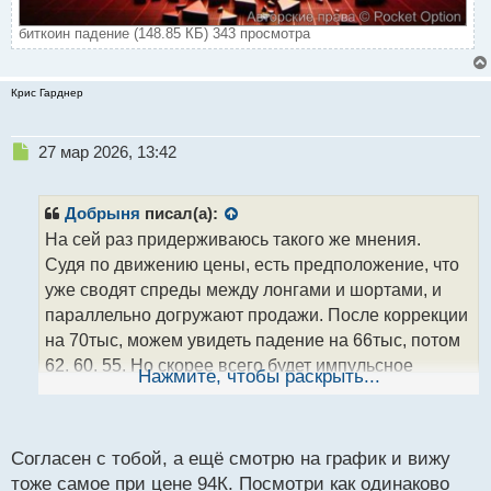
биткоин падение (148.85 КБ) 343 просмотра
Крис Гарднер
Н
27 мар 2026, 13:42
е
п
р
Добрыня
писал(а):
о
На сей раз придерживаюсь такого же мнения.
ч
Судя по движению цены, есть предположение, что
и
т
уже сводят спреды между лонгами и шортами, и
а
параллельно догружают продажи. После коррекции
н
на 70тыс, можем увидеть падение на 66тыс, потом
н
62, 60, 55. Но скорее всего будет импульсное
ы
Нажмите, чтобы раскрыть...
й
движение без остановок на снятие трендовой
п
ликвидности. Как раз совпадает с продолжением
о
с
конфликта в Иране. Короче, будет весело.
Согласен с тобой, а ещё смотрю на график и вижу
т
тоже самое при цене 94К. Посмотри как одинаково