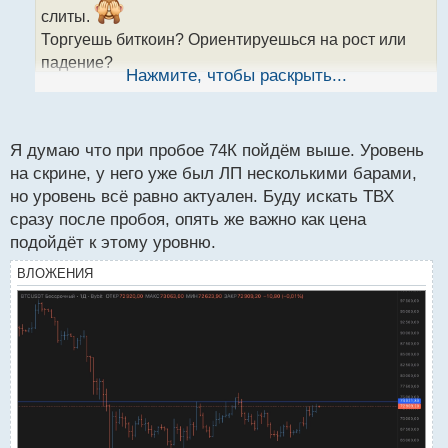
а
слиты.
н
Торгуешь биткоин? Ориентируешься на рост или
н
падение?
ы
Нажмите, чтобы раскрыть...
Как оцениваешь вероятность повторного похода
й
п
цены выше 76тыс?
о
с
Я думаю что при пробое 74К пойдём выше. Уровень
т
на скрине, у него уже был ЛП несколькими барами,
но уровень всё равно актуален. Буду искать ТВХ
сразу после пробоя, опять же важно как цена
подойдёт к этому уровню.
ВЛОЖЕНИЯ