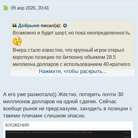
Н
09 апр 2026, 20:41
е
п
р
Добрыня
писал(а):
о
Возможно и будет шорт, но пока неопределенность.
ч
и
т
Вчера стало известно, что крупный игрок открыл
а
короткую позицию по биткоину объемом 28.5
н
н
миллиона долларов с использованием 40-кратного
ы
Нажмите, чтобы раскрыть...
плеча.
Уровень ликвидации для этой сделки
й
п
установлен на отметке 72 184 доллара.
о
с
Как думаешь, вылетит в трубу или заберёт профит?
А его уже размотало)) Жёстко, потерять почти 30
т
миллионов долларов на одной сделке. Сейчас
Я пока склоняюсь к лонгам до 73-74 тыс.
вообще рынок не предсказуем, заходить в позиции с
такими плечами слишком опасно.
ВЛОЖЕНИЯ