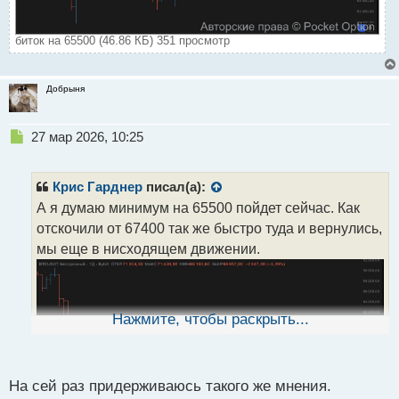
биток на 65500 (46.86 КБ) 351 просмотр
Добрыня
Н
27 мар 2026, 10:25
е
п
р
Крис Гарднер
писал(а):
о
А я думаю минимум на 65500 пойдет сейчас. Как
ч
отскочили от 67400 так же быстро туда и вернулись,
и
т
мы еще в нисходящем движении.
а
н
н
ы
Нажмите, чтобы раскрыть...
й
п
о
с
На сей раз придерживаюсь такого же мнения.
т