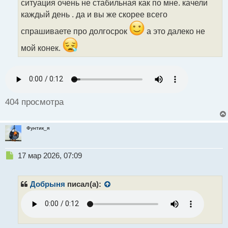
ситуация очень не стабильная как по мне. качели
а
каждый день . да и вы же скорее всего
н
н
спрашиваете про долгосрок
а это далеко не
ы
й
мой конек.
п
о
с
т
404 просмотра
Фунтик_я
Н
17 мар 2026, 07:09
е
п
р
Добрыня
писал(а):
о
ч
и
т