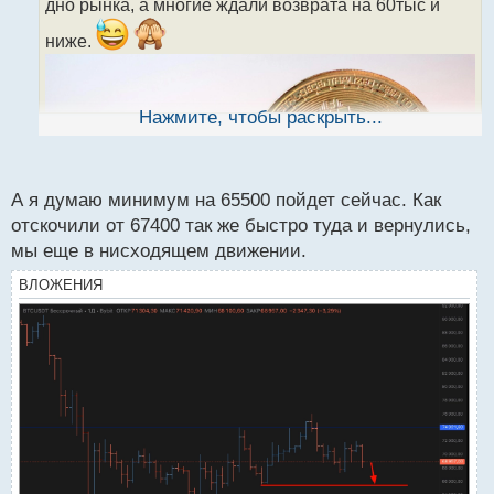
дно рынка, а многие ждали возврата на 60тыс и
и
т
ниже.
а
н
н
ы
Нажмите, чтобы раскрыть...
й
п
о
с
А я думаю минимум на 65500 пойдет сейчас. Как
т
отскочили от 67400 так же быстро туда и вернулись,
мы еще в нисходящем движении.
ВЛОЖЕНИЯ