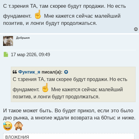
а
н
С т.зрения ТА, там скорее будут продажи. Но есть
н
фундамент.
Мне кажется сейчас малейший
ы
й
позитив, и лонги будут продолжаться.
п
о
Добрыня
с
т
Н
17 мар 2026, 09:49
е
п
р
Фунтик_я
писал(а):
о
С т.зрения ТА, там скорее будут продажи. Но есть
ч
и
фундамент.
Мне кажется сейчас малейший
т
позитив, и лонги будут продолжаться.
а
н
н
И такое может быть. Во будет прикол, если это было
ы
дно рынка, а многие ждали возврата на 60тыс и ниже.
й
п
о
ВЛОЖЕНИЯ
с