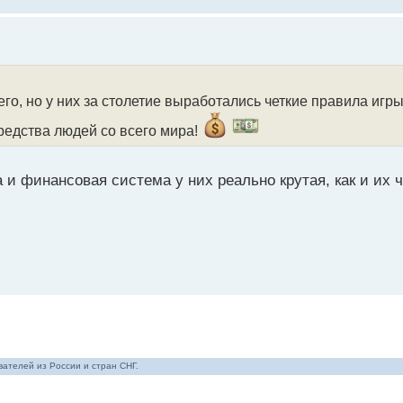
его, но у них за столетие выработались четкие правила игр
редства людей со всего мира!
 и финансовая система у них реально крутая, как и их
ателей из России и стран СНГ.