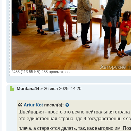
2456 (113.55 КБ) 258 просмотров
Н
Montana44
»
26 июл 2025, 14:20
е
п
р
Artur Kot
писал(а):
о
Швейцария - просто это вечно нейтральная страна
ч
это единственная страна, где 4 государственных язы
и
т
плеча, а стараются делать, так, как выгодно им. П
а