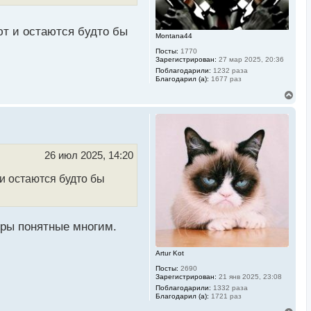
а
л
у
ют и остаются будто бы
Montana44
Посты:
1770
Зарегистрирован:
27 мар 2025, 20:36
Поблагодарили:
1232 раза
Благодарил (а):
1677 раз
В
е
р
н
у
т
ь
26 июл 2025, 14:20
с
я
и остаются будто бы
к
н
а
ч
а
игры понятные многим.
л
у
Artur Kot
Посты:
2690
Зарегистрирован:
21 янв 2025, 23:08
Поблагодарили:
1332 раза
Благодарил (а):
1721 раз