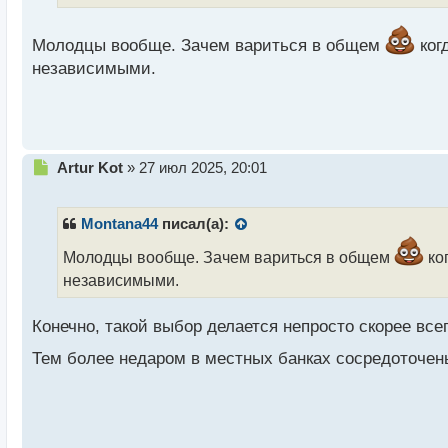
н
н
Молодцы вообще. Зачем вариться в общем
ког
ы
независимыми.
й
п
о
с
т
Н
Artur Kot
»
27 июл 2025, 20:01
е
п
р
Montana44
писал(а):
о
ч
Молодцы вообще. Зачем вариться в общем
ко
и
независимыми.
т
а
Конечно, такой выбор делается непросто скорее все
н
н
Тем более недаром в местных банках сосредоточен
ы
й
п
о
с