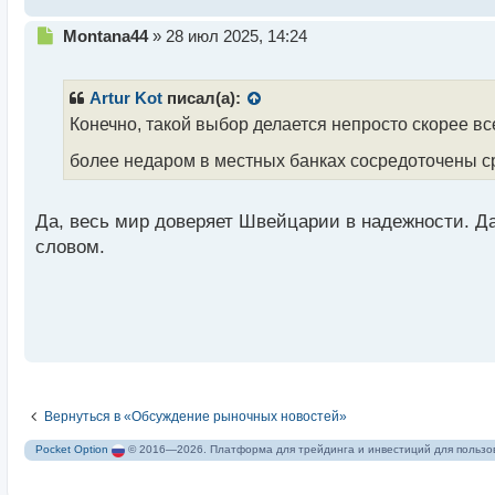
т
Н
Montana44
»
28 июл 2025, 14:24
е
п
р
Artur Kot
писал(а):
о
Конечно, такой выбор делается непросто скорее вс
ч
и
более недаром в местных банках сосредоточены с
т
а
н
Да, весь мир доверяет Швейцарии в надежности. Да
н
словом.
ы
й
п
о
с
т
Вернуться в «Обсуждение рыночных новостей»
Pocket Option
© 2016—2026. Платформа для трейдинга и инвестиций для пользов