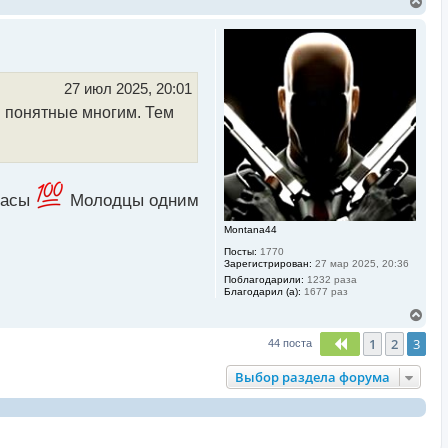
В
е
р
н
у
т
ь
27 июл 2025, 20:01
с
ы понятные многим. Тем
я
к
н
а
ч
а
л
 часы
Молодцы одним
у
Montana44
Посты:
1770
Зарегистрирован:
27 мар 2025, 20:36
Поблагодарили:
1232 раза
Благодарил (а):
1677 раз
В
е
1
2
3
р
Пред.
44 поста
н
у
Выбор раздела форума
т
ь
с
я
к