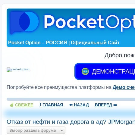
Pocket Option – РОССИЯ | Официальный Сайт
Добро пож
ДЕМОНСТРАЦ
Попробуйте все преимущества платформы на
Демо сче
🍏
СВЕЖЕЕ
⤴️
ГЛАВНАЯ
⬅️
НАЗАД
ВПЕРЕД
➡️
Отказ от нефти и газа дорога в ад? JPMorga
Выбор раздела форума