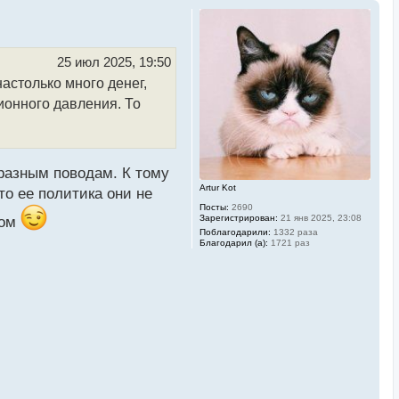
25 июл 2025, 19:50
астолько много денег,
ионного давления. То
 разным поводам. К тому
Artur Kot
то ее политика они не
Посты:
2690
Зарегистрирован:
21 янв 2025, 23:08
мом
Поблагодарили:
1332 раза
Благодарил (а):
1721 раз