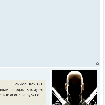
В
е
р
н
у
т
ь
26 июл 2025, 12:03
с
зным поводам. К тому же
я
к
политика они не рубят с
н
а
ч