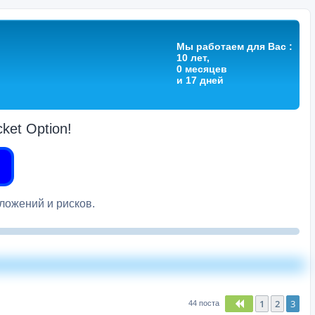
Мы работаем для Вас :
10 лет,
0 месяцев
и 17 дней
et Option!
вложений и рисков.
1
2
3
Пред.
44 поста