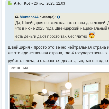
Н
Artur Kot
»
26 июл 2025, 12:03
е
п
р
Montana44
писал(а):
о
Да, Швейцария во всех планах страна для людей. 
ч
что в июне 2025 года Швейцарский национальный б
и
т
есть деньги дают просто так, бесплатно
а
н
н
Швейцария - просто это вечно нейтральная страна 
ы
же это единственная страна, где 4 государственных я
й
п
рубят с плеча, а стараются делать, так, как выгод
о
ВЛОЖЕНИЯ
с
т