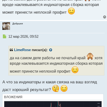
п
вроде наклевывается индикаторная сборка которая
о
может принести неплохой профит
с
т
Добрыня
Н
12 мар 2026, 09:52
е
п
р
LimeRose
писал(а):
о
ч
да на самом деле работы не початый край
хотя
и
вроде наклевывается индикаторная сборка которая
т
а
может принести неплохой профит
н
н
А что за индикаторы и какая связка на ваш взгляд
ы
й
даст хороший результат?
п
о
ВЛОЖЕНИЯ
с
т