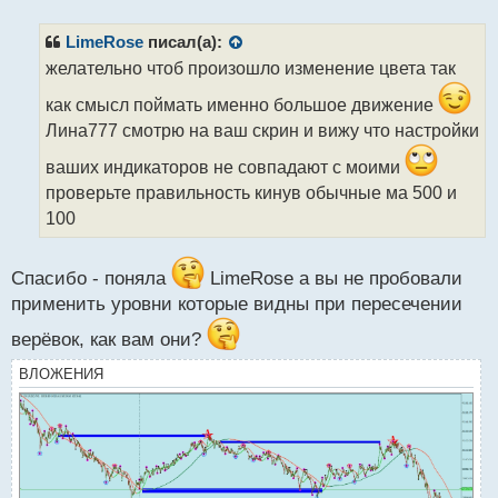
п
р
LimeRose
писал(а):
о
желательно чтоб произошло изменение цвета так
ч
и
как смысл поймать именно большое движение
т
Лина777 смотрю на ваш скрин и вижу что настройки
а
н
ваших индикаторов не совпадают с моими
н
проверьте правильность кинув обычные ма 500 и
ы
100
й
п
о
Спасибо - поняла
LimeRose а вы не пробовали
с
т
применить уровни которые видны при пересечении
верёвок, как вам они?
ВЛОЖЕНИЯ