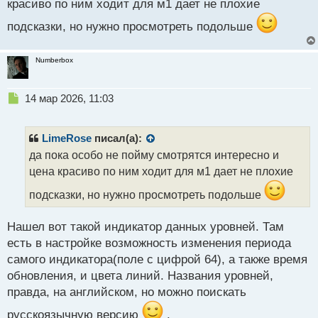
красиво по ним ходит для м1 дает не плохие
подсказки, но нужно просмотреть подольше
Numberbox
Н
14 мар 2026, 11:03
е
п
р
LimeRose
писал(а):
о
да пока особо не пойму смотрятся интересно и
ч
цена красиво по ним ходит для м1 дает не плохие
и
т
подсказки, но нужно просмотреть подольше
а
н
н
Нашел вот такой индикатор данных уровней. Там
ы
есть в настройке возможность изменения периода
й
самого индикатора(поле с цифрой 64), а также время
п
обновления, и цвета линий. Названия уровней,
о
с
правда, на английском, но можно поискать
т
русскоязычную версию
.