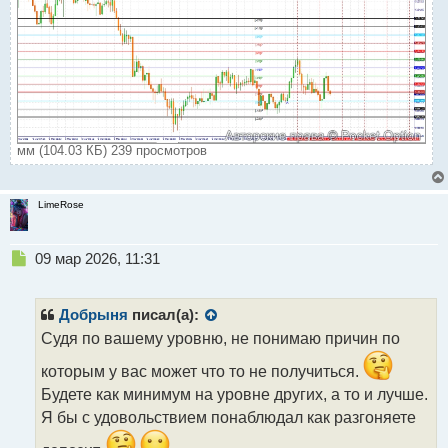
мм (104.03 КБ) 239 просмотров
LimeRose
Н
09 мар 2026, 11:31
е
п
р
Добрыня
писал(а):
о
Судя по вашему уровню, не понимаю причин по
ч
и
которым у вас может что то не получиться.
т
Будете как минимум на уровне других, а то и лучше.
а
Я бы с удовольствием понаблюдал как разгоняете
н
н