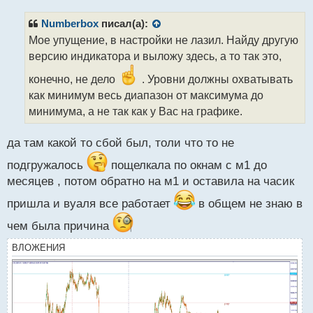
п
р
Numberbox
писал(а):
о
Мое упущение, в настройки не лазил. Найду другую
ч
версию индикатора и выложу здесь, а то так это,
и
т
конечно, не дело
. Уровни должны охватывать
а
как минимум весь диапазон от максимума до
н
н
минимума, а не так как у Вас на графике.
ы
й
да там какой то сбой был, толи что то не
п
о
подгружалось
пощелкала по окнам с м1 до
с
месяцев , потом обратно на м1 и оставила на часик
т
пришла и вуаля все работает
в общем не знаю в
чем была причина
ВЛОЖЕНИЯ