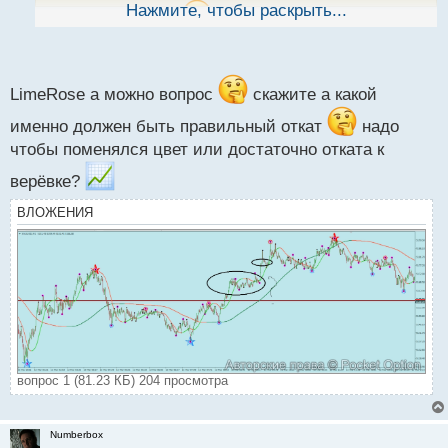
ы
Нажмите, чтобы раскрыть...
сессионный тренд
й
п
о
с
т
LimeRose а можно вопрос
скажите а какой
именно должен быть правильный откат
надо
чтобы поменялся цвет или достаточно отката к
верёвке?
ВЛОЖЕНИЯ
вопрос 1 (81.23 КБ) 204 просмотра
Numberbox