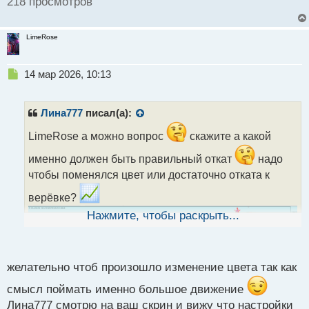
218 просмотров
LimeRose
Н
14 мар 2026, 10:13
е
п
р
Лина777
писал(а):
о
ч
LimeRose а можно вопрос
скажите а какой
и
именно должен быть правильный откат
надо
т
а
чтобы поменялся цвет или достаточно отката к
н
верёвке?
н
ы
Нажмите, чтобы раскрыть...
й
п
о
с
желательно чтоб произошло изменение цвета так как
т
смысл поймать именно большое движение
Лина777 смотрю на ваш скрин и вижу что настройки