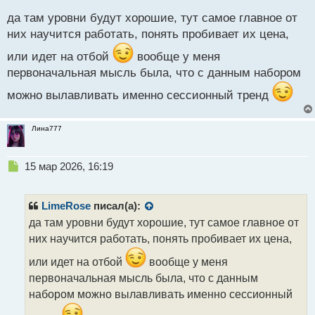
с
да там уровни будут хорошие, тут самое главное от
т
них научится работать, понять пробивает их цена,
или идет на отбой
вообще у меня
первоначальная мысль была, что с данным набором
можно вылавливать именно сессионный тренд
Лина777
Н
15 мар 2026, 16:19
е
п
р
LimeRose
писал(а):
о
да там уровни будут хорошие, тут самое главное от
ч
них научится работать, понять пробивает их цена,
и
т
или идет на отбой
вообще у меня
а
первоначальная мысль была, что с данным
н
н
набором можно вылавливать именно сессионный
ы