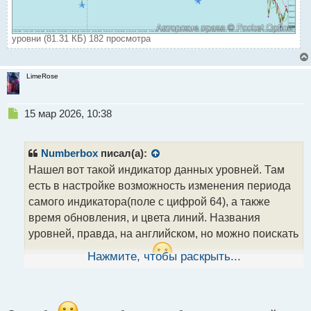
уровни (81.31 КБ) 182 просмотра
LimeRose
Н
15 мар 2026, 10:38
е
п
р
Numberbox
писал(а):
о
Нашел вот такой индикатор данных уровней. Там
ч
есть в настройке возможность изменения периода
и
т
самого индикатора(поле с цифрой 64), а также
а
время обновления, и цвета линий. Названия
н
уровней, правда, на английском, но можно поискать
н
ы
русскоязычную версию
Нажмите, чтобы раскрыть...
.
й
п
о
с