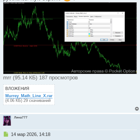
mrr (95.14 КБ) 187 просмотров
ВЛОЖЕНИЯ
Murrey_Math_Line_X.rar
(4.06 КБ) 29 скачиваний
Лина777
Н
14 мар 2026, 14:18
е