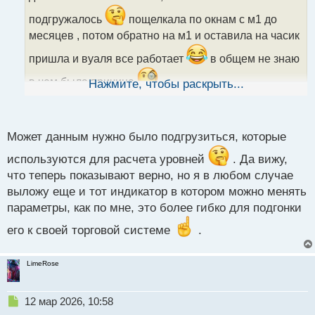
ч
и
подгружалось
пощелкала по окнам с м1 до
т
месяцев , потом обратно на м1 и оставила на часик
а
н
пришла и вуаля все работает
в общем не знаю
н
ы
в чем была причина
Нажмите, чтобы раскрыть...
й
п
о
с
Может данным нужно было подгрузиться, которые
т
используются для расчета уровней
. Да вижу,
что теперь показывают верно, но я в любом случае
выложу еще и тот индикатор в котором можно менять
параметры, как по мне, это более гибко для подгонки
его к своей торговой системе
.
LimeRose
Н
12 мар 2026, 10:58
е