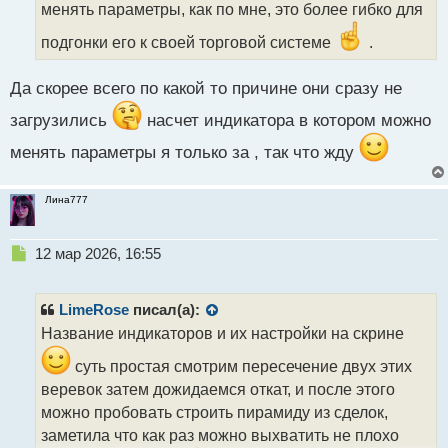
н
менять параметры, как по мне, это более гибко для
ы
подгонки его к своей торговой системе
.
й
п
о
Да скорее всего по какой то причине они сразу не
с
т
загрузились
насчет индикатора в котором можно
менять параметры я только за , так что жду
Лина777
Н
12 мар 2026, 16:55
е
п
р
LimeRose
писал(а):
о
Название индикаторов и их настройки на скрине
ч
и
суть простая смотрим пересечение двух этих
т
веревок затем дожидаемся откат, и после этого
а
можно пробовать строить пирамиду из сделок,
н
н
заметила что как раз можно выхватить не плохо