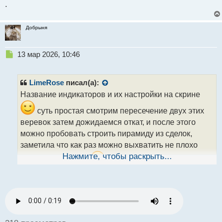
.
Добрыня
Н
13 мар 2026, 10:46
е
п
р
LimeRose
писал(а):
о
Название индикаторов и их настройки на скрине
ч
и
суть простая смотрим пересечение двух этих
т
веревок затем дожидаемся откат, и после этого
а
можно пробовать строить пирамиду из сделок,
н
н
заметила что как раз можно выхватить не плохо
ы
Нажмите, чтобы раскрыть...
сессионный тренд
й
п
о
с
т