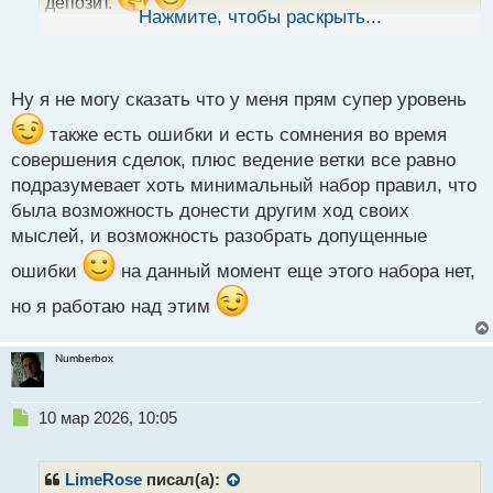
депозит.
ы
Нажмите, чтобы раскрыть...
й
п
о
с
Ну я не могу сказать что у меня прям супер уровень
т
также есть ошибки и есть сомнения во время
совершения сделок, плюс ведение ветки все равно
подразумевает хоть минимальный набор правил, что
была возможность донести другим ход своих
мыслей, и возможность разобрать допущенные
ошибки
на данный момент еще этого набора нет,
но я работаю над этим
Numberbox
Н
10 мар 2026, 10:05
е
п
р
LimeRose
писал(а):