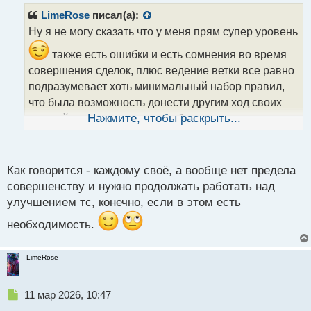
п
р
LimeRose
писал(а):
о
Ну я не могу сказать что у меня прям супер уровень
ч
и
также есть ошибки и есть сомнения во время
т
совершения сделок, плюс ведение ветки все равно
а
подразумевает хоть минимальный набор правил,
н
н
что была возможность донести другим ход своих
ы
мыслей, и возможность разобрать допущенные
Нажмите, чтобы раскрыть...
й
п
ошибки
на данный момент еще этого набора
о
с
нет, но я работаю над этим
Как говорится - каждому своё, а вообще нет предела
т
совершенству и нужно продолжать работать над
улучшением тс, конечно, если в этом есть
необходимость.
LimeRose
Н
11 мар 2026, 10:47
е