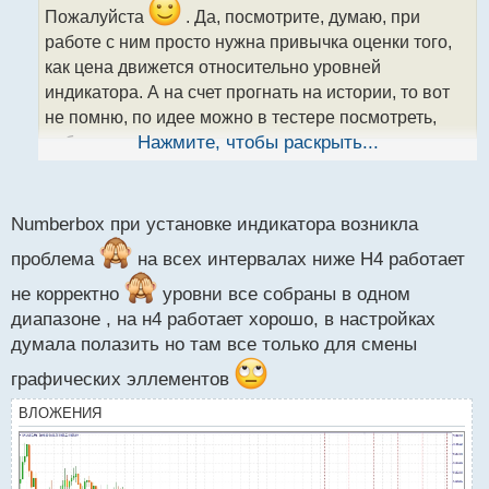
ч
Пожалуйста
. Да, посмотрите, думаю, при
и
работе с ним просто нужна привычка оценки того,
т
как цена движется относительно уровней
а
индикатора. А на счет прогнать на истории, то вот
н
н
не помню, по идее можно в тестере посмотреть,
ы
либо поискать тот индикатор, что кажет прошлые
Нажмите, чтобы раскрыть...
й
п
значения уровней
.
о
с
Numberbox при установке индикатора возникла
т
проблема
на всех интервалах ниже Н4 работает
не корректно
уровни все собраны в одном
диапазоне , на н4 работает хорошо, в настройках
думала полазить но там все только для смены
графических эллементов
ВЛОЖЕНИЯ