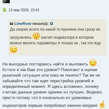
Н
13 мар 2026, 10:43
е
п
р
LimeRose
писал(а):
о
Да скорее всего по какой то причине они сразу не
ч
и
загрузились
насчет индикатора в котором
т
можно менять параметры я только за , так что жду
а
н
н
ы
й
На выходных постараюсь найти и выложить
.
п
Кстати и как Вам эти уровни? Помогают в оценке
о
рыночной ситуации или пока не поняли? Так же не
с
т
забывайте что там идет перестройка уровней в
определенный момент. Я здесь вспомнил, почему
считаю данные уровни одними из лучших. Видимо,
просто потому что я изначально из уровневых
индикаторов первым попробовал именно мюррея