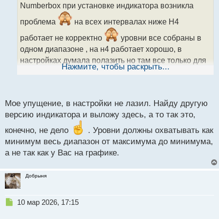
о
Numberbox при установке индикатора возникла
ч
и
проблема
на всех интервалах ниже Н4
т
а
работает не корректно
уровни все собраны в
н
одном диапазоне , на н4 работает хорошо, в
н
настройках думала полазить но там все только для
ы
Нажмите, чтобы раскрыть...
й
смены графических эллементов
п
о
с
Мое упущение, в настройки не лазил. Найду другую
т
версию индикатора и выложу здесь, а то так это,
конечно, не дело
. Уровни должны охватывать как
минимум весь диапазон от максимума до минимума,
а не так как у Вас на графике.
Добрыня
Н
10 мар 2026, 17:15
е