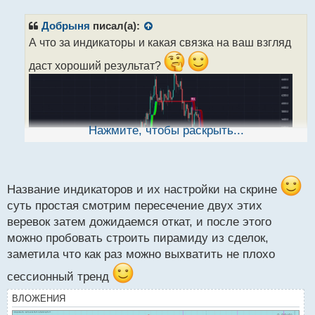
п
р
Добрыня
писал(а):
о
А что за индикаторы и какая связка на ваш взгляд
ч
и
даст хороший результат?
т
а
н
н
ы
Нажмите, чтобы раскрыть...
й
п
о
с
т
Название индикаторов и их настройки на скрине
суть простая смотрим пересечение двух этих
веревок затем дожидаемся откат, и после этого
можно пробовать строить пирамиду из сделок,
заметила что как раз можно выхватить не плохо
сессионный тренд
ВЛОЖЕНИЯ