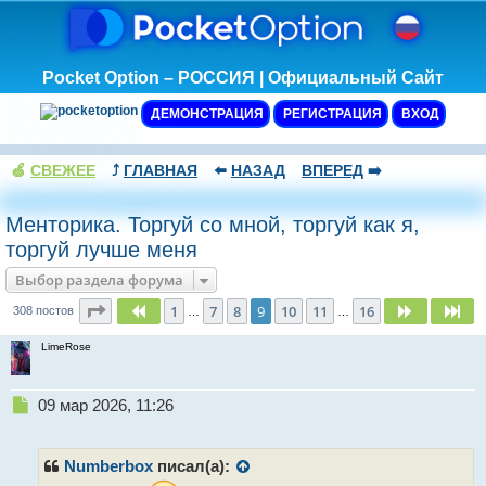
Pocket Option – РОССИЯ | Официальный Сайт
ДЕМОНСТРАЦИЯ
РЕГИСТРАЦИЯ
ВХОД
🍏
СВЕЖЕЕ
⤴️
ГЛАВНАЯ
⬅️
НАЗАД
ВПЕРЕД
➡️
Менторика. Торгуй со мной, торгуй как я,
торгуй лучше меня
Выбор раздела форума
Страница
9
из
16
1
7
8
9
10
11
16
Пред.
След.
Сл
308 постов
…
…
LimeRose
Н
09 мар 2026, 11:26
е
п
р
Numberbox
писал(а):
о