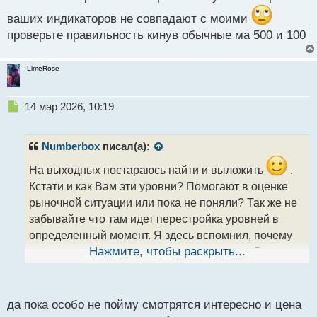
ваших индикаторов не совпадают с моими
проверьте правильность кинув обычные ма 500 и 100
LimeRose
Н
14 мар 2026, 10:19
е
п
р
Numberbox
писал(а):
о
ч
На выходных постараюсь найти и выложить
.
и
Кстати и как Вам эти уровни? Помогают в оценке
т
рыночной ситуации или пока не поняли? Так же не
а
забывайте что там идет перестройка уровней в
н
н
определенный момент. Я здесь вспомнил, почему
ы
считаю данные уровни одними из лучших. Видимо,
Нажмите, чтобы раскрыть...
й
просто потому что я изначально из уровневых
п
индикаторов первым попробовал именно мюррея
о
с
да пока особо не пойму смотрятся интересно и цена
.
т