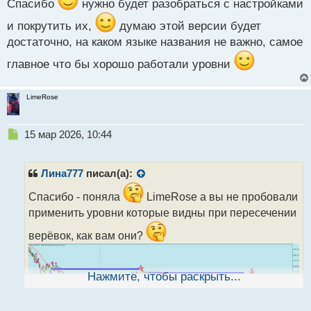
т
Спасибо
нужно будет разобраться с настройками
и покрутить их,
думаю этой версии будет
достаточно, на каком языке названия не важно, самое
главное что бы хорошо работали уровни
LimeRose
Н
15 мар 2026, 10:44
е
п
р
Лина777
писал(а):
о
ч
Спасибо - поняла
LimeRose а вы не пробовали
и
применить уровни которые видны при пересечении
т
а
верёвок, как вам они?
н
н
ы
Нажмите, чтобы раскрыть...
й
п
о