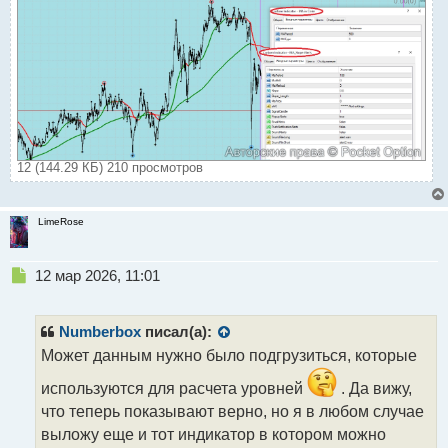
12 (144.29 КБ) 210 просмотров
LimeRose
Н
12 мар 2026, 11:01
е
п
р
Numberbox
писал(а):
о
Может данным нужно было подгрузиться, которые
ч
и
используются для расчета уровней
. Да вижу,
т
что теперь показывают верно, но я в любом случае
а
выложу еще и тот индикатор в котором можно
н