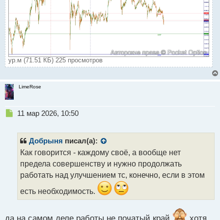
ур.м (71.51 КБ) 225 просмотров
LimeRose
Н
11 мар 2026, 10:50
е
п
р
Добрыня
писал(а):
о
Как говорится - каждому своё, а вообще нет
ч
предела совершенству и нужно продолжать
и
т
работать над улучшением тс, конечно, если в этом
а
есть необходимость.
н
н
ы
да на самом деле работы не початый край
хотя
й