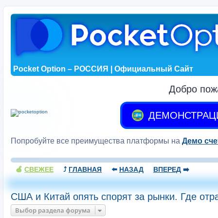
Pocket Option – РОССИЯ | Официальный Сайт
Добро пож
ДЕМОНСТРАЦ
Попробуйте все преимущества платформы на
Демо сче
🍏
СВЕЖЕЕ
⤴️
ГЛАВНАЯ
⬅️
НАЗАД
ВПЕРЕД
➡️
США и Китай опять спорят за рынки. Где отр
Выбор раздела форума