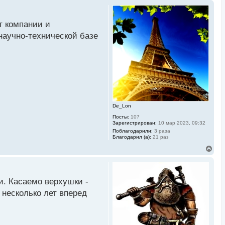
т компании и
 научно-технической базе
De_Lon
Посты:
107
Зарегистрирован:
10 мар 2023, 09:32
Поблагодарили:
3 раза
Благодарил (а):
21 раз
В
е
р
н
у
и. Касаемо верхушки -
т
ь
 несколько лет вперед
с
я
к
н