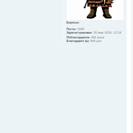
а
ч
а
л
у
Борисыч
Посты:
1945
Зарегистрирован:
30 мар 2024, 12:24
Поблагодарили:
482 раза
Благодарил (а):
646 раз