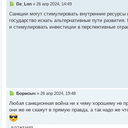
Н
De_Lon
»
26 апр 2024, 14:49
е
Санкции могут стимулировать внутренние ресурсы 
п
р
государство искать альтернативные пути развития. 
о
и стимулировать инвестиции в перспективные отра
ч
и
т
а
н
н
ы
й
п
о
с
т
Н
Борисыч
»
26 апр 2024, 19:48
е
Любая санкционная война ни к чему хорошему не пр
п
р
они же не скажут в прямую правда, а так надо же ч
о
ч
и
ВЛОЖЕНИЯ