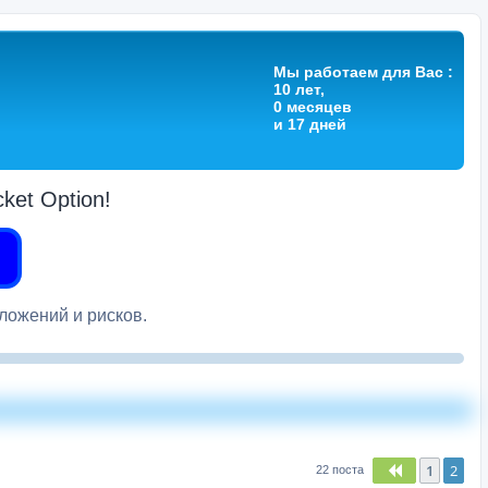
Мы работаем для Вас :
10 лет,
0 месяцев
и 17 дней
et Option!
вложений и рисков.
1
2
Пред.
22 поста