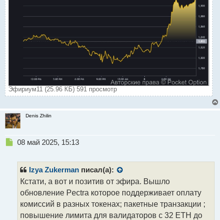
Эфириум11 (25.96 КБ) 591 просмотр
Denis Zhilin
Н
08 май 2025, 15:13
е
п
р
Izya Zukerman
писал(а):
о
Кстати, а вот и позитив от эфира. Вышло
ч
обновление Pectra которое поддерживает оплату
и
т
комиссий в разных токенах; пакетные транзакции ;
а
повышение лимита для валидаторов c 32 ETH до