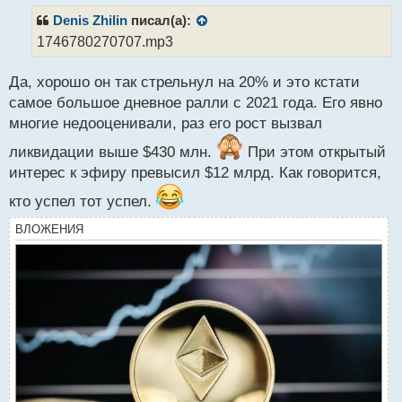
п
р
Denis Zhilin
писал(а):
о
1746780270707.mp3
ч
и
Да, хорошо он так стрельнул на 20% и это кстати
т
а
самое большое дневное ралли с 2021 года. Его явно
н
многие недооценивали, раз его рост вызвал
н
ы
ликвидации выше $430 млн.
При этом открытый
й
интерес к эфиру превысил $12 млрд. Как говорится,
п
о
кто успел тот успел.
с
т
ВЛОЖЕНИЯ