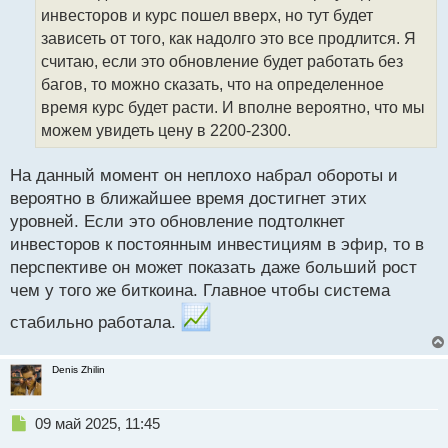
ч
более привлекательными и доступными. А вот по
инвесторов и курс пошел вверх, но тут будет
и
поводу повышение лимита для валидаторов лично
т
зависеть от того, как надолго это все продлится. Я
для меня это выглядит не однозначно, так как есть
а
считаю, если это обновление будет работать без
и положительные, так и отрицательные
н
багов, то можно сказать, что на определенное
н
последствия. С одной стороны, оно может привлечь
время курс будет расти. И вполне вероятно, что мы
ы
больше крупных игроков к стейкингу эфира, что
й
можем увидеть цену в 2200-2300.
п
повысит безопасность сети.
С другой стороны,
о
это может привести к большей централизации,
На данный момент он неплохо набрал обороты и
с
поскольку крупные валидаторы будут иметь больше
вероятно в ближайшее время достигнет этих
т
влияния. Поэтому крайне важно, чтобы эфир
уровней. Если это обновление подтолкнет
оставался децентрализованным, а для этого
инвесторов к постоянным инвестициям в эфир, то в
необходимо внимательно следить за
перспективе он может показать даже больший рост
чем у того же биткоина. Главное чтобы система
распределением стейкинга после обновления.
Со снижением комиссий в сетях все понятно это же
стабильно работала.
одно из ключевых направлений эфира, развитие
L2-решения позволяют значительно увеличить
Denis Zhilin
пропускную способность сети и снизить комиссии за
транзакции. По идее снижение комиссий в L2
Н
09 май 2025, 11:45
сделает эфир более конкурентоспособным по
е