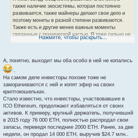
ч
также наличие экосистемы, которая постоянно
и
т
развивается, также майнеры делают свое дело и
а
поэтому монеты в разной степени развиваются.
н
Также есть и другие менее важные моменты
н
связанные с технической частью. Я тоже сильно не
ы
Нажмите, чтобы раскрыть...
й
копался, но знаю, что у этих монет хороший
п
потенциал для роста
о
с
А, понятно, выходит мы оба особо в ней не копались
т
.
На самом деле инвесторы похоже тоже не
заморачиваются с ней и копят эфир на своих
криптокошельках.
Стало известно, что инвесторы, участвовавшие в
ICO Ethereum, продолжают избавляться от своих
активов. К примеру, крупный держатель, получивший
в 2015 году 76 000 ETH, полностью распродал свои
запасы, переведя последние 2000 ETH. Ранее, за две
недели, он продал 14 000 ETH, выручив $24.7 млн..