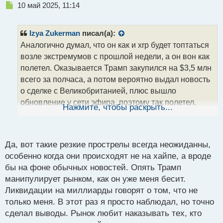
Н
10 май 2025, 11:14
е
п
р
Izya Zukerman
писал(а):
о
Аналогично думал, что он как и xrp будет топтаться
ч
возле экстремумов с прошлой недели, а он вон как
и
т
полетел. Оказывается Трамп закупился на $3,5 млн
а
всего за полчаса, а потом вероятно выдал новость
н
о сделке с Великобританией, плюс вышло
н
обновление у сети эфира, поэтому так полетел.
ы
Нажмите, чтобы раскрыть...
й
А за последние 24 часа трейдеров ликвидировали
п
вообще около $1 млрд, при этом большая часть
о
потерь пришлась на шортистов $850 млн. Вот
с
Да, вот такие резкие прострелы всегда неожиданны,
хороший пример, как деньги их одних рук
т
особенно когда они происходят не на хайпе, а вроде
перетекают в другие, причем быстрыми темпами.
бы на фоне обычных новостей. Опять Трамп
манипулирует рынком, как он уже меня бесит.
Ликвидации на миллиарды говорят о том, что не
только меня. В этот раз я просто наблюдал, но точно
сделал выводы. Рынок любит наказывать тех, кто