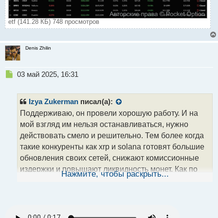
etf (141.28 КБ) 748 просмотров
Denis Zhilin
Н
03 май 2025, 16:31
е
п
р
Izya Zukerman
писал(а):
о
Поддерживаю, он провели хорошую работу. И на
ч
мой взгляд им нельзя останавливаться, нужно
и
т
действовать смело и решительно. Тем более когда
а
такие конкуренты как xrp и solana готовят большие
н
обновления своих сетей, снижают комиссионные
н
издержки и повышают ликвидность монет. Как по
ы
Нажмите, чтобы раскрыть...
й
мне, то команда эфира ещё покажет на что
п
способны, а пока тихо идут за результатом.
о
с
т