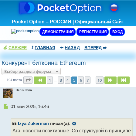
Pocket Option – РОССИЯ | Официальный Сайт
ДЕМОНСТРАЦИЯ
РЕГИСТРАЦИЯ
ВХОД
🍏
СВЕЖЕЕ
⤴️
ГЛАВНАЯ
⬅️
НАЗАД
ВПЕРЕД
➡️
Конкурент биткоина Ethereum
Выбор раздела форума
Страница
5
из
10
1
3
4
5
6
7
10
Пред.
След.
След
194 поста
…
…
Denis Zhilin
Н
01 май 2025, 16:46
е
п
р
Izya Zukerman
писал(а):
о
Ага, новости позитивные. Со структурой в принципе
ч