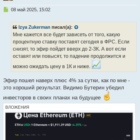
Н
08 май 2025, 15:02
е
п
р
Izya Zukerman
писал(а):
о
Мне кажется все будет зависеть от того, какую
ч
процентную ставку поставят сегодня в ФРС. Если
и
т
снизят, то эфир пойдет вверх до 2-3К. А вот если
а
оставят или повысят, то падение продолжится и
н
н
можно ожидать цену в 1К и ниже.
ы
й
Эфир пошел наверх плюс 4% за сутки, как по мне -
п
это хороший результат. Видимо Бутерин убедил
о
с
инвесторов в своих планах на будущее
т
ВЛОЖЕНИЯ