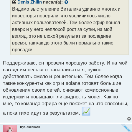
р
Denis Zhilin
писал(а):
о
Видимо выступление Виталика удивило многих и
ч
инвесторы поверили, что увеличилось число
и
т
активных пользователей. Тем более эфир пошел
а
вверх и у него неплохой рост за сутки, на мой
н
взгляд, это неплохой результат за последнее
н
время, так как до этого были нормально такие
ы
й
просадки.
п
о
Поддерживаю, он провели хорошую работу. И на мой
с
взгляд им нельзя останавливаться, нужно
т
действовать смело и решительно. Тем более когда
такие конкуренты как xrp и solana готовят большие
обновления своих сетей, снижают комиссионные
издержки и повышают ликвидность монет. Как по
мне, то команда эфира ещё покажет на что способны,
а пока тихо идут за результатом.
Izya Zukerman