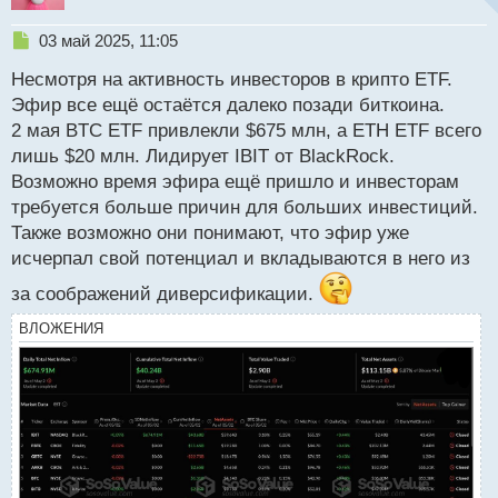
Н
03 май 2025, 11:05
е
Несмотря на активность инвесторов в крипто ETF.
п
р
Эфир все ещё остаётся далеко позади биткоина.
о
2 мая BTC ETF привлекли $675 млн, а ETH ETF всего
ч
лишь $20 млн. Лидирует IBIT от BlackRock.
и
т
Возможно время эфира ещё пришло и инвесторам
а
требуется больше причин для больших инвестиций.
н
Также возможно они понимают, что эфир уже
н
исчерпал свой потенциал и вкладываются в него из
ы
й
за соображений диверсификации.
п
о
ВЛОЖЕНИЯ
с
т