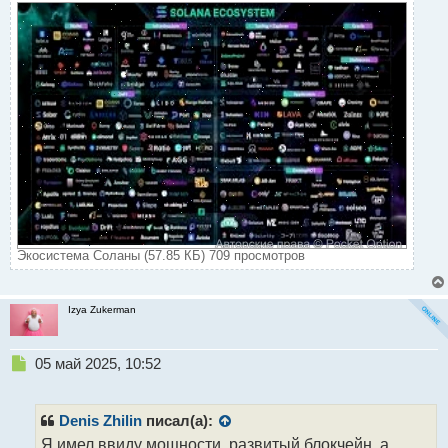
Экосистема Соланы (57.85 КБ) 709 просмотров
Izya Zukerman
Н
05 май 2025, 10:52
е
п
р
Denis Zhilin
писал(а):
о
Я имел ввиду мощности, развитый блокчейн, а