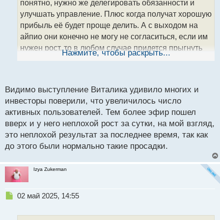
понятно, нужно же делегировать обязанности и
и
т
улучшать управление. Плюс когда получат хорошую
а
прибыль её будет проще делить. А с выходом на
н
айпио они конечно не могу не согласиться, если им
н
нужен рост, то в любом случае придется прыгнуть
ы
Нажмите, чтобы раскрыть...
й
выше, чем они сейчас и публичное размещение это
п
как раз один из таких инструментов.
о
На данный момент у них уже неплохие результаты,
с
Видимо выступление Виталика удивило многих и
но все равно буксуют.
т
инвесторы поверили, что увеличилось число
За прошедшую неделю общее количество
активных пользователей. Тем более эфир пошел
уникальных активных кошельков в сети эфира
вверх и у него неплохой рост за сутки, на мой взгляд,
достигло небывалого значения – 15,4 миллиона.
это неплохой результат за последнее время, так как
етн.webp
до этого были нормально такие просадки.
Izya Zukerman
Н
02 май 2025, 14:55
е
п