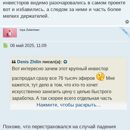
инвесторов видимо разочаровались в самом проекте
13 500 ETH.
вот и избавились, а следом за ними и часть более
В целом наблюдается устойчивый отток эфира с
мелких держателей.
централизованных криптобирж. Аналитики
сообщают, что за последнюю неделю с торговых
Izya Zukerman
площадок было выведено ETH на общую сумму
380 миллионов долларов. На мой взгляд это
говорит о том, что часть инвесторов по прежнему
Н
06 май 2025, 11:09
е
видит ценность в накоплении криптовалюты на
п
собственных кошельках и активно этим занимается.
р
Denis Zhilin
писал(а):
о
Вот интересно зачем этот крупный инвестор
ч
и
распродал сразу все 76 тысяч эфиров
Мне
т
кажется, тут дело в том, что кто-то хочет
а
искусственно занизить цену с целью быстрого
н
н
заработка. А так скорее всего отдельная часть
ы
инвесторов видимо разочаровались в самом
Нажмите, чтобы раскрыть...
й
проекте вот и избавились, а следом за ними и часть
п
более мелких держателей.
о
с
Похоже, что перестраховался на случай падения
т