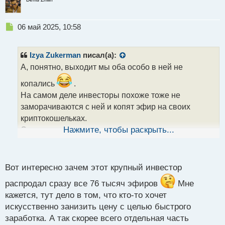
Н
06 май 2025, 10:58
е
п
р
Izya Zukerman
писал(а):
о
А, понятно, выходит мы оба особо в ней не
ч
и
копались
.
т
На самом деле инвесторы похоже тоже не
а
заморачиваются с ней и копят эфир на своих
н
н
криптокошельках.
ы
Стало известно, что инвесторы, участвовавшие в
Нажмите, чтобы раскрыть...
й
ICO Ethereum, продолжают избавляться от своих
п
активов. К примеру, крупный держатель,
о
с
получивший в 2015 году 76 000 ETH, полностью
Вот интересно зачем этот крупный инвестор
т
распродал свои запасы, переведя последние 2000
распродал сразу все 76 тысяч эфиров
Мне
ETH. Ранее, за две недели, он продал 14 000 ETH,
кажется, тут дело в том, что кто-то хочет
выручив $24.7 млн.. Еще один участник ICO за тот
искусственно занизить цену с целью быстрого
же двухнедельный период продал 16 500 ETH,
заработка. А так скорее всего отдельная часть
получив $29.3 млн, и оставил на своем счету еще