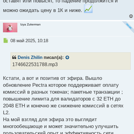
оставят или повысят, то падение продолжится и
ы
й
можно ожидать цену в 1К и ниже.
п
о
с
Izya Zukerman
т
Н
08 май 2025, 10:18
е
п
р
Denis Zhilin
писал(а):
о
1746622531788.mp3
ч
и
Кстати, а вот и позитив от эфира. Вышло
т
а
обновление Pectra которое поддерживает оплату
н
комиссий в разных токенах; пакетные транзакции ;
н
повышение лимита для валидаторов c 32 ETH до
ы
й
2048 ETH и конечно же снижение комиссий в сетях
п
L2.
о
На мой взгляд для эфира это выглядит
с
многообещающе и может значительно улучшить
т
пользовательский опыт и эффективность сети.