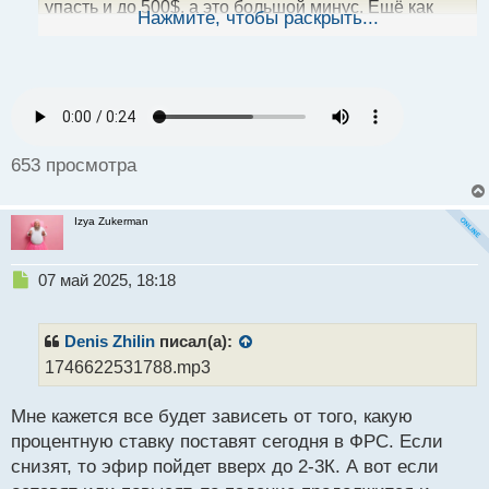
упасть и до 500$, а это большой минус. Ещё как
ы
Нажмите, чтобы раскрыть...
й
вариант, у него была какая то информация и
п
поэтому решил продать.
о
с
т
653 просмотра
Izya Zukerman
Н
07 май 2025, 18:18
е
п
р
Denis Zhilin
писал(а):
о
1746622531788.mp3
ч
и
Мне кажется все будет зависеть от того, какую
т
а
процентную ставку поставят сегодня в ФРС. Если
н
снизят, то эфир пойдет вверх до 2-3К. А вот если
н