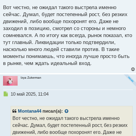
о
Вот честно, не ожидал такого выстрела именно
с
сейчас. Думал, будет постепенный рост, без резких
т
движений, либо вообще похоронят его. Даже не
заходил в позицию, смотрел со стороны и немного
сомневался. А по итогу как всегда, рынок показал, кто
тут главный. Ликвидации только подтвердили,
насколько много людей ставили против. В такие
моменты понимаешь, что иногда лучше просто быть
в рынке, чем ждать идеальный вход.
Izya Zukerman
Н
10 май 2025, 11:04
е
п
р
Montana44
писал(а):
о
Вот честно, не ожидал такого выстрела именно
ч
сейчас. Думал, будет постепенный рост, без резких
и
т
движений, либо вообще похоронят его. Даже не