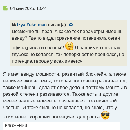
Н
04 май 2025, 10:44
е
п
р
Izya Zukerman
писал(а):
о
Возможно ты прав. А какие тех параметры имеешь
ч
ввиду? Где то видел сравнение потенциала сетей
и
т
эфира,рипла и соланы?
Я например пока так
а
глубоко не копался, так поверхностно прошёлся, но
н
н
потенциал вроде у всех имеется.
ы
й
Я имел ввиду мощности, развитый блокчейн, а также
п
наличие экосистемы, которая постоянно развивается,
о
с
также майнеры делают свое дело и поэтому монеты в
т
разной степени развиваются. Также есть и другие
менее важные моменты связанные с технической
частью. Я тоже сильно не копался, но знаю, что у
этих монет хороший потенциал для роста
ВЛОЖЕНИЯ