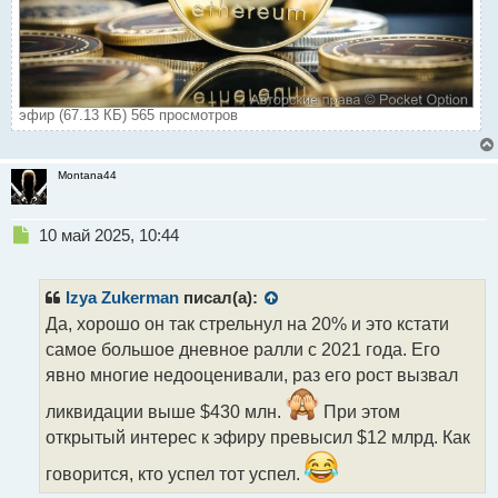
эфир (67.13 КБ) 565 просмотров
Montana44
Н
10 май 2025, 10:44
е
п
р
Izya Zukerman
писал(а):
о
Да, хорошо он так стрельнул на 20% и это кстати
ч
самое большое дневное ралли с 2021 года. Его
и
т
явно многие недооценивали, раз его рост вызвал
а
ликвидации выше $430 млн.
При этом
н
н
открытый интерес к эфиру превысил $12 млрд. Как
ы
говорится, кто успел тот успел.
й
п