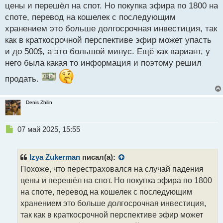
цены и перешёл на спот. Но покупка эфира по 1800 на
споте, перевод на кошелек с последующим
хранением это больше долгосрочная инвестиция, так
как в краткосрочной перспективе эфир может упасть
и до 500$, а это большой минус. Ещё как вариант, у
него была какая то информация и поэтому решил
продать.
Denis Zhilin
Н
07 май 2025, 15:55
е
п
р
Izya Zukerman
писал(а):
о
Похоже, что перестраховался на случай падения
ч
цены и перешёл на спот. Но покупка эфира по 1800
и
т
на споте, перевод на кошелек с последующим
а
хранением это больше долгосрочная инвестиция,
н
так как в краткосрочной перспективе эфир может
н