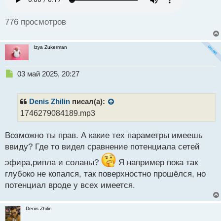
776 просмотров
Izya Zukerman
Н
03 май 2025, 20:27
е
п
р
Denis Zhilin
писал(а):
о
1746279084189.mp3
ч
и
Возможно ты прав. А какие тех параметры имеешь
т
а
ввиду? Где то видел сравнение потенциала сетей
н
н
эфира,рипла и соланы?
Я например пока так
ы
глубоко не копался, так поверхностно прошёлся, но
й
потенциал вроде у всех имеется.
п
о
с
Denis Zhilin
т