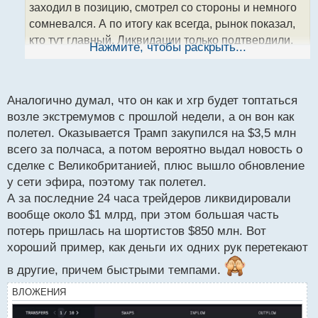
а
заходил в позицию, смотрел со стороны и немного
н
сомневался. А по итогу как всегда, рынок показал,
н
кто тут главный. Ликвидации только подтвердили,
ы
Нажмите, чтобы раскрыть...
й
насколько много людей ставили против. В такие
п
моменты понимаешь, что иногда лучше просто быть
о
в рынке, чем ждать идеальный вход.
с
Аналогично думал, что он как и xrp будет топтаться
т
возле экстремумов с прошлой недели, а он вон как
полетел. Оказывается Трамп закупился на $3,5 млн
всего за полчаса, а потом вероятно выдал новость о
сделке с Великобританией, плюс вышло обновление
у сети эфира, поэтому так полетел.
А за последние 24 часа трейдеров ликвидировали
вообще около $1 млрд, при этом большая часть
потерь пришлась на шортистов $850 млн. Вот
хороший пример, как деньги их одних рук перетекают
в другие, причем быстрыми темпами.
ВЛОЖЕНИЯ