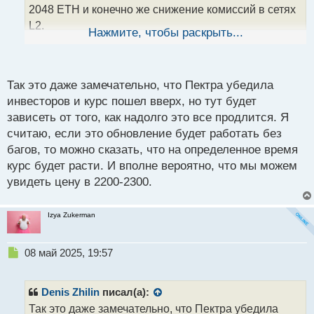
н
2048 ETH и конечно же снижение комиссий в сетях
н
L2.
ы
Нажмите, чтобы раскрыть...
й
На мой взгляд для эфира это выглядит
п
многообещающе и может значительно улучшить
о
пользовательский опыт и эффективность сети.
с
Так это даже замечательно, что Пектра убедила
К примеру, если взять оплату комиссий в разных
т
инвесторов и курс пошел вверх, но тут будет
токенах. Это очень удобно так как сйчас для оплаты
зависеть от того, как надолго это все продлится. Я
комиссий требуется ETH, что может быть неудобно,
считаю, если это обновление будет работать без
если у пользователя есть другие токены, которые
багов, то можно сказать, что на определенное время
он хотел бы использовать. Возможность оплачивать
курс будет расти. И вполне вероятно, что мы можем
комиссии в разных токенах упростит использование
увидеть цену в 2200-2300.
сети эфира и сделает ее более доступной для
новых пользователей.
Izya Zukerman
Пакетные транзакции позволяют объединять
несколько транзакций в одну, что снижает общие
затраты. Это особенно полезно для пользователей,
Н
08 май 2025, 19:57
е
которые часто совершают много мелких
п
транзакций, например, для DeFi-приложений или
р
Denis Zhilin
писал(а):
игр. Снижение комиссий сделает эти приложения
о
Так это даже замечательно, что Пектра убедила