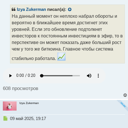
сравнению с другими блокчейнами, и может
п
р
Izya Zukerman
писал(а):
открыть новые возможности для использования в
о
На данный момент он неплохо набрал обороты и
микроплатежах и других приложениях, требующих
ч
вероятно в ближайшее время достигнет этих
низких комиссий.
и
т
уровней. Если это обновление подтолкнет
Поэтому однозначно обновление Pectra выглядит
а
инвесторов к постоянным инвестициям в эфир, то в
как значительный шаг вперед для эфира. Но теперь
н
перспективе он может показать даже больший рост
команде эфира важно внимательно следить за
н
чем у того же биткоина. Главное чтобы система
последствиями каждого нововведения, чтобы
ы
й
убедиться, что они не приведут к нежелательным
стабильно работала.
п
эффектам, таким как централизация.
о
с
т
608 просмотров
Izya Zukerman
Н
09 май 2025, 19:17
е