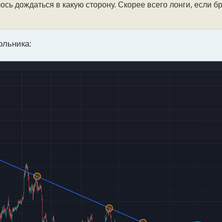
ось дождаться в какую сторону. Скорее всего лонги, если б
ольника: