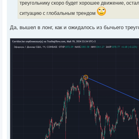
и
треугольнику скоро будет хорошее движение, остал
т
а
ситуацию с глобальным трендом
н
н
Да, вышел в лонг, как и ожидалось из бычьего треуг
ы
й
п
о
с
т