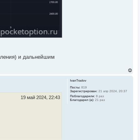
ивления) и дальнейшим
В
е
р
IvanTradov
н
у
Посты:
819
Зарегистрирован:
21 апр 2024, 20:37
т
ь
Поблагодарили:
8 раз
19 май 2024, 22:43
Благодарил (а):
21 раз
с
я
к
н
а
ч
а
л
у