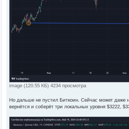
image (120.55 КБ) 4234 просмотра
Но дальше не пустил Биткоин. Сейчас может даже н
вернётся и соберёт три локальных уровня $3222, $3