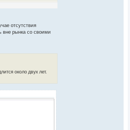
(до $2592), а потом
учае отсутствия
ь вне рынка со своими
ения) и дальнейшим
лится около двух лет.