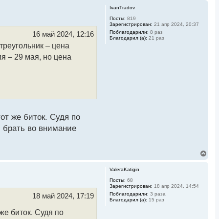
IvanTradov
Посты:
819
Зарегистрирован:
21 апр 2024, 20:37
Поблагодарили:
8 раз
16 май 2024, 12:16
Благодарил (а):
21 раз
 треугольник – цена
я – 29 мая, но цена
от же биток. Судя по
и брать во внимание
В
е
р
ValeraKatigin
н
у
Посты:
68
Зарегистрирован:
18 апр 2024, 14:54
т
ь
Поблагодарили:
3 раза
18 май 2024, 17:19
Благодарил (а):
15 раз
с
я
же биток. Судя по
к