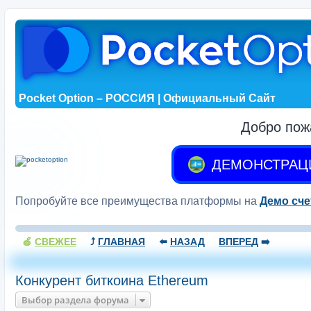
Pocket Option – РОССИЯ | Официальный Сайт
Добро пож
ДЕМОНСТРАЦ
Попробуйте все преимущества платформы на
Демо сче
🍏
СВЕЖЕЕ
⤴️
ГЛАВНАЯ
⬅️
НАЗАД
ВПЕРЕД
➡️
Конкурент биткоина Ethereum
Выбор раздела форума