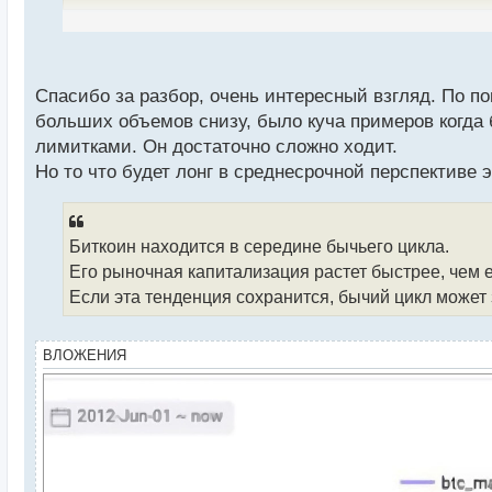
ы
й
Но дальше не пустил Биткоин. Сейчас может даже н
п
вернётся и соберёт три локальных уровня $3222, $
о
с
Спасибо за разбор, очень интересный взгляд. По по
т
больших объемов снизу, было куча примеров когда 
image.webp
лимитками. Он достаточно сложно ходит.
Но то что будет лонг в среднесрочной перспективе
Но всё же я склоняюсь к варианту с отскоком цен
походом вверх с пробоем всех локальных уровней
Биткоин находится в середине бычьего цикла.
Его рыночная капитализация растет быстрее, чем е
Если эта тенденция сохранится, бычий цикл может 
ВЛОЖЕНИЯ