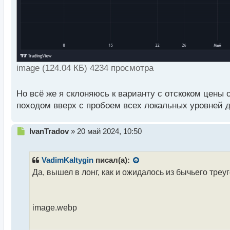
image (124.04 КБ) 4234 просмотра
Но всё же я склоняюсь к варианту с отскоком цены
походом вверх с пробоем всех локальных уровней д
Н
IvanTradov
»
20 май 2024, 10:50
е
п
р
VadimKaltygin
писал(а):
о
Да, вышел в лонг, как и ожидалось из бычьего треу
ч
и
т
а
image.webp
н
н