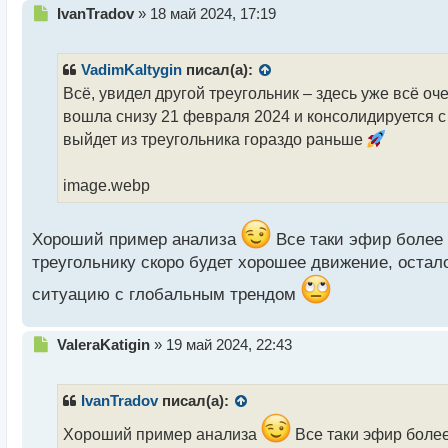
Н
IvanTradov
»
18 май 2024, 17:19
е
п
р
VadimKaltygin
писал(а):
о
Всё, увидел другой треугольник – здесь уже всё оч
ч
вошла снизу 21 февраля 2024 и консолидируется с
и
т
выйдет из треугольника гораздо раньше
а
н
image.webp
н
ы
й
Хороший пример анализа
Все таки эфир более 
п
треугольнику скоро будет хорошее движение, остало
о
с
ситуацию с глобальным трендом
т
Н
ValeraKatigin
»
19 май 2024, 22:43
е
п
р
IvanTradov
писал(а):
о
ч
Хороший пример анализа
Все таки эфир более