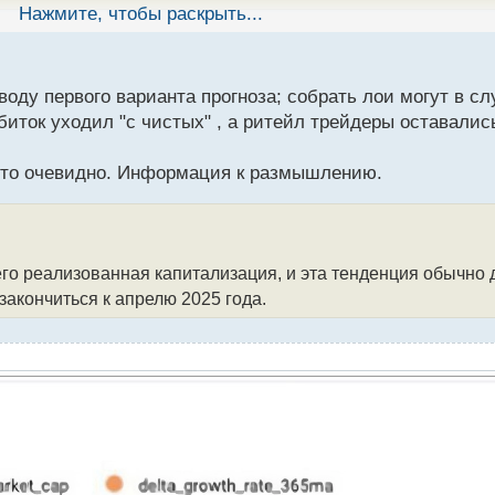
Нажмите, чтобы раскрыть...
емного откатится цена ниже зоны поддержки треугольника 
3354 и $3612:
воду первого варианта прогноза; собрать лои могут в сл
биток уходил "с чистых" , а ритейл трейдеры оставалис
 это очевидно. Информация к размышлению.
ы от верхней линии треугольника (бывшей линии сопротивл
 до уровня $3806
го реализованная капитализация, и эта тенденция обычно д
закончиться к апрелю 2025 года.