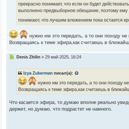
прекрасно понимает, что если он будет действовать 
и
т
выполнено предвыборное обещание, поэтому ему пр
а
понимают, что лучшим вложением пока остается к
н
н
ы
нужно им это передать, а то они походу не 
й
п
Возвращаясь к теме эфира,как считаешь в ближайш
о
с
Н
Denis Zhilin
»
29 май 2025, 16:24
т
е
п
р
Izya Zukerman
писал(а):
о
ч
нужно им это передать, а то они походу не
и
Возвращаясь к теме эфира,как считаешь в ближайш
т
а
Что касается эфира, то думаю вполне реально увид
н
н
держит, но думаю, что подрастет не намного.
ы
й
п