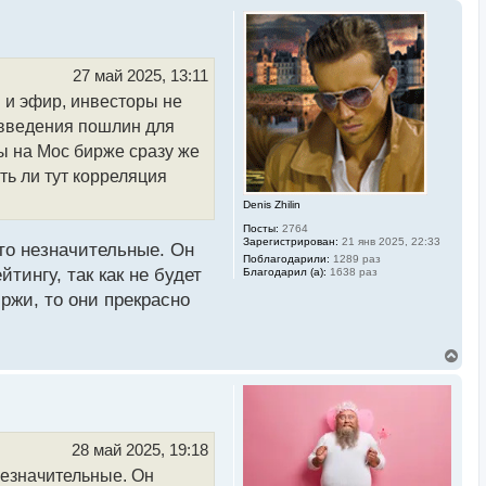
27 май 2025, 13:11
н и эфир, инвесторы не
 введения пошлин для
ры на Мос бирже сразу же
сть ли тут корреляция
Denis Zhilin
Посты:
2764
Зарегистрирован:
21 янв 2025, 22:33
 то незначительные. Он
Поблагодарили:
1289 раз
тингу, так как не будет
Благодарил (а):
1638 раз
ржи, то они прекрасно
В
е
р
н
у
т
ь
28 май 2025, 19:18
с
 незначительные. Он
я