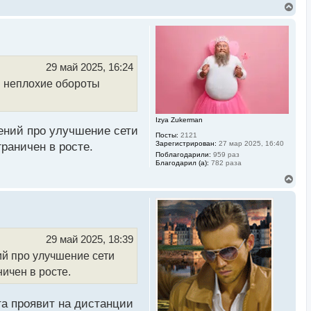
В
е
р
н
у
т
ь
29 май 2025, 16:24
с
н неплохие обороты
я
к
н
а
Izya Zukerman
ч
лений про улучшение сети
а
Посты:
2121
л
Зарегистрирован:
27 мар 2025, 16:40
раничен в росте.
у
Поблагодарили:
959 раз
Благодарил (а):
782 раза
В
е
р
н
у
т
ь
29 май 2025, 18:39
с
ий про улучшение сети
я
к
ичен в росте.
н
а
ч
та проявит на дистанции
а