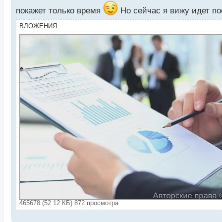
н
н
покажет только время
Но сейчас я вижу идет п
ы
ВЛОЖЕНИЯ
й
п
о
с
т
465678 (52.12 КБ) 872 просмотра