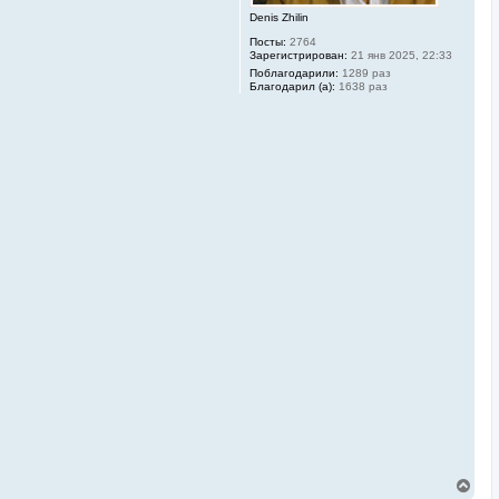
л
Denis Zhilin
у
Посты:
2764
Зарегистрирован:
21 янв 2025, 22:33
Поблагодарили:
1289 раз
Благодарил (а):
1638 раз
В