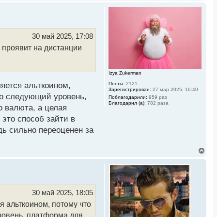
е
р
н
у
т
ь
30 май 2025, 17:08
с
а проявит на дистанции
я
к
н
а
Izya Zukerman
ч
а
ляется альткоином,
Посты:
2121
л
Зарегистрирован:
27 мар 2025, 16:40
у
это следующий уровень,
Поблагодарили:
959 раз
Благодарил (а):
782 раза
о валюта, а целая
 это способ зайти в
дь сильно переоценен за
В
е
р
н
у
т
ь
30 май 2025, 18:05
с
я альткоином, потому что
я
к
уровень, платформа для