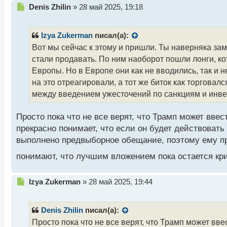
Н
Denis Zhilin
»
28 май 2025, 19:18
е
п
р
Izya Zukerman
писал(а):
о
Вот мы сейчас к этому и пришли. Ты наверняка зам
ч
стали продавать. По ним наоборот пошли лонги, 
и
т
Европы. Но в Европе они как не вводились, так и н
а
на это отреагировали, а тот же биток как торговалс
н
между введением ужесточений по санкциям и инвест
н
ы
й
Просто пока что не все верят, что Трамп может ввес
п
прекрасно понимает, что если он будет действовать э
о
выполнено предвыборное обещание, поэтому ему при
с
т
понимают, что лучшим вложением пока остается кр
Н
Izya Zukerman
»
28 май 2025, 19:44
е
п
р
Denis Zhilin
писал(а):
о
Просто пока что не все верят, что Трамп может вве
ч