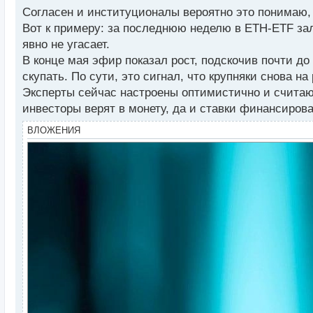
ы
Согласен и институционалы вероятно это понимаю, 
й
Вот к примеру: за последнюю неделю в ETH-ETF зали
п
явно не угасает.
о
с
В конце мая эфир показал рост, подскочив почти до
т
скупать. По сути, это сигнал, что крупняки снова на
Эксперты сейчас настроены оптимистично и считаю
инвесторы верят в монету, да и ставки финансирова
ВЛОЖЕНИЯ