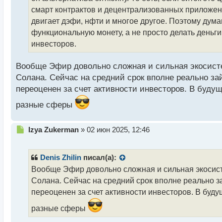
и
т
смарт контрактов и децентрализованных приложений
а
двигает дэфи, нфти и многое другое. Поэтому дума
н
функциональную монету, а не просто делать деньги
н
инвесторов.
ы
й
п
Вообще Эфир довольно сложная и сильная экосистем
о
Солана. Сейчас на средний срок вполне реально за
с
переоценен за счет активности инвесторов. В буду
т
разные сферы
Н
Izya Zukerman
»
02 июн 2025, 12:46
е
п
р
Denis Zhilin
писал(а):
о
Вообще Эфир довольно сложная и сильная экосисте
ч
Солана. Сейчас на средний срок вполне реально за
и
т
переоценен за счет активности инвесторов. В буду
а
разные сферы
н
н