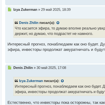
о
с
т
Н
Izya Zukerman
»
29 май 2025, 18:39
е
п
р
Denis Zhilin
писал(а):
о
Что касается эфира, то думаю вполне реально увид
ч
держит, но думаю, что подрастет не намного.
и
т
а
Интересный прогноз, понаблюдаем как оно будет. Д
н
эфира, инвесторы продолжат аккуратничать и будут
н
ы
й
п
Н
Denis Zhilin
»
30 май 2025, 17:08
о
е
с
п
т
р
Izya Zukerman
писал(а):
о
Интересный прогноз, понаблюдаем как оно будет. Д
ч
эфира, инвесторы продолжат аккуратничать и будут
и
т
а
Естественно, что инвесторы пока осторожны, так ка