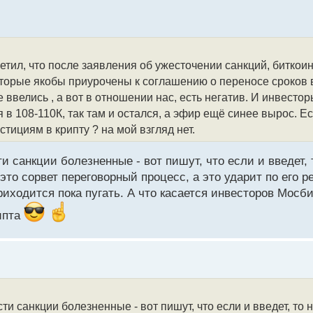
етил, что после заявления об ужесточении санкций, биткои
которые якобы приурочены к соглашению о переносе сроков
е ввелись , а вот в отношении нас, есть негатив. И инвесто
я в 108-110К, так там и остался, а эфир ещё синее вырос. Е
ициям в крипту ? на мой взгляд нет.
ти санкции болезненные - вот пишут, что если и введет,
то сорвет переговорный процесс, а это ударит по его рей
ходится пока пугать. А что касается инвесторов Мосби
ипта
сти санкции болезненные - вот пишут, что если и введет, то