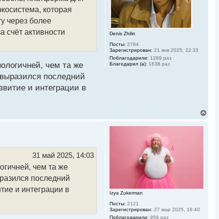
н
а
экосистема, которая
ч
ту через более
а
л
а счёт активности
Denis Zhilin
у
Посты:
2764
Зарегистрирован:
21 янв 2025, 22:33
Поблагодарили:
1289 раз
ологичней, чем та же
Благодарил (а):
1638 раз
о выразился последний
звитие и интеграции в
В
е
р
н
у
т
ь
31 май 2025, 14:03
с
огичней, чем та же
я
к
ыразился последний
н
а
тие и интеграции в
Izya Zukerman
ч
а
Посты:
2121
л
Зарегистрирован:
27 мар 2025, 16:40
у
Поблагодарили:
959 раз