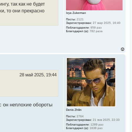
к
гу, так как не будет
н
а
и, то они прекрасно
Izya Zukerman
ч
а
Посты:
2121
л
Зарегистрирован:
27 мар 2025, 16:40
у
Поблагодарили:
959 раз
Благодарил (а):
782 раза
В
е
р
н
у
т
ь
28 май 2025, 19:44
с
я
к
н
а
ч
а
с он неплохие обороты
л
Denis Zhilin
у
Посты:
2764
Зарегистрирован:
21 янв 2025, 22:33
Поблагодарили:
1289 раз
Благодарил (а):
1638 раз