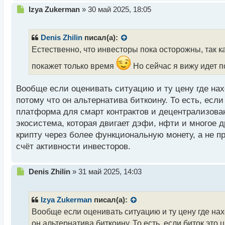
Н
Izya Zukerman
»
30 май 2025, 18:05
е
п
р
Denis Zhilin
писал(а):
о
Естественно, что инвесторы пока осторожны, так к
ч
и
покажет только время
Но сейчас я вижу идет 
т
а
Вообще если оценивать ситуацию и ту цену где нах
н
н
потому что он альтернатива биткоину. То есть, есл
ы
платформа для смарт контрактов и децентрализован
й
экосистема, которая двигает дэфи, нфти и многое 
п
крипту через более функциональную монету, а не пр
о
с
счёт активности инвесторов.
т
Н
Denis Zhilin
»
31 май 2025, 14:03
е
п
р
Izya Zukerman
писал(а):
о
Вообще если оценивать ситуацию и ту цену где нах
ч
он альтернатива биткоину. То есть, если биток эт