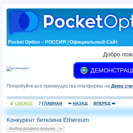
Pocket Option – РОССИЯ | Официальный Сайт
Добро пож
ДЕМОНСТРАЦ
Попробуйте все преимущества платформы на
Демо сче
🍏
СВЕЖЕЕ
⤴️
ГЛАВНАЯ
⬅️
НАЗАД
ВПЕРЕД
➡️
Конкурент биткоина Ethereum
Выбор раздела форума