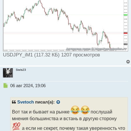
ч
и
т
а
н
н
ы
й
п
о
USDJPY_iM1 (117.32 КБ) 1207 просмотров
с
т
Stels23
Н
06 авг 2024, 19:06
е
п
р
Svetoch
писал(а):
о
ч
Вот так и бывает на рынке
послушай
и
мнения большинства и встань в другую сторону
т
а
а если не секрет, почему такая уверенность что