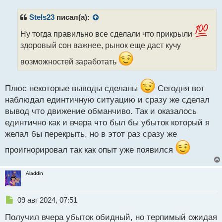
п
р
Stels23
писал(а):
о
ч
Ну тогда правильно все сделали что прикрыли
и
здоровый сон важнее, рынок еще даст кучу
т
а
возможностей заработать
н
н
ы
Плюс некоторые выводы сделаны
Сегодня вот
й
наблюдал единтичную ситуацию и сразу же сделал
п
вывод что движение обманчиво. Так и оказалось
о
единтично как и вчера что был бы убыток который я
с
т
желал бы перекрыть, но в этот раз сразу же
проигнорировал так как опыт уже появился
Aladdin
Н
09 авг 2024, 07:51
е
Получил вчера убыток обидный, но терпимый ожидая
п