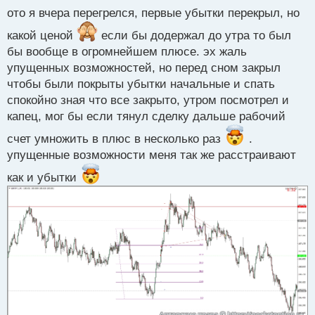
е
ото я вчера перегрелся, первые убытки перекрыл, но
п
р
какой ценой
если бы додержал до утра то был
о
бы вообще в огромнейшем плюсе. эх жаль
ч
и
упущенных возможностей, но перед сном закрыл
т
чтобы были покрыты убытки начальные и спать
а
спокойно зная что все закрыто, утром посмотрел и
н
н
капец, мог бы если тянул сделку дальше рабочий
ы
счет умножить в плюс в несколько раз
.
й
п
упущенные возможности меня так же расстраивают
о
как и убытки
с
т