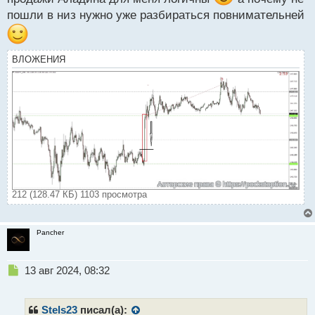
пошли в низ нужно уже разбираться повнимательней
ВЛОЖЕНИЯ
212 (128.47 КБ) 1103 просмотра
Pancher
Н
13 авг 2024, 08:32
е
п
р
Stels23
писал(а):