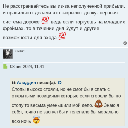
п
Не расстраивайтесь вы из-за неполученной прибыли,
о
и правильно сделали что закрыли сделку- нервная
с
т
система дороже
ведь если торгуешь на младших
фреймах, то в течении дня будут и другие
возможности для входа
Stels23
Н
08 авг 2024, 11:41
е
п
р
Аладдин
писал(а):
о
Стопы высоко стояли, но не смог бы я спать с
ч
открытыми позициями которые если сгорели бы по
и
т
стопу то весьма уменьшили мой депо.
Знаю я
а
себя, точно не заснул бы и телепало бы морально
н
н
всю ночь
ы
й