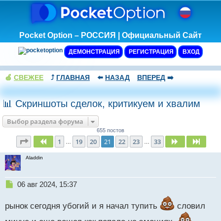
Pocket Option – РОССИЯ | Официальный Сайт
ДЕМОНСТРАЦИЯ
РЕГИСТРАЦИЯ
ВХОД
🍏
СВЕЖЕЕ
⤴️
ГЛАВНАЯ
⬅️
НАЗАД
ВПЕРЕД
➡️
📊 Скриншоты сделок, критикуем и хвалим
Выбор раздела форума
655 постов
Страница
21
из
33
1
19
20
21
22
23
33
Пред.
След.
След.
…
…
Aladdin
Н
06 авг 2024, 15:37
е
п
рынок сегодня убогий и я начал тупить
словил
р
о