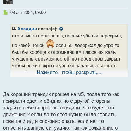
Н
08 авг 2024, 09:00
е
п
р
Аладдин
писал(а):
о
ото я вчера перегрелся, первые убытки перекрыл,
ч
и
но какой ценой
если бы додержал до утра то
т
был бы вообще в огромнейшем плюсе. эх жаль
а
упущенных возможностей, но перед сном закрыл
н
н
чтобы были покрыты убытки начальные и спать
ы
спокойно зная что все закрыто, утром посмотрел и
Нажмите, чтобы раскрыть...
й
капец, мог бы если тянул сделку дальше рабочий
п
о
счет умножить в плюс в несколько раз
.
с
Да хороший трендик прошел на м5, после того как
упущенные возможности меня так же расстраивают
т
прикрыли сделки обидно, но с другой стороны
как и убытки
задайте себе вопрос вы ожидали, что будет это
GBPJPY_iM1.webp
движение ? если да то стоп нужно было ставить
GBPJPY_iM5.webp
повыше и идти спокойно спать, если нет то
отпустить данную ситуацию, так как сожаление о