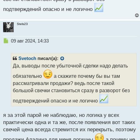
подтверждений опасно и не логично
Stels23
Н
09 авг 2024, 14:33
е
п
р
Svetoch
писал(а):
о
Да, выводы после убыточной сделки надо делать
ч
и
обязательно
а скажите почему бы вы там
т
рассматривали продажи? ведь после такой
а
большой свечки становиться сразу в разворот без
н
н
подтверждений опасно и не логично
ы
й
п
я за этой парой не наблюдаю, но логика у всех
о
практически одна и та же, после появления вот таких
с
свечей цена всегда стремится их перекрыть, поэтому
т
продажи Аладина для меня логичны
а почему не