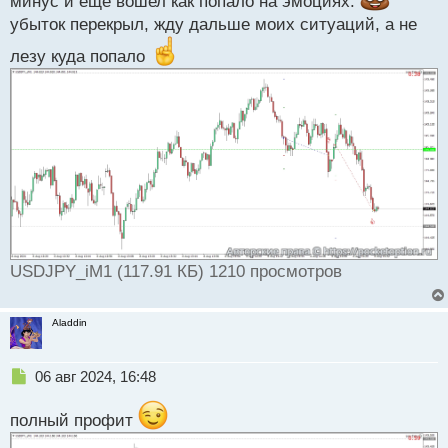
минус и еще вошел как попало на эмоциях.
ч
убыток перекрыл, жду дальше моих ситуаций, а не
и
т
лезу куда попало
а
н
н
ы
й
п
о
с
т
USDJPY_iM1 (117.91 КБ) 1210 просмотров
Aladdin
Н
06 авг 2024, 16:48
е
п
полный профит
р
о