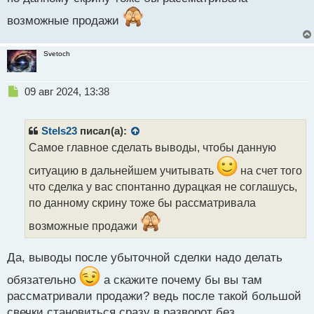
возможные продажи
Svetoch
Н
09 авг 2024, 13:38
е
п
р
Stels23
писал(а):
о
Самое главное сделать выводы, чтобы данную
ч
и
ситуацию в дальнейшем учитывать
на счет того
т
что сделка у вас спонтанно дурацкая не соглашусь,
а
по данному скрину тоже бы рассматривала
н
н
возможные продажи
ы
й
п
Да, выводы после убыточной сделки надо делать
о
обязательно
а скажите почему бы вы там
с
т
рассматривали продажи? ведь после такой большой
свечки становиться сразу в разворот без