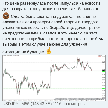
р
что цена развернулась после импульса на новости
о
для возврата в зону возникновения дисбаланса цены.
ч
и
Сделка была спонтанно дурацкая, но вполне
т
адекватная для проверки своей теории и твердого
а
уяснения как новость по безработице делает рынок
н
н
не предсказуемым. Остался я эту неделю за этот
ы
счет в ноле по прибыльности от торговли, но не беда,
й
выводы в этом случае важнее для уяснения
п
о
ситуации на будущее
с
т
USDJPY_iM5б (148.43 КБ) 1116 просмотров