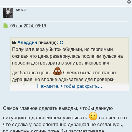
Stels23
Н
09 авг 2024, 09:18
е
п
р
Аладдин
писал(а):
о
Получил вчера убыток обидный, но терпимый
ч
ожидая что цена развернулась после импульса на
и
т
новости для возврата в зону возникновения
а
дисбаланса цены.
Сделка была спонтанно
н
н
дурацкая, но вполне адекватная для проверки
ы
своей теории и твердого уяснения как новость по
Нажмите, чтобы раскрыть...
й
безработице делает рынок не предсказуемым.
п
Остался я эту неделю за этот счет в ноле по
о
с
прибыльности от торговли, но не беда, выводы в
Самое главное сделать выводы, чтобы данную
т
этом случае важнее для уяснения ситуации на
ситуацию в дальнейшем учитывать
на счет того
будущее
что сделка у вас спонтанно дурацкая не соглашусь,
USDJPY_iM5б.webp
по данному скрину тоже бы рассматривала