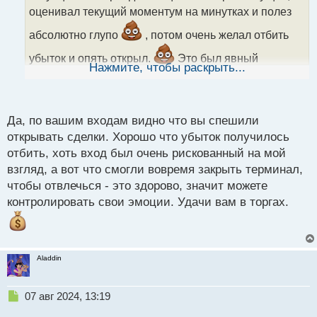
т
оценивал текущий моментум на минутках и полез
а
абсолютно глупо
, потом очень желал отбить
н
н
убыток и опять открыл.
Это был явный
ы
Нажмите, чтобы раскрыть...
перегрев, не ищите там логику, она там отсутствует
й
п
в адекватном виде, смотрел на минутках на углы
о
наклона, силу-количество свечек и тд и тп. Отбил в
с
Да, по вашим входам видно что вы спешили
том случае убыток и закрыл терминал на часок
т
открывать сделки. Хорошо что убыток получилось
чтобы вернуть в голову правильный взгляд на
отбить, хоть вход был очень рискованный на мой
рынок.
Сделал вывод что по понедельникам
взгляд, а вот что смогли вовремя закрыть терминал,
все же нужно работать на демке разогреваясь для
чтобы отвлечься - это здорово, значит можете
остальных рабочих дней на реальном счету.
контролировать свои эмоции. Удачи вам в торгах.
Правильные выводы в трейдинге они мне обычно
приходят в горячих ситуациях.
Aladdin
Н
07 авг 2024, 13:19
е