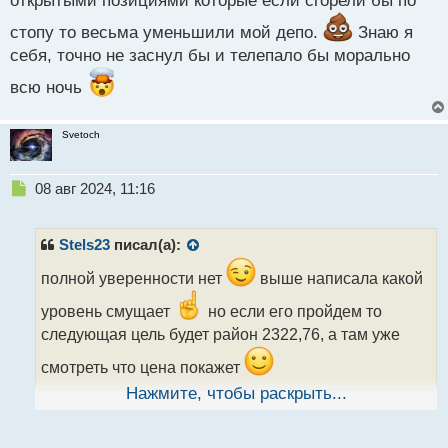
открытыми позициями которые если сгорели бы по
стопу то весьма уменьшили мой депо.
Знаю я
себя, точно не заснул бы и телепало бы морально
всю ночь
Svetoch
Н
08 авг 2024, 11:16
е
п
р
Stels23
писал(а):
о
ч
полной уверенности нет
выше написала какой
и
уровень смущает
но если его пройдем то
т
а
следующая цель будет район 2322,76, а там уже
н
смотреть что цена покажет
н
ы
Нажмите, чтобы раскрыть...
й
входы на эмоциях надо искоренять, обычно из за
п
них и идут потом все проблемы с балансом на счете
о