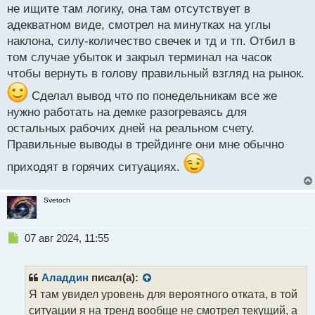
не ищите там логику, она там отсутствует в
адекватном виде, смотрел на минутках на углы
наклона, силу-количество свечек и тд и тп. Отбил в
том случае убыток и закрыл терминал на часок
чтобы вернуть в голову правильный взгляд на рынок.
Сделал вывод что по понедельникам все же
нужно работать на демке разогреваясь для
остальных рабочих дней на реальном счету.
Правильные выводы в трейдинге они мне обычно
приходят в горячих ситуациях.
Svetoch
Н
07 авг 2024, 11:55
е
п
р
Аладдин
писал(а):
о
Я там увидел уровень для вероятного отката, в той
ч
ситуации я на тренд вообще не смотрел текущий, а
и