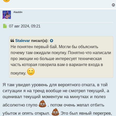
Aladdin
Н
07 авг 2024, 09:21
е
п
р
Stalevar
писал(а):
о
Не понятен первый бай. Могли бы объяснить
ч
почему там ожидали покупку. Понятно что написали
и
т
про эмоции но больше интересует техническая
а
часть которая говорила вам о варианте входа в
н
н
покупку.
ы
й
Я там увидел уровень для вероятного отката, в той
п
ситуации я на тренд вообще не смотрел текущий, а
о
с
оценивал текущий моментум на минутках и полез
т
абсолютно глупо
, потом очень желал отбить
убыток и опять открыл.
Это был явный перегрев,