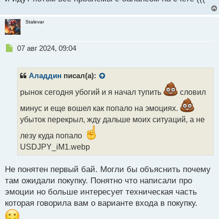
Stalevar
Н
07 авг 2024, 09:04
е
п
р
Аладдин
писал(а):
о
ч
рынок сегодня убогий и я начал тупить
словил
и
минус и еще вошел как попало на эмоциях.
т
а
убыток перекрыл, жду дальше моих ситуаций, а не
н
лезу куда попало
н
ы
USDJPY_iM1.webp
й
п
Не понятен первый бай. Могли бы объяснить почему
о
с
там ожидали покупку. Понятно что написали про
т
эмоции но больше интересует техническая часть
которая говорила вам о варианте входа в покупку.