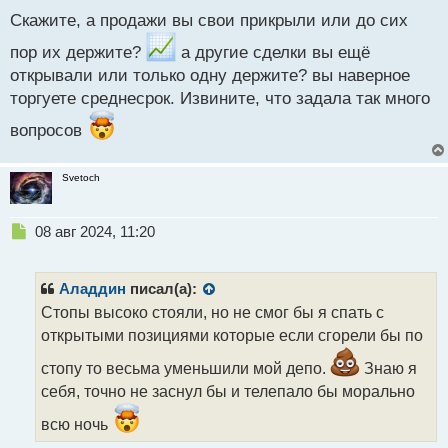
с
(((
Скажите, а продажи вы свои прикрыли или до сих
т
пор их держите?
а другие сделки вы ещё
открывали или только одну держите? вы наверное
торгуете среднесрок. Извините, что задала так много
вопросов
Svetoch
Н
08 авг 2024, 11:20
е
п
р
Аладдин
писал(а):
о
Стопы высоко стояли, но не смог бы я спать с
ч
открытыми позициями которые если сгорели бы по
и
т
стопу то весьма уменьшили мой депо.
Знаю я
а
себя, точно не заснул бы и телепало бы морально
н
н
всю ночь
ы
й