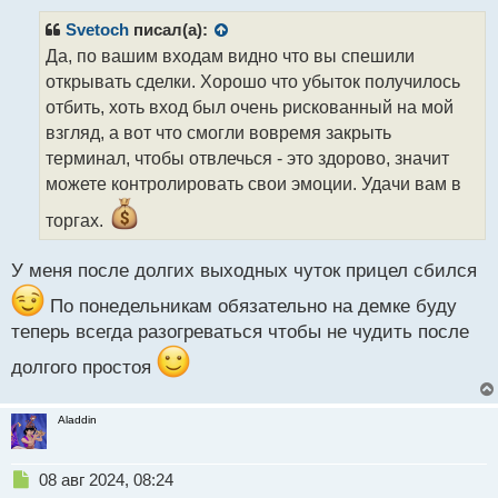
п
р
Svetoch
писал(а):
о
Да, по вашим входам видно что вы спешили
ч
открывать сделки. Хорошо что убыток получилось
и
т
отбить, хоть вход был очень рискованный на мой
а
взгляд, а вот что смогли вовремя закрыть
н
терминал, чтобы отвлечься - это здорово, значит
н
можете контролировать свои эмоции. Удачи вам в
ы
й
торгах.
п
о
с
У меня после долгих выходных чуток прицел сбился
т
По понедельникам обязательно на демке буду
теперь всегда разогреваться чтобы не чудить после
долгого простоя
Aladdin
Н
08 авг 2024, 08:24