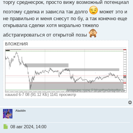
торгу среднесрок, просто вижу возможный потенциал
с
т
поэтому сделка и зависла так долго
может это и
не правильно и меня снесут по бу, а так конечно еще
открывала сделки хотя морально тяжело
абстрагироваться от открытой позы
ВЛОЖЕНИЯ
xauusd 6-7 08 (91.12 КБ) 1141 просмотр
Aladdin
Н
08 авг 2024, 14:00
е