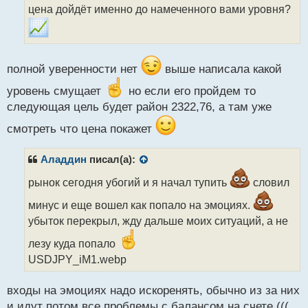
н
цена дойдёт именно до намеченного вами уровня?
н
ы
й
п
о
полной уверенности нет
выше написала какой
с
т
уровень смущает
но если его пройдем то
следующая цель будет район 2322,76, а там уже
смотреть что цена покажет
Аладдин
писал(а):
рынок сегодня убогий и я начал тупить
словил
минус и еще вошел как попало на эмоциях.
убыток перекрыл, жду дальше моих ситуаций, а не
лезу куда попало
USDJPY_iM1.webp
входы на эмоциях надо искоренять, обычно из за них
и идут потом все проблемы с балансом на счете (((