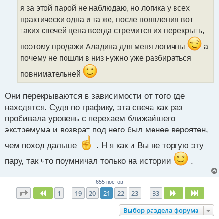
о
я за этой парой не наблюдаю, но логика у всех
ч
практически одна и та же, после появления вот
и
т
таких свечей цена всегда стремится их перекрыть,
а
поэтому продажи Аладина для меня логичны
а
н
н
почему не пошли в низ нужно уже разбираться
ы
повнимательней
й
п
о
Они перекрываются в зависимости от того где
с
находятся. Судя по графику, эта свеча как раз
т
пробивала уровень с перехаем ближайшего
экстремума и возврат под него был менее вероятен,
чем поход дальше
. Н я как и Вы не торгую эту
пару, так что поумничал только на истории
.
655 постов
Страница
21
из
33
1
19
20
21
22
23
33
Пред.
След.
След.
…
…
Выбор раздела форума