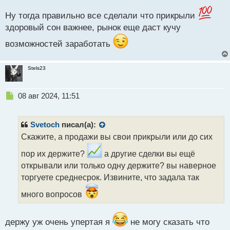
п
Ну тогда правильно все сделали что прикрыли
о
здоровый сон важнее, рынок еще даст кучу
с
т
возможностей заработать
Stels23
Н
08 авг 2024, 11:51
е
п
р
Svetoch
писал(а):
о
Скажите, а продажи вы свои прикрыли или до сих
ч
и
пор их держите?
а другие сделки вы ещё
т
открывали или только одну держите? вы наверное
а
торгуете среднесрок. Извините, что задала так
н
н
много вопросов
ы
й
п
держу уж очень упертая я
не могу сказать что
о