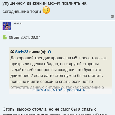
PS работаю сегодня над ошибками что тут было не
упущенном движении может повлиять на
так, в целом на новости полез хоть считал ее не
сегодняшние торги
значительной видя первые минуты реакции, плюс
рынок весь день флетило то наверно в этом случае
надо чуток другие методы анализа чем стандартная
Aladdin
ТС
Н
08 авг 2024, 09:07
е
п
р
Stels23
писал(а):
о
Да хороший трендик прошел на м5, после того как
ч
прикрыли сделки обидно, но с другой стороны
и
т
задайте себе вопрос вы ожидали, что будет это
а
движение ? если да то стоп нужно было ставить
н
повыше и идти спокойно спать, если нет то
н
отпустить данную ситуацию, так как сожаление о
ы
Нажмите, чтобы раскрыть...
й
упущенном движении может повлиять на
п
сегодняшние торги
о
с
Стопы высоко стояли, но не смог бы я спать с
т