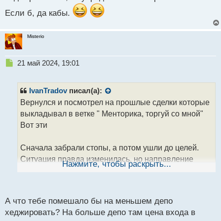
Если б, да кабы.
Misterio
Н
21 май 2024, 19:01
е
п
р
IvanTradov
писал(а):
о
Вернулся и посмотрел на прошлые сделки которые
ч
выкладывал в ветке " Менторика, торгуй со мной"
и
т
Вот эти
а
н
Сначала забрали стопы, а потом ушли до целей.
н
Ситуация правда изменилась, но направление
ы
Нажмите, чтобы раскрыть...
й
было верным.
п
По сути, если был бы депо побольше и сделки
о
с
хеджировались, то усредниться и забрал бы тейки.
А что тебе помешало бы на меньшем депо
т
хеджировать? На больше депо там цена входа в
Если б, да кабы.