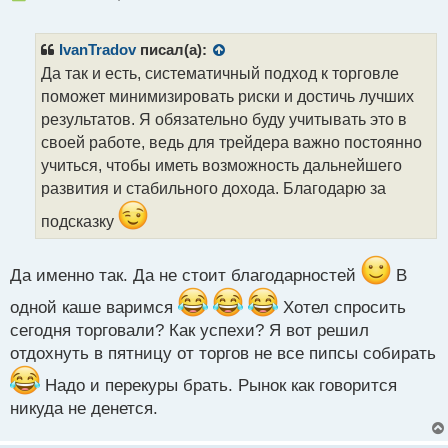
е
п
р
IvanTradov
писал(а):
о
Да так и есть, систематичный подход к торговле
ч
поможет минимизировать риски и достичь лучших
и
т
результатов. Я обязательно буду учитывать это в
а
своей работе, ведь для трейдера важно постоянно
н
учиться, чтобы иметь возможность дальнейшего
н
развития и стабильного дохода. Благодарю за
ы
й
подсказку
п
о
с
Да именно так. Да не стоит благодарностей
В
т
одной каше варимся
Хотел спросить
сегодня торговали? Как успехи? Я вот решил
отдохнуть в пятницу от торгов не все пипсы собирать
Надо и перекуры брать. Рынок как говорится
никуда не денется.