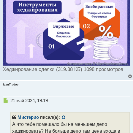
Хеджирование сделки (319.38 КБ) 1098 просмотров
IvanTradov
Н
21 май 2024, 19:19
е
п
р
Мистерио
писал(а):
о
А что тебе помешало бы на меньшем депо
ч
хеджировать? На больше депо там цена входа в
и