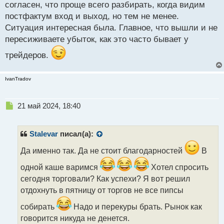
согласен, что проще всего разбирать, когда видим
постфактум вход и выход, но тем не менее.
Ситуация интересная была. Главное, что вышли и не
пересиживаете убыток, как это часто бывает у
трейдеров.
IvanTradov
Н
21 май 2024, 18:40
е
п
р
Stalevar
писал(а):
о
ч
Да именно так. Да не стоит благодарностей
В
и
одной каше варимся
Хотел спросить
т
а
сегодня торговали? Как успехи? Я вот решил
н
отдохнуть в пятницу от торгов не все пипсы
н
ы
собирать
Надо и перекуры брать. Рынок как
й
говорится никуда не денется.
п