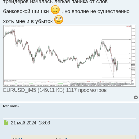
трейдеров началась легкая паника от слов
банковской шишки
, но вполне не существенно
хоть мне и в убыток
EURUSD_iM5 (149.11 КБ) 1117 просмотров
IvanTradov
Н
21 май 2024, 18:03
е
п