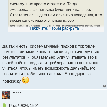
ч
систему, а не просто стратегию. Тогда
и
т
эмоциональная нагрузка будет минимальной.
а
Стратегия лишь дает нам ориентир поведения, в то
н
время как система это четкий набор
н
регламентированных шагов, касающихся размера
ы
Нажмите, чтобы раскрыть...
й
позиции, риска, уровня стопа, профита и так далее.
п
Можно иметь потенциально - прибыльную
о
стратегию, но сливать из - за отсутствия системы.
с
Да так и есть, систематичный подход к торговле
т
поможет минимизировать риски и достичь лучших
результатов. Я обязательно буду учитывать это в
своей работе, ведь для трейдера важно постоянно
учиться, чтобы иметь возможность дальнейшего
развития и стабильного дохода. Благодарю за
подсказку
Stalevar
Н
17 май 2024, 15:04