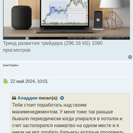
Тренд развития трейдера (296.16 КБ) 1090
просмотров
IvanTradov
Н
22 май 2024, 10:01
е
п
р
Аладдин
писал(а):
о
Тебе стоит поработать над своим
ч
манименеджментом. У меня тоже так раньше
и
т
бывало периодически когда упирался в потолок и
а
счет застопорился намертво на одном месте и я
н
никак не мог пробить барьеры которые проломить