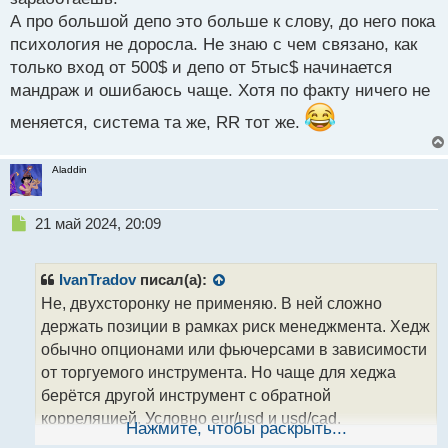
А про большой депо это больше к слову, до него пока
психология не доросла. Не знаю с чем связано, как
только вход от 500$ и депо от 5тыс$ начинается
мандраж и ошибаюсь чаще. Хотя по факту ничего не
меняется, система та же, RR тот же.
Aladdin
Н
21 май 2024, 20:09
е
п
р
IvanTradov
писал(а):
о
Не, двухсторонку не применяю. В ней сложно
ч
держать позиции в рамках риск менеджмента. Хедж
и
т
обычно опционами или фьючерсами в зависимости
а
от торгуемого инструмента. Но чаще для хеджа
н
берётся другой инструмент с обратной
н
корреляцией. Условно eur/usd и usd/cad.
ы
Нажмите, чтобы раскрыть...
й
Маленьким депо торгую только от цели до цели с