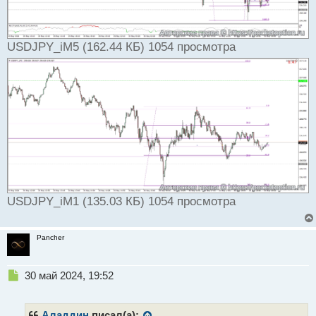
USDJPY_iM5 (162.44 КБ) 1054 просмотра
USDJPY_iM1 (135.03 КБ) 1054 просмотра
Pancher
Н
30 май 2024, 19:52
е
п
р
Аладдин
писал(а):