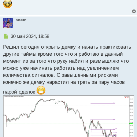
Aladdin
Н
30 май 2024, 18:58
е
Решил сегодня открыть демку и начать практиковать
п
р
другие таймы кроме того что я работаю в данный
о
момент из за того что руку набил и размышляю что
ч
можно уже начинать работать над увеличением
и
т
количества сигналов. С завышенными рисками
а
конечно же демку нарастил на треть за пару часов
н
н
парой сделок
ы
й
п
о
с
т