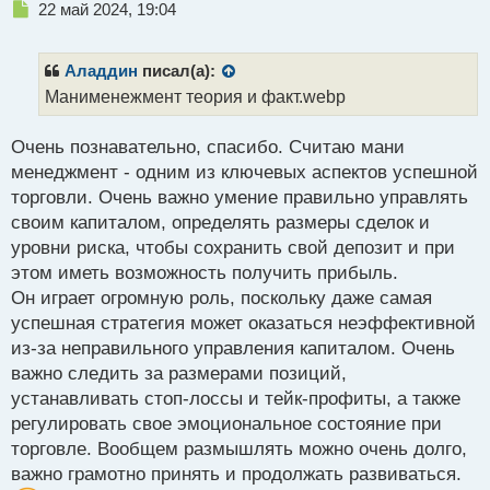
Н
22 май 2024, 19:04
е
п
р
Аладдин
писал(а):
о
Манименежмент теория и факт.webp
ч
и
Очень познавательно, спасибо. Считаю мани
т
а
менеджмент - одним из ключевых аспектов успешной
н
торговли. Очень важно умение правильно управлять
н
своим капиталом, определять размеры сделок и
ы
й
уровни риска, чтобы сохранить свой депозит и при
п
этом иметь возможность получить прибыль.
о
Он играет огромную роль, поскольку даже самая
с
успешная стратегия может оказаться неэффективной
т
из-за неправильного управления капиталом. Очень
важно следить за размерами позиций,
устанавливать стоп-лоссы и тейк-профиты, а также
регулировать свое эмоциональное состояние при
торговле. Вообщем размышлять можно очень долго,
важно грамотно принять и продолжать развиваться.