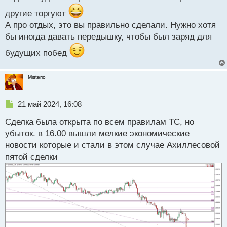
другие торгуют
А про отдых, это вы правильно сделали. Нужно хотя
бы иногда давать передышку, чтобы был заряд для
будущих побед
Misterio
Н
21 май 2024, 16:08
е
Сделка была открыта по всем правилам ТС, но
п
р
убыток. в 16.00 вышли мелкие экономические
о
новости которые и стали в этом случае Ахиллесовой
ч
пятой сделки
и
т
а
н
н
ы
й
п