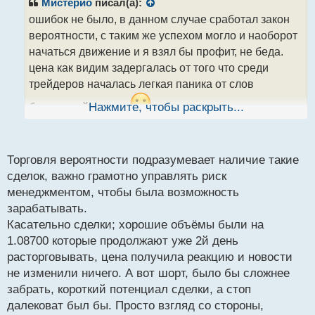
р
Мистерио
писал(а):
о
ошибок не было, в данном случае сработал закон
ч
вероятности, с таким же успехом могло и наоборот
и
т
начаться движение и я взял бы профит, не беда.
а
цена как видим задергалась от того что среди
н
трейдеров началась легкая паника от слов
н
ы
банковской шишки
Нажмите, чтобы раскрыть...
, но вполне не существенно
й
п
хоть мне и в убыток
о
EURUSD_iM5.webp
с
Торговля вероятности подразумевает наличие такие
т
сделок, важно грамотно управлять риск
менеджментом, чтобы была возможность
зарабатывать.
Касательно сделки; хорошие объёмы были на
1.08700 которые продолжают уже 2й день
расторговывать, цена получила реакцию и новости
не изменили ничего. А вот шорт, было бы сложнее
забрать, короткий потенциал сделки, а стоп
далековат был бы. Просто взгляд со стороны,