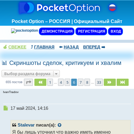
Pocket Option – РОССИЯ | Официальный Сайт
ДЕМОНСТРАЦИЯ
РЕГИСТРАЦИЯ
ВХОД
🍏
СВЕЖЕЕ
⤴️
ГЛАВНАЯ
⬅️
НАЗАД
ВПЕРЕД
➡️
📊 Скриншоты сделок, критикуем и хвалим
Выбор раздела форума
Страница
6
из
33
1
4
5
6
7
8
33
Пред.
След.
Сле
655 постов
…
…
IvanTradov
Н
17 май 2024, 14:16
е
п
р
Stalevar
писал(а):
о
Я бы лишь уточнил что важно иметь именно