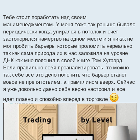
п
короткими стопами и без усреднения. Если во
о
фьючерсной сделке закладывать усреднение +
с
Тебе стоит поработать над своим
стоимость опциона и входить в рамках RR 1/3 , 1/4
т
манименеджментом. У меня тоже так раньше бывало
то лот уже будет меньше. Не мини 0.10, а уже микро
периодически когда упирался в потолок и счет
0.01. а тысячей единиц валюты особо ничего не
застопорился намертво на одном месте и я никак не
заработаешь.
мог пробить барьеры которые проломить нереально
А про большой депо это больше к слову, до него
так как сама природа их в нас заложила на уровне
пока психология не доросла. Не знаю с чем
ДНК как мне пояснил в своей книге Том Хугаард.
связано, как только вход от 500$ и депо от 5тыс$
Если правильно себя проанализировать, то можно
начинается мандраж и ошибаюсь чаще. Хотя по
так себе все это дело пояснить что барьер станет
факту ничего не меняется, система та же, RR тот
вовсе не препятствием, а трамплином вверх. Сейчас
же.
я уже довольно давно себя верно настроил и все
идет плавно и спокойно вперед в торговле