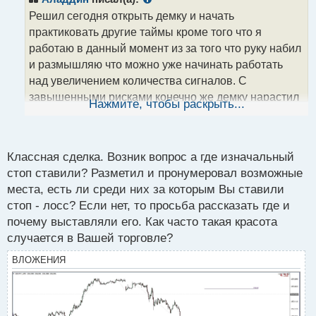
о
Решил сегодня открыть демку и начать
ч
практиковать другие таймы кроме того что я
и
т
работаю в данный момент из за того что руку набил
а
и размышляю что можно уже начинать работать
н
над увеличением количества сигналов. С
н
завышенными рисками конечно же демку нарастил
ы
Нажмите, чтобы раскрыть...
й
на треть за пару часов парой сделок
п
USDJPY_iM5.webp
о
с
USDJPY_iM1.webp
Классная сделка. Возник вопрос а где изначальный
т
стоп ставили? Разметил и пронумеровал возможные
места, есть ли среди них за которым Вы ставили
стоп - лосс? Если нет, то просьба рассказать где и
почему выставляли его. Как часто такая красота
случается в Вашей торговле?
ВЛОЖЕНИЯ