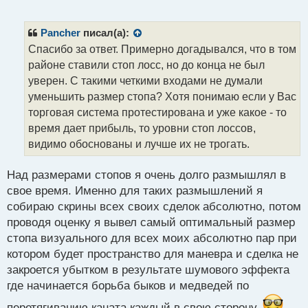
е
п
р
Pancher
писал(а):
о
Спасибо за ответ. Примерно догадывался, что в том
ч
районе ставили стоп лосс, но до конца не был
и
т
уверен. С такими четкими входами не думали
а
уменьшить размер стопа? Хотя понимаю если у Вас
н
торговая система протестирована и уже какое - то
н
время дает прибыль, то уровни стоп лоссов,
ы
й
видимо обоснованы и лучше их не трогать.
п
о
Над размерами стопов я очень долго размышлял в
с
свое время. Именно для таких размышлений я
т
собираю скрины всех своих сделок абсолютно, потом
проводя оценку я вывел самый оптимальный размер
стопа визуального для всех моих абсолютно пар при
котором будет пространство для маневра и сделка не
закроется убытком в результате шумового эффекта
где начинается борьба быков и медведей по
перетягиванию каната каждый в свою сторону.