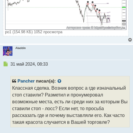
po1 (154.98 КБ) 1052 просмотра
Aladdin
Н
31 май 2024, 08:33
е
п
р
Pancher
писал(а):
о
Классная сделка. Возник вопрос а где изначальный
ч
стоп ставили? Разметил и пронумеровал
и
т
возможные места, есть ли среди них за которым Вы
а
ставили стоп - лосс? Если нет, то просьба
н
рассказать где и почему выставляли его. Как часто
н
такая красота случается в Вашей торговле?
ы
й