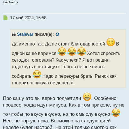
IvanTradov
Н
17 май 2024, 16:58
е
п
р
Stalevar
писал(а):
о
ч
Да именно так. Да не стоит благодарностей
В
и
одной каше варимся
Хотел спросить
т
а
сегодня торговали? Как успехи? Я вот решил
н
отдохнуть в пятницу от торгов не все пипсы
н
ы
собирать
Надо и перекуры брать. Рынок как
й
говорится никуда не денется.
п
о
с
Про кашу это вы верно подметили
. Особенно
т
процесс, когда идут минуса. Как в том приколе, ну не
то чтобы по вкусу вкусно, но по смыслу вкусно
Нее, не торгую пока. Возможно на следующией
неделе будет настрой. На этой только смотрю как