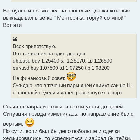
о
с
Вернулся и посмотрел на прошлые сделки которые
т
выкладывал в ветке " Менторика, торгуй со мной"
Вот эти
Всех приветствую.
Вот так вошёл на один-два дня.
gbp/usd buy 1.25400 s.l 1.25170. t.p 1.26500
eur/usd buy 1.07500 s.l 1.07250 t.p 1.08200
Не финансовый совет.
Ожидаю, что в течении пары дней снимут хаи на Н1
с прошлой недели и далее развернутся в шорт.
Сначала забрали стопы, а потом ушли до целей.
Ситуация правда изменилась, но направление было
верным.
По сути, если был бы депо побольше и сделки
хеджировались, то усредниться и забрал бы тейки.