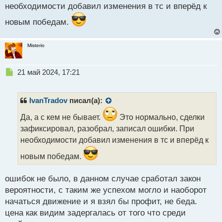
с
необходимости добавил изменения в тс и вперёд к
т
новым победам.
Misterio
Н
21 май 2024, 17:21
е
п
р
IvanTradov
писал(а):
о
ч
Да, а с кем не бывает.
Это нормально, сделки
и
зафиксировал, разобрал, записал ошибки. При
т
необходимости добавил изменения в тс и вперёд к
а
н
новым победам.
н
ы
ошибок не было, в данном случае сработал закон
й
п
вероятности, с таким же успехом могло и наоборот
о
начаться движение и я взял бы профит, не беда.
с
цена как видим задергалась от того что среди
т