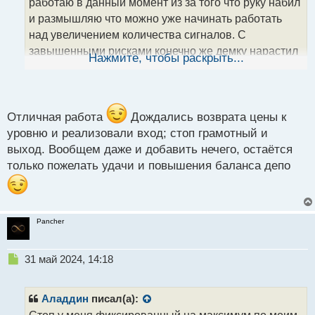
т
работаю в данный момент из за того что руку набил
а
и размышляю что можно уже начинать работать
н
над увеличением количества сигналов. С
н
завышенными рисками конечно же демку нарастил
ы
Нажмите, чтобы раскрыть...
й
на треть за пару часов парой сделок
п
USDJPY_iM5.webp
о
с
USDJPY_iM1.webp
т
Отличная работа
Дождались возврата цены к
уровню и реализовали вход; стоп грамотный и
выход. Вообщем даже и добавить нечего, остаётся
только пожелать удачи и повышения баланса депо
Pancher
Н
31 май 2024, 14:18
е
п
р
Аладдин
писал(а):
о