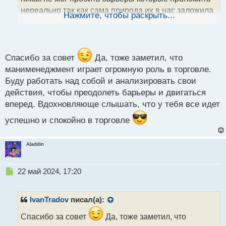
н
нереально так как сама природа их в нас заложила
ы
Нажмите, чтобы раскрыть...
й
на уровне ДНК как мне пояснил в своей книге Том
п
Хугаард. Если правильно себя проанализировать,
о
то можно так себе все это дело пояснить что барьер
с
станет вовсе не препятствием, а трамплином
т
Спасибо за совет
Да, тоже заметил, что
вверх. Сейчас я уже довольно давно себя верно
манименеджмент играет огромную роль в торговле.
настроил и все идет плавно и спокойно вперед в
Буду работать над собой и анализировать свои
действия, чтобы преодолеть барьеры и двигаться
торговле
вперед. Вдохновляюще слышать, что у тебя все идет
Тренд развития трейдера.webp
успешно и спокойно в торговле
Aladdin
Н
22 май 2024, 17:20
е
п
р
IvanTradov
писал(а):
о
ч
Спасибо за совет
Да, тоже заметил, что
и