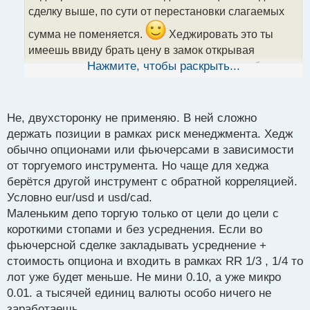
т
сделку выше, по сути от перестановки слагаемых
а
сумма не поменяется.
Хеджировать это ты
н
н
имеешь ввиду брать цену в замок открывая
ы
позицию противоположную, я правильно тебя
Нажмите, чтобы раскрыть...
й
понял? Я полтора года назад практиковал заменить
п
стопы стандартные замками или хеджированием,
о
с
скажу хлопотное это дело и по факту я сравнив
Не, двухсторонку не применяю. В ней сложно
т
обычный стоп с замочным методом сделал выводы
держать позиции в рамках риск менеджмента. Хедж
что хеджирование оно опасно, что лучше работать
обычно опционами или фьючерсами в зависимости
от торгуемого инструмента. Но чаще для хеджа
стандартным методом и не умничать
берётся другой инструмент с обратной корреляцией.
Хеджирование сделки.webp
Условно eur/usd и usd/cad.
Маленьким депо торгую только от цели до цели с
короткими стопами и без усреднения. Если во
фьючерсной сделке закладывать усреднение +
стоимость опциона и входить в рамках RR 1/3 , 1/4 то
лот уже будет меньше. Не мини 0.10, а уже микро
0.01. а тысячей единиц валюты особо ничего не
заработаешь.