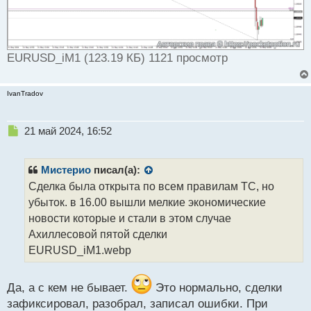
о
с
т
EURUSD_iM1 (123.19 КБ) 1121 просмотр
IvanTradov
Н
21 май 2024, 16:52
е
п
р
Мистерио
писал(а):
о
Сделка была открыта по всем правилам ТС, но
ч
убыток. в 16.00 вышли мелкие экономические
и
т
новости которые и стали в этом случае
а
Ахиллесовой пятой сделки
н
EURUSD_iM1.webp
н
ы
й
Да, а с кем не бывает.
Это нормально, сделки
п
зафиксировал, разобрал, записал ошибки. При
о