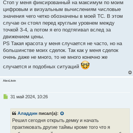
п
Стоп у меня фиксированный на максимум по моим
о
цифровым и визуальным вычислениям числовые
с
значения чего четко обозначены в моей ТС. В этом
т
случае он стоял перед круглым уровнем между
точкой 3-4, а потом я его подтягивал вслед за
движением цены.
PS Такая красота у меня случается не часто, но на
большинстве моих сделок. Так как у меня сделок
очень даже не много, то не много конечно же
случается и подобных ситуаций
AlexLitvin
Н
31 май 2024, 10:26
е
п
р
Аладдин
писал(а):
о
Решил сегодня открыть демку и начать
ч
практиковать другие таймы кроме того что я
и