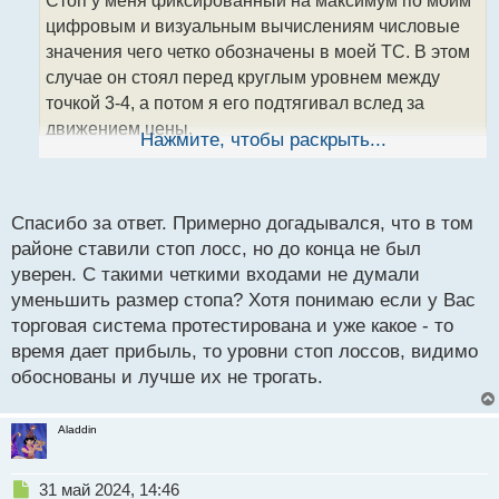
Стоп у меня фиксированный на максимум по моим
ч
цифровым и визуальным вычислениям числовые
и
т
значения чего четко обозначены в моей ТС. В этом
а
случае он стоял перед круглым уровнем между
н
точкой 3-4, а потом я его подтягивал вслед за
н
движением цены.
ы
Нажмите, чтобы раскрыть...
й
PS Такая красота у меня случается не часто, но на
п
большинстве моих сделок. Так как у меня сделок
о
очень даже не много, то не много конечно же
с
Спасибо за ответ. Примерно догадывался, что в том
т
случается и подобных ситуаций
районе ставили стоп лосс, но до конца не был
уверен. С такими четкими входами не думали
уменьшить размер стопа? Хотя понимаю если у Вас
торговая система протестирована и уже какое - то
время дает прибыль, то уровни стоп лоссов, видимо
обоснованы и лучше их не трогать.
Aladdin
Н
31 май 2024, 14:46