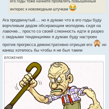
его годы тоже начнете проявлять повышенный
и
т
интерес к новомодным штучкам
а
н
н
Ага продвинутый.... но я думаю что в его годы буду
ы
ворчливым дедом обсирающим молодежь сидя на
й
лавочке... просто со своей слконность идти в разрез
п
с омдными тенденциями я думаю буду настроен
о
с
против прогресса демонстративно отрицая его
но
т
канеш хотелось бы чтобы я не был таким
ВЛОЖЕНИЯ