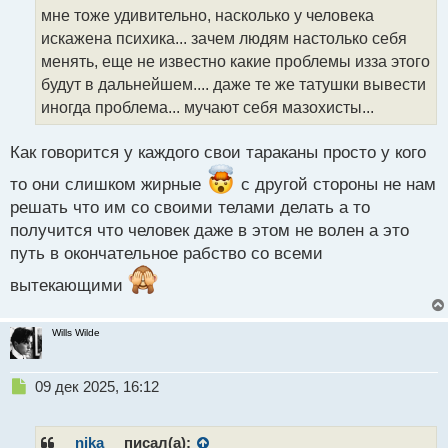
о
мне тоже удивительно, насколько у человека
ч
искажена психика... зачем людям настолько себя
и
т
менять, еще не известно какие проблемы изза этого
а
будут в дальнейшем.... даже те же татушки вывести
н
иногда проблема... мучают себя мазохисты...
н
ы
й
Как говорится у каждого свои тараканы просто у кого
п
то они слишком жирные
с другой стороны не нам
о
с
решать что им со своими телами делать а то
т
получится что человек даже в этом не волен а это
путь в окончательное рабство со всеми
вытекающими
Wills Wilde
Н
09 дек 2025, 16:12
е
п
р
__nika__
писал(а):