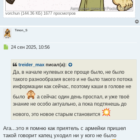
vorchun (144.36 КБ) 1677 просмотров
Timon_S
Н
24 сен 2025, 10:56
е
п
р
treider_max
писал(а):
о
Да, в начале нулевых все проще было, не было
ч
такого разнообразия всего и не было такого потока
и
т
информации как сейчас, поэтому каши в голове не
а
было
а сейчас один день проспал, и уже твоё
н
н
знание не особо актуально, а пока подтянешь до
ы
нового, это новое старым становится
й
п
о
Ага...это я помню как приятель с армейки пришел
с
такой говорит капец уходил ни у кого не было
т