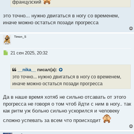
французский
й
п
это точно... нужно двигаться в ногу со временем,
о
с
иначе можно остаться позади прогресса
т
Timon_S
Н
21 сен 2025, 20:32
е
п
р
__nika__
писал(а):
о
это точно... нужно двигаться в ногу со временем,
ч
иначе можно остаться позади прогресса
и
т
а
Да в наше время хотяб не сильно отсавать от этого
н
прогресса не говоря о том чтоб йдти с ним в ногу.. так
н
как ритм уж больно сильно ускорился и человеку
ы
й
сложно успевать за всем что происходит
п
о
с