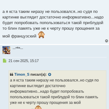
п
о
с
а я кста таким ниразу не пользовался..но судя по
т
картинке выглядит достаточно информативно...надо
будет попробовать попользоваться такой приблудой
то блин память уже не к черту прошу прощения за
мой французский
__nika__
Н
21 сен 2025, 15:17
е
п
р
Timon_S
писал(а):
о
а я кста таким ниразу не пользовался..но судя по
ч
картинке выглядит достаточно
и
т
информативно...надо будет попробовать
а
попользоваться такой приблудой то блин память
н
уже не к черту прошу прощения за мой
н
ы