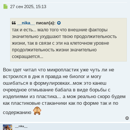
Н
27 сен 2025, 15:13
е
п
р
__nika__
писал(а):
о
так и есть... мало того что внешние факторы
ч
значительно ухудшают твою продолжительность
и
т
жизни, так в связи с эти на клеточном уровне
а
продолжительность жизни значительно
н
сокращается...
н
ы
й
Вон гдет читал что микропластик уже чуть ли не
п
встроился в днк я правда не биолог и могу
о
ошибаться в формулировках..мож это канеш
с
очреедное отмывание бабала в виде борьбы с
т
изделиями из пластика... а мож реально скоро будем
как пластиковые стаканчики как по форме так и по
содержанию
__nika__