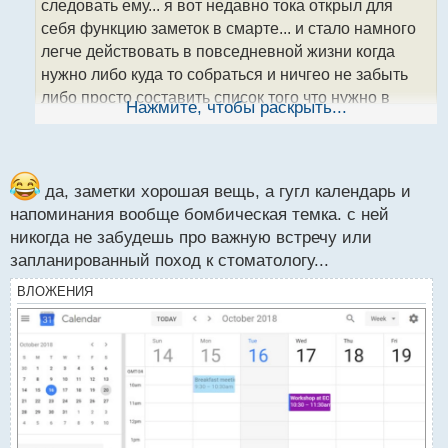
следовать ему... я вот недавно тока открыл для
и
т
себя функцию заметок в смарте... и стало намного
а
легче действовать в повседневной жизни когда
н
нужно либо куда то собраться и ничгео не забыть
н
либо просто составить список того что нужно в
ы
Нажмите, чтобы раскрыть...
й
магазине.. а раньше все в памяти держал
п
о
с
т
да, заметки хорошая вещь, а гугл календарь и
напоминания вообще бомбическая темка. с ней
никогда не забудешь про важную встречу или
запланированный поход к стоматологу...
ВЛОЖЕНИЯ