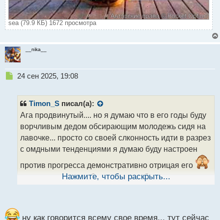
sea (79.9 КБ) 1672 просмотра
__nika__
Н
24 сен 2025, 19:08
е
п
р
Timon_S
писал(а):
о
Ага продвинутый.... но я думаю что в его годы буду
ч
ворчливым дедом обсирающим молодежь сидя на
и
т
лавочке... просто со своей слконность идти в разрез
а
с омдными тенденциями я думаю буду настроен
н
н
против прогресса демонстративно отрицая его
ы
но канеш хотелось бы чтобы я не был таким
Нажмите, чтобы раскрыть...
й
п
о
с
т
ну как говорится всему свое время... тут сейчас