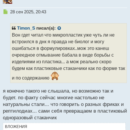
Н
28 сен 2025, 20:43
е
п
р
Timon_S
писал(а):
о
Вон гдет читал что микропластик уже чуть ли не
ч
встроился в днк я правда не биолог и могу
и
т
ошибаться в формулировках..мож это канеш
а
очреедное отмывание бабала в виде борьбы с
н
изделиями из пластика... а мож реально скоро
н
будем как пластиковые стаканчики как по форме так
ы
й
и по содержанию
п
о
с
я конечно такого не слышала, но возможно так и
т
будет. по факту сейчас многие настолько не
натуральны стали... что говорить о разных фриках и
рептилодиах... сами себя превращаем в пластиковый
одноразовый стаканчик
ВЛОЖЕНИЯ