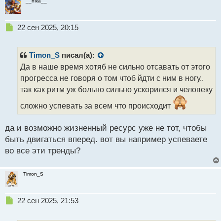
__nika__
т
Н
22 сен 2025, 20:15
е
п
р
Timon_S
писал(а):
о
Да в наше время хотяб не сильно отсавать от этого
ч
прогресса не говоря о том чтоб йдти с ним в ногу..
и
т
так как ритм уж больно сильно ускорился и человеку
а
сложно успевать за всем что происходит
н
н
ы
да и возможно жизненный ресурс уже не тот, чтобы
й
быть двигаться вперед. вот вы например успеваете
п
во все эти тренды?
о
с
т
Timon_S
Н
22 сен 2025, 21:53
е
п