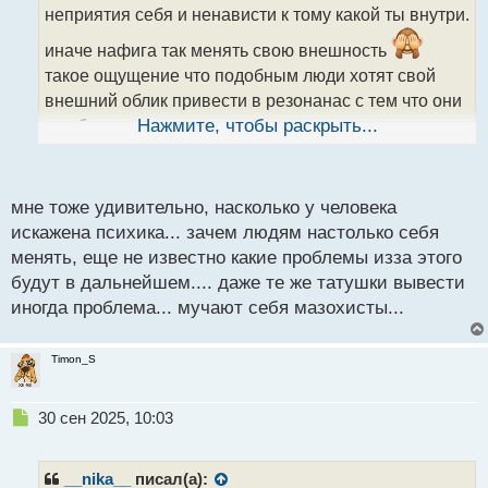
неприятия себя и ненависти к тому какой ты внутри.
и
т
иначе нафига так менять свою внешность
а
такое ощущение что подобным люди хотят свой
н
н
внешний облик привести в резонанас с тем что они
ы
о себе думают вот и получается нечто похожее на
Нажмите, чтобы раскрыть...
й
чудовище... я канеш придерживаюсь что тело
п
человека это его дело и он волен распоряжаться им
о
с
как хочет но подобное все же вызывает вопросы
мне тоже удивительно, насколько у человека
т
искажена психика... зачем людям настолько себя
менять, еще не известно какие проблемы изза этого
будут в дальнейшем.... даже те же татушки вывести
иногда проблема... мучают себя мазохисты...
Timon_S
Н
30 сен 2025, 10:03
е
п
р
__nika__
писал(а):