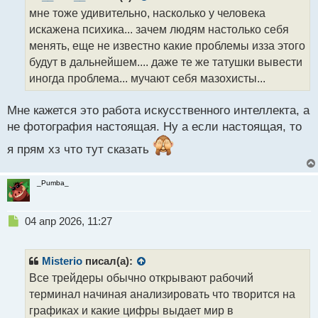
о
мне тоже удивительно, насколько у человека
ч
искажена психика... зачем людям настолько себя
и
т
менять, еще не известно какие проблемы изза этого
а
будут в дальнейшем.... даже те же татушки вывести
н
иногда проблема... мучают себя мазохисты...
н
ы
й
Мне кажется это работа искусственного интеллекта, а
п
не фотография настоящая. Ну а если настоящая, то
о
с
я прям хз что тут сказать
т
_Pumba_
Н
04 апр 2026, 11:27
е
п
р
Misterio
писал(а):
о
Все трейдеры обычно открывают рабочий
ч
терминал начиная анализировать что творится на
и
т
графиках и какие цифры выдает мир в