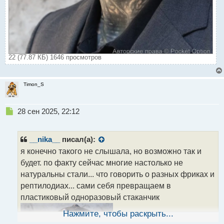
22 (77.87 КБ) 1646 просмотров
Timon_S
Н
28 сен 2025, 22:12
е
п
р
__nika__
писал(а):
о
я конечно такого не слышала, но возможно так и
ч
будет. по факту сейчас многие настолько не
и
т
натуральны стали... что говорить о разных фриках и
а
рептилодиах... сами себя превращаем в
н
пластиковый одноразовый стаканчик
н
ы
Нажмите, чтобы раскрыть...
й