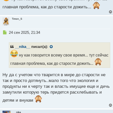
главная проблема, как до старости дожить...
Timon_S
Н
24 сен 2025, 21:34
е
п
р
__nika__
писал(а):
о
ч
ну как говорится всему свое время... тут сейчас
и
главная проблема, как до старости дожить...
т
а
н
Ну да с учетом что тварится в мире до старости не
н
так и просто дотянуть..мало того что экология и
ы
продукты ни к черту так и власть имущие еще и дичь
й
п
замутили которую терь придется расхлебывать и
о
детям и внукам
с
т
__nika__