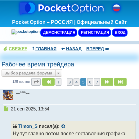
Pocket Option – РОССИЯ | Официальный Сайт
ДЕМОНСТРАЦИЯ
РЕГИСТРАЦИЯ
ВХОД
🍏
СВЕЖЕЕ
⤴️
ГЛАВНАЯ
⬅️
НАЗАД
ВПЕРЕД
➡️
Рабочее время трейдера
Выбор раздела форума
Страница
5
из
7
1
3
4
5
6
7
Пред.
След.
След.
125 постов
…
__nika__
Н
21 сен 2025, 13:54
е
п
р
Timon_S
писал(а):
о
Ну тут главно потом после составления графика
ч