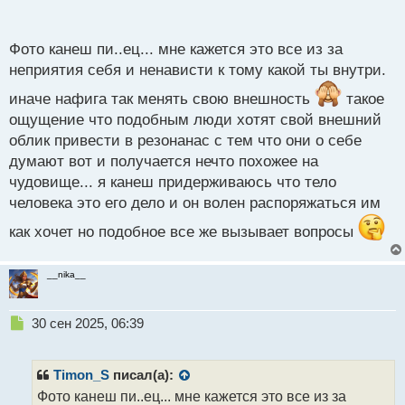
п
о
с
Фото канеш пи..ец... мне кажется это все из за
т
неприятия себя и ненависти к тому какой ты внутри.
иначе нафига так менять свою внешность
такое
ощущение что подобным люди хотят свой внешний
облик привести в резонанас с тем что они о себе
думают вот и получается нечто похожее на
чудовище... я канеш придерживаюсь что тело
человека это его дело и он волен распоряжаться им
как хочет но подобное все же вызывает вопросы
__nika__
Н
30 сен 2025, 06:39
е
п
р
Timon_S
писал(а):
о
Фото канеш пи..ец... мне кажется это все из за
ч