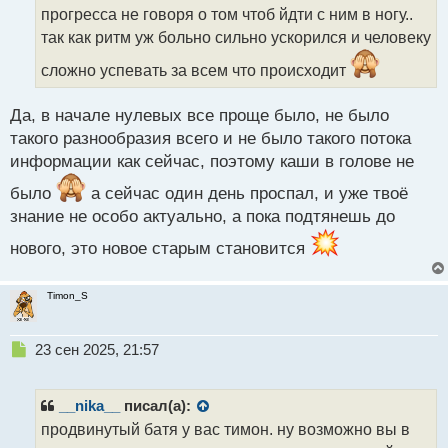
ч
прогресса не говоря о том чтоб йдти с ним в ногу..
и
т
так как ритм уж больно сильно ускорился и человеку
а
сложно успевать за всем что происходит
н
н
ы
Да, в начале нулевых все проще было, не было
й
такого разнообразия всего и не было такого потока
п
информации как сейчас, поэтому каши в голове не
о
с
было
а сейчас один день проспал, и уже твоё
т
знание не особо актуально, а пока подтянешь до
нового, это новое старым становится
Timon_S
Н
23 сен 2025, 21:57
е
п
р
__nika__
писал(а):
о
продвинутый батя у вас тимон. ну возможно вы в
ч