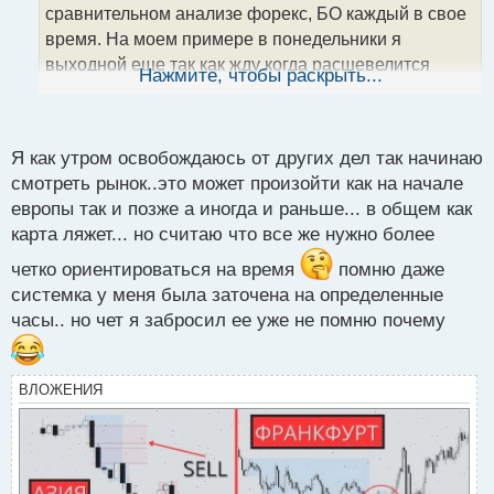
а
сравнительном анализе форекс, БО каждый в свое
н
время. На моем примере в понедельники я
н
выходной еще так как жду когда расшевелится
ы
Нажмите, чтобы раскрыть...
й
рынок после выходных и во вторник начинаю с 9
п
утра по Киеву проводить построения и расстановку
о
алертов оценивая открытие Европы наглядно и
с
Я как утром освобождаюсь от других дел так начинаю
рассматривая беглым взглядом список что на день
т
смотреть рынок..это может произойти как на начале
предполагает фундаментальный фон. Скажите,
европы так и позже а иногда и раньше... в общем как
народ, а как по времени торговли делаете вы, ведь
карта ляжет... но считаю что все же нужно более
в правильном выборе времени своя не мало
важная часть по важности выбора методов
четко ориентироваться на время
помню даже
системка у меня была заточена на определенные
торговли?
часы.. но чет я забросил ее уже не помню почему
ВЛОЖЕНИЯ