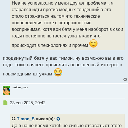
о
Неа не успеваю..но у меня другая проблема .. я
ч
старался идти против модных тенденций а это
и
т
стало отражаться на том что технические
а
нововведения тоже с осторожностью
н
воспринимал..хотя вон батя у меня наоборот в свои
н
годы постоянно пытается узнать как и что
ы
й
происходит в технологиях и прочем
п
о
с
продвинутый батя у вас тимон. ну возможно вы в его
т
годы тоже начнете проявлять повышенный интерес к
новомодным штучкам
treider_max
Н
23 сен 2025, 20:42
е
п
р
Timon_S
писал(а):
о
Да в наше время хотяб не сильно отсавать от этого