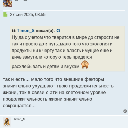
Н
27 сен 2025, 08:55
е
п
р
Timon_S
писал(а):
о
Ну да с учетом что тварится в мире до старости не
ч
так и просто дотянуть..мало того что экология и
и
т
продукты ни к черту так и власть имущие еще и
а
дичь замутили которую терь придется
н
н
расхлебывать и детям и внукам
ы
й
так и есть... мало того что внешние факторы
п
значительно ухудшают твою продолжительность
о
с
жизни, так в связи с эти на клеточном уровне
т
продолжительность жизни значительно
сокращается...
Timon_S