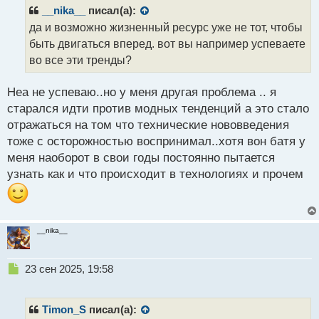
р
__nika__
писал(а):
о
да и возможно жизненный ресурс уже не тот, чтобы
ч
быть двигаться вперед. вот вы например успеваете
и
т
во все эти тренды?
а
н
Неа не успеваю..но у меня другая проблема .. я
н
старался идти против модных тенденций а это стало
ы
й
отражаться на том что технические нововведения
п
тоже с осторожностью воспринимал..хотя вон батя у
о
меня наоборот в свои годы постоянно пытается
с
узнать как и что происходит в технологиях и прочем
т
__nika__
Н
23 сен 2025, 19:58
е
п
р
Timon_S
писал(а):