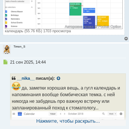
календарь (55.76 КБ) 1703 просмотра
Timon_S
Н
21 сен 2025, 14:44
е
п
р
__nika__
писал(а):
о
ч
да, заметки хорошая вещь, а гугл календарь и
и
напоминания вообще бомбическая темка. с ней
т
никогда не забудешь про важную встречу или
а
запланированный поход к стоматологу...
н
н
ы
Нажмите, чтобы раскрыть...
й