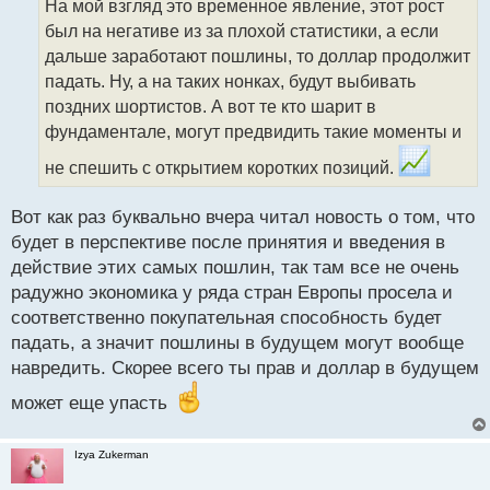
На мой взгляд это временное явление, этот рост
ч
был на негативе из за плохой статистики, а если
и
т
дальше заработают пошлины, то доллар продолжит
а
падать. Ну, а на таких нонках, будут выбивать
н
поздних шортистов. А вот те кто шарит в
н
фундаментале, могут предвидить такие моменты и
ы
й
не спешить с открытием коротких позиций.
п
о
с
Вот как раз буквально вчера читал новость о том, что
т
будет в перспективе после принятия и введения в
действие этих самых пошлин, так там все не очень
радужно экономика у ряда стран Европы просела и
соответственно покупательная способность будет
падать, а значит пошлины в будущем могут вообще
навредить. Скорее всего ты прав и доллар в будущем
может еще упасть
Izya Zukerman