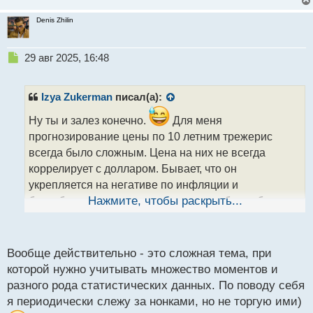
Denis Zhilin
Н
29 авг 2025, 16:48
е
п
р
Izya Zukerman
писал(а):
о
ч
Ну ты и залез конечно.
Для меня
и
прогнозирование цены по 10 летним трежерис
т
всегда было сложным. Цена на них не всегда
а
коррелирует с долларом. Бывает, что он
н
н
укрепляется на негативе по инфляции и
ы
безработице, а цена на трежерис наоборот будет
Нажмите, чтобы раскрыть...
й
падать из за низкого спроса, так как они становятся
п
дороже для инвесторов, но и доходность по ним
о
с
тоже растёт.
Вообще действительно - это сложная тема, при
т
И другой пример, когда на рынке неопределенность
которой нужно учитывать множество моментов и
из за геополитической нестабильности, доллар
разного рода статистических данных. По поводу себя
падает, а цена на облигации наоборот растёт
я периодически слежу за нонками, но не торгую ими)