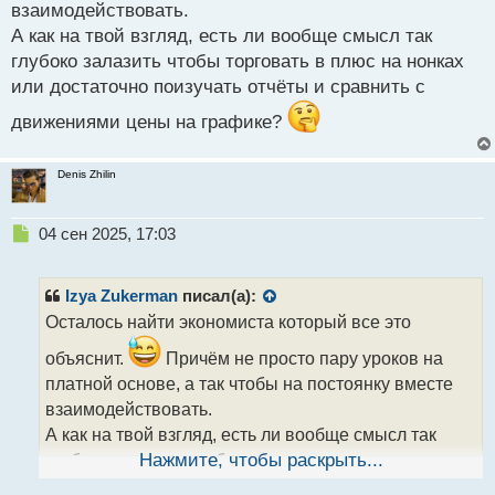
взаимодействовать.
А как на твой взгляд, есть ли вообще смысл так
глубоко залазить чтобы торговать в плюс на нонках
или достаточно поизучать отчёты и сравнить с
движениями цены на графике?
Denis Zhilin
Н
04 сен 2025, 17:03
е
п
р
Izya Zukerman
писал(а):
о
Осталось найти экономиста который все это
ч
и
объяснит.
Причём не просто пару уроков на
т
платной основе, а так чтобы на постоянку вместе
а
взаимодействовать.
н
н
А как на твой взгляд, есть ли вообще смысл так
ы
глубоко залазить чтобы торговать в плюс на нонках
Нажмите, чтобы раскрыть...
й
или достаточно поизучать отчёты и сравнить с
п