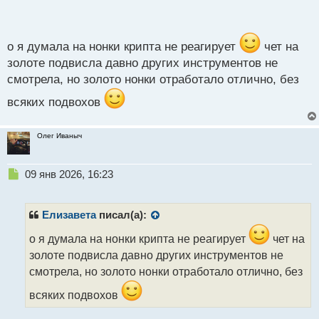
п
получится.
о
Сегодня тоже была нонка, ты не торговал в это
с
время? По крипте и валюте, такие шпили
т
о я думала на нонки крипта не реагирует
чет на
золоте подвисла давно других инструментов не
появились, что точно всех вынесли.
смотрела, но золото нонки отработало отлично, без
всяких подвохов
Олег Иваныч
Н
09 янв 2026, 16:23
е
п
р
Елизавета
писал(а):
о
ч
о я думала на нонки крипта не реагирует
чет на
и
золоте подвисла давно других инструментов не
т
смотрела, но золото нонки отработало отлично, без
а
н
всяких подвохов
н
ы