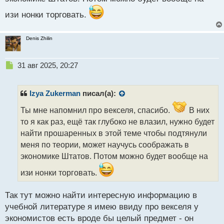
изи нонки торговать.
Denis Zhilin
Н
31 авг 2025, 20:27
е
п
р
Izya Zukerman
писал(а):
о
ч
Ты мне напомнил про векселя, спасибо.
В них
и
то я как раз, ещё так глубоко не влазил, нужно будет
т
найти прошаренных в этой теме чтобы подтянули
а
меня по теории, может научусь соображать в
н
н
экономике Штатов. Потом можно будет вообще на
ы
изи нонки торговать.
й
п
о
Так тут можно найти интересную информацию в
с
учебной литературе я имею ввиду про векселя у
т
экономистов есть вроде бы целый предмет - он