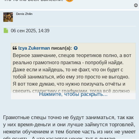
Denis Zhilin
Н
06 сен 2025, 14:39
е
п
р
Izya Zukerman
писал(а):
о
Верное замечание, спецов теоретиков полно, а вот
ч
реально грамотного практика - попробуй найди.
и
т
Даже если и найдешь, то не факт, что он будет с
а
тобой заниматься, ибо ему это просто не выгодно.
н
Я вот тоже думаю, что нужно поизучать отчёты и
н
сверить статистику с графиками, тогда всё должно
ы
Нажмите, чтобы раскрыть...
й
получиться. Пусть не в первые пару месяцев, но
п
получится.
о
Сегодня тоже была нонка, ты не торговал в это
с
Грамотные спецы точно не будут заниматься, так как
время? По крипте и валюте, такие шпили
т
у них время-деньги и они лучше займутся торговлей,
появились, что точно всех вынесли.
нежели обучением и тем более часть из них не умеет
объяснять. А что касается нонок, тут я думаю