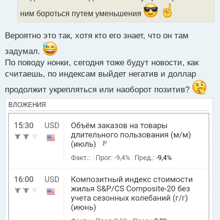
н
ы
ним бороться путем уменьшения
й
п
Вероятно это так, хотя кто его знает, что он там
о
с
задумал.
т
По поводу нонки, сегодня тоже будут новости, как
считаешь, по индексам выйдет негатив и доллар
продолжит укрепляться или наоборот позитив?
ВЛОЖЕНИЯ