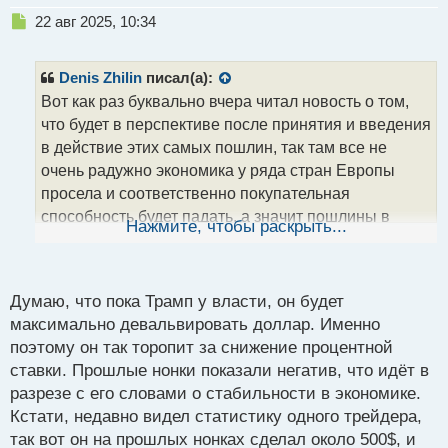
Н
22 авг 2025, 10:34
е
п
р
Denis Zhilin
писал(а):
о
Вот как раз буквально вчера читал новость о том,
ч
что будет в перспективе после принятия и введения
и
т
в действие этих самых пошлин, так там все не
а
очень радужно экономика у ряда стран Европы
н
просела и соответственно покупательная
н
способность будет падать, а значит пошлины в
ы
Нажмите, чтобы раскрыть...
й
будущем могут вообще навредить. Скорее всего ты
п
прав и доллар в будущем может еще упасть
о
с
Думаю, что пока Трамп у власти, он будет
т
максимально девальвировать доллар. Именно
поэтому он так торопит за снижение процентной
ставки. Прошлые нонки показали негатив, что идёт в
разрезе с его словами о стабильности в экономике.
Кстати, недавно видел статистику одного трейдера,
так вот он на прошлых нонках сделал около 500$, и