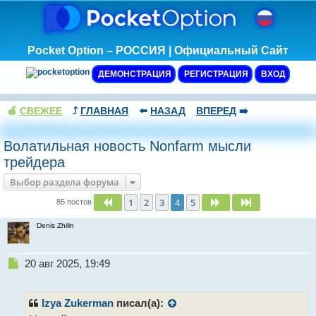
Pocket Option – РОССИЯ | Официальный Сайт
ДЕМОНСТРАЦИЯ
РЕГИСТРАЦИЯ
ВХОД
🍏
СВЕЖЕЕ
⤴️
ГЛАВНАЯ
⬅️
НАЗАД
ВПЕРЕД
➡️
Волатильная новость Nonfarm мысли
трейдера
Выбор раздела форума
1
2
3
4
5
Пред.
След.
След.
85 постов
Denis Zhilin
Н
20 авг 2025, 19:49
е
п
р
Izya Zukerman
писал(а):
о