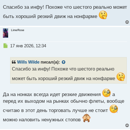
с
Спасибо за инфу! Похоже что шестого реально может
т
быть хороший резкий движ на нонфарме
LimeRose
Н
17 янв 2026, 12:34
е
п
р
Wills Wilde
писал(а):
о
Спасибо за инфу! Похоже что шестого реально
ч
и
может быть хороший резкий движ на нонфарме
т
а
н
Да на нонках всегда идет резкие движения
а
н
перед их выходом на рынках обычно флеты, вообще
ы
й
считаю в этот день торговать лучше не стоит
п
о
можно наловить ненужных стопов
с
т