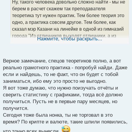
Ну, такого человека довольно сложно найти - мы не
ч
берем в расчет скажем так преподавателя
и
т
теоретика тут нужен практик. Тем более теория это
а
одно, а практика совсем другое. Тем более, как
н
сказал мэр Казани на линейке в одной из гимназий
н
города "Из отличников выходят отличники, а из
ы
Нажмите, чтобы раскрыть...
й
троечников - мэры и руководители регионов". А что
п
касается вопроса - тут могу сказать, что если
о
человек уже имеет успешный опыт торговли в
с
Верное замечание, спецов теоретиков полно, а вот
нонке, то я думаю ему нет смысла так глубоко
т
реально грамотного практика - попробуй найди. Даже
копаться, достаточно будет изучить отчеты и
если и найдешь, то не факт, что он будет с тобой
статистику.
заниматься, ибо ему это просто не выгодно.
Я вот тоже думаю, что нужно поизучать отчёты и
сверить статистику с графиками, тогда всё должно
получиться. Пусть не в первые пару месяцев, но
получится.
Сегодня тоже была нонка, ты не торговал в это
время? По крипте и валюте, такие шпили появились,
что точно всех вынесли.