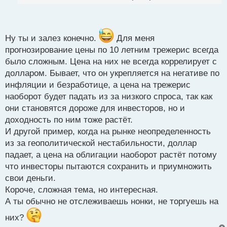
й
п
о
с
т
Ну ты и залез конечно.
Для меня
прогнозирование цены по 10 летним трежерис всегда
было сложным. Цена на них не всегда коррелирует с
долларом. Бывает, что он укрепляется на негативе по
инфляции и безработице, а цена на трежерис
наоборот будет падать из за низкого спроса, так как
они становятся дороже для инвесторов, но и
доходность по ним тоже растёт.
И другой пример, когда на рынке неопределенность
из за геополитической нестабильности, доллар
падает, а цена на облигации наоборот растёт потому
что инвесторы пытаются сохранить и приумножить
свои деньги.
Короче, сложная тема, но интересная.
А ты обычно не отслеживаешь нонки, не торгуешь на
них?