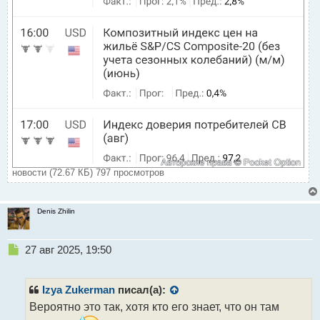
новости (72.67 КБ) 797 просмотров
Denis Zhilin
Н
27 авг 2025, 19:50
е
п
р
Izya Zukerman
писал(а):
о
Вероятно это так, хотя кто его знает, что он там
ч