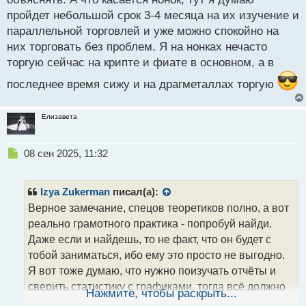
пройдет небольшой срок 3-4 месяца на их изучение и
параллельной торговлей и уже можно спокойно на
них торговать без проблем. Я на нонках нечасто
торгую сейчас на крипте и фиате в основном, а в
последнее время сижу и на драгметаллах торгую
Елизавета
Н
08 сен 2025, 11:32
е
п
р
Izya Zukerman
писал(а):
о
Верное замечание, спецов теоретиков полно, а вот
ч
реально грамотного практика - попробуй найди.
и
т
Даже если и найдешь, то не факт, что он будет с
а
тобой заниматься, ибо ему это просто не выгодно.
н
Я вот тоже думаю, что нужно поизучать отчёты и
н
сверить статистику с графиками, тогда всё должно
ы
Нажмите, чтобы раскрыть...
й
получиться. Пусть не в первые пару месяцев, но