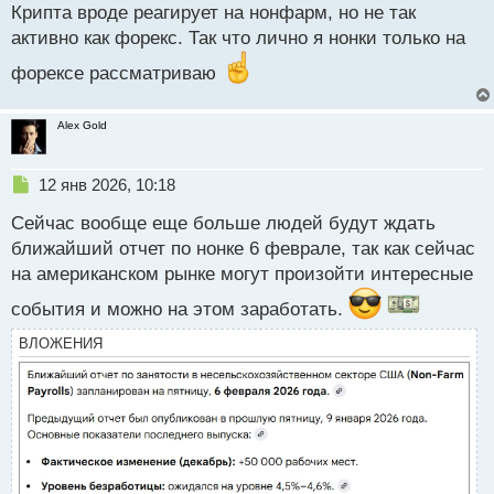
Крипта вроде реагирует на нонфарм, но не так
й
п
активно как форекс. Так что лично я нонки только на
о
форексе рассматриваю
с
т
Alex Gold
Н
12 янв 2026, 10:18
е
Сейчас вообще еще больше людей будут ждать
п
р
ближайший отчет по нонке 6 феврале, так как сейчас
о
на американском рынке могут произойти интересные
ч
и
события и можно на этом заработать.
т
а
ВЛОЖЕНИЯ
н
н
ы
й
п
о
с