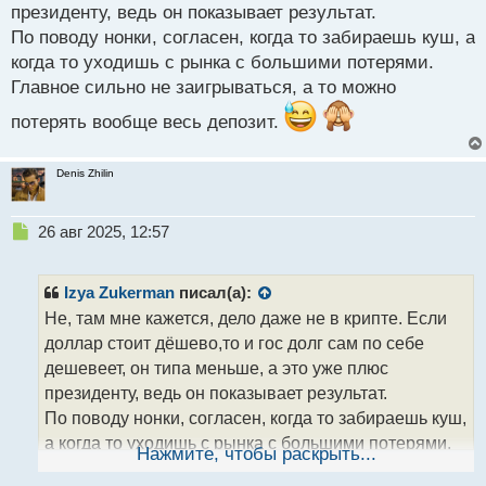
президенту, ведь он показывает результат.
т
По поводу нонки, согласен, когда то забираешь куш, а
когда то уходишь с рынка с большими потерями.
Главное сильно не заигрываться, а то можно
потерять вообще весь депозит.
Denis Zhilin
Н
26 авг 2025, 12:57
е
п
р
Izya Zukerman
писал(а):
о
Не, там мне кажется, дело даже не в крипте. Если
ч
доллар стоит дёшево,то и гос долг сам по себе
и
т
дешевеет, он типа меньше, а это уже плюс
а
президенту, ведь он показывает результат.
н
По поводу нонки, согласен, когда то забираешь куш,
н
а когда то уходишь с рынка с большими потерями.
ы
Нажмите, чтобы раскрыть...
й
Главное сильно не заигрываться, а то можно
п