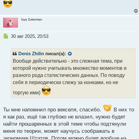
потому что инвесторы пытаются сохранить и
приумножить свои деньги.
Короче, сложная тема, но интересная.
Izya Zukerman
А ты обычно не отслеживаешь нонки, не торгуешь
на них?
Н
30 авг 2025, 20:53
е
п
р
Denis Zhilin
писал(а):
о
Вообще действительно - это сложная тема, при
ч
которой нужно учитывать множество моментов и
и
т
разного рода статистических данных. По поводу
а
себя я периодически слежу за нонками, но не
н
н
торгую ими)
ы
й
п
Ты мне напомнил про векселя, спасибо.
В них то
о
я как раз, ещё так глубоко не влазил, нужно будет
с
найти прошаренных в этой теме чтобы подтянули
т
меня по теории, может научусь соображать в
экономике Штатов. Потом можно будет вообще на