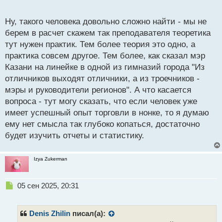
о
движениями цены на графике?
с
Ну, такого человека довольно сложно найти - мы не
т
берем в расчет скажем так преподавателя теоретика
тут нужен практик. Тем более теория это одно, а
практика совсем другое. Тем более, как сказал мэр
Казани на линейке в одной из гимназий города "Из
отличников выходят отличники, а из троечников -
мэры и руководители регионов". А что касается
вопроса - тут могу сказать, что если человек уже
имеет успешный опыт торговли в нонке, то я думаю
ему нет смысла так глубоко копаться, достаточно
будет изучить отчеты и статистику.
Izya Zukerman
Н
05 сен 2025, 20:31
е
п
р
Denis Zhilin
писал(а):
о