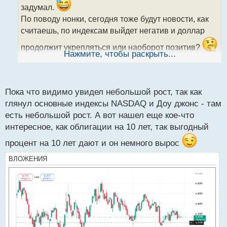
и
задумал.
т
По поводу нонки, сегодня тоже будут новости, как
а
считаешь, по индексам выйдет негатив и доллар
н
н
продолжит укрепляться или наоборот позитив?
ы
Нажмите, чтобы раскрыть...
й
п
о
с
Пока что видимо увидел небольшой рост, так как
т
глянул основные индексы NASDAQ и Доу джонс - там
есть небольшой рост. А вот нашел еще кое-что
интересное, как облигации на 10 лет, так выгодный
процент на 10 лет дают и он немного вырос
ВЛОЖЕНИЯ