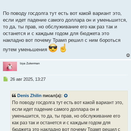
потерять вообще весь депозит.
о
с
По поводу госдолга тут есть вот какой вариант это,
т
если идет падение самого доллара он и уменьшится,
то да, ты прав, но обслуживание его как раз так и
останется и с каждым годом для бюджета это
накладно вот почему Трамп решил с ним бороться
путем уменьшения
Izya Zukerman
Н
26 авг 2025, 13:27
е
п
р
Denis Zhilin
писал(а):
о
По поводу госдолга тут есть вот какой вариант это,
ч
если идет падение самого доллара он и
и
т
уменьшится, то да, ты прав, но обслуживание его
а
как раз так и останется и с каждым годом для
н
бюджета это накладно вот почему Трамп решил с