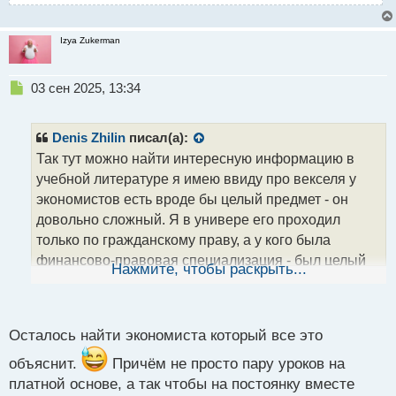
Izya Zukerman
Н
03 сен 2025, 13:34
е
п
р
Denis Zhilin
писал(а):
о
Так тут можно найти интересную информацию в
ч
учебной литературе я имею ввиду про векселя у
и
т
экономистов есть вроде бы целый предмет - он
а
довольно сложный. Я в универе его проходил
н
только по гражданскому праву, а у кого была
н
финансово-правовая специализация - был целый
ы
Нажмите, чтобы раскрыть...
й
отдельный предмет Вексельное право. У
п
экономистов и финансистов они учат более
о
с
углубленно
Осталось найти экономиста который все это
т
объяснит.
Причём не просто пару уроков на
платной основе, а так чтобы на постоянку вместе