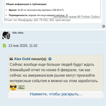
т
Отчет по Нонфарму (64.79 КБ) 382 просмотра
Wills Wilde
Н
13 янв 2026, 11:32
е
п
р
Alex Gold
писал(а):
о
Сейчас вообще еще больше людей будут ждать
ч
ближайший отчет по нонке 6 феврале, так как
и
т
сейчас на американском рынке могут произойти
а
интересные события и можно на этом заработать.
н
н
ы
Нажмите, чтобы раскрыть...
й
п
о