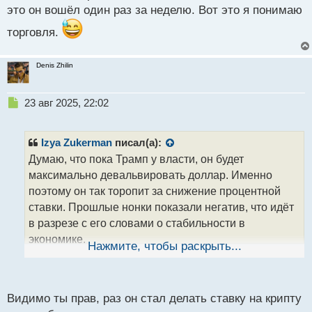
это он вошёл один раз за неделю. Вот это я понимаю
торговля.
Denis Zhilin
Н
23 авг 2025, 22:02
е
п
р
Izya Zukerman
писал(а):
о
Думаю, что пока Трамп у власти, он будет
ч
максимально девальвировать доллар. Именно
и
т
поэтому он так торопит за снижение процентной
а
ставки. Прошлые нонки показали негатив, что идёт
н
в разрезе с его словами о стабильности в
н
экономике.
ы
Нажмите, чтобы раскрыть...
й
Кстати, недавно видел статистику одного трейдера,
п
так вот он на прошлых нонках сделал около 500$, и
о
это он вошёл один раз за неделю. Вот это я
с
Видимо ты прав, раз он стал делать ставку на крипту
т
понимаю торговля.