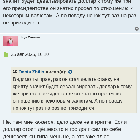
значит будет девальвировать доллар к тому же при
его президентстве он знатно просел по отношению к
некоторым валютам. А по поводу нонок тут раз на раз
не приходится.
Izya Zukerman
Н
25 авг 2025, 16:10
е
п
р
Denis Zhilin
писал(а):
о
Видимо ты прав, раз он стал делать ставку на
ч
крипту значит будет девальвировать доллар к тому
и
т
же при его президентстве он знатно просел по
а
отношению к некоторым валютам. А по поводу
н
нонок тут раз на раз не приходится.
н
ы
й
Не, там мне кажется, дело даже не в крипте. Если
п
доллар стоит дёшево,то и гос долг сам по себе
о
дешевеет, он типа меньше, а это уже плюс
с