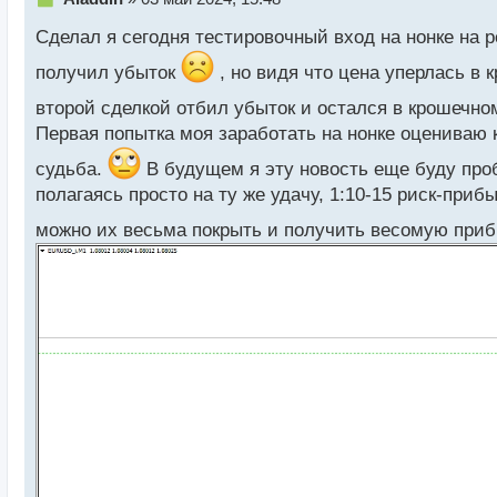
е
Сделал я сегодня тестировочный вход на нонке на 
п
р
получил убыток
, но видя что цена уперлась в 
о
ч
второй сделкой отбил убыток и остался в крошечном
и
Первая попытка моя заработать на нонке оцениваю к
т
а
судьба.
В будущем я эту новость еще буду проб
н
полагаясь просто на ту же удачу, 1:10-15 риск-приб
н
ы
можно их весьма покрыть и получить весомую при
й
п
о
с
т