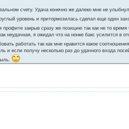
реальном счету. Удача конечно же далеко мне не улыбну
круглый уровень и притормозилась сделал еще один захо
 профите закрыв сразу же позицию так как не то время 
ак неудачная, я ожидал что на нонке бакс усилится в от
овать работать так как мне нравится какое соотношени
ыль и если получу несколько раз до удачного входа лосе
быль.