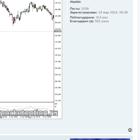
Aladdin
Посты:
1039
Зарегистрирован:
19 мар 2024, 09:39
Поблагодарили:
314 раз
Благодарил (а):
562 раза
В
е
р