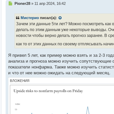
Н
Pioner28
»
11 апр 2024, 16:42
е
п
р
Мистерио
писал(а):
о
Зачем эти данные 5ти лет? Можно посмотреть как 
ч
делать по этим данным уже некоторые выводы. О
и
т
новости чтобы верно делать прогноз заранее. В ср
а
как то от этих данных по своему отплясывать начи
н
н
ы
Я привел 5 лет, как пример можно взять и за 2-3 год
й
анализа и прогноза можно изучить сопутствующие ф
п
показатели нонфарма. Также можно изучить статис
о
с
и что от нее можно ожидать на следующий месяц.
т
ВЛОЖЕНИЯ