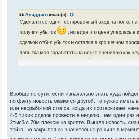
е
п
р
Аладдин
писал(а):
о
Сделал я сегодня тестировочный вход на нонке на
ч
и
получил убыток
, но видя что цена уперлась в
т
а
сделкой отбил убыток и остался в крошечном профи
н
попытка моя заработать на нонке оцениваю как неуд
н
ы
В будущем я эту новость еще буду пробовать работ
й
ту же удачу, 1:10-15 риск-прибыль и если получу н
п
о
получить весомую прибыль.
с
нонфарм майский.webp
т
Вообще по сути, если изначально знать куда пойдет
по факту новость окажется другой, то нужно иметь
или несработкой стопов, когда их протаскивает нам
4-5 тихих сделок провести в неделю, чем один раз н
2тыс$ с 70м плечом на крипте. Вышла новость, сн
тейка, но закрылся он значительно раньше в моменте