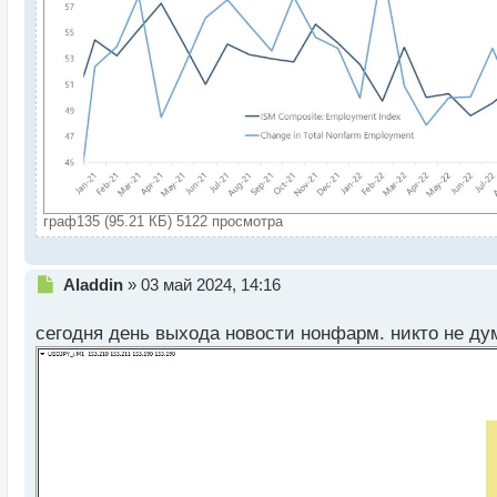
граф135 (95.21 КБ) 5122 просмотра
Н
Aladdin
»
03 май 2024, 14:16
е
п
сегодня день выхода новости нонфарм. никто не д
р
о
ч
и
т
а
н
н