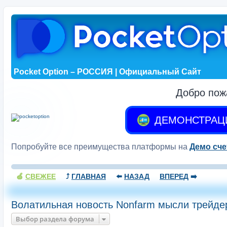
Pocket Option – РОССИЯ | Официальный Сайт
Добро пож
ДЕМОНСТРАЦ
Попробуйте все преимущества платформы на
Демо сче
🍏
СВЕЖЕЕ
⤴️
ГЛАВНАЯ
⬅️
НАЗАД
ВПЕРЕД
➡️
Волатильная новость Nonfarm мысли трейде
Выбор раздела форума