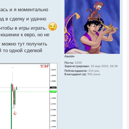
н
у
лась и я моментально
т
ь
д в сделку и удачно
с
я
к
чтобы в игры играть.
н
ношении к евро, но не
а
ч
а
я можно тут получить
л
й то одной сделкой
у
Aladdin
Посты:
1039
Зарегистрирован:
19 мар 2024, 09:39
Поблагодарили:
314 раз
Благодарил (а):
562 раза