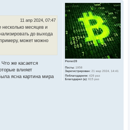
11 апр 2024, 07:47
е несколько месяцев и
нализировать до выхода
 примеру, может можно
Pioner28
. Что же касается
Посты:
1958
оторые влияет
Зарегистрирован:
21 мар 2024, 14:41
была ясна картина мира
Поблагодарили:
426 раз
Благодарил (а):
615 раз