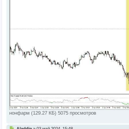
ы
й
п
о
с
т
нонфарм (129.27 КБ) 5075 просмотров
Н
Aladdin
»
03 май 2024, 15:48