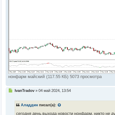
нонфарм майский (117.55 КБ) 5073 просмотра
Н
IvanTradov
»
04 май 2024, 13:54
е
п
р
Аладдин
писал(а):
о
ч
сегодня день выхода новости нонфарм. никто не д