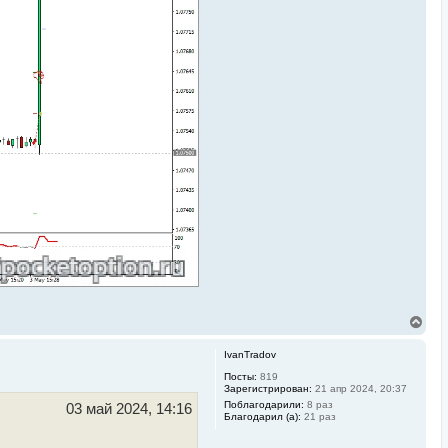
В
е
р
IvanTradov
н
у
Посты:
819
Зарегистрирован:
21 апр 2024, 20:37
т
ь
Поблагодарили:
8 раз
03 май 2024, 14:16
Благодарил (а):
21 раз
с
я
к