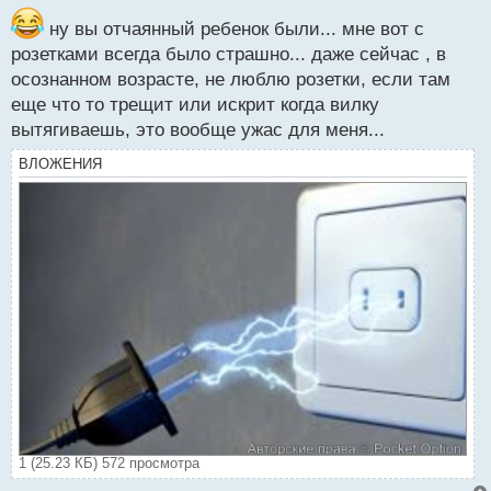
с
вернуться в те беззаботные годы
.
т
ну вы отчаянный ребенок были... мне вот с
розетками всегда было страшно... даже сейчас , в
осознанном возрасте, не люблю розетки, если там
еще что то трещит или искрит когда вилку
вытягиваешь, это вообще ужас для меня...
ВЛОЖЕНИЯ
1 (25.23 КБ) 572 просмотра