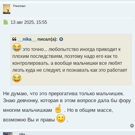
Freeman
Н
13 авг 2025, 15:55
е
п
р
__nika__
писал(а):
о
ч
это точно... любопытство иногда приводит к
и
плохим последствиям, поэтому надо его как то
т
контролировать. а вообще мальчишки все любят
а
лезть куда не следует, и познавать как это работает
н
н
ы
й
п
Не думаю, что это прерогатива только мальчишек.
о
Знаю девчонку, которая в этом вопросе дала бы фору
с
т
многим мальчишкам
. Но в общем массе,
возможно Вы и правы
.
__nika__