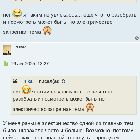
т
а
н
нет
я таким не увлекаюсь... еще что то разобрать
н
и посмотреть может быть, но электричество
ы
й
запретная тема
п
о
с
Freeman
т
Н
16 авг 2025, 13:27
е
п
р
__nika__
писал(а):
о
ч
нет
я таким не увлекаюсь... еще что то
и
разобрать и посмотреть может быть, но
т
а
электричество запретная тема
н
н
У меня раньше электричество одной из главных тем
ы
было, шарахало часто и больно. Возможно, поэтому
й
п
сейчас как - то с опаской отношусь к проводам,