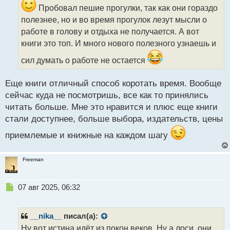
и
Пробовал пешие прогулки, так как они гораздо
т
полезнее, но и во время прогулок лезут мысли о
а
работе в голову и отдыха не получается. А вот
н
н
книги это топ. И много нового полезного узнаешь и
ы
сил думать о работе не остается
й
п
о
Еще книги отличный способ коротать время. Вообще
с
сейчас куда не посмотришь, все как то принялись
т
читать больше. Мне это нравится и плюс еще книги
стали доступнее, больше выбора, издательств, цены
приемлемые и книжные на каждом шагу
Freeman
Н
07 авг 2025, 06:32
е
п
р
__nika__
писал(а):
о
Ну вот истина идёт из покон веков. Ну а лоси, они