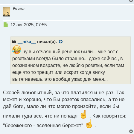
Freeman
Н
12 авг 2025, 07:55
е
п
р
__nika__
писал(а):
о
ч
ну вы отчаянный ребенок были... мне вот с
и
розетками всегда было страшно... даже сейчас , в
т
осознанном возрасте, не люблю розетки, если там
а
еще что то трещит или искрит когда вилку
н
н
вытягиваешь, это вообще ужас для меня...
ы
й
Скорей любопытный, за что платился и не раз. Так
п
может и хорошо, что Вы розеток опасались, а то не
о
с
дай боги, мало ли что могло произойти, если бы
т
пихали туда все, что ни попадя
. Как говорится:
"береженого - вселенная бережет"
.