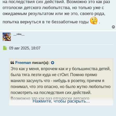
на последствия сих действий. Возможно это как раз
отголоски детского любопытства, но только уже с
ожидаемым результатом или же это, своего рода,
попытка вернуться в те беззаботные годы
.
__nika__
Н
09 авг 2025, 18:07
е
п
р
Freeman
писал(а):
о
Это как у меня, впрочем как и у большинства детей,
ч
была тяга лезти куда не стОит. Помню прямо
и
т
манило засунуть что - нибудь в розетку, причем я
а
понимал, что это опасно, но было жутко любопытно
н
посмотреть на последствия сих действий.
н
Возможно это как раз отголоски детского
ы
Нажмите, чтобы раскрыть...
й
любопытства, но только уже с ожидаемым
п
результатом или же это, своего рода, попытка
о