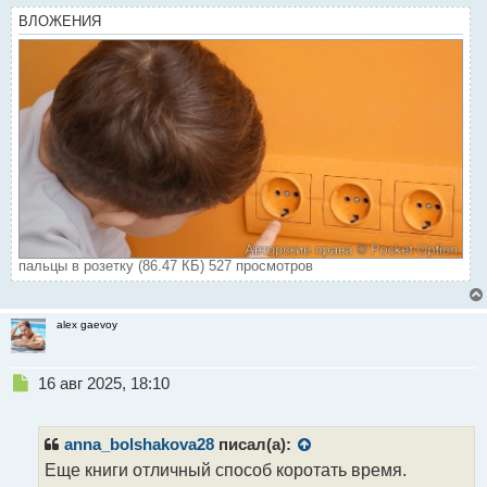
ВЛОЖЕНИЯ
пальцы в розетку (86.47 КБ) 527 просмотров
alex gaevoy
Н
16 авг 2025, 18:10
е
п
р
anna_bolshakova28
писал(а):
о
Еще книги отличный способ коротать время.
ч