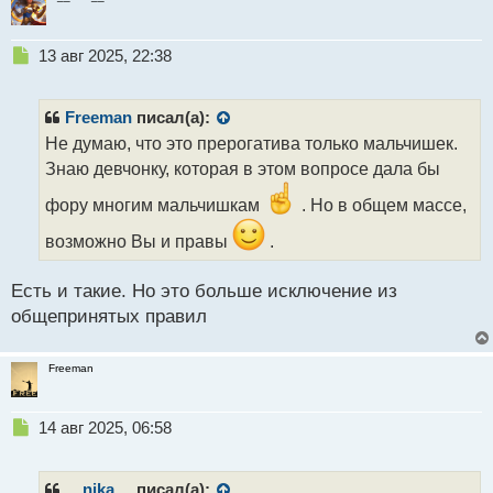
Н
13 авг 2025, 22:38
е
п
р
Freeman
писал(а):
о
Не думаю, что это прерогатива только мальчишек.
ч
Знаю девчонку, которая в этом вопросе дала бы
и
т
фору многим мальчишкам
. Но в общем массе,
а
н
возможно Вы и правы
.
н
ы
Есть и такие. Но это больше исключение из
й
п
общепринятых правил
о
с
т
Freeman
Н
14 авг 2025, 06:58
е
п
р
__nika__
писал(а):