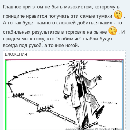
н
Главное при этом не быть мазохистом, которому в
ы
й
принципе нравится получать эти самые тумаки
.
п
А то так будет намного сложней добиться каких - то
о
с
стабильных результатов в торговле на рынке
. И
т
придем мы к тому, что "любимые" грабли будут
всегда под рукой, а точнее ногой.
ВЛОЖЕНИЯ