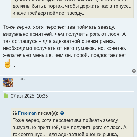
ч
должны быть в торгах, чтобы держать нас в тонусе..
и
т
иначе трейдер поймает звезду..
а
н
Тоже верно, хотя перспектива поймать звезду,
н
визуально приятней, чем получить рога от лося. А
ы
й
так соглашусь - для адекватной оценки рынка,
п
необходимо получать от него тумаков, но, конечно,
о
желательно меньше, чем он, порой, предоставляет
с
т
.
__nika__
Н
07 авг 2025, 10:35
е
п
р
Freeman
писал(а):
о
Тоже верно, хотя перспектива поймать звезду,
ч
визуально приятней, чем получить рога от лося. А
и
т
так соглашусь - для адекватной оценки рынка,