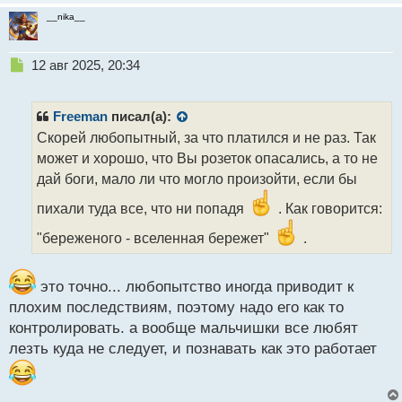
__nika__
Н
12 авг 2025, 20:34
е
п
р
Freeman
писал(а):
о
Скорей любопытный, за что платился и не раз. Так
ч
может и хорошо, что Вы розеток опасались, а то не
и
т
дай боги, мало ли что могло произойти, если бы
а
пихали туда все, что ни попадя
. Как говорится:
н
н
"береженого - вселенная бережет"
.
ы
й
п
это точно... любопытство иногда приводит к
о
плохим последствиям, поэтому надо его как то
с
т
контролировать. а вообще мальчишки все любят
лезть куда не следует, и познавать как это работает