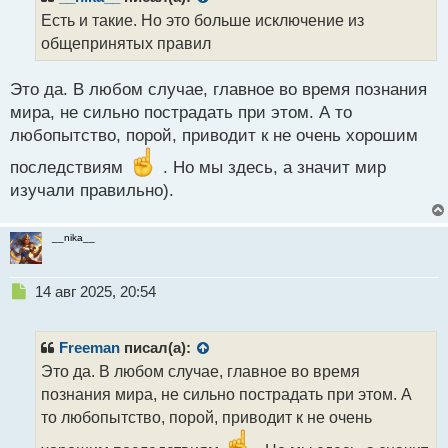
о
Есть и такие. Но это больше исключение из
ч
общепринятых правил
и
т
а
Это да. В любом случае, главное во время познания
н
мира, не сильно пострадать при этом. А то
н
любопытство, порой, приводит к не очень хорошим
ы
й
последствиям
. Но мы здесь, а значит мир
п
изучали правильно).
о
с
т
__nika__
Н
14 авг 2025, 20:54
е
п
р
Freeman
писал(а):
о
Это да. В любом случае, главное во время
ч
познания мира, не сильно пострадать при этом. А
и
т
то любопытство, порой, приводит к не очень
а