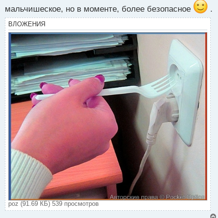
п
мальчишеское, но в моменте, более безопасное
.
о
с
ВЛОЖЕНИЯ
т
poz (91.69 КБ) 539 просмотров