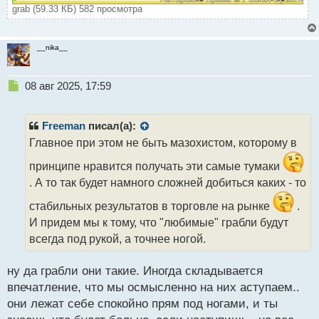
grab (59.33 КБ) 582 просмотра
__nika__
Н
08 авг 2025, 17:59
е
п
р
Freeman
писал(а):
о
Главное при этом не быть мазохистом, которому в
ч
и
принципе нравится получать эти самые тумаки
т
. А то так будет намного сложней добиться каких - то
а
н
стабильных результатов в торговле на рынке
.
н
И придем мы к тому, что "любимые" грабли будут
ы
всегда под рукой, а точнее ногой.
й
п
о
ну да грабли они такие. Иногда складывается
с
впечатление, что мы осмысленно на них аступаем..
т
они лежат себе спокойно прям под ногами, и ты