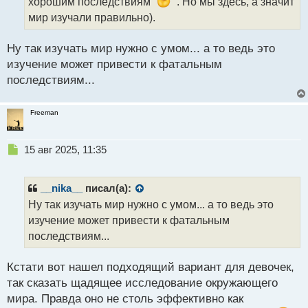
хорошим последствиям
. Но мы здесь, а значит
н
н
мир изучали правильно).
ы
й
Ну так изучать мир нужно с умом... а то ведь это
п
изучение может привести к фатальным
о
с
последствиям...
т
Freeman
Н
15 авг 2025, 11:35
е
п
р
__nika__
писал(а):
о
Ну так изучать мир нужно с умом... а то ведь это
ч
изучение может привести к фатальным
и
т
последствиям...
а
н
Кстати вот нашел подходящий вариант для девочек,
н
так сказать щадящее исследование окружающего
ы
й
мира. Правда оно не столь эффективно как