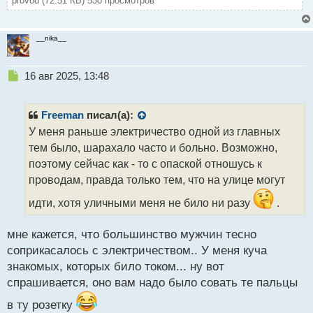
provod (72.51 КБ) 530 просмотров
__nika__
Н
16 авг 2025, 13:48
е
п
р
Freeman
писал(а):
о
У меня раньше электричество одной из главных
ч
тем было, шарахало часто и больно. Возможно,
и
т
поэтому сейчас как - то с опаской отношусь к
а
проводам, правда только тем, что на улице могут
н
н
идти, хотя уличными меня не било ни разу
.
ы
й
мне кажется, что большинство мужчин тесно
п
соприкасалось с электричеством.. У меня куча
о
с
знакомых, которых било током... ну вот
т
спрашивается, оно вам надо было совать те пальцы
в ту розетку