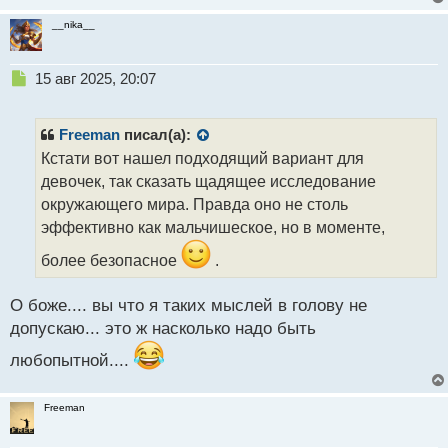
__nika__
Н
15 авг 2025, 20:07
е
п
р
Freeman
писал(а):
о
Кстати вот нашел подходящий вариант для
ч
девочек, так сказать щадящее исследование
и
т
окружающего мира. Правда оно не столь
а
эффективно как мальчишеское, но в моменте,
н
н
более безопасное
.
ы
й
О боже.... вы что я таких мыслей в голову не
п
допускаю... это ж насколько надо быть
о
с
любопытной....
т
Freeman