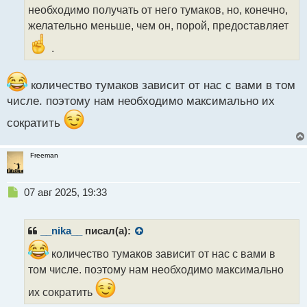
а
необходимо получать от него тумаков, но, конечно,
н
желательно меньше, чем он, порой, предоставляет
н
ы
.
й
п
о
количество тумаков зависит от нас с вами в том
с
числе. поэтому нам необходимо максимально их
т
сократить
Freeman
Н
07 авг 2025, 19:33
е
п
р
__nika__
писал(а):
о
ч
количество тумаков зависит от нас с вами в
и
том числе. поэтому нам необходимо максимально
т
а
их сократить
н