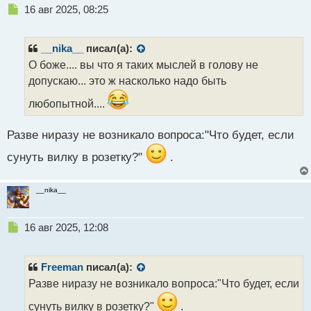
Н
16 авг 2025, 08:25
е
п
р
__nika__
писал(а):
о
О боже.... вы что я таких мыслей в голову не
ч
допускаю... это ж насколько надо быть
и
т
любопытной....
а
н
н
Разве ниразу не возникало вопроса:"Что будет, если
ы
сунуть вилку в розетку?"
.
й
п
о
__nika__
с
т
Н
16 авг 2025, 12:08
е
п
р
Freeman
писал(а):
о
Разве ниразу не возникало вопроса:"Что будет, если
ч
и
сунуть вилку в розетку?"
.