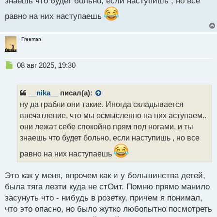
знаешь что будет больно, если наступишь , но все
равно на них наступаешь
Freeman
Н
08 авг 2025, 19:30
е
п
р
__nika__
писал(а):
о
ну да грабли они такие. Иногда складывается
ч
впечатление, что мы осмысленно на них аступаем..
и
т
они лежат себе спокойно прям под ногами, и ты
а
знаешь что будет больно, если наступишь , но все
н
н
равно на них наступаешь
ы
й
Это как у меня, впрочем как и у большинства детей,
п
была тяга лезти куда не стОит. Помню прямо манило
о
с
засунуть что - нибудь в розетку, причем я понимал,
т
что это опасно, но было жутко любопытно посмотреть