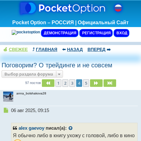
Pocket Option – РОССИЯ | Официальный Сайт
ДЕМОНСТРАЦИЯ
РЕГИСТРАЦИЯ
ВХОД
🍏
СВЕЖЕЕ
⤴️
ГЛАВНАЯ
⬅️
НАЗАД
ВПЕРЕД
➡️
Поговорим? О трейдинге и не совсем
Выбор раздела форума
1
2
3
4
5
Пред.
След.
След.
97 постов
anna_bolshakova28
Н
06 авг 2025, 09:15
е
п
р
alex gaevoy
писал(а):
о
Я обычно либо в книгу ухожу с головой, либо в кино
ч