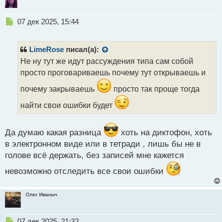
Н
07 дек 2025, 15:44
е
п
р
LimeRose
писал(а):
о
Не ну тут же идут рассуждения типа сам собой
ч
просто проговариваешь почему тут открываешь и
и
т
почему закрываешь
просто так проще тогда
а
н
найти свои ошибки будет
н
ы
й
Да думаю какая разница
хоть на диктофон, хоть
п
в электронном виде или в тетради , лишь бы не в
о
голове всё держать, без записей мне кажется
с
т
невозможно отследить все свои ошибки
Олег Иваныч
Н
07 дек 2025, 21:32