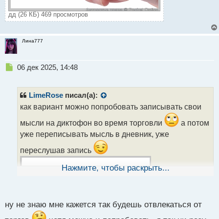
дд (26 КБ) 469 просмотров
Лина777
Н
06 дек 2025, 14:48
е
п
р
LimeRose
писал(а):
о
как вариант можно попробовать записывать свои
ч
и
мысли на диктофон во время торговли
а потом
т
уже переписывать мысль в дневник, уже
а
н
переслушав запись
н
ы
Нажмите, чтобы раскрыть...
й
п
о
с
ну не знаю мне кажется так будешь отвлекаться от
т