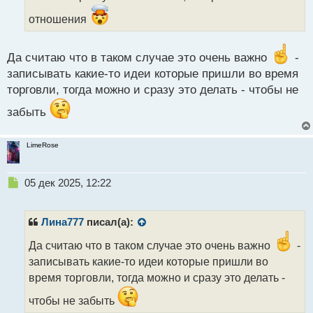
ы
отношения
й
п
о
Да считаю что в таком случае это очень важно
-
с
т
записывать какие-то идеи которые пришли во время
торговли, тогда можно и сразу это делать - чтобы не
забыть
LimeRose
Н
05 дек 2025, 12:22
е
п
р
Лина777
писал(а):
о
ч
Да считаю что в таком случае это очень важно
-
и
записывать какие-то идеи которые пришли во
т
время торговли, тогда можно и сразу это делать -
а
н
чтобы не забыть
н