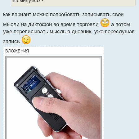
на минутках?
п
о
с
как вариант можно попробовать записывать свои
т
мысли на диктофон во время торговли
а потом
уже переписывать мысль в дневник, уже переслушав
запись
ВЛОЖЕНИЯ