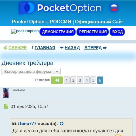
Pocket Option – РОССИЯ | Официальный Сайт
ДЕМОНСТРАЦИЯ
РЕГИСТРАЦИЯ
ВХОД
🍏
СВЕЖЕЕ
⤴️
ГЛАВНАЯ
⬅️
НАЗАД
ВПЕРЕД
➡️
Дневник трейдера
Выбор раздела форума
1
2
3
4
5
6
Пред.
117 постов
LimeRose
Н
01 дек 2025, 10:57
е
п
р
Лина777
писал(а):
о
Да я делаю для себя записи когда случаются для
ч