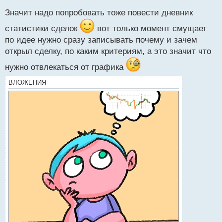
н
Значит надо попробовать тоже повести дневник
ы
й
статистики сделок
вот только момент смущает
п
по идее нужно сразу записывать почему и зачем
о
открыл сделку, по каким критериям, а это значит что
с
т
нужно отвлекаться от графика
ВЛОЖЕНИЯ