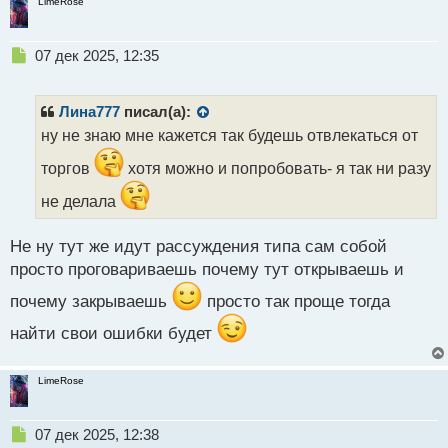
LimeRose
Н
07 дек 2025, 12:35
е
п
р
Лина777
писал(а):
о
ну не знаю мне кажется так будешь отвлекаться от
ч
и
торгов
хотя можно и попробовать- я так ни разу
т
а
не делала
н
н
Не ну тут же идут рассуждения типа сам собой
ы
просто проговариваешь почему тут открываешь и
й
п
почему закрываешь
просто так проще тогда
о
с
найти свои ошибки будет
т
LimeRose
Н
07 дек 2025, 12:38