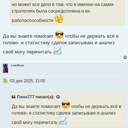
т
но может все дело в том, что я именно на самих
а
стратегиях была сосредоточена и их
н
н
работоспособности
ы
й
п
Да вы знаете помогает
чтобы не держать всё в
о
голове- и статистику сделок записываю и анализ
с
т
свой могу перечитать
LimeRose
Н
03 дек 2025, 11:00
е
п
р
Лина777
писал(а):
о
ч
Да вы знаете помогает
чтобы не держать всё в
и
голове- и статистику сделок записываю и анализ
т
а
свой могу перечитать
н