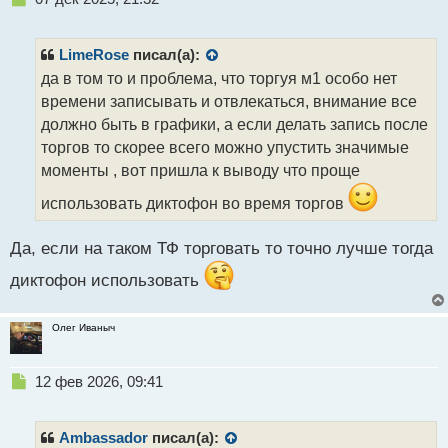
е
п
р
LimeRose
писал(а):
о
да в том то и проблема, что торгуя м1 особо нет
ч
времени записывать и отвлекаться, внимание все
и
т
должно быть в графики, а если делать запись после
а
торгов то скорее всего можно упустить значимые
н
моменты , вот пришла к выводу что проще
н
ы
использовать диктофон во время торгов
й
п
Да, если на таком ТФ торговать то точно лучше тогда
о
с
диктофон использовать
т
Олег Иваныч
Н
12 фев 2026, 09:41
е
п
р
Ambassador
писал(а):