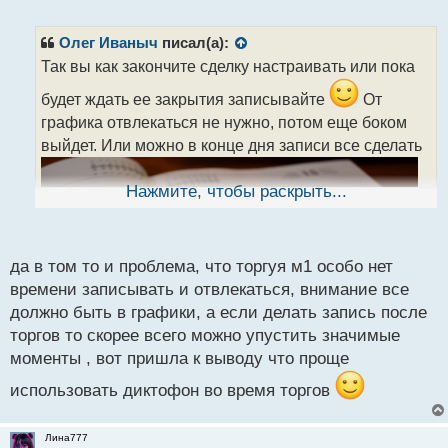
е
п
р
Олег Иваныч
писал(а):
о
Так вы как закончите сделку настраивать или пока
ч
и
будет ждать ее закрытия записывайте
От
т
графика отвлекаться не нужно, потом еще боком
а
выйдет. Или можно в конце дня записи все сделать
н
н
ы
Нажмите, чтобы раскрыть...
й
п
о
с
да в том то и проблема, что торгуя м1 особо нет
т
времени записывать и отвлекаться, внимание все
должно быть в графики, а если делать запись после
торгов то скорее всего можно упустить значимые
моменты , вот пришла к выводу что проще
использовать диктофон во время торгов
Лина777