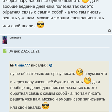
и через пару часов всё будете помнить
да и
вообще ведение дневника полезна так как это
обратная связь с самим собой - а что там писать
решать уже вам, можно и эмоции свои записывать
или свой анализ
LimeRose
Н
04 дек 2025, 11:21
е
п
р
Лина777
писал(а):
о
ч
ну не обязательно же сразу писать
я думаю что
и
и через пару часов всё будете помнить
да и
т
а
вообще ведение дневника полезна так как это
н
обратная связь с самим собой - а что там писать
н
решать уже вам, можно и эмоции свои записывать
ы
й
или свой анализ
п