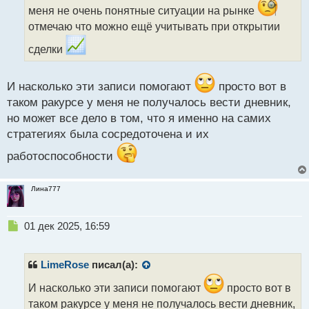
и
меня не очень понятные ситуации на рынке
т
отмечаю что можно ещё учитывать при открытии
а
н
сделки
н
ы
й
И насколько эти записи помогают
просто вот в
п
таком ракурсе у меня не получалось вести дневник,
о
но может все дело в том, что я именно на самих
с
т
стратегиях была сосредоточена и их
работоспособности
Лина777
Н
01 дек 2025, 16:59
е
п
р
LimeRose
писал(а):
о
ч
И насколько эти записи помогают
просто вот в
и
таком ракурсе у меня не получалось вести дневник,