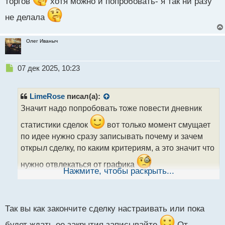
торгов
хотя можно и попробовать- я так ни разу
не делала
Олег Иваныч
Н
07 дек 2025, 10:23
е
п
р
LimeRose
писал(а):
о
Значит надо попробовать тоже повести дневник
ч
и
статистики сделок
вот только момент смущает
т
по идее нужно сразу записывать почему и зачем
а
открыл сделку, по каким критериям, а это значит что
н
н
нужно отвлекаться от графика
ы
Нажмите, чтобы раскрыть...
й
п
о
с
Так вы как закончите сделку настраивать или пока
т
будет ждать ее закрытия записывайте
От