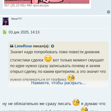
567 (25.23 КБ) 494 просмотра
Лина777
Н
03 дек 2025, 14:13
е
п
р
LimeRose
писал(а):
о
Значит надо попробовать тоже повести дневник
ч
и
статистики сделок
вот только момент смущает
т
по идее нужно сразу записывать почему и зачем
а
открыл сделку, по каким критериям, а это значит что
н
н
нужно отвлекаться от графика
ы
Нажмите, чтобы раскрыть...
й
п
о
с
т
ну не обязательно же сразу писать
я думаю что