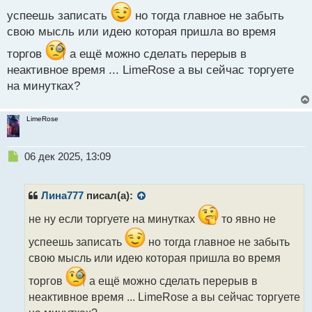
п
о
успеешь записать
но тогда главное не забыть
с
свою мысль или идею которая пришла во время
т
торгов
а ещё можно сделать перерыв в
неактивное время ... LimeRose а вы сейчас торгуете
на минутках?
LimeRose
Н
06 дек 2025, 13:09
е
п
р
Лина777
писал(а):
о
ч
не ну если торгуете на минутках
то явно не
и
успеешь записать
но тогда главное не забыть
т
а
свою мысль или идею которая пришла во время
н
торгов
а ещё можно сделать перерыв в
н
ы
неактивное время ... LimeRose а вы сейчас торгуете
й