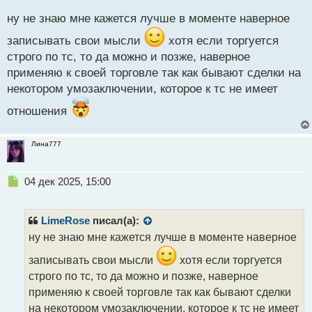
о
с
ну не знаю мне кажется лучше в моменте наверное
т
записывать свои мысли
хотя если торгуется
строго по тс, то да можно и позже, наверное
применяю к своей торговле так как бывают сделки на
некотором умозаключении, которое к тс не имеет
отношения
Лина777
Н
04 дек 2025, 15:00
е
п
р
LimeRose
писал(а):
о
ну не знаю мне кажется лучше в моменте наверное
ч
и
записывать свои мысли
хотя если торгуется
т
строго по тс, то да можно и позже, наверное
а
применяю к своей торговле так как бывают сделки
н
н
на некотором умозаключении, которое к тс не имеет