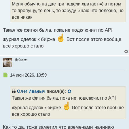
о
Меня обычно на две три недели хватает =) а потом
ч
то пропущу, то лень, то забуду. Знаю что полезно, но
и
т
все никак
а
н
Такая же фигня была, пока не подключил по API
н
ы
журнал сделок к бирже
Вот после этого вообще
й
все хорошо стало
п
о
с
Добрыня
т
Н
14 июн 2026, 10:59
е
п
р
Олег Иваныч
писал(а):
о
Такая же фигня была, пока не подключил по API
ч
и
журнал сделок к бирже
Вот после этого вообще
т
все хорошо стало
а
н
н
Как то да, тоже заметил что временами начинаю