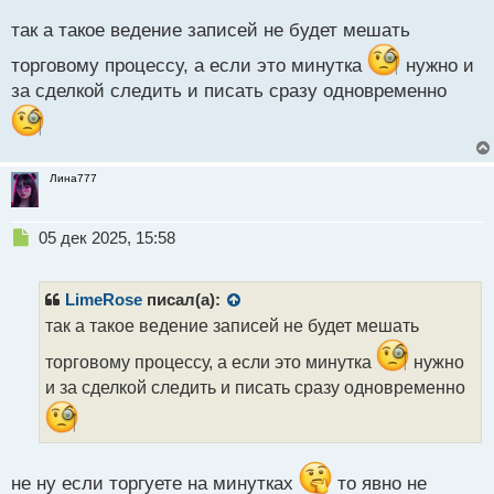
ы
так а такое ведение записей не будет мешать
й
п
торговому процессу, а если это минутка
нужно и
о
за сделкой следить и писать сразу одновременно
с
т
Лина777
Н
05 дек 2025, 15:58
е
п
р
LimeRose
писал(а):
о
так а такое ведение записей не будет мешать
ч
и
торговому процессу, а если это минутка
нужно
т
и за сделкой следить и писать сразу одновременно
а
н
н
ы
й
не ну если торгуете на минутках
то явно не