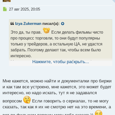
Н
27 авг 2025, 20:05
е
п
р
Izya Zukerman
писал(а):
о
ч
Это да, ты прав.
Если делать фильмы чисто
и
про процесс торговли, то они будут популярны
т
только у трейдеров, а остальную ЦА, не удастся
а
забрать. Поэтому делают так, чтобы всем было
н
н
интересно.
ы
Можешь посоветовать ещё какой нибудь фильм или
Нажмите, чтобы раскрыть...
й
п
сериал про трейдинг?
о
с
Мне кажется, можно найти и документалки про биржи
т
и как там все устроено, мне кажется, это может будет
интересно, но надо искать, тут я не задавался
вопросом
Если говорить о сериалах, то не могу
сказать, так как я их не смотрю нет на это времени, а