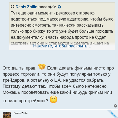
п
р
Denis Zhilin
писал(а):
о
Тут еще один момент - режиссер старается
ч
подстроиться под массовую аудиторию, чтобы было
и
т
интересно смотреть, так как если рассказывать
а
только про биржу, то это уже будет больше походить
н
на документалку и часть народа просто не будет
н
смотреть вот они и стараются и сделать акцент на
ы
Нажмите, чтобы раскрыть...
й
личности и добавить допом его работу на бирже,
п
что логично
Просто сухие сводки это не
о
с
так интересно))
т
Это да, ты прав.
Если делать фильмы чисто про
процесс торговли, то они будут популярны только у
трейдеров, а остальную ЦА, не удастся забрать.
Поэтому делают так, чтобы всем было интересно.
Можешь посоветовать ещё какой нибудь фильм или
сериал про трейдинг?
Denis Zhilin