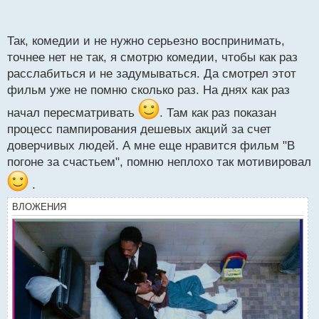
- есть с элементом боевика или фантастика там...
п
По поводу Psycho мне кажется он придет и пояснит
о
с
сам.
Так, комедии и не нужно серьезно воспринимать,
т
З.Ы. Вот, кстати, фильм, настольная книга
точнее нет не так, я смотрю комедии, чтобы как раз
трейдинга, как говорится)) Наверное, один из
расслабиться и не задумываться. Да смотрел этот
самых известных)) Смотрел?
фильм уже не помню сколько раз. На днях как раз
начал пересматривать
. Там как раз показан
процесс пампирования дешевых акций за счет
доверчивых людей. А мне еще нравится фильм "В
погоне за счастьем", помню неплохо так мотивировал
.
ВЛОЖЕНИЯ