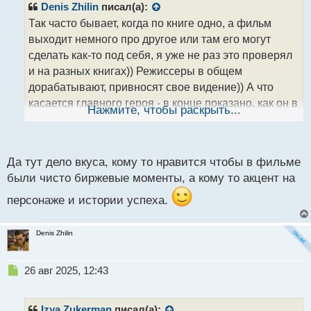
р
Denis Zhilin
писал(а):
о
Так часто бывает, когда по книге одно, а фильм
ч
выходит немного про другое или там его могут
и
т
сделать как-то под себя, я уже не раз это проверял
а
и на разных книгах)) Режиссеры в общем
н
дорабатывают, привносят свое видение)) А что
н
касается главного героя - в конце показано, как он в
ы
Нажмите, чтобы раскрыть...
й
тюрьме за счет денег по сути облегчил себе жизнь, а
п
если говорить про коуча - тут да, он стал мирового
о
уровня, тут как говорится, харизму и талант не
с
Да тут дело вкуса, кому то нравится чтобы в фильме
пропьешь и не прокуришь. А что сказать про другие
т
были чисто биржевые моменты, а кому то акцент на
фильмы, которые ты написал я их тоже видел, но
про волка с Уолл-стрит я его считаю номером 1 это
персонаже и истории успеха.
мое субъективное мнение для каждого здесь свой
Denis Zhilin
фильм может быть
Н
26 авг 2025, 12:43
е
п
р
Izya Zukerman
писал(а):