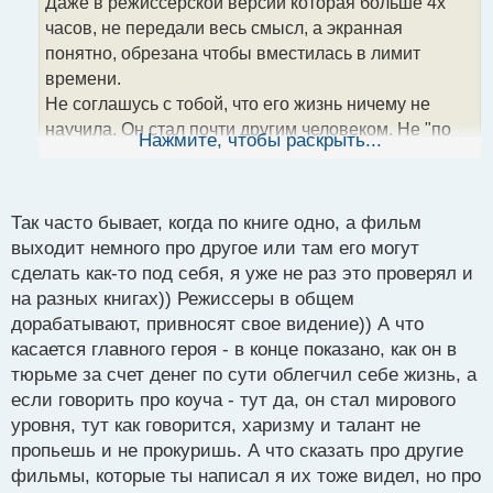
Даже в режиссерской версии которая больше 4х
ч
часов, не передали весь смысл, а экранная
и
т
понятно, обрезана чтобы вместилась в лимит
а
времени.
н
Не соглашусь с тобой, что его жизнь ничему не
н
научила. Он стал почти другим человеком. Не "по
ы
Нажмите, чтобы раскрыть...
й
сути коучем", а именно Коучем с мировым
п
признанием среди продажников. Линия продажи
о
это его метод. Многие по нему работают.
с
Так часто бывает, когда по книге одно, а фильм
Сомневаюсь, что этот фильм можно назвать номер
т
выходит немного про другое или там его могут
1 про трейдинг. Уолл стрит; Игра на понижение;
сделать как-то под себя, я уже не раз это проверял и
Предел риска. Вот эти фильмы действительно
на разных книгах)) Режиссеры в общем
передают атмосферу торговли.
дорабатывают, привносят свое видение)) А что
касается главного героя - в конце показано, как он в
тюрьме за счет денег по сути облегчил себе жизнь, а
если говорить про коуча - тут да, он стал мирового
уровня, тут как говорится, харизму и талант не
пропьешь и не прокуришь. А что сказать про другие
фильмы, которые ты написал я их тоже видел, но про