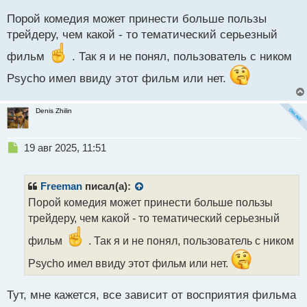
и
Порой комедия может принести больше пользы
т
а
трейдеру, чем какой - то тематический серьезный
н
н
фильм
. Так я и не понял, пользователь с ником
ы
Psycho имел ввиду этот фильм или нет.
й
п
о
Denis Zhilin
с
т
Н
19 авг 2025, 11:51
е
п
р
Freeman
писал(а):
о
Порой комедия может принести больше пользы
ч
трейдеру, чем какой - то тематический серьезный
и
т
фильм
. Так я и не понял, пользователь с ником
а
н
Psycho имел ввиду этот фильм или нет.
н
ы
Тут, мне кажется, все зависит от восприятия фильма
й