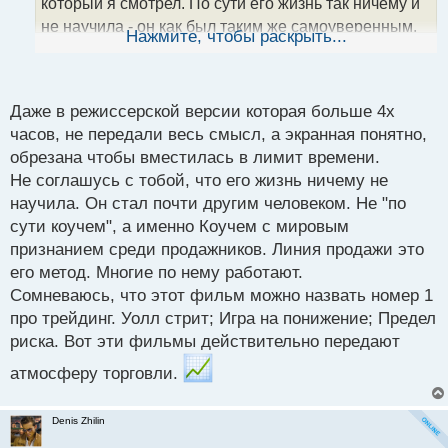
который я смотрел. По сути его жизнь так ничему и
н
не научила - он как был таким же самоуверенным,
ы
Нажмите, чтобы раскрыть...
й
таким и остался после отсидки и по сути стал уже
п
коучем. Я так понимаю у него был запрет на
о
занятие финансовыми рынками был. Считаю, что
с
Даже в режиссерской версии которая больше 4х
т
про трейдинг этот фильм номер один!))
часов, не передали весь смысл, а экранная понятно,
обрезана чтобы вместилась в лимит времени.
Не соглашусь с тобой, что его жизнь ничему не
научила. Он стал почти другим человеком. Не "по
сути коучем", а именно Коучем с мировым
признанием среди продажников. Линия продажи это
его метод. Многие по нему работают.
Сомневаюсь, что этот фильм можно назвать номер 1
про трейдинг. Уолл стрит; Игра на понижение; Предел
риска. Вот эти фильмы действительно передают
атмосферу торговли.
Denis Zhilin