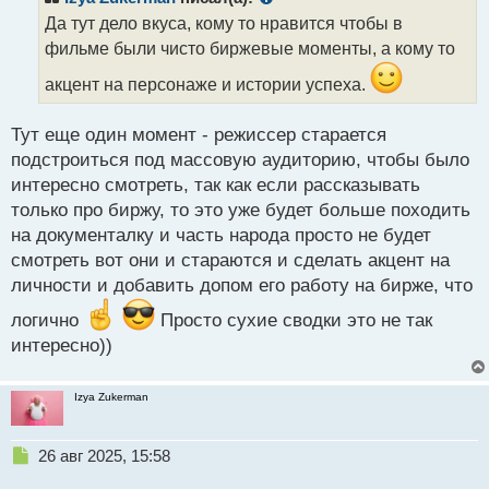
о
Да тут дело вкуса, кому то нравится чтобы в
ч
фильме были чисто биржевые моменты, а кому то
и
т
акцент на персонаже и истории успеха.
а
н
н
Тут еще один момент - режиссер старается
ы
подстроиться под массовую аудиторию, чтобы было
й
интересно смотреть, так как если рассказывать
п
только про биржу, то это уже будет больше походить
о
с
на документалку и часть народа просто не будет
т
смотреть вот они и стараются и сделать акцент на
личности и добавить допом его работу на бирже, что
логично
Просто сухие сводки это не так
интересно))
Izya Zukerman
Н
26 авг 2025, 15:58
е