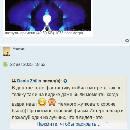
патруль времени (49.59 КБ) 1073 просмотра
Freeman
Н
22 авг 2025, 18:52
е
п
р
Denis Zhilin
писал(а):
о
В детстве тоже фантастику любил смотреть, как по
ч
телику так и на видике даже были моменты когда
и
т
вздрагивал
Немного жутковато короче
а
было)) Про космос хороший фильм Интерстеллар и
н
н
пожалуй один из лучших, что я видел - это
ы
марсианин, вот больше всего понравился. По
Нажмите, чтобы раскрыть...
й