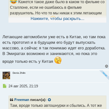
Кажется такое даже было в каком то фильме со
а
Сталлоне, если не ошибаюсь в фильме
н
н
разрушитель. Но что то мы никак к этим летающим
ы
Нажмите, чтобы раскрыть...
аппаратам не придет
Хотя я слышал что в
й
п
Эмиратах активно занимаются этой разработкой.
о
с
Летающие автомобили уже есть в Китае, но там пока
т
есть прототип и в будущем его будут выпускать
массово, а сейчас я так понимаю идет его доработка.
В Эмиратах возможно и занимаются, но пока это
вроде только есть у Китая
Denis Zhilin
Н
24 авг 2025, 21:19
е
п
р
Freeman
писал(а):
о
Там, вроде только автошнурки и сбылись. А тот же
ч