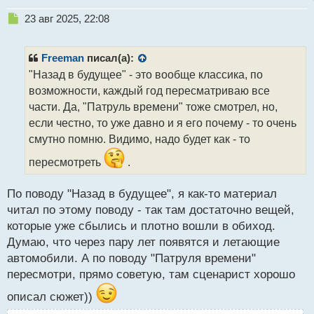
Н
23 авг 2025, 22:08
е
п
р
Freeman
писал(а):
о
"Назад в будущее" - это вообще классика, по
ч
возможности, каждый год пересматриваю все
и
т
части. Да, "Патруль времени" тоже смотрел, но,
а
если честно, то уже давно и я его почему - то очень
н
смутно помню. Видимо, надо будет как - то
н
ы
пересмотреть
.
й
п
По поводу "Назад в будущее", я как-то материал
о
с
читал по этому поводу - так там достаточно вещей,
т
которые уже сбылись и плотно вошли в обиход.
Думаю, что через пару лет появятся и летающие
автомобили. А по поводу "Патруля времени"
пересмотри, прямо советую, там сценарист хорошо
описал сюжет))