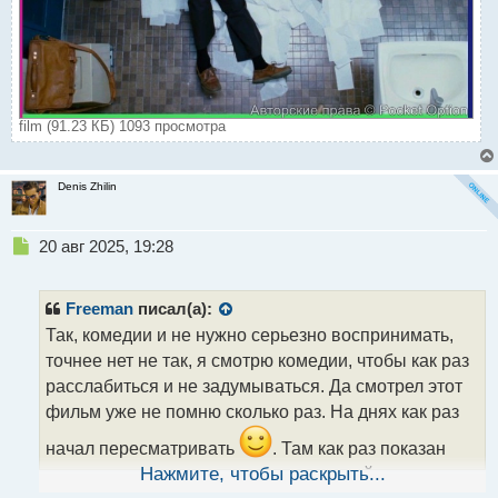
film (91.23 КБ) 1093 просмотра
Denis Zhilin
Н
20 авг 2025, 19:28
е
п
р
Freeman
писал(а):
о
Так, комедии и не нужно серьезно воспринимать,
ч
точнее нет не так, я смотрю комедии, чтобы как раз
и
т
расслабиться и не задумываться. Да смотрел этот
а
фильм уже не помню сколько раз. На днях как раз
н
н
начал пересматривать
. Там как раз показан
ы
процесс пампирования дешевых акций за счет
Нажмите, чтобы раскрыть...
й