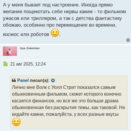
й
А у меня бывает под настроение. Иногда прямо
п
желание пощекотать себе нервы каким - то фильмом
о
ужасов или триллером, а так с детства фантастику
с
обожаю, особенно про перемещение во времени,
т
космос или роботов
.
Izya Zukerman
Н
21 авг 2025, 12:24
е
п
р
Panel
писал(а):
о
Лично мне Волк с Уолл Стрит показался самым
ч
обыкновенным фильмом, сюжет которого конечно
и
т
касается финансов, но все же это больше драма
а
обыкновенная без раскрытия темы, как таковой. Не
н
кидайте камни, пожалуйста, у всех разные вкусы
н
ы
й