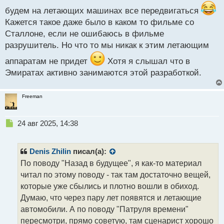
т
будем на летающих машинах все передвигаться
Кажется такое даже было в каком то фильме со
Сталлоне, если не ошибаюсь в фильме
разрушитель. Но что то мы никак к этим летающим
аппаратам не придет
Хотя я слышал что в
Эмиратах активно занимаются этой разработкой.
Freeman
Н
24 авг 2025, 14:38
е
п
р
Denis Zhilin
писал(а):
о
По поводу "Назад в будущее", я как-то материал
ч
читал по этому поводу - так там достаточно вещей,
и
т
которые уже сбылись и плотно вошли в обиход.
а
Думаю, что через пару лет появятся и летающие
н
автомобили. А по поводу "Патруля времени"
н
пересмотри, прямо советую, там сценарист хорошо
ы