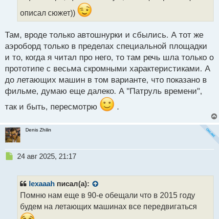
й
описал сюжет))
п
о
с
Там, вроде только автошнурки и сбылись. А тот же
т
аэроборд только в пределах специальной площадки
и то, когда я читал про него, то там речь шла только о
прототипе с весьма скромными характеристиками. А
до летающих машин в том варианте, что показано в
фильме, думаю еще далеко. А "Патруль времени",
так и быть, пересмотрю
.
Denis Zhilin
Н
24 авг 2025, 21:17
е
п
р
lexaaah
писал(а):
о
Помню нам еще в 90-е обещали что в 2015 году
ч
будем на летающих машинах все передвигаться
и
т