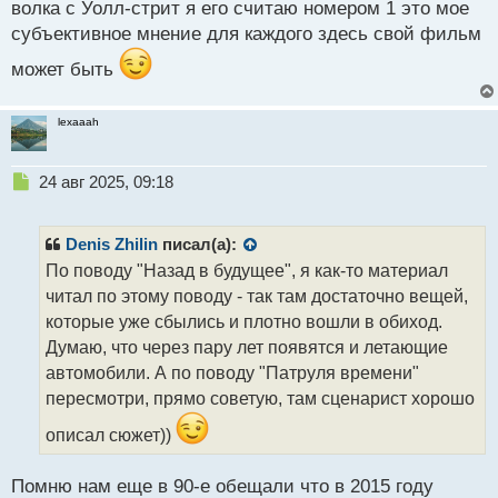
волка с Уолл-стрит я его считаю номером 1 это мое
субъективное мнение для каждого здесь свой фильм
может быть
lexaaah
Н
24 авг 2025, 09:18
е
п
р
Denis Zhilin
писал(а):
о
По поводу "Назад в будущее", я как-то материал
ч
читал по этому поводу - так там достаточно вещей,
и
т
которые уже сбылись и плотно вошли в обиход.
а
Думаю, что через пару лет появятся и летающие
н
автомобили. А по поводу "Патруля времени"
н
пересмотри, прямо советую, там сценарист хорошо
ы
й
описал сюжет))
п
о
с
Помню нам еще в 90-е обещали что в 2015 году