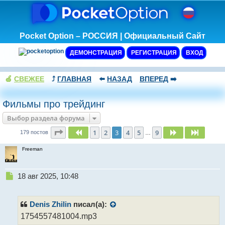
Pocket Option – РОССИЯ | Официальный Сайт
ДЕМОНСТРАЦИЯ
РЕГИСТРАЦИЯ
ВХОД
🍏
СВЕЖЕЕ
⤴️
ГЛАВНАЯ
⬅️
НАЗАД
ВПЕРЕД
➡️
Фильмы про трейдинг
Выбор раздела форума
Страница
3
из
9
1
2
3
4
5
9
Пред.
След.
След.
179 постов
…
Freeman
Н
18 авг 2025, 10:48
е
п
р
Denis Zhilin
писал(а):
о
1754557481004.mp3
ч