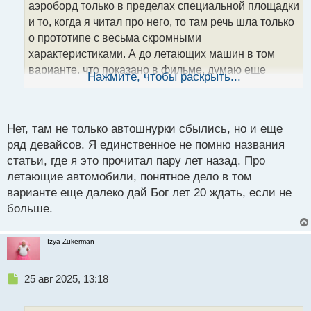
аэроборд только в пределах специальной площадки
и
т
и то, когда я читал про него, то там речь шла только
а
о прототипе с весьма скромными
н
характеристиками. А до летающих машин в том
н
варианте, что показано в фильме, думаю еще
ы
Нажмите, чтобы раскрыть...
й
далеко. А "Патруль времени", так и быть,
п
пересмотрю
.
о
с
Нет, там не только автошнурки сбылись, но и еще
т
ряд девайсов. Я единственное не помню названия
статьи, где я это прочитал пару лет назад. Про
летающие автомобили, понятное дело в том
варианте еще далеко дай Бог лет 20 ждать, если не
больше.
Izya Zukerman
Н
25 авг 2025, 13:18
е
п