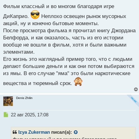
п
Фильм классный и во многом благодаря игре
о
с
ДиКаприо.
Неплохо освещен рынок мусорных
т
акций, ну и конечно бытовые моменты.
После просмотра фильма я прочитал книгу Джордана
Белфорда, и как оказалось, часть из его истории
вообще не вошли в фильм, хотя и были важными
элементами.
Его жизнь это наглядный пример того, что с людьми
делают большие деньги и как они потом выбираются
из ямы. В его случае "яма" это были наркотические
вещества и тюремный срок.
Denis Zhilin
Н
22 авг 2025, 17:08
е
п
р
Izya Zukerman
писал(а):
о