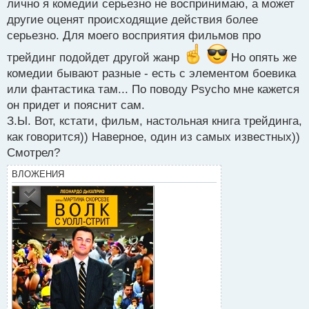
п
лично я комедии серьезно не воспринимаю, а может
о
другие оценят происходящие действия более
с
серьезно. Для моего восприятия фильмов про
т
трейдинг подойдет другой жанр
Но опять же
комедии бывают разные - есть с элементом боевика
или фантастика там... По поводу Psycho мне кажется
он придет и пояснит сам.
З.Ы. Вот, кстати, фильм, настольная книга трейдинга,
как говорится)) Наверное, один из самых известных))
Смотрел?
ВЛОЖЕНИЯ