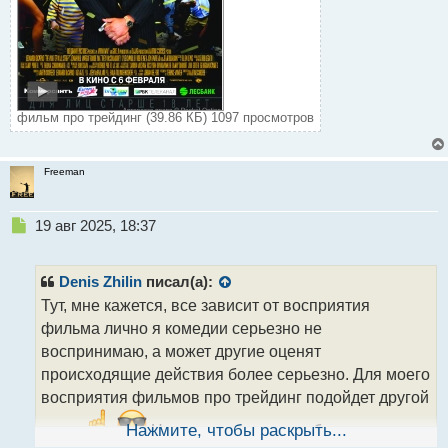
фильм про трейдинг (39.86 КБ) 1097 просмотров
Freeman
Н
19 авг 2025, 18:37
е
п
р
Denis Zhilin
писал(а):
о
Тут, мне кажется, все зависит от восприятия
ч
фильма лично я комедии серьезно не
и
т
воспринимаю, а может другие оценят
а
происходящие действия более серьезно. Для моего
н
восприятия фильмов про трейдинг подойдет другой
н
ы
жанр
Нажмите, чтобы раскрыть...
Но опять же комедии бывают разные
й