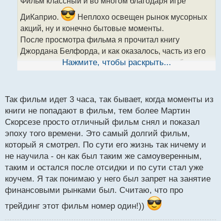
Фильм классный и во многом благодаря игре
ч
и
ДиКаприо.
Неплохо освещен рынок мусорных
т
акций, ну и конечно бытовые моменты.
а
После просмотра фильма я прочитал книгу
н
н
Джордана Белфорда, и как оказалось, часть из его
ы
истории вообще не вошли в фильм, хотя и были
Нажмите, чтобы раскрыть...
й
важными элементами.
п
Его жизнь это наглядный пример того, что с людьми
о
с
делают большие деньги и как они потом
Так фильм идет 3 часа, так бывает, когда моменты из
т
выбираются из ямы. В его случае "яма" это были
книги не попадают в фильм, тем более Мартин
Скорсезе просто отличный фильм снял и показал
наркотические вещества и тюремный срок.
эпоху того времени. Это самый долгий фильм,
который я смотрел. По сути его жизнь так ничему и
не научила - он как был таким же самоуверенным,
таким и остался после отсидки и по сути стал уже
коучем. Я так понимаю у него был запрет на занятие
финансовыми рынками был. Считаю, что про
трейдинг этот фильм номер один!))