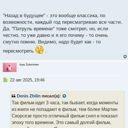
перемещению во времени мне большего всего
п
нравится "Назад в будущее" и как не странно, но
о
с
еще советую посмотреть вот этот фильм - "Патруль
"Назад в будущее" - это вообще классика, по
т
времени".
возможности, каждый год пересматриваю все части.
Да, "Патруль времени" тоже смотрел, но, если
честно, то уже давно и я его почему - то очень
смутно помню. Видимо, надо будет как - то
пересмотреть
.
Izya Zukerman
Н
22 авг 2025, 19:46
е
п
р
Denis Zhilin
писал(а):
о
Так фильм идет 3 часа, так бывает, когда моменты
ч
из книги не попадают в фильм, тем более Мартин
и
т
Скорсезе просто отличный фильм снял и показал
а
эпоху того времени. Это самый долгий фильм,
н