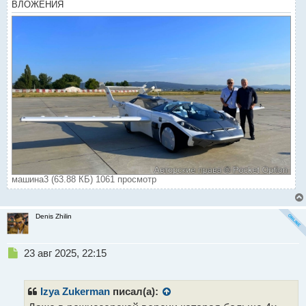
ВЛОЖЕНИЯ
машина3 (63.88 КБ) 1061 просмотр
Denis Zhilin
Н
23 авг 2025, 22:15
е
п
р
Izya Zukerman
писал(а):
о