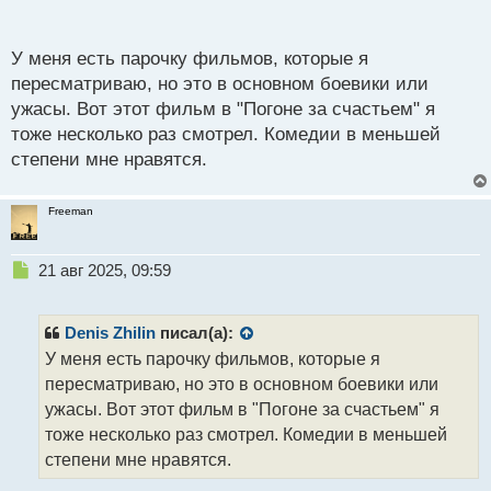
доверчивых людей. А мне еще нравится фильм "В
п
погоне за счастьем", помню неплохо так
о
с
У меня есть парочку фильмов, которые я
мотивировал
.
т
пересматриваю, но это в основном боевики или
ужасы. Вот этот фильм в "Погоне за счастьем" я
тоже несколько раз смотрел. Комедии в меньшей
степени мне нравятся.
Freeman
Н
21 авг 2025, 09:59
е
п
р
Denis Zhilin
писал(а):
о
У меня есть парочку фильмов, которые я
ч
пересматриваю, но это в основном боевики или
и
т
ужасы. Вот этот фильм в "Погоне за счастьем" я
а
тоже несколько раз смотрел. Комедии в меньшей
н
степени мне нравятся.
н
ы