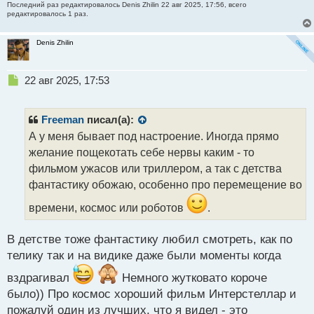
Последний раз редактировалось
Denis Zhilin
22 авг 2025, 17:56, всего
редактировалось 1 раз.
Denis Zhilin
Н
22 авг 2025, 17:53
е
п
р
Freeman
писал(а):
о
А у меня бывает под настроение. Иногда прямо
ч
желание пощекотать себе нервы каким - то
и
т
фильмом ужасов или триллером, а так с детства
а
фантастику обожаю, особенно про перемещение во
н
н
времени, космос или роботов
.
ы
й
В детстве тоже фантастику любил смотреть, как по
п
телику так и на видике даже были моменты когда
о
с
вздрагивал
Немного жутковато короче
т
было)) Про космос хороший фильм Интерстеллар и
пожалуй один из лучших, что я видел - это