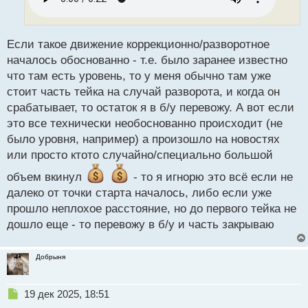
и
т
а
н
Если такое движение коррекционно/разворотное
н
началось обоснованно - т.е. было заранее известно
ы
что там есть уровень, то у меня обычно там уже
й
стоит часть тейка на случай разворота, и когда он
п
о
срабатывает, то остаток я в б/у перевожу. А вот если
с
это все технически необоснованно происходит (не
т
было уровня, например) а произошло на новостях
или просто ктото случайно/специально большой
объем вкинул
- то я игнорю это всё если не
далеко от точки старта началось, либо если уже
прошло неплохое расстояние, но до первого тейка не
дошло еще - то перевожу в б/у и часть закрываю
Добрыня
Н
19 дек 2025, 18:51
е