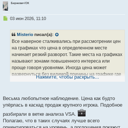
Биржевич'ОК
Н
03 июн 2026, 11:10
е
п
р
Misterio
писал(а):
о
Все наверное сталкивались при рассмотрении цен
ч
на графиках что цена в определенном месте
и
т
начинает резкий разворот. Такие места на графиках
а
называют зонами повышенного интереса или
н
проще говоря уровнями. Иногда цена может
н
развернуться без видимой причины на графике где
ы
Нажмите, чтобы раскрыть...
й
уровня до этого не наблюдалось, но так как она
п
развернулась то эта зона становится уровнем где
о
трейдеры скапливают свои отложенные ордера для
с
Весьма любопытное наблюдение. Цена как будто
входа в позицию, ставят стопы кто вошел в рынок
т
упёрлась в каскад продаж крупного игрока. Подобное
до этого и это место может дать хорошую реакцию
на ход цены в будущем.
разбирали в ветке анализа VSA.
Полагаю, что в таких случаях лучше всего
ориентироваться на уровень, а поглощения покажут