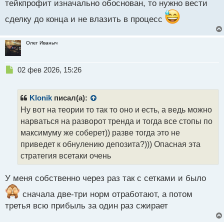
тейкпрофит изначально обоснован, то нужно вести
позицию до последнего.
сделку до конца и не влазить в процесс
Олег Иваныч
Н
02 фев 2026, 15:26
е
п
р
Klonik
писал(а):
о
Ну вот на теории то так то оно и есть, а ведь можно
ч
нарваться на разворот тренда и тогда все стопы по
и
т
максимуму же соберет)) разве тогда это не
а
приведет к обнулению депозита?))) Опасная эта
н
стратегия всетаки очень
н
ы
й
У меня собственно через раз так с сетками и было
п
сначала две-три норм отработают, а потом
о
с
третья всю прибыль за один раз сжирает
т