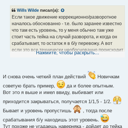
п
р
Wills Wilde
писал(а):
о
Если такое движение коррекционно/разворотное
ч
началось обоснованно - т.е. было заранее известно
и
т
что там есть уровень, то у меня обычно там уже
а
стоит часть тейка на случай разворота, и когда он
н
срабатывает, то остаток я в б/у перевожу. А вот
н
если это все технически необоснованно происходит
ы
Нажмите, чтобы раскрыть...
й
(не было уровня, например) а произошло на
п
новостях или просто ктото случайно/специально
о
с
большой объем вкинул
- то я игнорю это
т
И снова очень четкий план действий
Новичкам
всё если не далеко от точки старта началось, либо
если уже прошло неплохое расстояние, но до
советую брать пример,
да и более опытным.
первого тейка не дошло еще - то перевожу в б/у и
Вот это я выше и имел ввиду, выбивает или
часть закрываю
приходится закрываться, получается 1/1,5 - 1/2.
Бывает и уровень пропустишь
, тогда после
срабатывания б/у находишь этот уровень.
Тут похоже не угадаешь наверняка - дойдет до тейка