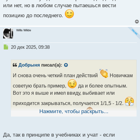
или нет, но в любом случае пытаешься вести
позицию до последнего.
Wills Wilde
Н
20 дек 2025, 09:38
е
п
р
Добрыня
писал(а):
о
ч
И снова очень четкий план действий
Новичкам
и
советую брать пример,
да и более опытным.
т
а
Вот это я выше и имел ввиду, выбивает или
н
приходится закрываться, получается 1/1,5 - 1/2.
н
ы
Нажмите, чтобы раскрыть...
Бывает и уровень пропустишь
, тогда после
й
п
срабатывания б/у находишь этот уровень.
о
Тут похоже не угадаешь наверняка - дойдет до
с
Да, так в принципе в учебниках и учат - если
т
тейка или нет, но в любом случае пытаешься вести