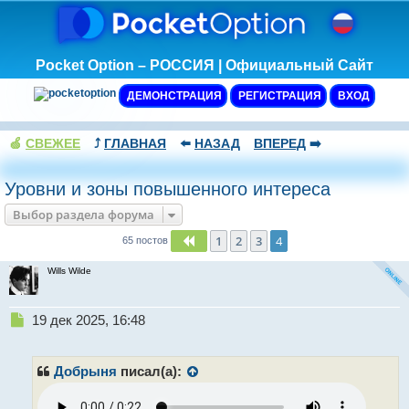
Pocket Option – РОССИЯ | Официальный Сайт
ДЕМОНСТРАЦИЯ
РЕГИСТРАЦИЯ
ВХОД
🍏
СВЕЖЕЕ
⤴️
ГЛАВНАЯ
⬅️
НАЗАД
ВПЕРЕД
➡️
Уровни и зоны повышенного интереса
Выбор раздела форума
1
2
3
4
Пред.
65 постов
Wills Wilde
Н
19 дек 2025, 16:48
е
п
р
Добрыня
писал(а):
о
ч