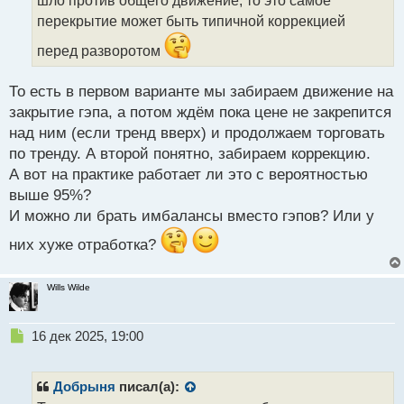
н
перекрытие может быть типичной коррекцией
н
ы
перед разворотом
й
п
То есть в первом варианте мы забираем движение на
о
с
закрытие гэпа, а потом ждём пока цене не закрепится
т
над ним (если тренд вверх) и продолжаем торговать
по тренду. А второй понятно, забираем коррекцию.
А вот на практике работает ли это с вероятностью
выше 95%?
И можно ли брать имбалансы вместо гэпов? Или у
них хуже отработка?
Wills Wilde
Н
16 дек 2025, 19:00
е
п
р
Добрыня
писал(а):
о