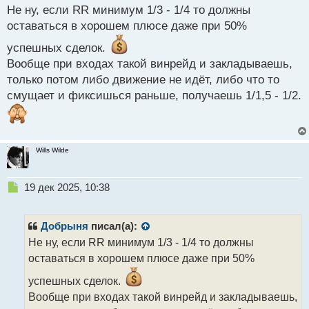
с
Не ну, если RR минимум 1/3 - 1/4 то должны
т
оставаться в хорошем плюсе даже при 50%
успешных сделок.
Вообще при входах такой винрейд и закладываешь,
только потом либо движение не идёт, либо что то
смущает и фиксишься раньше, получаешь 1/1,5 - 1/2.
Wills Wilde
Н
19 дек 2025, 10:38
е
п
р
Добрыня
писал(а):
о
Не ну, если RR минимум 1/3 - 1/4 то должны
ч
оставаться в хорошем плюсе даже при 50%
и
т
успешных сделок.
а
Вообще при входах такой винрейд и закладываешь,
н