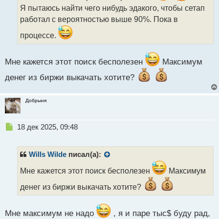
и
Я пытаюсь найти чего нибудь эдакого, чтобы сетап
т
работал с вероятностью выше 90%. Пока в
а
н
процессе.
н
ы
й
Мне кажется этот поиск бесполезен
Максимум
п
о
денег из биржи выкачать хотите?
с
т
Добрыня
Н
18 дек 2025, 09:48
е
п
р
Wills Wilde
писал(а):
о
ч
Мне кажется этот поиск бесполезен
Максимум
и
денег из биржи выкачать хотите?
т
а
н
Мне максимум не надо
, я и паре тыс$ буду рад,
н