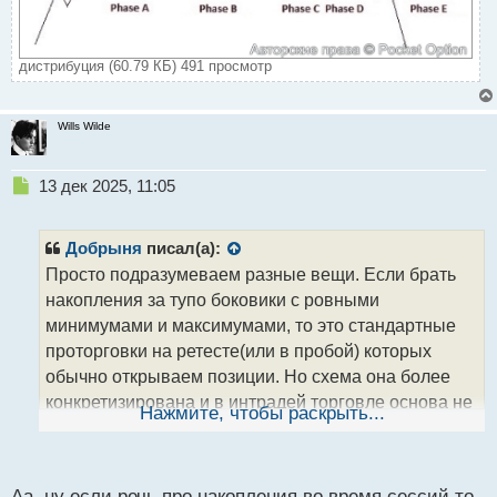
дистрибуция (60.79 КБ) 491 просмотр
Wills Wilde
Н
13 дек 2025, 11:05
е
п
р
Добрыня
писал(а):
о
Просто подразумеваем разные вещи. Если брать
ч
накопления за тупо боковики с ровными
и
т
минимумами и максимумами, то это стандартные
а
проторговки на ретесте(или в пробой) которых
н
обычно открываем позиции. Но схема она более
н
конкретизирована и в интрадей торговле основа не
ы
Нажмите, чтобы раскрыть...
й
на них, а на объемах/ликвидности сессий. Европа,
п
тестит Азию, Америка тестит Европу и.т.д.
о
идентификация и торговля схемы куда сложнее,
с
Аа, ну если речь про накопления во время сессий то