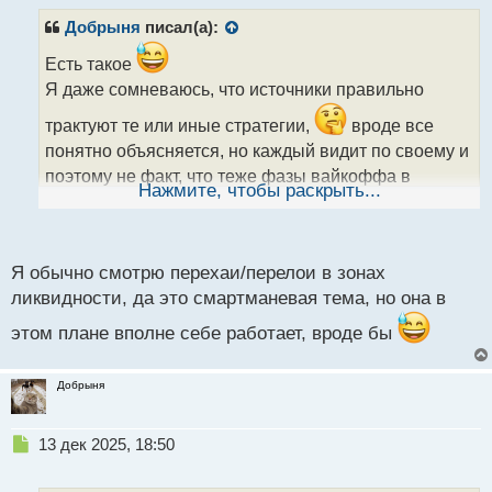
п
р
Добрыня
писал(а):
о
ч
Есть такое
и
Я даже сомневаюсь, что источники правильно
т
а
трактуют те или иные стратегии,
вроде все
н
понятно объясняется, но каждый видит по своему и
н
поэтому не факт, что теже фазы вайкоффа в
ы
Нажмите, чтобы раскрыть...
й
интернете - правильные.
п
По нему вроде можно определять зоны
о
с
повышенного спроса, но не уверен что понимаю
Я обычно смотрю перехаи/перелои в зонах
т
как это делать правильнее.
ликвидности, да это смартманевая тема, но она в
Как обычно определяете эти зоны?
По наличию
этом плане вполне себе работает, вроде бы
пулов ликвидности? Если не ошибаюсь это
смартманская тема.
Добрыня
Н
13 дек 2025, 18:50
е
п