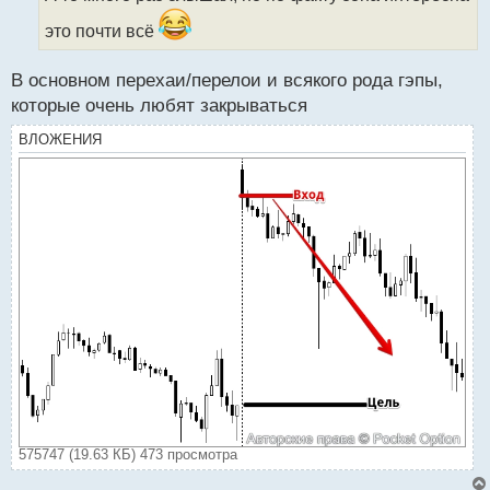
а
это почти всё
н
н
ы
В основном перехаи/перелои и всякого рода гэпы,
й
которые очень любят закрываться
п
о
ВЛОЖЕНИЯ
с
т
575747 (19.63 КБ) 473 просмотра