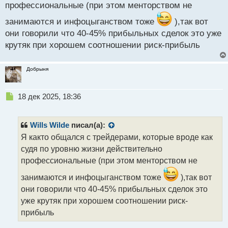
профессиональные (при этом менторством не
занимаются и инфоцыганством тоже
),так вот
они говорили что 40-45% прибыльных сделок это уже
крутяк при хорошем соотношении риск-прибыль
Добрыня
Н
18 дек 2025, 18:36
е
п
р
Wills Wilde
писал(а):
о
Я както общался с трейдерами, которые вроде как
ч
судя по уровню жизни действительно
и
т
профессиональные (при этом менторством не
а
занимаются и инфоцыганством тоже
),так вот
н
н
они говорили что 40-45% прибыльных сделок это
ы
уже крутяк при хорошем соотношении риск-
й
прибыль
п
о