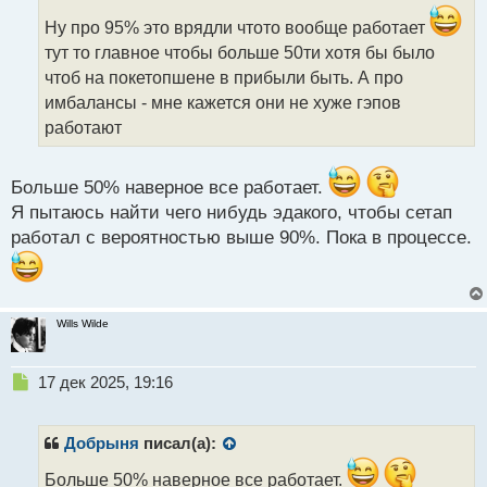
о
ч
Ну про 95% это врядли чтото вообще работает
и
тут то главное чтобы больше 50ти хотя бы было
т
чтоб на покетопшене в прибыли быть. А про
а
имбалансы - мне кажется они не хуже гэпов
н
н
работают
ы
й
п
Больше 50% наверное все работает.
о
Я пытаюсь найти чего нибудь эдакого, чтобы сетап
с
работал с вероятностью выше 90%. Пока в процессе.
т
Wills Wilde
Н
17 дек 2025, 19:16
е
п
р
Добрыня
писал(а):
о
ч
Больше 50% наверное все работает.