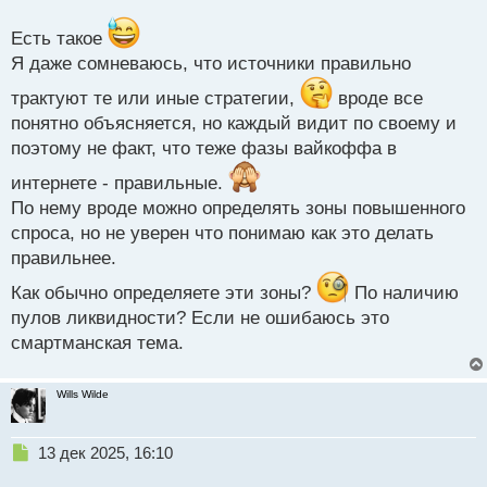
п
о
Есть такое
с
Я даже сомневаюсь, что источники правильно
т
трактуют те или иные стратегии,
вроде все
понятно объясняется, но каждый видит по своему и
поэтому не факт, что теже фазы вайкоффа в
интернете - правильные.
По нему вроде можно определять зоны повышенного
спроса, но не уверен что понимаю как это делать
правильнее.
Как обычно определяете эти зоны?
По наличию
пулов ликвидности? Если не ошибаюсь это
смартманская тема.
Wills Wilde
Н
13 дек 2025, 16:10
е