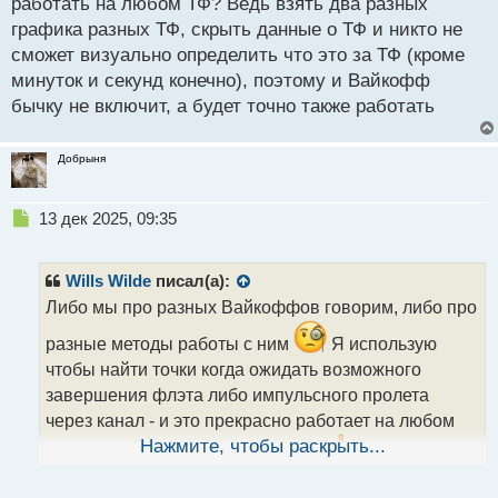
работать на любом ТФ? Ведь взять два разных
графика разных ТФ, скрыть данные о ТФ и никто не
сможет визуально определить что это за ТФ (кроме
минуток и секунд конечно), поэтому и Вайкофф
бычку не включит, а будет точно также работать
Добрыня
Н
13 дек 2025, 09:35
е
п
р
Wills Wilde
писал(а):
о
Либо мы про разных Вайкоффов говорим, либо про
ч
и
разные методы работы с ним
Я использую
т
чтобы найти точки когда ожидать возможного
а
завершения флэта либо импульсного пролета
н
н
через канал - и это прекрасно работает на любом
ы
Нажмите, чтобы раскрыть...
ТФ, хоть на часе, хоть на месяце
. Прост из
й
п
логики почему бы ему не работать на любом ТФ?
о