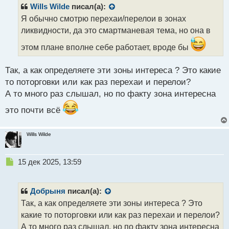
р
Wills Wilde
писал(а):
о
Я обычно смотрю перехаи/перелои в зонах
ч
ликвидности, да это смартманевая тема, но она в
и
т
этом плане вполне себе работает, вроде бы
а
н
н
Так, а как определяете эти зоны интереса ? Это какие
ы
то поторговки или как раз перехаи и перелои?
й
А то много раз слышал, но по факту зона интересна
п
о
это почти всё
с
т
Wills Wilde
Н
15 дек 2025, 13:59
е
п
р
Добрыня
писал(а):
о
Так, а как определяете эти зоны интереса ? Это
ч
какие то поторговки или как раз перехаи и перелои?
и
т
А то много раз слышал, но по факту зона интересна