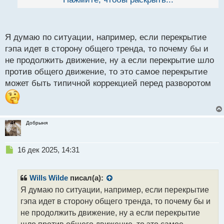
логично, но с другой - несёт риски быть выбитым по
й
п
стопу, причём неоднократно.
о
с
А вот считаете, после перекрытия гэпа эта зона
Я думаю по ситуации, например, если перекрытие
т
является триггерной для набора ликвидности или
гэпа идет в сторону общего тренда, то почему бы и
уже не интересна?
не продолжить движение, ну а если перекрытие шло
против общего движение, то это самое перекрытие
может быть типичной коррекцией перед разворотом
Добрыня
Н
16 дек 2025, 14:31
е
п
р
Wills Wilde
писал(а):
о
Я думаю по ситуации, например, если перекрытие
ч
гэпа идет в сторону общего тренда, то почему бы и
и
т
не продолжить движение, ну а если перекрытие
а
шло против общего движение, то это самое