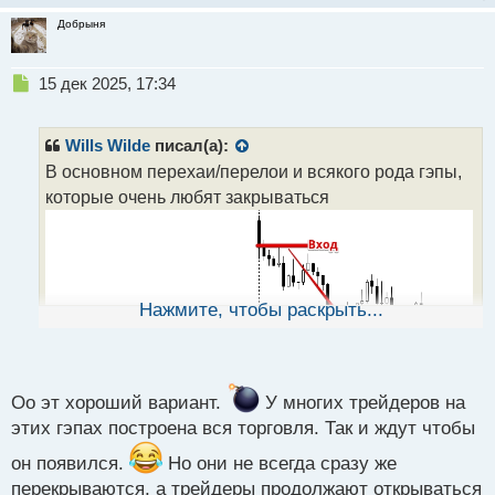
Добрыня
Н
15 дек 2025, 17:34
е
п
р
Wills Wilde
писал(а):
о
В основном перехаи/перелои и всякого рода гэпы,
ч
которые очень любят закрываться
и
т
а
н
н
ы
Нажмите, чтобы раскрыть...
й
п
о
с
т
Оо эт хороший вариант.
У многих трейдеров на
этих гэпах построена вся торговля. Так и ждут чтобы
он появился.
Но они не всегда сразу же
перекрываются, а трейдеры продолжают открываться