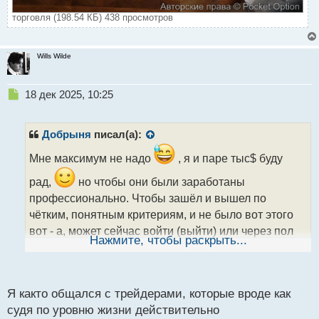
торговля (198.54 КБ) 438 просмотров
Wills Wilde
Н
18 дек 2025, 10:25
е
п
р
Добрыня
писал(а):
о
ч
Мне максимум не надо
, я и паре тыс$ буду
и
рад,
но чтобы они были заработаны
т
а
профессионально. Чтобы зашёл и вышел по
н
чётким, понятным критериям, и не было вот этого
н
вот - а, может сейчас войти (выйти) или через пол
ы
Нажмите, чтобы раскрыть...
й
часа?
п
А заработать эти же деньги, тупо потому что так
о
с
совпало и повезло это не интересно.
Я както общался с трейдерами, которые вроде как
т
судя по уровню жизни действительно