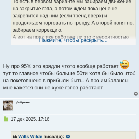
То есть в первом варианте мы забираем движение
ч
на закрытие гэпа, а потом ждём пока цене не
и
т
закрепится над ним (если тренд вверх) и
а
продолжаем торговать по тренду. А второй понятно,
н
забираем коррекцию.
н
А вот на практике работает ли это с вероятностью
ы
Нажмите, чтобы раскрыть...
й
выше 95%?
п
И можно ли брать имбалансы вместо гэпов? Или у
о
с
них хуже отработка?
т
Ну про 95% это врядли чтото вообще работает
тут то главное чтобы больше 50ти хотя бы было чтоб
на покетопшене в прибыли быть. А про имбалансы -
мне кажется они не хуже гэпов работают
Добрыня
Н
17 дек 2025, 17:16
е
п
р
Wills Wilde
писал(а):