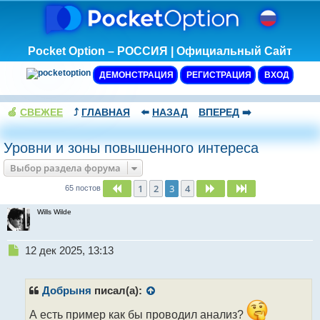
Pocket Option – РОССИЯ | Официальный Сайт
ДЕМОНСТРАЦИЯ
РЕГИСТРАЦИЯ
ВХОД
🍏
СВЕЖЕЕ
⤴️
ГЛАВНАЯ
⬅️
НАЗАД
ВПЕРЕД
➡️
Уровни и зоны повышенного интереса
Выбор раздела форума
1
2
3
4
Пред.
След.
След.
65 постов
Wills Wilde
Н
12 дек 2025, 13:13
е
п
р
Добрыня
писал(а):
о
ч
А есть пример как бы проводил анализ?