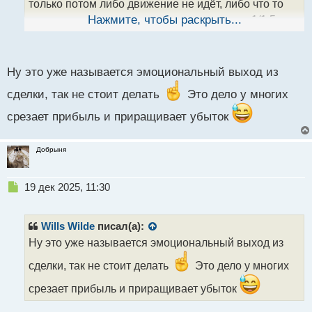
н
только потом либо движение не идёт, либо что то
ы
смущает и фиксишься раньше, получаешь 1/1,5 -
Нажмите, чтобы раскрыть...
й
п
1/2.
о
с
Ну это уже называется эмоциональный выход из
т
сделки, так не стоит делать
Это дело у многих
срезает прибыль и приращивает убыток
Добрыня
Н
19 дек 2025, 11:30
е
п
р
Wills Wilde
писал(а):
о
Ну это уже называется эмоциональный выход из
ч
и
сделки, так не стоит делать
Это дело у многих
т
а
срезает прибыль и приращивает убыток
н
н