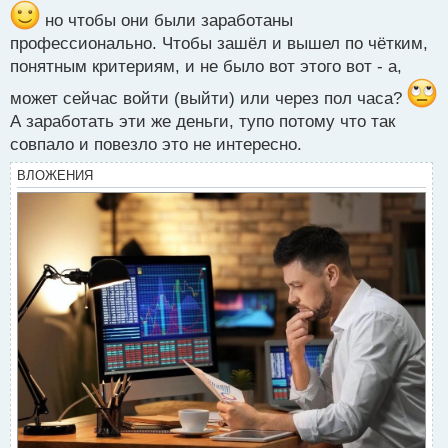
ы
но чтобы они были заработаны
й
профессионально. Чтобы зашёл и вышел по чётким,
п
о
понятным критериям, и не было вот этого вот - а,
с
может сейчас войти (выйти) или через пол часа?
т
А заработать эти же деньги, тупо потому что так
совпало и повезло это не интересно.
ВЛОЖЕНИЯ