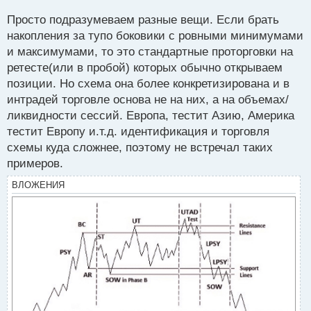
Ведь взять два разных графика разных ТФ, скрыть
с
Просто подразумеваем разные вещи. Если брать
данные о ТФ и никто не сможет визуально
т
накопления за тупо боковики с ровными минимумами
определить что это за ТФ (кроме минуток и секунд
и максимумами, то это стандартные проторговки на
конечно), поэтому и Вайкофф бычку не включит, а
ретесте(или в пробой) которых обычно открываем
будет точно также работать
позиции. Но схема она более конкретизирована и в
интрадей торговле основа не на них, а на объемах/
ликвидности сессий. Европа, тестит Азию, Америка
тестит Европу и.т.д. идентификация и торговля
схемы куда сложнее, поэтому не встречал таких
примеров.
ВЛОЖЕНИЯ