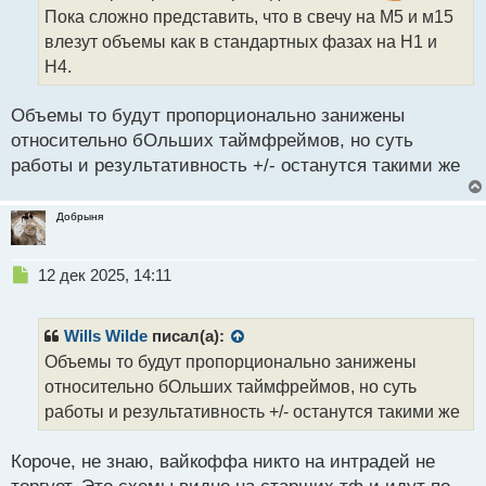
и
Пока сложно представить, что в свечу на М5 и м15
т
влезут объемы как в стандартных фазах на Н1 и
а
Н4.
н
н
ы
Объемы то будут пропорционально занижены
й
относительно бОльших таймфреймов, но суть
п
работы и результативность +/- останутся такими же
о
с
т
Добрыня
Н
12 дек 2025, 14:11
е
п
р
Wills Wilde
писал(а):
о
Объемы то будут пропорционально занижены
ч
относительно бОльших таймфреймов, но суть
и
т
работы и результативность +/- останутся такими же
а
н
Короче, не знаю, вайкоффа никто на интрадей не
н