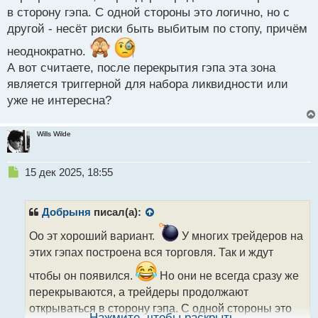
в сторону гэпа. С одной стороны это логично, но с
другой - несёт риски быть выбитым по стопу, причём
неоднократно.
А вот считаете, после перекрытия гэпа эта зона
является триггерной для набора ликвидности или
уже не интересна?
Wills Wilde
Н
15 дек 2025, 18:55
е
п
р
Добрыня
писал(а):
о
ч
Оо эт хороший вариант.
У многих трейдеров на
и
этих гэпах построена вся торговля. Так и ждут
т
а
чтобы он появился.
Но они не всегда сразу же
н
перекрываются, а трейдеры продолжают
н
открываться в сторону гэпа. С одной стороны это
ы
Нажмите, чтобы раскрыть...