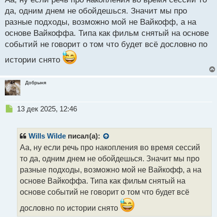
поэтому не встречал таких примеров.
т
да, одним днем не обойдешься. Значит мы про
разные подходы, возможно мой не Вайкофф, а на
основе Вайкоффа. Типа как фильм снятый на основе
событий не говорит о том что будет всё дословно по
истории снято
Добрыня
Н
13 дек 2025, 12:46
е
п
р
Wills Wilde
писал(а):
о
Аа, ну если речь про накопления во время сессий
ч
то да, одним днем не обойдешься. Значит мы про
и
т
разные подходы, возможно мой не Вайкофф, а на
а
основе Вайкоффа. Типа как фильм снятый на
н
основе событий не говорит о том что будет всё
н
ы
дословно по истории снято
й