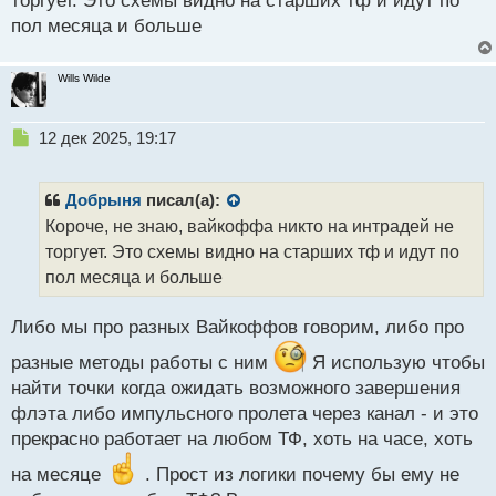
торгует. Это схемы видно на старших тф и идут по
ы
й
пол месяца и больше
п
о
Wills Wilde
с
т
Н
12 дек 2025, 19:17
е
п
р
Добрыня
писал(а):
о
Короче, не знаю, вайкоффа никто на интрадей не
ч
торгует. Это схемы видно на старших тф и идут по
и
т
пол месяца и больше
а
н
Либо мы про разных Вайкоффов говорим, либо про
н
ы
разные методы работы с ним
Я использую чтобы
й
найти точки когда ожидать возможного завершения
п
флэта либо импульсного пролета через канал - и это
о
с
прекрасно работает на любом ТФ, хоть на часе, хоть
т
на месяце
. Прост из логики почему бы ему не